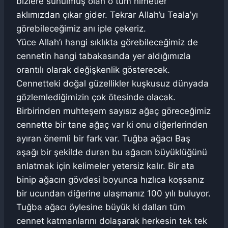
bizlere sunulmuş olan o tüm nimetler
aklımızdan çıkar gider. Tekrar Allah’u Teala’yı
görebileceğimiz anı iple çekeriz.
Yüce Allah’ı hangi sıklıkta görebileceğimiz de
cennetin hangi tabakasında yer aldığımızla
orantılı olarak değişkenlik gösterecek.
Cennetteki doğal güzellikler kuşkusuz dünyada
gözlemlediğimizin çok ötesinde olacak.
Birbirinden muhteşem sayısız ağaç göreceğimiz
cennette bir tane ağaç var ki onu diğerlerinden
ayıran önemli bir fark var. Tuğba ağacı Baş
aşağı bir şekilde duran bu ağacın büyüklüğünü
anlatmak için kelimeler yetersiz kalır. Bir ata
binip ağacın gövdesi boyunca hızlıca koşsanız
bir ucundan diğerine ulaşmanız 100 yılı buluyor.
Tuğba ağacı öylesine büyük ki dalları tüm
cennet katmanlarını dolaşarak herkesin tek tek