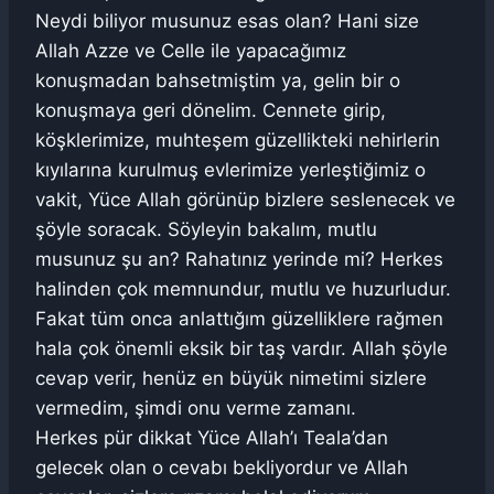
Neydi biliyor musunuz esas olan? Hani size
Allah Azze ve Celle ile yapacağımız
konuşmadan bahsetmiştim ya, gelin bir o
konuşmaya geri dönelim. Cennete girip,
köşklerimize, muhteşem güzellikteki nehirlerin
kıyılarına kurulmuş evlerimize yerleştiğimiz o
vakit, Yüce Allah görünüp bizlere seslenecek ve
şöyle soracak. Söyleyin bakalım, mutlu
musunuz şu an? Rahatınız yerinde mi? Herkes
halinden çok memnundur, mutlu ve huzurludur.
Fakat tüm onca anlattığım güzelliklere rağmen
hala çok önemli eksik bir taş vardır. Allah şöyle
cevap verir, henüz en büyük nimetimi sizlere
vermedim, şimdi onu verme zamanı.
Herkes pür dikkat Yüce Allah’ı Teala’dan
gelecek olan o cevabı bekliyordur ve Allah