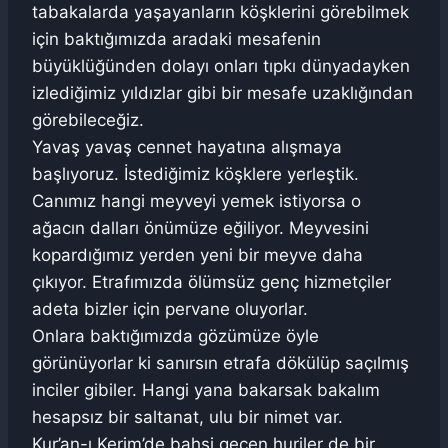
tabakalarda yaşayanların köşklerini görebilmek
için baktığımızda aradaki mesafenin
büyüklüğünden dolayı onları tıpkı dünyadayken
izlediğimiz yıldızlar gibi bir mesafe uzaklığından
görebileceğiz.
Yavaş yavaş cennet hayatına alışmaya
başlıyoruz. İstediğimiz köşklere yerleştik.
Canımız hangi meyveyi yemek istiyorsa o
ağacın dalları önümüze eğiliyor. Meyvesini
kopardığımız yerden yeni bir meyve daha
çıkıyor. Etrafımızda ölümsüz genç hizmetçiler
adeta bizler için pervane oluyorlar.
Onlara baktığımızda gözümüze öyle
görünüyorlar ki sanırsın etrafa dökülüp saçılmış
inciler gibiler. Hangi yana bakarsak bakalım
hesapsız bir saltanat, ulu bir nimet var.
Kur’an-ı Kerim’de bahsi geçen huriler de bir