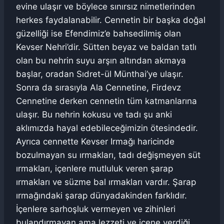
evine ulaşır ve böylece sınırsız nimetlerinden
herkes faydalanabilir. Cennetin bir başka doğal
güzelliği ise Efendimiz’e bahsedilmiş olan
Kevser Nehri’dir. Sütten beyaz ve baldan tatlı
olan bu nehrin suyu arşın altından akmaya
başlar, oradan Sıdret-ül Münthai’ye ulaşır.
Sonra da sırasıyla Ala Cennetine, Firdevz
Cennetine derken cennetin tüm katmanlarına
ulaşır. Bu nehrin kokusu ve tadı şu anki
aklımızda hayal edebileceğimizin ötesindedir.
Ayrıca cennette Kevser Irmağı haricinde
bozulmayan su ırmakları, tadı değişmeyen süt
ırmakları, içenlere mutluluk veren şarap
ırmakları ve süzme bal ırmakları vardır. Şarap
ırmağındaki şarap dünyadakinden farklıdır.
İçenlere sarhoşluk vermeyen ve zihinleri
bulandırmayan ama lezzeti ve içene verdiği