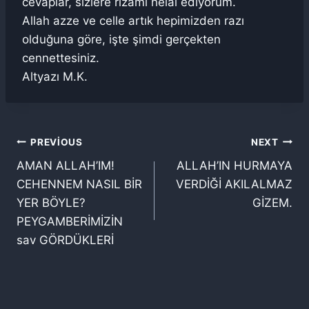
cevaplar, sizlere rızamı helal ediyorum.
Allah azze ve celle artık hepimizden razı
olduğuna göre, işte şimdi gerçekten
cennettesiniz.
Altyazı M.K.
Yazı
PREVIOUS
NEXT
AMAN ALLAH’IM!
ALLAH’IN HURMAYA
gezinmesi
CEHENNEM NASIL BİR
VERDİĞİ AKILALMAZ
YER BÖYLE?
GİZEM.
PEYGAMBERİMİZİN
sav GÖRDÜKLERİ