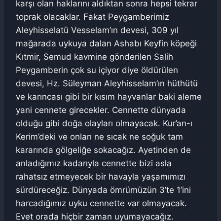
karşı olan haklarını aldıktan sonra hepsi tekrar
toprak olacaklar. Fakat Peygamberimiz
Aleyhisselatü Vesselam’ın devesi, 309 yıl
mağarada uykuya dalan Ashabı Keyfin köpeği
Kıtmir, Semud kavmine gönderilen Salih
Peygamberin çok su içiyor diye öldürülen
devesi, Hz. Süleyman Aleyhisselam’ın hüthütü
ve karıncası gibi bir kısım hayvanlar baki aleme
yani cennete girecekler. Cennette dünyada
olduğu gibi doğa olayları olmayacak. Kur’an-ı
Kerim’deki ve onları ne sıcak ne soğuk tam
kararında gölgeliğe sokacağız. Ayetinden de
anladığımız kadarıyla cennette bizi asla
rahatsız etmeyecek bir havayla yaşamımızı
sürdüreceğiz. Dünyada ömrümüzün 3’te 1’ini
harcadığımız uyku cennette var olmayacak.
Evet orada hiçbir zaman uyumayacağız.