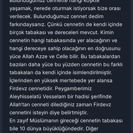
Bulunduğumuz cennette hangi köşkte
yaşamak, nerede oturmak istiyorsak bize orası
verilecek. Bulunduğumuz cennet dedim
farkındaysanız. Çünkü cennetin de kendi içinde
birçok tabakası ve dereceleri mevcut. Kimin
cennetin hangi tabakasında yer alacağının ve
hangi dereceye sahip olacağının en doğrusunu
yüce Allah Azze ve Celle bilir. Bu tabakalardan
bazıları daha yüce bu yüzden cennetin bu farklı
tabakaları da kendi içinde isimlendirilmiştir.
İçlerinden en yüksek mertebede yer alansa
Firdevz cennetidir. Peygamberimiz
Aleyhisselatü Vesselam bir hadisi şerifinde
Allah’tan cenneti dilediğiniz zaman Firdevz
cennetini isteyin diye belirtmiştir.
En zayıf Müslümanın gireceği cennetin tabakası
bile 10 dünya büyüklüğündedir. Diğer