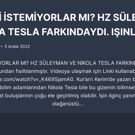
İ İSTEMİYORLAR MI? HZ SÜ
A TESLA FARKINDAYDI. IŞI
5 Aralık 2022
İYORLAR MI? HZ SÜLEYMAN VE NİKOLA TESLA FARKIN
ndan fısıltılanmıştır. Videoya ulaşmak için Linki kullanabi
.com/watch?v=_K469SjamA0. Kur’an’ı Kerim’de yazan bö
bilim adamlarından Nikola Tesla bile bu gizemin bilimsel bo
t buluşlarının çoğu ele geçirilmiş olabilir. İşin ilginç ya
olağanüstü…