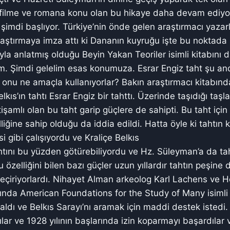
k filme ve romana konu olan bu hikaye daha devam ediyor
 şimdi başlıyor. Türkiye’nin önde gelen araştırmacı yazar
raştırmaya imza attı ki Dananın kuyruğu işte bu noktad
yla anlatmış olduğu Beyin Yakan Teoriler isimli kitabını 
im. Şimdi gelelim esas konumuza. Esrar Engiz taht şu a
e onu ne amaçla kullanıyorlar? Bakın araştırmacı kitabınd
kıs’ın tahtı Esrar Engiz bir tahttı. Üzerinde taşıdığı taşla
htişamlı olan bu taht garip güçlere de sahipti. Bu taht iç
liğine sahip olduğu da iddia edildi. Hatta öyle ki tahtın k
 gibi çalışıyordu ve Kraliçe Belkıs
tahtını bu yüzden götürebiliyordu ve Hz. Süleyman’a da ta
u özelliğini bilen bazı güçler uzun yıllardır tahtın peşine
geçiriyorlardı. Nihayet Alman arkeolog Karl Lachens ve
ında American Foundations for the Study of Many isimli
çaldı ve Belkıs Sarayı’nı aramak için maddi destek istedi.
ılar ve 1928 yılının başlarında izin koparmayı başardılar