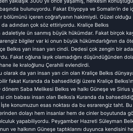
n yaklaşık 3000 yıl önce yaşamış, herkesin konuştuğu b
başında bulunuyordu. Fakat Etiyopya ve Somalin’in de iç
bir bölümünü içeren coğrafyanın hakimiydi. Güzel olduğu
a da adından çok söz ettiriyordu. Kraliçe Belkıs
 adaletiyle ün sanmış büyük hükümdar. Fakat birçok ka
arengiz bilgiler var ki onun büyük hükümdarlığının da ö
çe Belkıs yarı insan yarı cindi. Dedesi çok zengin bir ada
yordu. Fakat oğluna layık olamadığını düşündüğünden dola
hane ile kraloğlunu Çerahili evlendirdi.
u olarak da yarı insan yarı cin olan Kraliçe Belkıs dünyay
ilir fakat Kuranda da bahsedildiği üzere Kraliçe Belkıs’ı
 O dönem Saba Melikesi Belkıs ve halkı Güneşe ve Sirius y
esi cin babası insan olan Belkıs’a Kuranda da bahsedildiğ
ti. İşte konumuzun esas noktası da bu esrarengiz taht. Bu
lerinden dolayı hem insanlar hem de cinler boyutunda gör
olculuk yapabiliyordu. Peygamber Hazreti Süleyman Belk
un ve halkının Güneşe taptıklarını duyunca kendisini h