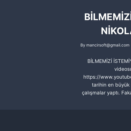
BİLMEMİZ
NİKOL
By
mancirsoft@gmail.com
BİLMEMİZİ İSTEM
videosu
https://www.youtube
tarihin en büyük 
çalışmalar yaptı. Faka