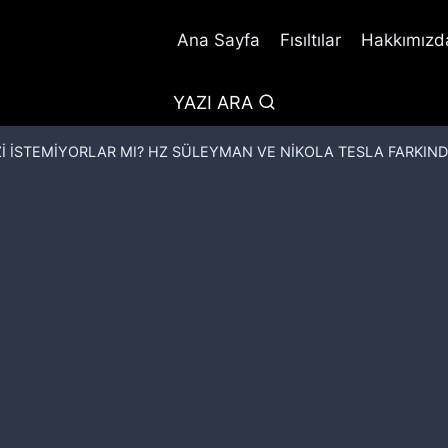
Ana Sayfa
Fısıltılar
Hakkımızda
YAZI ARA
İ İSTEMİYORLAR MI? HZ SÜLEYMAN VE NİKOLA TESLA FARKIND