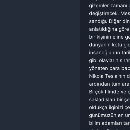
gizemler zamanı g
değiştirecek. Mes
sandığı. Diğer di
anlatıldığına göre
bir kişinin eline 
dünyanın kötü gid
insanoğlunun tar
gibi olayların sır
yöneten para baba
Nikola Tesla’nın 
ardından tüm araş
Birçok filmde ve ç
sakladıkları bir ş
oldukça ilginizi 
günümüzün en ün
bilim adamları ta