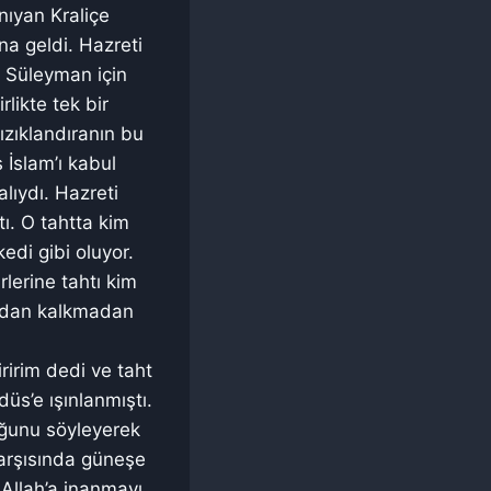
nıyan Kraliçe
na geldi. Hazreti
i Süleyman için
rlikte tek bir
ızıklandıranın bu
 İslam’ı kabul
lıydı. Hazreti
tı. O tahtta kim
edi gibi oluyor.
lerine tahtı kim
nızdan kalkmadan
ririm dedi ve taht
üs’e ışınlanmıştı.
uğunu söyleyerek
karşısında güneşe
Allah’a inanmayı