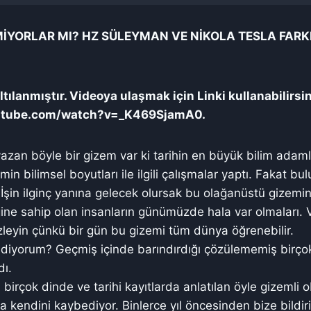
MİYORLAR MI? HZ SÜLEYMAN VE NİKOLA TESLA FARK
tılanmıştır. Videoya ulaşmak için Linki kullanabilirsi
utube.com/watch?v=_K469SjamA0.
 yazan böyle bir gizem var ki tarihin en büyük bilim adam
min bilimsel boyutları ile ilgili çalışmalar yaptı. Fakat bu
r. İşin ilginç yanına gelecek olursak bu olağanüstü gizemin 
ine sahip olan insanların günümüzde hala var olmaları.
izleyin çünkü bir gün bu gizemi tüm dünya öğrenebilir.
iyorum? Geçmiş içinde barındırdığı çözülememiş birçok
dı.
rçok dinde ve tarihi kayıtlarda anlatılan öyle gizemli ob
kendini kaybediyor. Binlerce yıl öncesinden bize bildiri