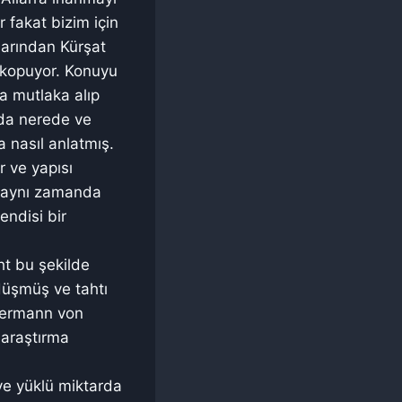
 fakat bizim için
larından Kürşat
a kopuyor. Konuyu
da mutlaka alıp
nda nerede ve
a nasıl anlatmış.
r ve yapısı
in aynı zamanda
endisi bir
ht bu şekilde
 düşmüş ve tahtı
 Hermann von
 araştırma
 ve yüklü miktarda