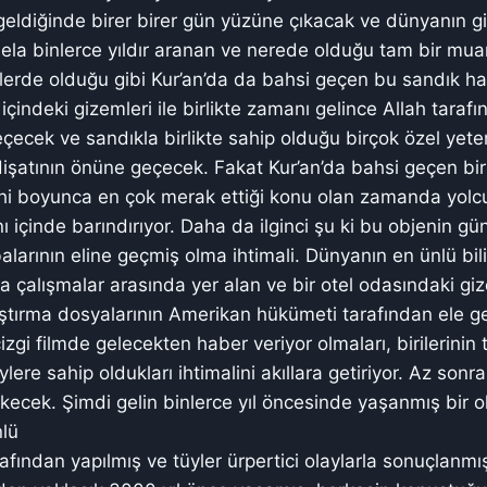
eldiğinde birer birer gün yüzüne çıkacak ve dünyanın g
ela binlerce yıldır aranan ve nerede olduğu tam bir mu
nlerde olduğu gibi Kur’an’da da bahsi geçen bu sandık h
 içindeki gizemleri ile birlikte zamanı gelince Allah taraf
geçecek ve sandıkla birlikte sahip olduğu birçok özel yet
işatının önüne geçecek. Fakat Kur’an’da bahsi geçen bir
ihi boyunca en çok merak ettiği konu olan zamanda yolc
rını içinde barındırıyor. Daha da ilginci şu ki bu objenin
larının eline geçmiş olma ihtimali. Dünyanın en ünlü b
da çalışmalar arasında yer alan ve bir otel odasındaki g
tırma dosyalarının Amerikan hükümeti tarafından ele geç
izgi filmde gelecekten haber veriyor olmaları, birilerinin
eylere sahip oldukları ihtimalini akıllara getiriyor. Az son
çekecek. Şimdi gelin binlerce yıl öncesinde yaşanmış bir 
lü
rafından yapılmış ve tüyler ürpertici olaylarla sonuçlanm