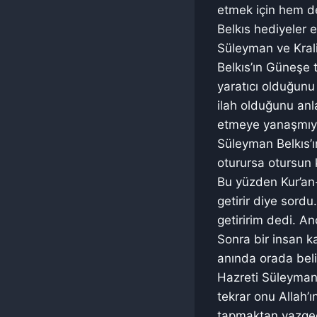
etmek için hem de
Belkıs hediyeler 
Süleyman ve Krali
Belkıs’ın Güneşe t
yaratıcı olduğunu 
ilah olduğunu anla
etmeye yanaşmıyor
Süleyman Belkıs’ın
oturursa otursun 
Bu yüzden Kur’an-
getirir diye sordu
getiririm dedi. A
Sonra bir insan k
anında orada beli
Hazreti Süleyman 
tekrar onu Allah’
tapmaktan vazgeçt