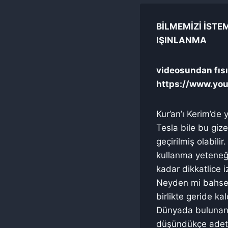
BİLMEMİZİ İSTE
IŞINLANMA
videosundan fısıl
https://www.yo
Kur’an’ı Kerim’de
Tesla bile bu gize
geçirilmiş olabili
kullanma yeteneğ
kadar dikkatlice 
Neyden mi bahsed
birlikte geride kal
Dünyada bulunan bi
düşündükçe adeta 