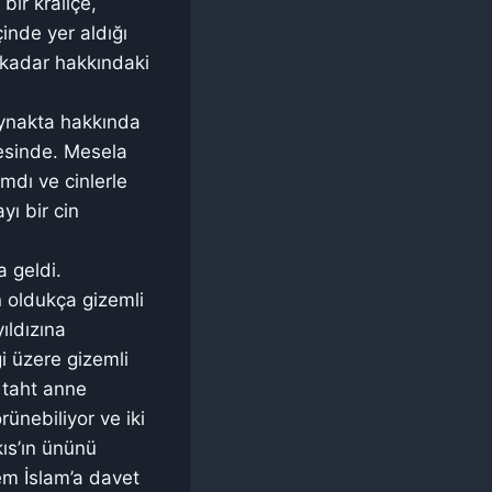
ir kraliçe,
inde yer aldığı
 kadar hakkındaki
ynakta hakkında
tesinde. Mesela
mdı ve cinlerle
yı bir cin
a geldi.
n oldukça gizemli
ıldızına
i üzere gizemli
 taht anne
ünebiliyor ve iki
ıs’ın ününü
em İslam’a davet