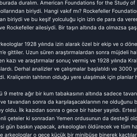
 burada duralım. American Foundations for the Study of 
ollarından biriydi. Hangi vakıf mı? Rockefeller Foundatio
dan biriydi ve bu keşif yolculuğu için izin de para da ver
ve Rockefeller ailesiydi. Bir taşın altında da olmazsa şa
eologlar 1928 yılında izin alarak özel bir ekip ve o dön
n’e gittiler. Uzun süren araştırmalardan sonra müjdeli ha
en kazı ve araştırmalar sonuç vermiş ve 1928 yılında Krali
ardı. Derhal analizler ve çalışmalar başlatıldı ve 3000 yıll
di. Kraliçenin tahtının olduğu yere ulaşılmak için planlar
 9 metre ağır bir kum tabakasının altında sadece tavan
 ve tavandan sonra da karşılaşacaklarının ne olduğunu b
ey oldu. İlk kazıdan sonra o gece bir haber yayıldı. Ertes
enli çeteler ki sonradan Yemen ordusunun da desteği ol
tesi gün baskın yapacak, arkeologları öldürecek ve tüm ha
yle arkeologlar o gece küçük bir minibüse binerek kaçtıla