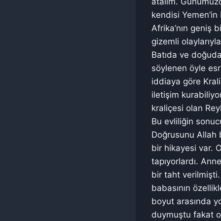
atalım. Günümüzde
kendisi Yemen’in 
Afrika’nın geniş 
gizemli olaylarıyl
Batıda ve doğuda
söylenen öyle esr
iddiaya göre Krali
iletişim kurabili
kraliçesi olan Rey
Bu evliliğin sonuc
Doğrusunu Allah b
bir hikayesi var.
tapıyorlardı. Ann
bir taht verilmiş
babasının özellik
boyut arasında y
duymuştu fakat on