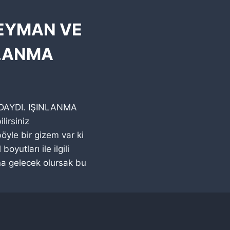
LEYMAN VE
NLANMA
DAYDI. IŞINLANMA
lirsiniz
yle bir gizem var ki
yutları ile ilgili
nına gelecek olursak bu