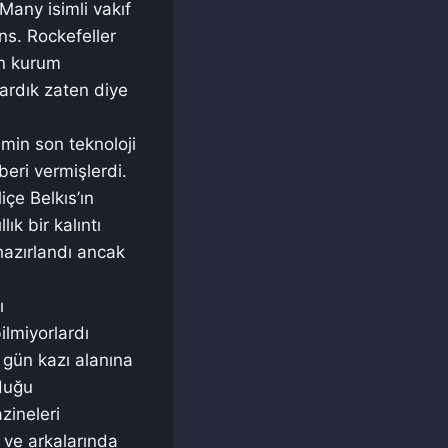
Many isimli vakıf
ns. Rockefeller
en kurum
şardık zaten diye
emin son teknoloji
beri vermişlerdi.
çe Belkıs’ın
ık bir kalıntı
 hazırlandı ancak
ı
ilmiyorlardı
i gün kazı alanına
duğu
zineleri
r ve arkalarında