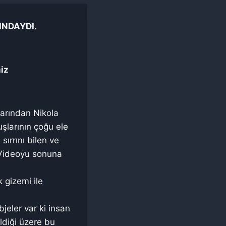
INDAYDI.
niz
larından Nikola
luşlarının çoğu ele
sırrını bilen ve
 Videoyu sonuna
 gizemi ile
jeler var ki insan
ldiği üzere bu