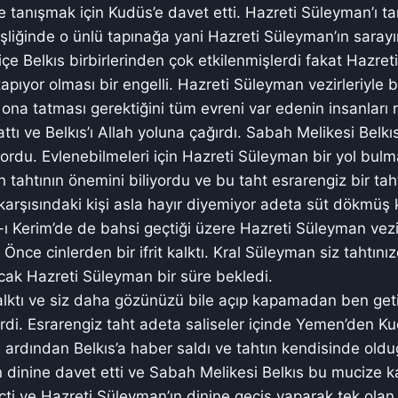
 tanışmak için Kudüs’e davet etti. Hazreti Süleyman’ı ta
eşliğinde o ünlü tapınağa yani Hazreti Süleyman’ın sarayı
çe Belkıs birbirlerinden çok etkilenmişlerdi fakat Hazret
apıyor olması bir engelli. Hazreti Süleyman vezirleriyle bi
ona tatması gerektiğini tüm evreni var edenin insanları r
ttı ve Belkıs’ı Allah yoluna çağırdı. Sabah Melikesi Belkıs
du. Evlenebilmeleri için Hazreti Süleyman bir yol bulma
 tahtının önemini biliyordu ve bu taht esrarengiz bir tah
karşısındaki kişi asla hayır diyemiyor adeta süt dökmüş k
ı Kerim’de de bahsi geçtiği üzere Hazreti Süleyman vezir
. Önce cinlerden bir ifrit kalktı. Kral Süleyman siz tahtı
ncak Hazreti Süleyman bir süre bekledi.
alktı ve siz daha gözünüzü bile açıp kapamadan ben geti
rdi. Esrarengiz taht adeta saliseler içinde Yemen’den Kud
ardından Belkıs’a haber saldı ve tahtın kendisinde old
ın dinine davet etti ve Sabah Melikesi Belkıs bu mucize 
i ve Hazreti Süleyman’ın dinine geçiş yaparak tek olan 