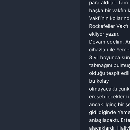
para aldılar. Tam
başka bir vakfın k
Vakfı’nın kolların
Rockefeller Vakfı 
ekliyor yazar.
Devam edelim. Ark
cihazları ile Yeme
3 yıl boyunca sür
tabınağını bulmuşl
olduğu tespit edil
bu kolay
olmayacaktı çünkü
ereşebileceklerdi
ancak ilginç bir ş
gidildiğinde Yem
anlaşılacaktı. Er
alacaklardı. Hali