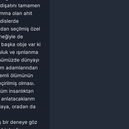
idişatını tamamen
amma olan ahit
adislerde
ından seçilmiş özel
eneğiyle de
 başka obje var ki
uluk ve ışınlanma
 günümüzde dünyayı
ilim adamlarından
izemli ölümünün
irilmiş olması.
 tüm insanlıktan
ra anlatacaklarım
olaya, oradan da
ış bir deneye göz