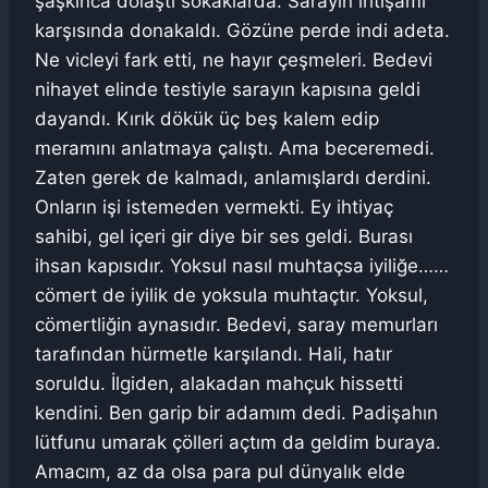
şaşkınca dolaştı sokaklarda. Sarayın ihtişamı
karşısında donakaldı. Gözüne perde indi adeta.
Ne vicleyi fark etti, ne hayır çeşmeleri. Bedevi
nihayet elinde testiyle sarayın kapısına geldi
dayandı. Kırık dökük üç beş kalem edip
meramını anlatmaya çalıştı. Ama beceremedi.
Zaten gerek de kalmadı, anlamışlardı derdini.
Onların işi istemeden vermekti. Ey ihtiyaç
sahibi, gel içeri gir diye bir ses geldi. Burası
ihsan kapısıdır. Yoksul nasıl muhtaçsa iyiliğe……
cömert de iyilik de yoksula muhtaçtır. Yoksul,
cömertliğin aynasıdır. Bedevi, saray memurları
tarafından hürmetle karşılandı. Hali, hatır
soruldu. İlgiden, alakadan mahçuk hissetti
kendini. Ben garip bir adamım dedi. Padişahın
lütfunu umarak çölleri açtım da geldim buraya.
Amacım, az da olsa para pul dünyalık elde