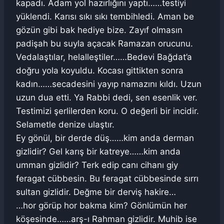
kapadı. Adam yol hazırlığını yaptı……testiyi
yüklendi. Karısı sıkı sıkı tembihledi. Aman be
gözün gibi bak hediye bize. Zayıf olmasın
padişah bu suyla açacak Ramazan orucunu.
Vedalaştılar, helalleştiler……Bedevi Bağdat’a
doğru yola koyuldu. Kocası gittikten sonra
kadın……secadesini yayıp namazını kıldı. Uzun
uzun dua etti. Ya Rabbi dedi, sen esenlik ver.
Testimizi şerlilerden koru. O değerli bir incidir.
Selametle denize ulaştır.
Ey gönül, bir derde düş……kim anda derman
gizlidir? Gel karış bir katreye……kim anda
umman gizlidir? Terk edip canı cihanı giy
feragat cübbesin. Bu feragat cübbesinde sırrı
sultan gizlidir. Değme bir derviş hakire…
…hor görüp hor bakma kim? Gönlümün her
köşesinde……arş-ı Rahman gizlidir. Muhib ise