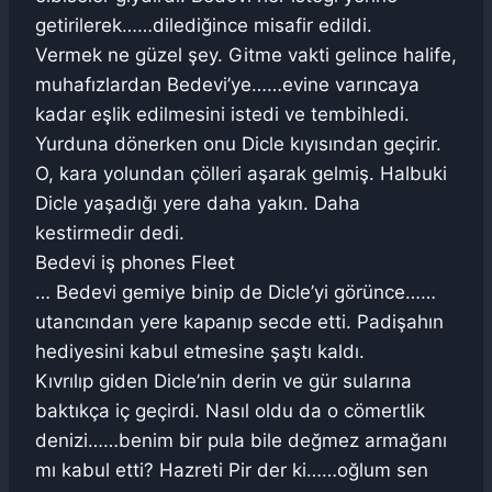
getirilerek……dilediğince misafir edildi.
Vermek ne güzel şey. Gitme vakti gelince halife,
muhafızlardan Bedevi’ye……evine varıncaya
kadar eşlik edilmesini istedi ve tembihledi.
Yurduna dönerken onu Dicle kıyısından geçirir.
O, kara yolundan çölleri aşarak gelmiş. Halbuki
Dicle yaşadığı yere daha yakın. Daha
kestirmedir dedi.
Bedevi iş phones Fleet
… Bedevi gemiye binip de Dicle’yi görünce……
utancından yere kapanıp secde etti. Padişahın
hediyesini kabul etmesine şaştı kaldı.
Kıvrılıp giden Dicle’nin derin ve gür sularına
baktıkça iç geçirdi. Nasıl oldu da o cömertlik
denizi……benim bir pula bile değmez armağanı
mı kabul etti? Hazreti Pir der ki……oğlum sen