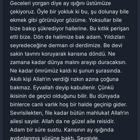
Geceleri yorgan diye ay ışığını üstümüze
çekiyoruz. Öyle bir yokluk ki bu, şu dolunay bile
ekmek gibi görünüyor gözüme. Yoksullar bile
bize bakıp şükrediyor hallerine. Bu kıtlık perişan
etti bize. Dön de halimize bak adam. Yıldızları
seyredeceğine derman ol derdimize. Be devi
sakin tavrını koruyarak karısına döndü. Ne
zamana kadar dünya malını arayıp duracaksın.
Ne kadar ömrümüz kaldı ki şunun şurasında.
Akıllı kişi Allah’ın verdiği rızkın azına çoğuna
bakmaz. Eyvallah deyip kabullenir. Çünkü
ikisinin de geçici olduğunu bilir. Bu dünyada
binlerce canlı varlık hoş bir halde geçinip gider.
Sevrisilekten, file kadar bütün mahlukat Allah’ın
ailesi sayılır. Allah da ne güzel aile reisidir.
Adam bir süre sustu. Karısının ay ışığında
aydınlanmış yüzüne baktı. Sevgiyle,