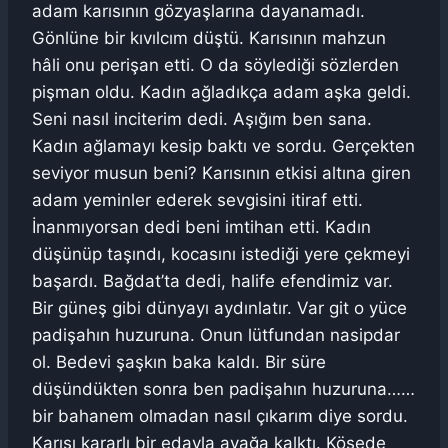
adam karısının gözyaşlarına dayanamadı.
Gönlüne bir kıvılcım düştü. Karısının mahzun
hâli onu perişan etti. O da söylediği sözlerden
pişman oldu. Kadın ağladıkça adam aşka geldi.
Seni nasıl inciterim dedi. Aşığım ben sana.
Kadın ağlamayı kesip baktı ve sordu. Gerçekten
seviyor musun beni? Karısının etkisi altına giren
adam yeminler ederek sevgisini itiraf etti.
İnanmıyorsan dedi beni imtihan etti. Kadın
düşünüp taşındı, kocasını istediği yere çekmeyi
başardı. Bağdat’ta dedi, halife efendimiz var.
Bir güneş gibi dünyayı aydınlatır. Var git o yüce
padişahın huzuruna. Onun lütfundan nasipdar
ol. Bedevi şaşkın baka kaldı. Bir süre
düşündükten sonra ben padişahın huzuruna……
bir bahanem olmadan nasıl çıkarım diye sordu.
Karısı kararlı bir edayla ayağa kalktı. Köşede