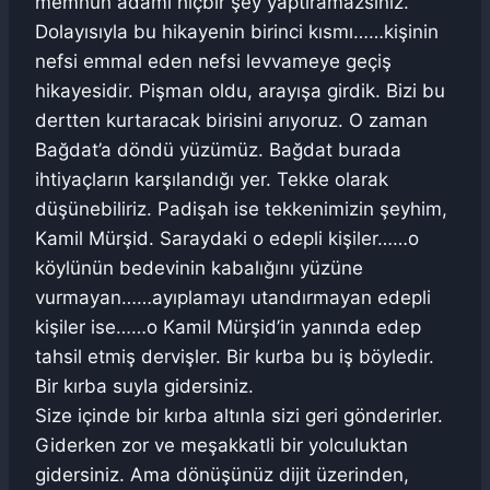
memnun adamı hiçbir şey yaptıramazsınız.
Dolayısıyla bu hikayenin birinci kısmı……kişinin
nefsi emmal eden nefsi levvameye geçiş
hikayesidir. Pişman oldu, arayışa girdik. Bizi bu
dertten kurtaracak birisini arıyoruz. O zaman
Bağdat’a döndü yüzümüz. Bağdat burada
ihtiyaçların karşılandığı yer. Tekke olarak
düşünebiliriz. Padişah ise tekkenimizin şeyhim,
Kamil Mürşid. Saraydaki o edepli kişiler……o
köylünün bedevinin kabalığını yüzüne
vurmayan……ayıplamayı utandırmayan edepli
kişiler ise……o Kamil Mürşid’in yanında edep
tahsil etmiş dervişler. Bir kurba bu iş böyledir.
Bir kırba suyla gidersiniz.
Size içinde bir kırba altınla sizi geri gönderirler.
Giderken zor ve meşakkatli bir yolculuktan
gidersiniz. Ama dönüşünüz dijit üzerinden,