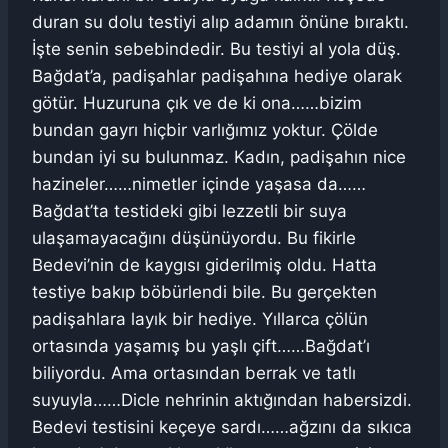
duran su dolu testiyi alıp adamın önüne bıraktı.
İşte senin sebebindedir. Bu testiyi al yola düş.
Bağdat’a, padişahlar padişahına hediye olarak
götür. Huzuruna çık ve de ki ona……bizim
bundan gayrı hiçbir varlığımız yoktur. Çölde
bundan iyi su bulunmaz. Kadın, padişahın nice
hazineler……nimetler içinde yaşasa da……
Bağdat’ta testideki gibi lezzetli bir suya
ulaşamayacağını düşünüyordu. Bu fikirle
Bedevi’nin de kaygısı giderilmiş oldu. Hatta
testiye bakıp böbürlendi bile. Bu gerçekten
padişahlara layık bir hediye. Yıllarca çölün
ortasında yaşamış bu yaşlı çift……Bağdat’ı
biliyordu. Ama ortasından berrak ve tatlı
suyuyla……Dicle nehrinin aktığından habersizdi.
Bedevi testisini keçeye sardı……ağzını da sıkıca