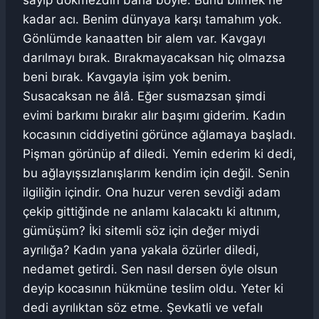
sayıp dökmezdin bana böyle. Bunu bilmek ne
kadar acı. Benim dünyaya karşı tamahım yok.
Gönlümde kanaatten bir alem var. Kavgayı
darılmayı bırak. Bırakmayacaksan hiç olmazsa
beni bırak. Kavgayla işim yok benim.
Susacaksan ne âlâ. Eğer susmazsan şimdi
evimi barkımı bırakır alır başımı giderim. Kadın
kocasının ciddiyetini görünce ağlamaya başladı.
Pişman görünüp af diledi. Yemin ederim ki dedi,
bu ağlayışsızlanışlarım kendim için değil. Senin
ilgiliğin içindir. Ona huzur veren sevdiği adam
çekip gittiğinde ne anlamı kalacaktı ki altınım,
gümüşüm? İki sitemli söz için değer miydi
ayrılığa? Kadın yana yakala özürler diledi,
nedamet getirdi. Sen nasıl dersen öyle olsun
deyip kocasının hükmüne teslim oldu. Yeter ki
dedi ayrılıktan söz etme. Şevkatli ve vefalı