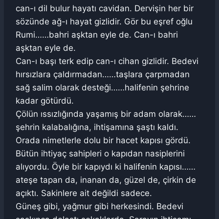
can-ı dil bulur hayatı cavidan. Dervişin her bir
sözünde ağ-ı hayat gizlidir. Gör bu eşref oğlu
Rumi……bahri aşktan eyle de. Can-ı bahri
aşktan eyle de.
Can-ı başı terk edip can-ı cihan gizlidir. Bedevi
hırsızlara çaldırmadan……taşlara çarpmadan
sağ salim olarak desteği……halifenin şehrine
kadar götürdü.
Çölün ıssızlığında yaşamış bir adam olarak……
şehrin kalabalığına, ihtişamına şaştı kaldı.
Orada nimetlerle dolu bir hacet kapısı gördü.
Bütün ihtiyaç sahipleri o kapıdan nasiplerini
alıyordu. Öyle bir kapıydı ki halifenin kapısı……
ateşe tapan da, inanan da, güzel de, çirkin de
açıktı. Sakinlere ait değildi sadece.
Güneş gibi, yağmur gibi herkesindi. Bedevi