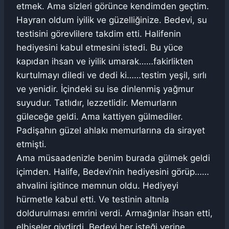
etmek. Ama sizleri görünce kendimden geçtim.
Hayran oldum iyilik ve güzelliğinize. Bedevi, su
testisini görevlilere takdim etti. Halifenin
hediyesini kabul etmesini istedi. Bu yüce
kapıdan ihsan ve iyilik umarak……fakirlikten
kurtulmayı diledi ve dedi ki……testim yeşil, sırlı
ve yenidir. İçindeki su ise dinlenmiş yağmur
suyudur. Tatlıdır, lezzetlidir. Memurların
güleceğe geldi. Ama kattiyen gülmediler.
Padişahın güzel ahlakı memurlarına da sirayet
etmişti.
Ama müsaadenizle benim burada gülmek geldi
içimden. Halife, Bedevi’nin hediyesini görüp……
ahvalini işitince memnun oldu. Hediyeyi
hürmetle kabul etti. Ve testinin altınla
doldurulması emrini verdi. Armağınlar ihsan etti,
elbiseler giydirdi. Bedevi her isteği yerine