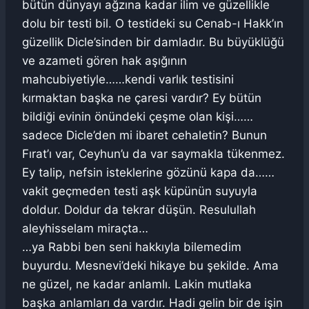
bütün dünyayı ağzına kadar ilim ve güzellikle
dolu bir testi bil. O testideki su Cenab-ı Hakk’ın
güzellik Dicle’sinden bir damladır. Bu büyüklüğü
ve azameti gören hak aşığının
mahcubiyetiyle……kendi varlık testisini
kırmaktan başka ne çaresi vardır? Ey bütün
bildiği evinin önündeki çeşme olan kişi……
sadece Dicle’den mi ibaret cehaletin? Bunun
Fırat’ı var, Ceyhun’u da var saymakla tükenmez.
Ey talip, nefsin isteklerine gözünü kapa da……
vakit geçmeden testi aşk küpünün suyuyla
doldur. Doldur da tekrar düşün. Resulullah
aleyhisselam miraçta…
…ya Rabbi ben seni hakkıyla bilemedim
buyurdu. Mesnevi’deki hikaye bu şekilde. Ama
ne güzel, ne kadar anlamlı. Lakin mutlaka
başka anlamları da vardır. Hadi gelin bir de işin