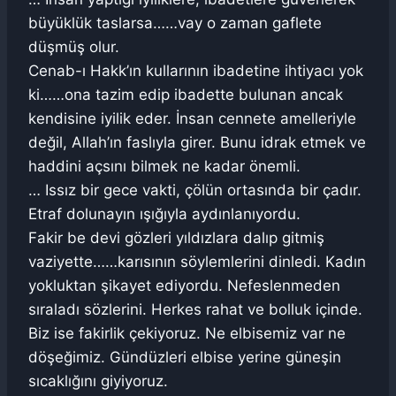
büyüklük taslarsa……vay o zaman gaflete
düşmüş olur.
Cenab-ı Hakk’ın kullarının ibadetine ihtiyacı yok
ki……ona tazim edip ibadette bulunan ancak
kendisine iyilik eder. İnsan cennete amelleriyle
değil, Allah’ın faslıyla girer. Bunu idrak etmek ve
haddini açsını bilmek ne kadar önemli.
… Issız bir gece vakti, çölün ortasında bir çadır.
Etraf dolunayın ışığıyla aydınlanıyordu.
Fakir be devi gözleri yıldızlara dalıp gitmiş
vaziyette……karısının söylemlerini dinledi. Kadın
yokluktan şikayet ediyordu. Nefeslenmeden
sıraladı sözlerini. Herkes rahat ve bolluk içinde.
Biz ise fakirlik çekiyoruz. Ne elbisemiz var ne
döşeğimiz. Gündüzleri elbise yerine güneşin
sıcaklığını giyiyoruz.