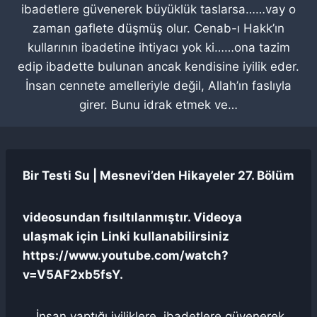
ibadetlere güvenerek büyüklük taslarsa……vay o
zaman gaflete düşmüş olur. Cenab-ı Hakk’ın
kullarının ibadetine ihtiyacı yok ki……ona tazim
edip ibadette bulunan ancak kendisine iyilik eder.
İnsan cennete amelleriyle değil, Allah’ın faslıyla
girer. Bunu idrak etmek ve…
Bir Testi Su | Mesnevi’den Hikayeler 27. Bölüm
videosundan fısıltılanmıştır. Videoya
ulaşmak için Linki kullanabilirsiniz
https://www.youtube.com/watch?
v=V5AF2xb5fsY.
… İnsan yaptığı iyiliklere, ibadetlere güvenerek