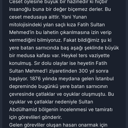
Ceset öylesine büyük bir hazinedir ki hiçbir
insanoğlu buna bir değer biçemez derler. Bu
ceset medusaya aittir. Yani Yunan
mitolojisindeki yılan saçlı kıza Fatih Sultan
Mehmed’in bu lahetin çıkarılmasına izin verip
vermediğini bilmiyoruz. Fakat bildiğimiz şu ki
yere batan sarnıcında baş aşağı şeklinde büyük
bir medusa kafası var. Heykel ters vaziyette
konulmuş. Sır dolu olaylar ise heyetin Fatih
Sultan Mehmed’i ziyaretinden 300 yıl sonra
başlıyor. 1876 yılında meydana gelen İstanbul
depreminde bugünkü yere batan sarnıcının
çevresinde çatlaklar ve oyuklar oluşmuştu. Bu
oyuklar ve çatlaklar nedeniyle Sultan
Abdülhamid bölgenin incelenmesi ve tamiratı
için görevlileri gönderir.
Gelen görevliler oluşan hasarı onarmak için