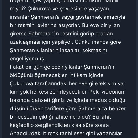
böyle bir şey yapmış olması mümkün olabilir
miydi? Çukurova ve çevresinde yaşayan
insanlar Şahmeran’a saygı göstermek amacıyla
bir resmini evlerine asıyorlar. Bu eve bir yılan
girerse Şahmeran’ın resmini görüp oradan
uzaklaşması için yapılıyor. Çünkü inanca göre
Şahmeran yılanların insanları sokmasını
engelliyormuş.
Fakat bir gün gelecek yılanlar Şahmeran’ın
öldüğünü öğrenecekler. İntikam içinde
Çukurova taraflarındaki her eve girerek kim var
kim yok herkesi zehirleyecekler. Peki videonun
başında bahsettiğimiz ve içinde medus olduğu
düşünülürken tariflere göre Şahmeran’a benzer
bir cesedin çıktığı lahite ne oldu? Bu lahit
keşfedilip sergilendikten kısa süre sonra
Anadolu’daki birçok tarihi eser gibi yabancılar