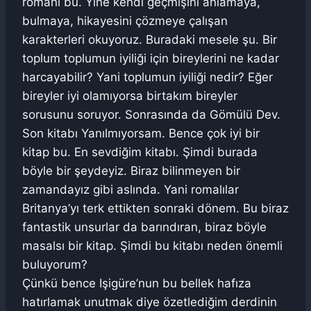
romanı bu. Yine kendi geçmişini anlamaya,
bulmaya, hikayesini çözmeye çalışan
karakterleri okuyoruz. Buradaki mesele şu. Bir
toplum toplumun iyiliği için bireylerini ne kadar
harcayabilir? Yani toplumun iyiliği nedir? Eğer
bireyler iyi olamıyorsa birtakım bireyler
sorusunu soruyor. Sonrasında da Gömülü Dev.
Son kitabı Yanılmıyorsam. Bence çok iyi bir
kitap bu. En sevdiğim kitabı. Şimdi burada
böyle bir şeydeyiz. Biraz bilinmeyen bir
zamandayız gibi aslında. Yani romalılar
Britanya’yı terk ettikten sonraki dönem. Bu biraz
fantastik unsurlar da barındıran, biraz böyle
masalsı bir kitap. Şimdi bu kitabı neden önemli
buluyorum?
Çünkü bence Işigüre’nun bu bellek hafıza
hatırlamak unutmak diye özetlediğim derdinin