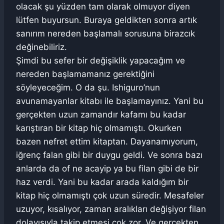
olacak şu yüzden tam olarak olmuyor diyen
lütfen buyursun. Buraya geldikten sonra artık
sanırım nereden başlamalı sorusuna birazcık
değinebiliriz.
Şimdi bu sefer bir değişiklik yapacağım ve
nereden başlamamanız gerektiğini
söyleyeceğim. O da şu. Ishiguro’nun
avunamayanlar kitabı ile başlamayınız. Yani bu
gerçekten uzun zamandır kafamı bu kadar
karıştıran bir kitap hiç olmamıştı. Okurken
bazen nefret ettim kitaptan. Dayanamıyorum,
iğrenç falan gibi bir duygu geldi. Ve sonra bazı
anlarda da of ne acayip ya bu filan gibi de bir
haz verdi. Yani bu kadar arada kaldığım bir
kitap hiç olmamıştı çok uzun süredir. Mesafeler
uzuyor, kısalıyor, zaman aralıkları değişiyor filan
dolayısıyla takip etmesi çok zor. Ve gerçekten