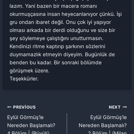
lazım. Yani bazen bir macera romanı
okurmuşçasına insan heyecanlanıyor çünkü. İşi
gru ondan ibaret değil. Onu çok iyi yapıyor
olması arkada bir derdi olduğunu ve size bir
şey söylemeye çalıştığını unutturmasın.
Kendinizi ritme kaptırıp şarkının sözlerini
duymamazlık etmeyin diyeyim. Bugünlük de
benden bu kadar. Bir sonraki bölümde
görüşmek üzere.
Teşekkürler.
Yazı
PREVIOUS
NEXT
Eylül Görmüş’le
Eylül Görmüş’le
gezinmesi
Nereden Başlamalı?
Nereden Başlamalı?
4.Bölüm | (Büyülü
2.Bölüm | (Milan