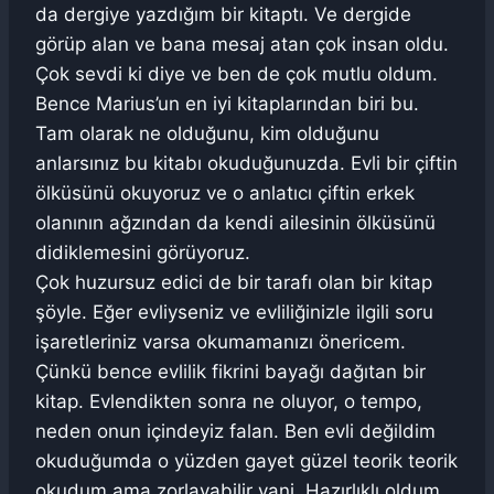
da dergiye yazdığım bir kitaptı. Ve dergide
görüp alan ve bana mesaj atan çok insan oldu.
Çok sevdi ki diye ve ben de çok mutlu oldum.
Bence Marius’un en iyi kitaplarından biri bu.
Tam olarak ne olduğunu, kim olduğunu
anlarsınız bu kitabı okuduğunuzda. Evli bir çiftin
ölküsünü okuyoruz ve o anlatıcı çiftin erkek
olanının ağzından da kendi ailesinin ölküsünü
didiklemesini görüyoruz.
Çok huzursuz edici de bir tarafı olan bir kitap
şöyle. Eğer evliyseniz ve evliliğinizle ilgili soru
işaretleriniz varsa okumamanızı önericem.
Çünkü bence evlilik fikrini bayağı dağıtan bir
kitap. Evlendikten sonra ne oluyor, o tempo,
neden onun içindeyiz falan. Ben evli değildim
okuduğumda o yüzden gayet güzel teorik teorik
okudum ama zorlayabilir yani. Hazırlıklı oldum.