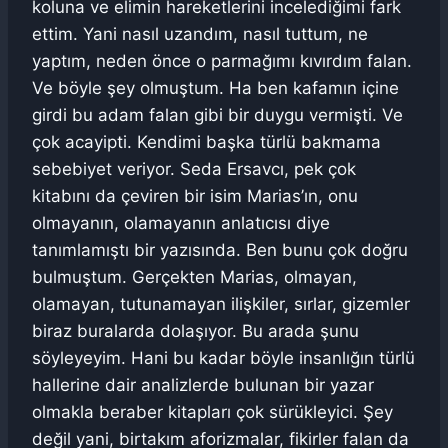
koluna ve elimin hareketlerini incelediğimi fark
ettim. Yani nasıl uzandım, nasıl tuttum, ne
yaptım, neden önce o parmağımı kıvırdım falan.
Ve böyle şey olmuştum. Ha ben kafamın içine
girdi bu adam falan gibi bir duygu vermişti. Ve
çok acayipti. Kendimi başka türlü bakmama
sebebiyet veriyor. Seda Ersavcı, pek çok
kitabını da çeviren bir isim Marias’ın, onu
olmayanın, olamayanın anlatıcısı diye
tanımlamıştı bir yazısında. Ben bunu çok doğru
bulmuştum. Gerçekten Marias, olmayan,
olamayan, tutunamayan ilişkiler, sırlar, gizemler
biraz buralarda dolaşıyor. Bu arada şunu
söyleyeyim. Hani bu kadar böyle insanlığın türlü
hallerine dair analizlerde bulunan bir yazar
olmakla beraber kitapları çok sürükleyici. Şey
değil yani, birtakım aforizmalar, fikirler falan da