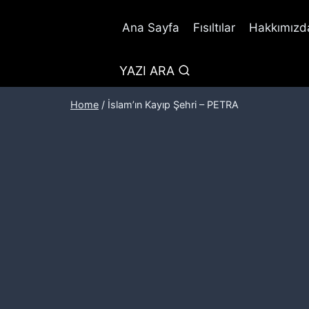
Ana Sayfa
Fısıltılar
Hakkımızda
YAZI ARA
Home
/
İslam’ın Kayıp Şehri – PETRA