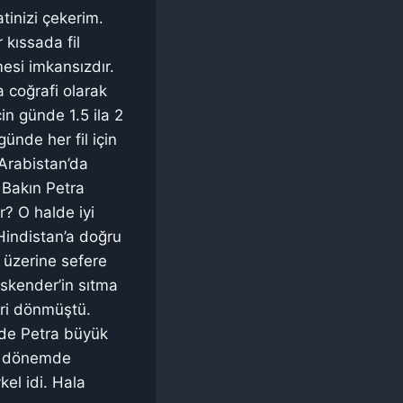
tinizi çekerim.
 kıssada fil
mesi imkansızdır.
a coğrafi olarak
çin günde 1.5 ila 2
ünde her fil için
 Arabistan’da
. Bakın Petra
r? O halde iyi
r Hindistan’a doğru
ra üzerine sefere
 İskender’in sıtma
eri dönmüştü.
nde Petra büyük
 o dönemde
el idi. Hala