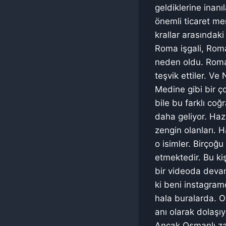
geldiklerine inan
önemli ticaret mer
krallar arasındak
Roma işgali, Roma
neden oldu. Romal
teşvik ettiler. V
Medine gibi bir ço
bile bu farklı coğ
daha geliyor. Ha
zengin olanları. H
o isimler. Birçoğ
etmektedir. Bu kiş
bir videoda deva
ki beni instagram
hala buralarda. O
anı olarak dolaşıy
Ancak Osmanlı za