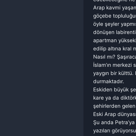
Arap kavmi yaşamı
göçebe topluluğun 
öyle şeyler yapmışl
dönüşen labirenti
apartman yüksekl
edilip altına kra
Nasıl mı? Şaşırac
İslam’ın merkezi 
yaygın bir külttü
durmaktadır.
Eskiden büyük şeh
kare ya da diktörk
şehirlerden gelen 
Eski Arap dünyası
Şu anda Petra’ya 
yazıları görüyorsu