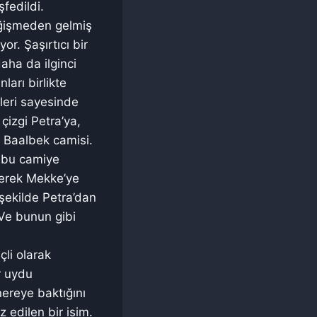
şfedildi.
eğişmeden gelmiş
r. Şaşırtıcı bir
aha da ilginci
arı birlikte
leri sayesinde
çizgi Petra’ya,
i Baalbek camisi.
a bu camiye
ilerek Mekke’ye
 şekilde Petra’dan
 Ve bunun gibi
çli olarak
r uydu
nereye baktığını
z edilen bir isim.