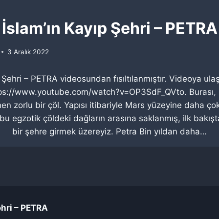
İslam’ın Kayıp Şehri – PETRA
3 Aralık 2022
p Şehri – PETRA videosundan fısıltılanmıştır. Videoya ulaş
https://www.youtube.com/watch?v=OP3SdF_QVto. Burası, Ö
nen zorlu bir çöl. Yapısı itibariyle Mars yüzeyine daha ç
bu egzotik çöldeki dağların arasına saklanmış, ilk bakış
bir şehre girmek üzereyiz. Petra Bin yıldan daha…
ehri – PETRA