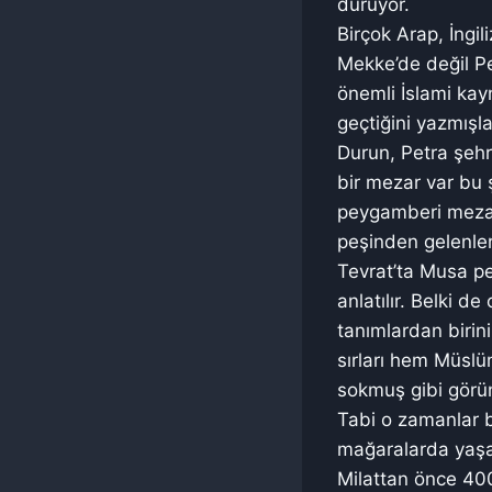
duruyor.
Birçok Arap, İngil
Mekke’de değil P
önemli İslami kay
geçtiğini yazmışla
Durun, Petra şehr
bir mezar var bu
peygamberi mezar
peşinden gelenler
Tevrat’ta Musa p
anlatılır. Belki de
tanımlardan birin
sırları hem Müslü
sokmuş gibi görün
Tabi o zamanlar 
mağaralarda yaşay
Milattan önce 400