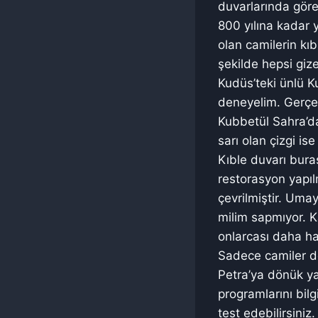
duvarlarında göreb
800 yılına kadar
olan camilerin kıb
şekilde hepsi giz
Kudüs’teki ünlü K
deneyelim. Gerçe
Kubbetül Sahra’dan
sarı olan çizgi i
Kıble duvarı bura
restorasyon yapılm
çevrilmiştir. Umay
milim sapmıyor. Ka
onlarcası daha hal
Sadece camiler de 
Petra’ya dönük ya
programlarını bilg
test edebilirsiniz