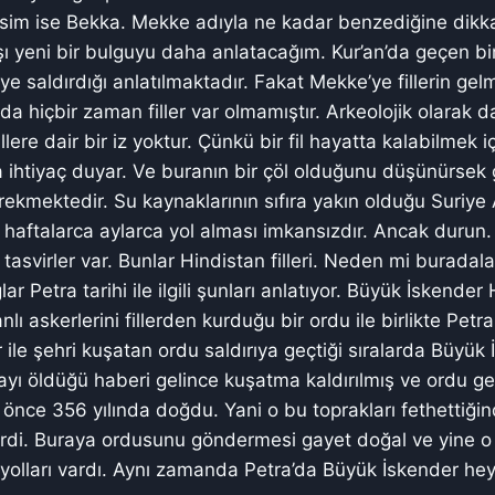
 isim ise Bekka. Mekke adıyla ne kadar benzediğine dikka
şı yeni bir bulguyu daha anlatacağım. Kur’an’da geçen bir
ye saldırdığı anlatılmaktadır. Fakat Mekke’ye fillerin gel
a hiçbir zaman filler var olmamıştır. Arkeolojik olarak d
llere dair bir iz yoktur. Çünkü bir fil hayatta kalabilmek i
 ihtiyaç duyar. Ve buranın bir çöl olduğunu düşünürsek g
rekmektedir. Su kaynaklarının sıfıra yakın olduğu Suriye
ı, haftalarca aylarca yol alması imkansızdır. Ancak durun
tasvirler var. Bunlar Hindistan filleri. Neden mi buradala
lar Petra tarihi ile ilgili şunları anlatıyor. Büyük İskende
ranlı askerlerini fillerden kurduğu bir ordu ile birlikte Pet
r ile şehri kuşatan ordu saldırıya geçtiği sıralarda Büyük
ayı öldüğü haberi gelince kuşatma kaldırılmış ve ordu g
 önce 356 yılında doğdu. Yani o bu toprakları fethettiği
hirdi. Buraya ordusunu göndermesi gayet doğal ve yine
 yolları vardı. Aynı zamanda Petra’da Büyük İskender heyk