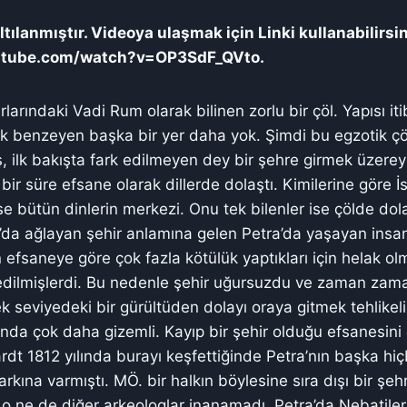
tılanmıştır. Videoya ulaşmak için Linki kullanabilirsi
utube.com/watch?v=OP3SdF_QVto.
rlarındaki Vadi Rum olarak bilinen zorlu bir çöl. Yapısı it
k benzeyen başka bir yer daha yok. Şimdi bu egzotik çö
, ilk bakışta fark edilmeyen dey bir şehre girmek üzereyi
ir süre efsane olarak dillerde dolaştı. Kimilerine göre İsl
ise bütün dinlerin merkezi. Onu tek bilenler ise çölde do
’da ağlayan şehir anlamına gelen Petra’da yaşayan insan
n efsaneye göre çok fazla kötülük yaptıkları için helak o
dilmişlerdi. Bu nedenle şehir uğursuzdu ve zaman zaman
ek seviyedeki bir gürültüden dolayı oraya gitmek tehlikeli
nda çok daha gizemli. Kayıp bir şehir olduğu efsanesini 
rdt 1812 yılında burayı keşfettiğinde Petra’nın başka hiç
kına varmıştı. MÖ. bir halkın böylesine sıra dışı bir şehr
o ne de diğer arkeologlar inanamadı. Petra’da Nebatiler 