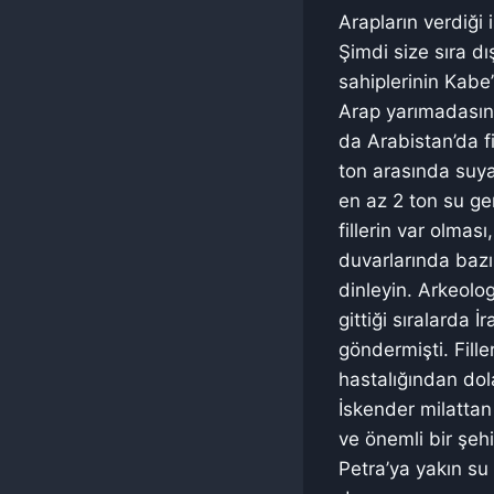
Arapların verdiği
Şimdi size sıra dı
sahiplerinin Kabe’
Arap yarımadasınd
da Arabistan’da fi
ton arasında suya
en az 2 ton su ge
fillerin var olmas
duvarlarında bazı 
dinleyin. Arkeolog
gittiği sıralarda İ
göndermişti. Fille
hastalığından dol
İskender milattan
ve önemli bir şe
Petra’ya yakın su