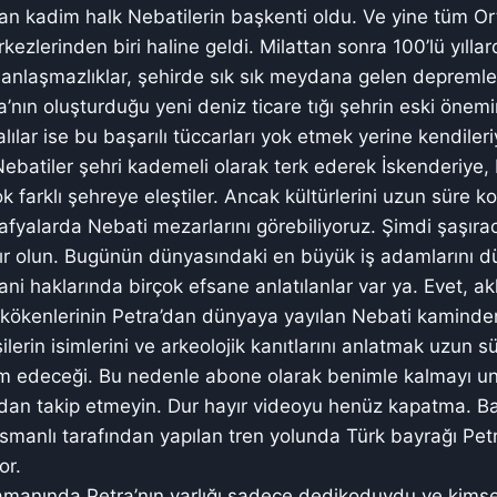
ılan kadim halk Nebatilerin başkenti oldu. Ve yine tüm 
kezlerinden biri haline geldi. Milattan sonra 100’lü yılla
i anlaşmazlıklar, şehirde sık sık meydana gelen depreml
’nın oluşturduğu yeni deniz ticare tığı şehrin eski öne
ılar ise bu başarılı tüccarları yok etmek yerine kendiler
e Nebatiler şehri kademeli olarak terk ederek İskenderiye
k farklı şehreye eleştiler. Ancak kültürlerini uzun süre 
rafyalarda Nebati mezarlarını görebiliyoruz. Şimdi şaşıraca
zır olun. Bugünün dünyasındaki en büyük iş adamlarını 
ani haklarında birçok efsane anlatılanlar var ya. Evet, ak
u kökenlerinin Petra’dan dünyaya yayılan Nebati kaminden
ilerin isimlerini ve arkeolojik kanıtlarını anlatmak uzun s
m edeceği. Bu nedenle abone olarak benimle kalmayı un
dan takip etmeyin. Dur hayır videoyu henüz kapatma. Bak
smanlı tarafından yapılan tren yolunda Türk bayrağı Petr
or.
manında Petra’nın varlığı sadece dedikoduydu ve kims