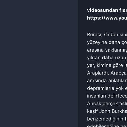
videosundan fısıl
https://www.yo
Burası, Ördün sını
yüzeyine daha ço
arasına saklanmış
yıldan daha uzun b
yer, kimine göre 
Araplardı. Arapça
arasında anlatıla
depremlerle yok e
insanları delirtec
Ancak gerçek aslı
keşif John Burkha
benzemediğinin far
edebileceğine ne 