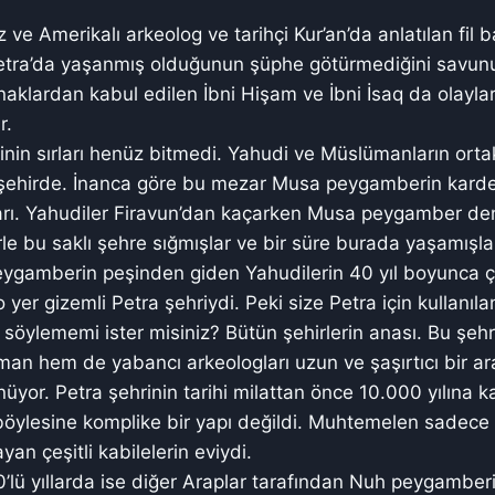
iz ve Amerikalı arkeolog ve tarihçi Kur’an’da anlatılan fil 
etra’da yaşanmış olduğunun şüphe götürmediğini savunu
naklardan kabul edilen İbni Hişam ve İbni İsaq da olaylar
r.
inin sırları henüz bitmedi. Yahudi ve Müslümanların ortak
 şehirde. İnanca göre bu mezar Musa peygamberin karde
ı. Yahudiler Firavun’dan kaçarken Musa peygamber den
le bu saklı şehre sığmışlar ve bir süre burada yaşamışla
eygamberin peşinden giden Yahudilerin 40 yıl boyunca ç
 o yer gizemli Petra şehriydi. Peki size Petra için kullanıla
i söylememi ister misiniz? Bütün şehirlerin anası. Bu şeh
man hem de yabancı arkeologları uzun ve şaşırtıcı bir ar
üyor. Petra şehrinin tarihi milattan önce 10.000 yılına k
böylesine komplike bir yapı değildi. Muhtemelen sadece
an çeşitli kabilelerin eviydi.
’lü yıllarda ise diğer Araplar tarafından Nuh peygambe