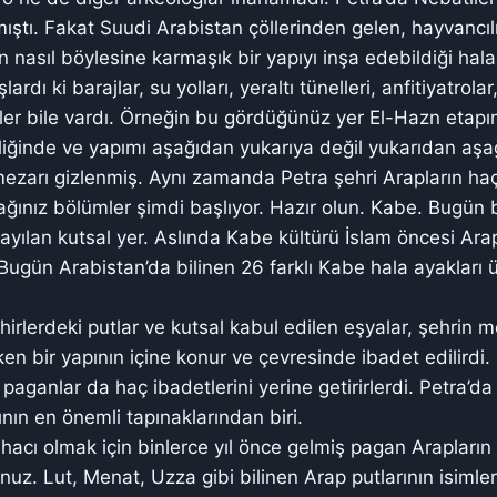
ştı. Fakat Suudi Arabistan çöllerinden gelen, hayvancıl
nasıl böylesine karmaşık bir yapıyı inşa edebildiği hala 
ardı ki barajlar, su yolları, yeraltı tünelleri, anfitiyatrol
ler bile vardı. Örneğin bu gördüğünüz yer El-Hazn etapını.
iğinde ve yapımı aşağıdan yukarıya değil yukarıdan aşa
l mezarı gizlenmiş. Aynı zamanda Petra şehri Arapların ha
ağınız bölümler şimdi başlıyor. Hazır olun. Kabe. Bugün b
sayılan kutsal yer. Aslında Kabe kültürü İslam öncesi Ara
. Bugün Arabistan’da bilinen 26 farklı Kabe hala ayakları 
irlerdeki putlar ve kutsal kabul edilen eşyalar, şehrin 
en bir yapının içine konur ve çevresinde ibadet edilirdi.
paganlar da haç ibadetlerini yerine getirirlerdi. Petra’da
nın en önemli tapınaklarından biri.
hacı olmak için binlerce yıl önce gelmiş pagan Arapların
nuz. Lut, Menat, Uzza gibi bilinen Arap putlarının isimler