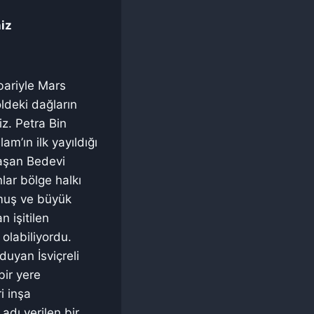
niz
ibariyle Mars
ldeki dağların
z. Petra Bin
am’ın ilk yayıldığı
laşan Bedevi
lar bölge halkı
lmuş ve büyük
 işitilen
 olabiliyordu.
duyan İsviçreli
bir yere
i inşa
adı verilen bir