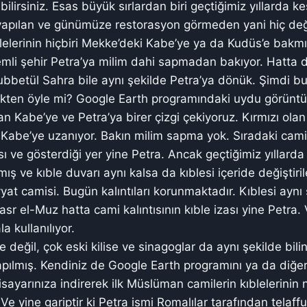
ilirsiniz. Esas büyük sırlardan biri geçtiğimiz yıllarda ke
 yapılan ve günümüze restorasyon görmeden yani hiç d
lelerinin hiçbiri Mekke’deki Kabe’ye ya da Kudüs’e bakmıyo
emli şehir Petra’ya milim dahi sapmadan bakıyor. Hatta d
ubbetül Sahra bile aynı şekilde Petra’ya dönük. Şimdi bunl
kten öyle mi? Google Earth programındaki uydu görüntü
 Kabe’ye ve Petra’ya birer çizgi çekiyoruz. Kırmızı olan 
se Kabe’ye uzanıyor. Bakın milim sapma yok. Sıradaki cam
sı ve gösterdiği yer yine Petra. Ancak geçtiğimiz yıllard
ış ve kıble duvarı aynı kalsa da kıblesi içeride değiştir
yat camisi. Bugün kalıntıları korunmaktadır. Kıblesi aynı
sr el-Muz hatta cami kalıntısının kıble izası yine Petra.
a kullanılıyor.
değil, çok eski kilise ve sinagoglar da aynı şekilde bilin
pılmış. Kendiniz de Google Earth programını ya da diğe
isayarınıza indirerek ilk Müslüman camilerin kıblelerinin 
. Ve yine gariptir ki Petra ismi Romalılar tarafından telaffu