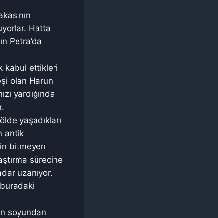
bakasının
yorlar. Hatta
ın Petra’da
 kabul ettikleri
şi olan Harun
izi yardığında
r.
ölde yaşadıkları
n antik
rin bitmeyen
aştırma sürecine
adar uzanıyor.
 buradaki
rin soyundan