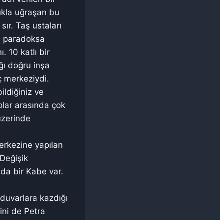
ıkla uğraşan bu
sır. Taş ustaları
ar, paradoksa
 10 katlı bir
ğı doğru inşa
ç merkeziydi.
ildiğiniz ve
plar arasında çok
üzerinde
merkezine yapılan
 Değişik
 da bir Kabe var.
 duvarlara kazdığı
ini de Petra