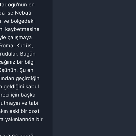
Ortadoğu’nun en
rda ise Nebati
er ve bölgedeki
mini kaybetmesine
iyle çalışmaya
, Roma, Kudüs,
korudular. Bugün
ğınız bir bilgi
düşünün. Şu en
lından geçirdiğin
 geldiğini kabul
üreci için başka
utmayın ve tabi
ın eski bir dost
a yakınlarında bir
e arama gereği