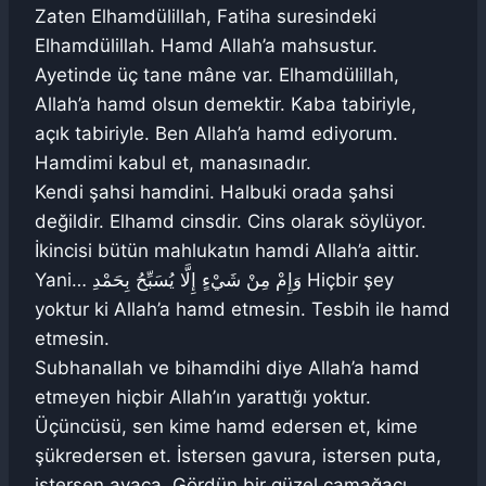
Zaten Elhamdülillah, Fatiha suresindeki
Elhamdülillah. Hamd Allah’a mahsustur.
Ayetinde üç tane mâne var. Elhamdülillah,
Allah’a hamd olsun demektir. Kaba tabiriyle,
açık tabiriyle. Ben Allah’a hamd ediyorum.
Hamdimi kabul et, manasınadır.
Kendi şahsi hamdini. Halbuki orada şahsi
değildir. Elhamd cinsdir. Cins olarak söylüyor.
İkincisi bütün mahlukatın hamdi Allah’a aittir.
Yani… وَإِمْ مِنْ شَيْءٍ إِلَّا يُسَبِّحُ بِحَمْدِ Hiçbir şey
yoktur ki Allah’a hamd etmesin. Tesbih ile hamd
etmesin.
Subhanallah ve bihamdihi diye Allah’a hamd
etmeyen hiçbir Allah’ın yarattığı yoktur.
Üçüncüsü, sen kime hamd edersen et, kime
şükredersen et. İstersen gavura, istersen puta,
istersen avaca. Gördün bir güzel çamağacı.