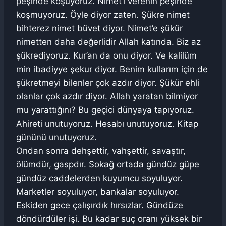
peşinde koşuyoruz. Nimet’i verenin peşinde
koşmuyoruz. Öyle diyor zaten. Şükre nimet
bihterez nimet büvet diyor. Nimet’e şükür
nimetten daha değerlidir Allah katında. Biz az
şükrediyoruz. Kur’an da onu diyor. Ve kalilüm
min ibadiyye şekur diyor. Benim kullarım için de
şükretmeyi bilenler çok azdır diyor. Şükür ehli
olanlar çok azdır diyor. Allah yaratan bilmiyor
mu yarattığını? Bu geçici dünyaya tapıyoruz.
Ahireti unutuyoruz. Hesabı unutuyoruz. Kitap
gününü unutuyoruz.
Ondan sonra dehşettir, vahşettir, savaştır,
ölümdür, gaspdır. Sokağ ortada gündüz güpe
gündüz caddelerden kuyumcu soyuluyor.
Marketler soyuluyor, bankalar soyuluyor.
Eskiden gece çalışırdık hırsızlar. Gündüze
döndürdüler işi. Bu kadar suç oranı yüksek bir