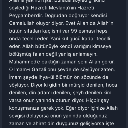
Allah’a yakındı işte. Burada söylediği ikinci
söylediği Hazreti Mevlana’nın Hazreti
Peygamber’dir. Doğrudan doğruyor kendisi
Cemalullah oluyor diyor. Evet Allah da Allah’ın
bütün sıfatları kaç ismi var 99 esması hepsi
onda tecelli eder. Yani kul gücü kadar tecelli
eder. Allah bütünüyle kendi varlığını kimseye
bölüşmüş falan değil yanlış anlamayın.
Muhammed’e baktığın zaman seni Allah görür.
O İmam-ı Gazali onu şeyde de söylüyor zaten.
İmam şeyde ihya-ül ölümün ön sözünde de
söylüyor. Diyor ki gidin bir mürşid denilen, hoca
denilen, din adamı denilen, şeyh denilen kim
varsa onun yanında oturun diyor. Hiçbir şey
konuşmanıza gerek yok. Eğer diyor içinize Allah
sevgisi doluyorsa onun yanında olduğunuz
zaman ve ahiret din duygunuz gelişiyorsa işte