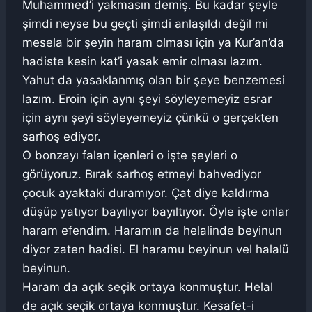
Muhammed’i yakmasın demiş. Bu kadar şeyle
şimdi neyse bu geçti şimdi anlaşıldı değil mi
mesela bir şeyin haram olması için ya Kur’an’da
hadiste kesin kat’i yasak emir olması lazım.
Yahut da yasaklanmış olan bir şeye benzemesi
lazım. Eroin için aynı şeyi söyleyemeyiz esrar
için aynı şeyi söyleyemeyiz çünkü o gerçekten
sarhoş ediyor.
O bonzayı falan içenleri o işte şeyleri o
görüyoruz. Bırak sarhoş etmeyi bahvediyor
çocuk ayaktaki duramıyor. Çat diye kaldırma
düşüp yatıyor bayılıyor bayıltıyor. Öyle işte onlar
haram efendim. Haramın da helalinde beyinun
diyor zaten hadisi. El haramu beyinun vel halalü
beyinun.
Haram da açık seçik ortaya konmuştur. Helal
de açık seçik ortaya konmuştur. Kesafet-i