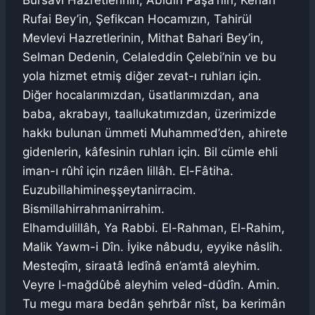
Bursavi Hazretlerinin, Abidin Paşa’nın, Kenan
Rufai Bey’in, Şefikcan Hocamızın, Tahirül
Mevlevi Hazretlerinin, Mithat Bahari Bey’in,
Selman Dedenin, Celaleddin Çelebi’nin ve bu
yola hizmet etmiş diğer zevat-ı ruhları için.
Diğer hocalarımızdan, üsatlarımızdan, ana
baba, akrabayı, taallukatımızdan, üzerimizde
hakkı bulunan ümmeti Muhammed’den, ahirete
gidenlerin, kâfesinin ruhları için. Bil cümle ehli
iman-ı rûhî için rızâen lillâh. El-Fâtiha.
Euzubillahimineşşeytanirracim.
Bismillahirrahmanirrahim.
Elhamdulillâh, Ya Rabbi. El-Rahman, El-Rahim,
Malik Yawm-i Dîn. İyike nâbudu, eyyike nâslih.
Mesteqîm, siraatâ ledînâ en’amtâ aleyhim.
Veyre l-mağdûbê aleyhim veled-dûdîn. Amin.
Tu megu mara bedân şehrbâr nîst, ba kerimân