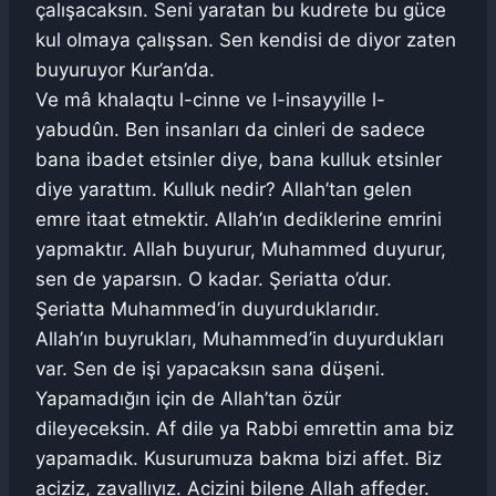
çalışacaksın. Seni yaratan bu kudrete bu güce
kul olmaya çalışsan. Sen kendisi de diyor zaten
buyuruyor Kur’an’da.
Ve mâ khalaqtu l-cinne ve l-insayyille l-
yabudûn. Ben insanları da cinleri de sadece
bana ibadet etsinler diye, bana kulluk etsinler
diye yarattım. Kulluk nedir? Allah’tan gelen
emre itaat etmektir. Allah’ın dediklerine emrini
yapmaktır. Allah buyurur, Muhammed duyurur,
sen de yaparsın. O kadar. Şeriatta o’dur.
Şeriatta Muhammed’in duyurduklarıdır.
Allah’ın buyrukları, Muhammed’in duyurdukları
var. Sen de işi yapacaksın sana düşeni.
Yapamadığın için de Allah’tan özür
dileyeceksin. Af dile ya Rabbi emrettin ama biz
yapamadık. Kusurumuza bakma bizi affet. Biz
aciziz, zavallıyız. Acizini bilene Allah affeder.