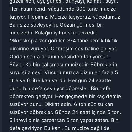
güzellikleri, ayı, güneşi, dünyayı, kainatı, suyu.
Her insan kendi vücudunda 300 tane mucize
taşıyor. Hepimiz. Mucize taşıyoruz, vücudumuz.
Bak size söyleyeyim. Gözün görmesi bir
mucizedir. Kulağın işitmesi mucizedir.
Mikroskopla zor görülen 3-4 tane kemik tık tık
birbirine vuruyor. O titreşim ses haline geliyor.
Ondan sonra adamın sesinden tanıyorsun.
Böyle. Kalbin çalışması mucizedir. Böbreklerin
suyu süzmesi. Vücudumuzda bizim en fazla 5
litre ve 6 litre kan vardır. Her gün 24 saatte
bunu bin defa çeviriyor böbrekler. Bin defa
böbrekten geçiyor. Her geçmede bir kaç demle
süzüyor bunu. Dikkat edin. 6 ton süz su kan
süzüyor böbrekler. Günde 24 saat içinde 6 ton.
6 litreyi binle çarparsan 6 ton yapar zaten. Bin
defa çeviriyor. Bu kanı. Bu mucize değil de