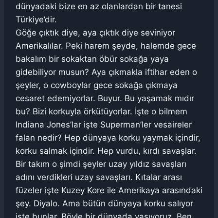
dünyadaki bize en az olanlardan bir tanesi
Türkiye’dir.
Göğe çıktık diye, aya çıktık diye seviniyor
Amerikalılar. Peki harem şeyde, halemde gece
bakalım bir sokaktan öbür sokağa yaya
gidebiliyor musun? Aya çıkmakla iftihar eden o
şeyler, o cowboylar gece sokağa çıkmaya
cesaret edemiyorlar. Buyur. Bu yaşamak mıdır
bu? Bizi korkuyla örkütüyorlar. İşte o bilmem
Indiana Jones’lar işte Superman’ler vesaireler
falan nedir? Hep dünyaya korku yaymak içindir,
korku salmak içindir. Hep vurdu, kırdı savaşlar.
Bir takım o şimdi şeyler uzay yıldız savaşları
adını verdikleri uzay savaşları. Kıtalar arası
füzeler işte Kuzey Kore ile Amerikaya arasındaki
şey. Diyalo. Ama bütün dünyaya korku salıyor
işte bunlar. Böyle bir dünyada yaşıyoruz. Ben