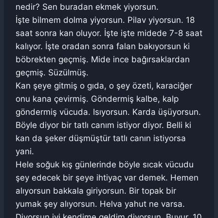
nedir? Sen buradan ekmek yiyorsun.
İşte bilmem dolma yiyorsun. Pilav yiyorsun. 18
saat sonra kan oluyor. İşte işte midede 7-8 saat
kalıyor. İşte oradan sonra falan bakıyorsun ki
böbrekten geçmiş. Mide ince bağırsaklardan
geçmiş. Süzülmüş.
Kan şeye gitmiş o gıda, o şey özeti, karaciğer
onu kana çevirmiş. Göndermiş kalbe, kalp
göndermiş vücuda. Isıyorsun. Karda üşüyorsun.
Böyle diyor bir tatlı canım istiyor diyor. Belli ki
kan da şeker düşmüştür tatlı canın istiyorsa
yani.
Hele soğuk kış günlerinde böyle sıcak vücudu
şey edecek bir şeye ihtiyaç var demek. Hemen
alıyorsun bakkala giriyorsun. Bir topak bir
yumak şey alıyorsun. Helva yahut ne varsa.
Diyorsun iyi kendime geldim diyorsun. Buyur. 10