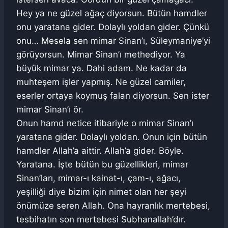
Hey ya ne güzel ağaç diyorsun. Bütün hamdler
onu yaratana gider. Dolaylı yoldan gider. Çünkü
onu… Mesela sen mimar Sinan’ı, Süleymaniye’yi
görüyorsun. Mimar Sinan’ı methediyor. Ya
büyük mimar ya. Dahi adam. Ne kadar da
muhteşem işler yapmış. Ne güzel camiler,
eserler ortaya koymuş falan diyorsun. Sen ister
mimar Sinan’ı ör.
Onun hamd netice itibariyle o mimar Sinan’ı
yaratana gider. Dolaylı yoldan. Onun için bütün
hamdler Allah’a aittir. Allah’a gider. Böyle.
Yaratana. İşte bütün bu güzellikleri, mimar
Sinan’ları, mimar-ı kainat-ı, çam-ı, ağacı,
yeşilliği diye bizim için nimet olan her şeyi
önümüze seren Allah. Ona hayranlık mertebesi,
tesbihatın son mertebesi Subhanallah’dır.