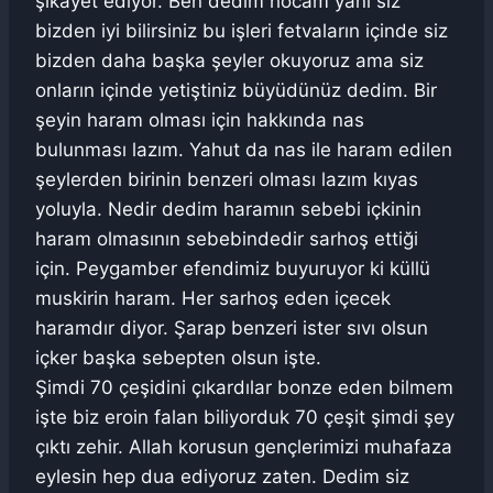
şikayet ediyor. Ben dedim hocam yani siz
bizden iyi bilirsiniz bu işleri fetvaların içinde siz
bizden daha başka şeyler okuyoruz ama siz
onların içinde yetiştiniz büyüdünüz dedim. Bir
şeyin haram olması için hakkında nas
bulunması lazım. Yahut da nas ile haram edilen
şeylerden birinin benzeri olması lazım kıyas
yoluyla. Nedir dedim haramın sebebi içkinin
haram olmasının sebebindedir sarhoş ettiği
için. Peygamber efendimiz buyuruyor ki küllü
muskirin haram. Her sarhoş eden içecek
haramdır diyor. Şarap benzeri ister sıvı olsun
içker başka sebepten olsun işte.
Şimdi 70 çeşidini çıkardılar bonze eden bilmem
işte biz eroin falan biliyorduk 70 çeşit şimdi şey
çıktı zehir. Allah korusun gençlerimizi muhafaza
eylesin hep dua ediyoruz zaten. Dedim siz