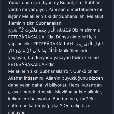
Yunus onun için diyor, ey Bülbül, ismi Subhan,
verdin mi var diyor. Yani sen o mertebelere mi
iliştin? Meleklerin zikridir Subhanallah. Melakut
âleminin zikri Subhanallah.
فَسُبْحَانَ الَّذِي بِيَدِهِ مَلَكُوتُ كُلِّ شَيْءٍ Bizim zikrimiz
FETEBÂRAKALLAH’dır. Dünya nimetleri için
yapılan zikir FETEBÂRAKALLAH. تَبَارَكَ الَّذِي بِيَدِهِ
الْمُلْكُ وَهُ عَلَى كُلِّ شَيْءٍ قَدْدٍ Mülk âleminde
yaşayan, bu dünyada yaşayan bizim zikrimiz
FETEBÂRAKALLAH’dır.
Meleklerin zikri Subhanallah’dır. Çünkü onlar
Allah’ın ihtişamını, Allah’ın büyüklüğünü bizden
daha yakın daha iyi biliyorlar. Hepsi Kuran’dan
çıkıyor merak etmeyin. Mevlânalar işte alimler,
kelimelere bakıyorlar. Bundan ne çıkar? Bu
sütten ne kadar yağ çıkar? Onu alıp bize
sunuyor.