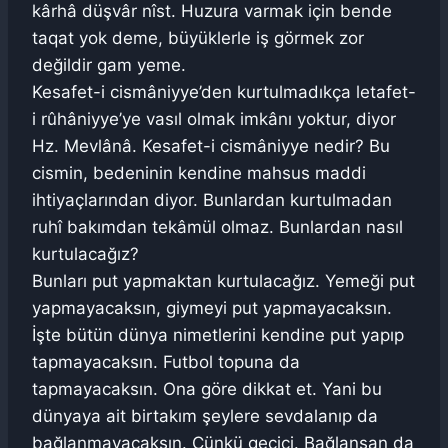
kârhâ düşvâr nîst. Huzura varmak için bende
taqat yok deme, büyüklerle iş görmek zor
değildir gam yeme.
Kesafet-i cismâniyye’den kurtulmadıkça letafet-
i rûhâniyye’ye vasıl olmak imkânı yoktur, diyor
Hz. Mevlânâ. Kesafet-i cismâniyye nedir? Bu
cismin, bedeninin kendine mahsus maddi
ihtiyaçlarından diyor. Bunlardan kurtulmadan
ruhî bakımdan tekâmül olmaz. Bunlardan nasıl
kurtulacağız?
Bunları put yapmaktan kurtulacağız. Yemeği put
yapmayacaksın, giymeyi put yapmayacaksın.
İşte bütün dünya nimetlerini kendine put yapıp
tapmayacaksın. Futbol topuna da
tapmayacaksın. Ona göre dikkat et. Yani bu
dünyaya ait birtakım şeylere sevdalanıp da
bağlanmayacaksın. Çünkü geçici. Bağlansan da