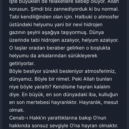
İşte büyükleri de felaketlere sebep oluyor. Allah
korusun. Şimdi biz zannediyorduk ki bu normal.
Tabi kendiliğinden olan için. Halbuki o atmosfer
üstündeki helyumu yani bir nevi hidrojen
gazının şeyini aşağıya taşıyormuş. Dünya
üzerinde tabi hidrojen azalıyor, helyum azalıyor.
O taşlar oradan beraber gelirken o boşlukta
helyumu da arkalarından sürükleyerek
getiriyorlar.
Böyle besliyor sürekli besleniyor atmosferimiz,
dünyamız. Böyle bir nimet. Peki Allah bunları
niye böyle yarattı? Kendisine hayran kalalım
diye. En büyük, en son dünyadaki iba, kulluğun
en son mertebesi hayranlıktır. Hayranlık, mesut
olmak.
Cenab-ı Hakk’ın yarattıklarına bakıp O’nun
hakkında sonsuz sevgiyle O’na hayran olmaktır.