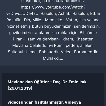
ulaşmak için Linki kullanabilirsiniz
https://www.youtube.com/watch?
v=DnvqJUDe4zU. Rasulün, Ashabı Rasulün, Etbaı
Rasulün, Din, Millet, Memleket, Vatan, İlim yoluna
hizmet etmiş bütün büyüklerimizin, şehitlerimizin,
gazilerimizin, atalarımızın ruhları için. Bil cümle
Piran-ı İzam ve dervişan-ı kiram, Khasaten
Mevlana Celaleddin-i Rumi, pederi, aileleri,
Sultanul Ulema, Bahauddin Veled, Burhaneddin
Muhakkı,…
Mevlana’dan Öğütler – Doç. Dr. Emin Işık
[29.01.2019]
videosundan fısıltılanmıştır. Videoya