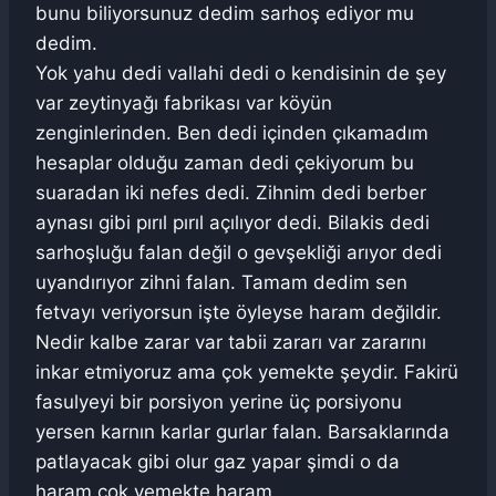
bunu biliyorsunuz dedim sarhoş ediyor mu
dedim.
Yok yahu dedi vallahi dedi o kendisinin de şey
var zeytinyağı fabrikası var köyün
zenginlerinden. Ben dedi içinden çıkamadım
hesaplar olduğu zaman dedi çekiyorum bu
suaradan iki nefes dedi. Zihnim dedi berber
aynası gibi pırıl pırıl açılıyor dedi. Bilakis dedi
sarhoşluğu falan değil o gevşekliği arıyor dedi
uyandırıyor zihni falan. Tamam dedim sen
fetvayı veriyorsun işte öyleyse haram değildir.
Nedir kalbe zarar var tabii zararı var zararını
inkar etmiyoruz ama çok yemekte şeydir. Fakirü
fasulyeyi bir porsiyon yerine üç porsiyonu
yersen karnın karlar gurlar falan. Barsaklarında
patlayacak gibi olur gaz yapar şimdi o da
haram çok yemekte haram.