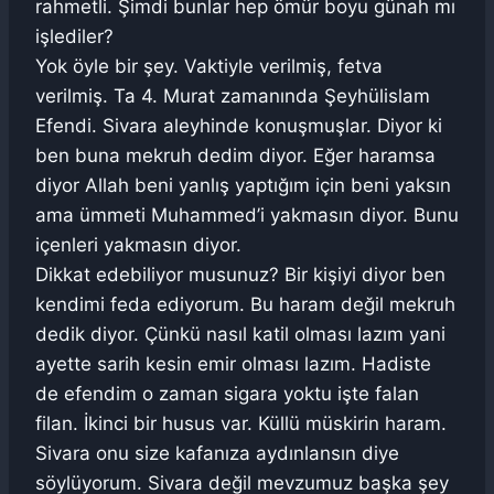
rahmetli. Şimdi bunlar hep ömür boyu günah mı
işlediler?
Yok öyle bir şey. Vaktiyle verilmiş, fetva
verilmiş. Ta 4. Murat zamanında Şeyhülislam
Efendi. Sivara aleyhinde konuşmuşlar. Diyor ki
ben buna mekruh dedim diyor. Eğer haramsa
diyor Allah beni yanlış yaptığım için beni yaksın
ama ümmeti Muhammed’i yakmasın diyor. Bunu
içenleri yakmasın diyor.
Dikkat edebiliyor musunuz? Bir kişiyi diyor ben
kendimi feda ediyorum. Bu haram değil mekruh
dedik diyor. Çünkü nasıl katil olması lazım yani
ayette sarih kesin emir olması lazım. Hadiste
de efendim o zaman sigara yoktu işte falan
filan. İkinci bir husus var. Küllü müskirin haram.
Sivara onu size kafanıza aydınlansın diye
söylüyorum. Sivara değil mevzumuz başka şey