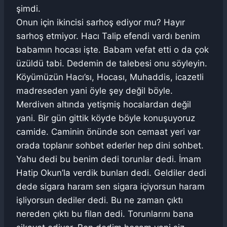
şimdi.
Onun için ikincisi sarhoş ediyor mu? Hayır
sarhoş etmiyor. Hacı Talip efendi vardı benim
babamın hocası işte. Babam vefat etti o da çok
üzüldü tabi. Dedemin de talebesi onu söyleyin.
Köyümüzün Hacı’sı, Hocası, Muhaddis, icazetli
madreseden yani öyle şey değil böyle.
Merdiven altında yetişmiş hocalardan değil
yani. Bir gün gittik köyde böyle konuşuyoruz
camide. Caminin önünde son cemaat yeri var
orada toplanır sohbet ederler hep dini sohbet.
Yahu dedi bu benim dedi torunlar dedi. İmam
Hatip Okun’la verdik bunları dedi. Geldiler dedi
dede sigara haram sen sigara içiyorsun haram
işliyorsun dediler dedi. Bu ne zaman çıktı
nereden çıktı bu filan dedi. Torunlarını bana