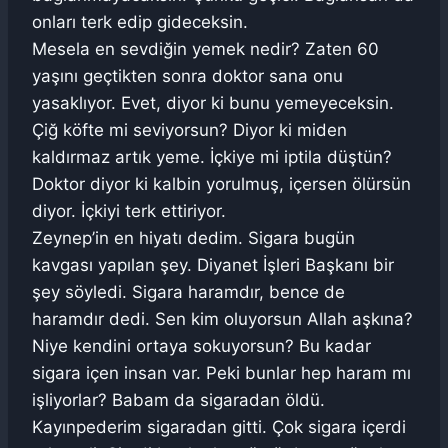
onları terk edip gideceksin.
Mesela en sevdiğin yemek nedir? Zaten 60
yaşını geçtikten sonra doktor sana onu
yasaklıyor. Evet, diyor ki bunu yemeyeceksin.
Çiğ köfte mi seviyorsun? Diyor ki miden
kaldırmaz artık yeme. İçkiye mi iptila düştün?
Doktor diyor ki kalbin yorulmuş, içersen ölürsün
diyor. İçkiyi terk ettiriyor.
Zeynep’in en hiyatı dedim. Sigara bugün
kavgası yapılan şey. Diyanet İşleri Başkanı bir
şey söyledi. Sigara haramdır, bence de
haramdır dedi. Sen kim oluyorsun Allah aşkına?
Niye kendini ortaya sokuyorsun? Bu kadar
sigara içen insan var. Peki bunlar hep haram mı
işliyorlar? Babam da sigaradan öldü.
Kayınpederim sigaradan gitti. Çok sigara içerdi