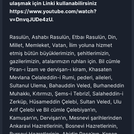
ulaşmak için Linki kullanabilirsiniz
https://www.youtube.com/watch?
v=DnvqJUDe4zU.
Rasulün, Ashabı Rasulün, Etbaı Rasulün, Din,
Millet, Memleket, Vatan, İlim yoluna hizmet
etmiş bütün büyüklerimizin, şehitlerimizin,
gazilerimizin, atalarımızın ruhları için. Bil cümle
Piran-ı İzam ve dervişan-ı kiram, Khasaten
Mevlana Celaleddin-i Rumi, pederi, aileleri,
Sultanul Ulema, Bahauddin Veled, Burhaneddin
Muhakkı, Kıtırmızı, Şems-i Tebrizî, Salaheddin-i
Zerküp, Hüsameddin Çelebi, Sultan Veled, Ulu
Arif Çelebi ve Bil cümle Çelebiyan’ın,
Kamuşan’ın, Dervişan’ın, Mesnevi şarihlerinden
Ankaravi Hazretlerinin, Bosnevi Hazretlerinin,