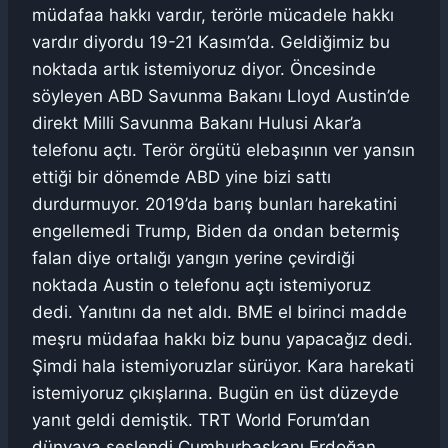
müdafaa hakkı vardır, terörle mücadele hakkı
vardır diyordu 19-21 Kasım’da. Geldiğimiz bu
noktada artık istemiyoruz diyor. Öncesinde
söyleyen ABD Savunma Bakanı Lloyd Austin’de
direkt Milli Savunma Bakanı Hulusi Akar’a
telefonu açtı. Terör örgütü elebaşının ver yansın
ettiği bir dönemde ABD yine bizi sattı
durdurmuyor. 2019’da barış bunları harekatini
engellemedi Trump, Biden da ondan betermiş
falan diye ortalığı yangın yerine çevirdiği
noktada Austin o telefonu açtı istemiyoruz
dedi. Yanıtını da net aldı. BME el birinci madde
meşru müdafaa hakkı biz bunu yapacağız dedi.
Şimdi hala istemiyoruzlar sürüyor. Kara harekati
istemiyoruz çıkışlarına. Bugün en üst düzeyde
yanıt geldi demiştik. TRT World Forum’dan
dünyaya seslendi Cumhurbaşkanı Erdoğan.