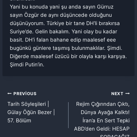
Yani bu konuda yani şu anda sayın Gürruz
sayın Özgür de aynı düşüncede olduğunu
düşünüyorum. Türkiye bir tane DH’li bırakırsa
Suriye’de. Gelin bakalım. Yani olay bu kadar
basit. DH’i falan bahane edip maalesef eee
bugünkü günlere taşımış bulunmaklılar. Şimdi.
Diğerde maalesef üzücü bir olayla karşı karşıya.
Şimdi Putin’in.
Yazı
PREVIOUS
NEXT
Tarih Söyleşileri |
Rejim Çığırından Çıktı,
gezinmesi
Gülay Öğün Bezer |
Dünya Ayağa Kalktı!
57. Bölüm
İran’a En Sert Tepki
ABD’den Geldi: HESAP