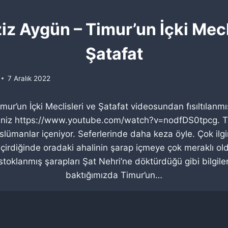
z Aygün – Timur’un İçki Mecl
Şatafat
7 Aralık 2022
ur’un İçki Meclisleri ve Şatafat videosundan fısıltılanm
irsiniz https://www.youtube.com/watch?v=nodfDS0tpcg. T
üslümanlar içeniyor. Seferlerinde daha keza öyle. Çok ilgi
geçirdiğinde oradaki ahalinin şarap içmeye çok meraklı o
toklanmış şarapları Şat Nehri’ne döktürdüğü gibi bilgile
baktığımızda Timur’un…