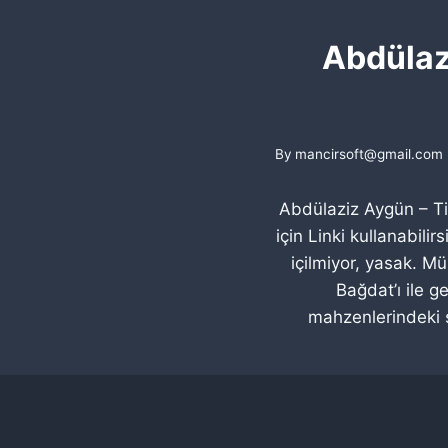
Abdülazi
By
mancirsoft@gmail.com
Abdülaziz Aygün – Tim
için Linki kullanabil
içilmiyor, yasak. M
Bağdat’ı ile 
mahzenlerindeki s