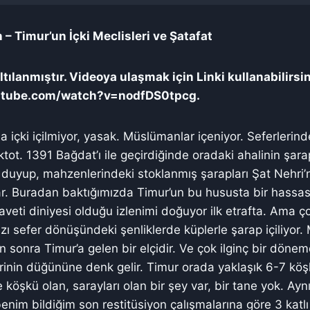
– Timur’un İçki Meclisleri ve Şatafat
tılanmıştır. Videoya ulaşmak için Linki kullanabilirsi
utube.com/watch?v=nodfDS0tpcg.
a içki içilmiyor, yasak. Müslümanlar içeniyor. Seferlerin
ektot. 1391 Bağdat’ı ile geçirdiğinde oradaki ahalinin şar
 duyup, mahzenlerindeki stoklanmış şarapları Şat Nehri
 var. Buradan baktığımızda Timur’un bu hususta bir hassa
aveti diniyesi olduğu izlenimi doğuyor ilk etrafta. Ama ç
ı sefer dönüşündeki şenliklerde küplerle şarap içiliyor.
 sonra Timur’a gelen bir elçidir. Ve çok ilginç bir dönem
rinin düğününe denk gelir. Timur orada yaklaşık 6-7 kö
e köşkü olan, sarayları olan bir şey var, bir tane yok. A
benim bildiğim son restitüsiyon çalışmalarına göre 3 katl