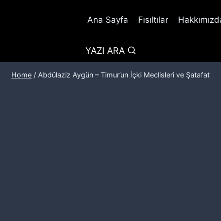
Ana Sayfa
Fısıltılar
Hakkımızda
YAZI ARA
Home
/
Abdülaziz Aygün – Timur’un İçki Meclisleri ve Şatafat