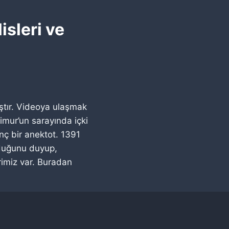
isleri ve
ıştır. Videoya ulaşmak
imur’un sarayında içki
nç bir anektot. 1391
lduğunu duyup,
rimiz var. Buradan