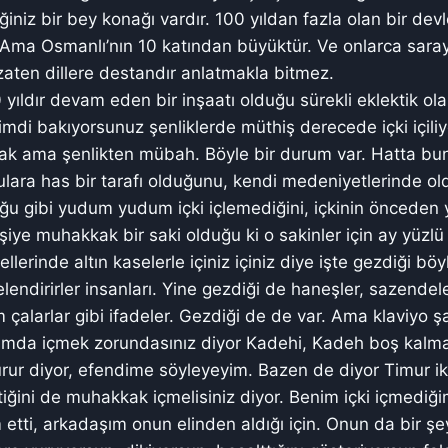
iniz bir bey konağı vardır. 100 yıldan fazla olan bir devl
ir. Ama Osmanlı’nın 10 katından büyüktür. Ve onlarca sara
zaten dillere destandır anlatmakla bitmez.
 yıldır devam eden bir inşaatı olduğu sürekli eklektik o
 Şimdi bakıyorsunuz şenliklerde müthiş derecede içki içil
k ama şenlikten mübah. Böyle bir durum var. Hatta bun
ulara has bir tarafı olduğunu, kendi medeniyetlerinde ol
uğu gibi yudum yudum içki içlemediğini, içkinin öncede
i kişiye muhakkak bir saki olduğu ki o sakinler için ay yüzl
ellerinde altın kaselerle içiniz içiniz diye işte gezdiği bö
lendirirler insanları. Yine gezdiği de haneşler, sazendele
 çalarlar gibi ifadeler. Gezdiği de de var. Ama klaviyo ş
dumda içmek zorundasınız diyor Kadehi, Kadeh boş kalma
rur diyor, efendime söyleyeyim. Bazen de diyor Timur i
iğini de muhakkak içmelisiniz diyor. Benim içki içmediğimi
etti, arkadaşım onun elinden aldığı için. Onun da bir şe