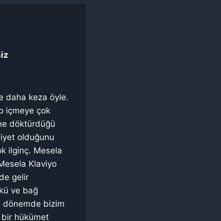
niz
de daha keza öyle.
ap içmeye çok
’ne döktürdüğü
siyet olduğunu
ok ilginç. Mesela
 Mesela Klaviyo
de gelir
şkü ve bağ
ynı dönemde bizim
ı bir hükümet