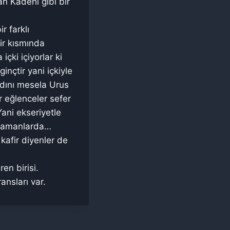
an Kadehi gibi bir
 farklı
bir kısmında
çki içiyorlar ki
inçtir yani içkiyle
adını mesela Urus
r eğlenceler sefer
ani ekseriyetle
ü zamanlarda…
kafir diyenler de
en birisi.
nsları var.