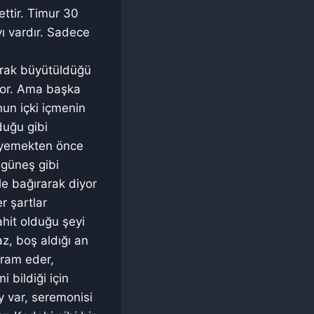
ettir. Timur 30
yı vardır. Sadece
larak büyütüldüğü
iyor. Ama başka
un içki içmenin
duğu gibi
n yemekten önce
ü güneş gibi
yle bağırarak diyor
r şartlar
ahit olduğu şeyi
z, boş aldığı an
kram eder,
 bildiği için
y var, seremonisi