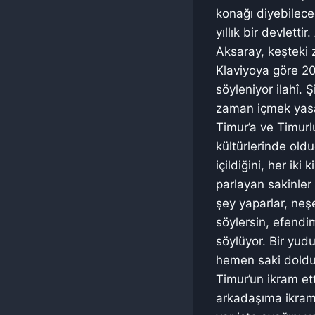
konağı diyebileceğ
yıllık bir devlett
Aksaray, keşteki 
Klaviyoya göre 20
söyleniyor ilahî.
zaman içmek yasa
Timur’a ve Timurl
kültürlerinde old
içildiğini, her ik
parlayan sakinler 
şey yaparlar, neşe
söylersin, efendim
söylüyor. Bir yu
hemen saki doldu
Timur’un ikram ett
arkadaşıma ikram 