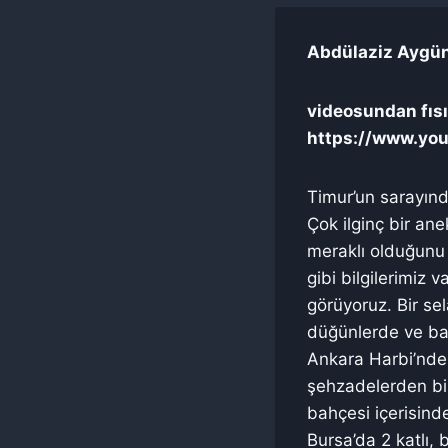
Abdülaziz Aygün 
videosundan fısıl
https://www.yo
Timur’un sarayınd
Çok ilginç bir an
meraklı olduğunu
gibi bilgilerimiz
görüyoruz. Bir sel
düğünlerde ve baz
Ankara Harbi’nden
şehzadelerden bi
bahçesi içerisind
Bursa’da 2 katlı, 