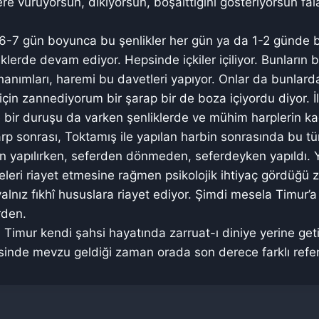
ere vuruyorsun, dikiyorsun, boşalttığını gösteriyorsun fal
-7 gün boyunca bu şenlikler her gün ya da 1-2 günde bir
klerde devam ediyor. Hepsinde içkiler içiliyor. Bunların 
nımları, haremi bu davetleri yapıyor. Onlar da bunlarda i
çin zannediyorum bir şarap bir de boza içiyordu diyor. İlg
yle bir duruşu da varken şenliklerde ve mühim harplerin k
arp sonrası, Toktamış ile yapılan harbin sonrasında bu tü
 yapılırken, seferden dönmeden, seferdeyken yapıldı. Y
ideleri riayet etmesine rağmen psikolojik ihtiyaç gördüğ
alnız fıkhî hususlara riayet ediyor. Şimdi mesela Timur’a 
rden.
Timur kendi şahsi hayatında zarruat-ı diniye yerine getir
inde mevzu geldiği zaman orada son derece farklı refera