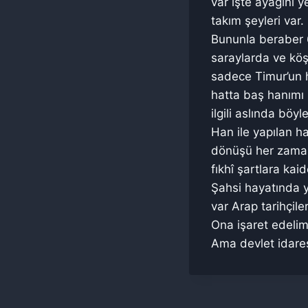
var işte ayağını y
takım şeyleri var.
Bununla beraber 6
saraylarda ve köş
sadece Timur’un ha
hatta baş hanımı i
ilgili aslında bö
Han ile yapılan h
dönüşü her zaman
fıkhî şartlara ka
Şahsi hayatında y
var Arap tarihçile
Ona işaret edelim 
Ama devlet idares