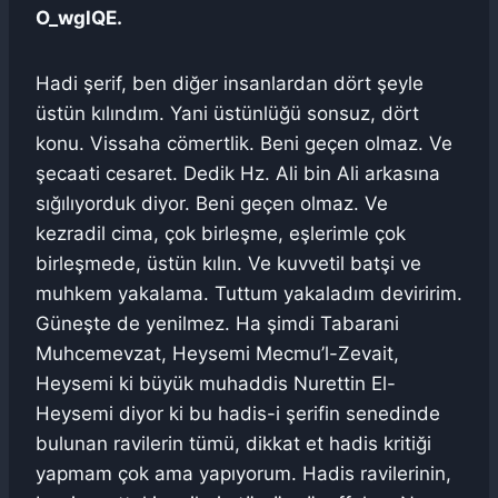
O_wglQE.
Hadi şerif, ben diğer insanlardan dört şeyle
üstün kılındım. Yani üstünlüğü sonsuz, dört
konu. Vissaha cömertlik. Beni geçen olmaz. Ve
şecaati cesaret. Dedik Hz. Ali bin Ali arkasına
sığılıyorduk diyor. Beni geçen olmaz. Ve
kezradil cima, çok birleşme, eşlerimle çok
birleşmede, üstün kılın. Ve kuvvetil batşi ve
muhkem yakalama. Tuttum yakaladım deviririm.
Güneşte de yenilmez. Ha şimdi Tabarani
Muhcemevzat, Heysemi Mecmu’l-Zevait,
Heysemi ki büyük muhaddis Nurettin El-
Heysemi diyor ki bu hadis-i şerifin senedinde
bulunan ravilerin tümü, dikkat et hadis kritiği
yapmam çok ama yapıyorum. Hadis ravilerinin,