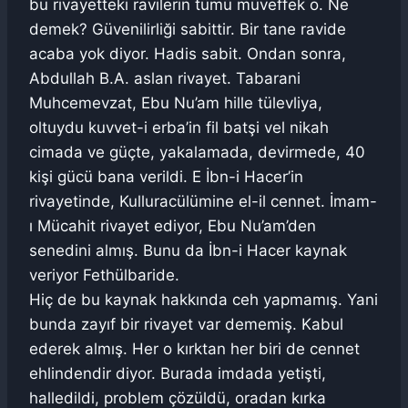
bu rivayetteki ravilerin tümü müveffek o. Ne
demek? Güvenilirliği sabittir. Bir tane ravide
acaba yok diyor. Hadis sabit. Ondan sonra,
Abdullah B.A. aslan rivayet. Tabarani
Muhcemevzat, Ebu Nu’am hille tülevliya,
oltuydu kuvvet-i erba’in fil batşi vel nikah
cimada ve güçte, yakalamada, devirmede, 40
kişi gücü bana verildi. E İbn-i Hacer’in
rivayetinde, Kulluracülümine el-il cennet. İmam-
ı Mücahit rivayet ediyor, Ebu Nu’am’den
senedini almış. Bunu da İbn-i Hacer kaynak
veriyor Fethülbaride.
Hiç de bu kaynak hakkında ceh yapmamış. Yani
bunda zayıf bir rivayet var dememiş. Kabul
ederek almış. Her o kırktan her biri de cennet
ehlindendir diyor. Burada imdada yetişti,
halledildi, problem çözüldü, oradan kırka