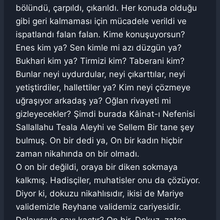
bölündü, çarpıldı, çıkarıldı. Her konuda olduğu
gibi geri kalmaması için mücadele verildi ve
ispatlandı falan falan. Kime konuşuyorsun?
Enes kim ya? Sen kimle mi azı düzgün ya?
Bukhari kim ya? Tirmizi kim? Taberani kim?
Bunlar neyi uydurdular, neyi çıkarttılar, neyi
yetiştirdiler, hallettiler ya? Kim neyi çözmeye
uğraşıyor arkadaş ya? Oğlan rivayeti mi
gizleyecekler? Şimdi burada Kâinat-ı Nefenisi
Sallallahu Teala Aleyhi ve Sellem Bir tane şey
bulmuş. On bir dedi ya, On bir kadın hiçbir
zaman nikahında on bir olmadı.
O on bir değildi, oraya bir diken sokmaya
kalkmış. Hadisçiler, muhatisler onu da çözüyor.
Diyor ki, dokuzu nikahlısıdır, ikisi de Mariye
validemizle Reyhane validemiz cariyesidir.
Dolayısıyla sayı kaçtır? On bir. Dokuz, zaten