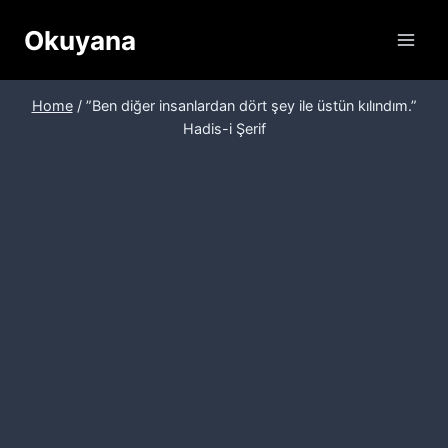
Skip
Okuyana
to
content
Home
/
”Ben diğer insanlardan dört şey ile üstün kılındım.”
Hadis-i Şerif