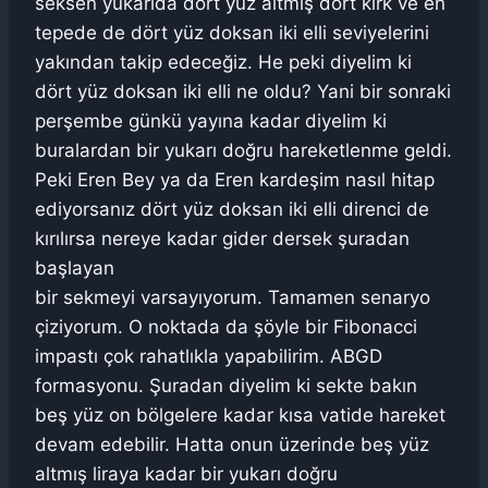
seksen yukarıda dört yüz altmış dört kırk ve en
tepede de dört yüz doksan iki elli seviyelerini
yakından takip edeceğiz. He peki diyelim ki
dört yüz doksan iki elli ne oldu? Yani bir sonraki
perşembe günkü yayına kadar diyelim ki
buralardan bir yukarı doğru hareketlenme geldi.
Peki Eren Bey ya da Eren kardeşim nasıl hitap
ediyorsanız dört yüz doksan iki elli direnci de
kırılırsa nereye kadar gider dersek şuradan
başlayan
bir sekmeyi varsayıyorum. Tamamen senaryo
çiziyorum. O noktada da şöyle bir Fibonacci
impastı çok rahatlıkla yapabilirim. ABGD
formasyonu. Şuradan diyelim ki sekte bakın
beş yüz on bölgelere kadar kısa vatide hareket
devam edebilir. Hatta onun üzerinde beş yüz
altmış liraya kadar bir yukarı doğru