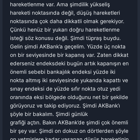
hareketlenme var. Ama şimdilik yükseliş
hareketi noktasında değil, düşüş hareketleri
noktasında çok daha dikkatli olmak gerekiyor.
Çünkü henüz bir yukarı doğru hareketlenme
isteği söz konusu değil. Şimdi tüpraş buydu.
Gelin şimdi AKBank’a geçelim. Yüzde üç nokta
on bir seviyesinde bir kapanış var. Zaten dikkat
ederseniz endeksdeki bugün artık kapanışın en
önemli sebebi bankajılık endeksi yüzde iki
nokta altmış iki seviyesinde yukarıda kapattı ve
sınay endeksi de yüzde sıfır nokta otuz yedi
oranında eksi bölgede olduğunu net bir şekilde
görüyoruz ve takip ediyoruz. Şimdi AKBank’ı
şöyle bir bakalım. Şimdi günlük
grafiği açtın. Bakın AKBank’de şimdi çok önemli
bir şey var. Şimdi on dokuz on dörtlerden şöyle
on yetmişlere kadar yaşanan düşüş hareketinin