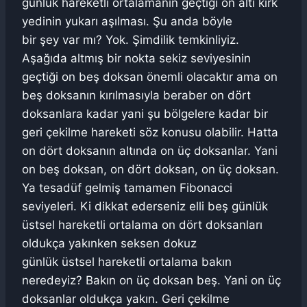
günlük hareketli ortalamanın geçtiği on altı kırk
yedinin yukarı aşılması. Şu anda böyle
bir şey var mı? Yok. Şimdilik temkinliyiz.
Aşağıda altmış bir nokta sekiz seviyesinin
geçtiği on beş doksan önemli olacaktır ama on
beş doksanın kırılmasıyla beraber on dört
doksanlara kadar yani şu bölgelere kadar bir
geri çekilme hareketi söz konusu olabilir. Hatta
on dört doksanın altında on üç doksanlar. Yani
on beş doksan, on dört doksan, on üç doksan.
Ya tesadüf gelmiş tamamen Fibonacci
seviyeleri. Ki dikkat ederseniz elli beş günlük
üstsel hareketli ortalama on dört doksanları
oldukça yakınken seksen dokuz
günlük üstsel hareketli ortalama bakın
neredeyiz? Bakın on üç doksan beş. Yani on üç
doksanlar oldukça yakın. Geri çekilme