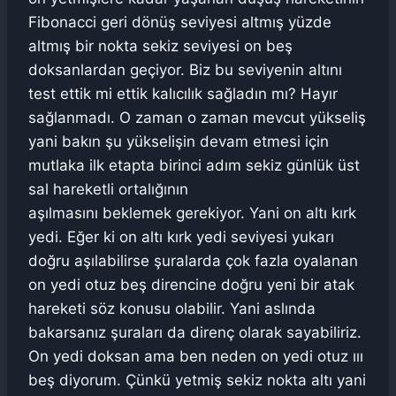
Fibonacci geri dönüş seviyesi altmış yüzde
altmış bir nokta sekiz seviyesi on beş
doksanlardan geçiyor. Biz bu seviyenin altını
test ettik mi ettik kalıcılık sağladın mı? Hayır
sağlanmadı. O zaman o zaman mevcut yükseliş
yani bakın şu yükselişin devam etmesi için
mutlaka ilk etapta birinci adım sekiz günlük üst
sal hareketli ortalığının
aşılmasını beklemek gerekiyor. Yani on altı kırk
yedi. Eğer ki on altı kırk yedi seviyesi yukarı
doğru aşılabilirse şuralarda çok fazla oyalanan
on yedi otuz beş direncine doğru yeni bir atak
hareketi söz konusu olabilir. Yani aslında
bakarsanız şuraları da direnç olarak sayabiliriz.
On yedi doksan ama ben neden on yedi otuz ııı
beş diyorum. Çünkü yetmiş sekiz nokta altı yani