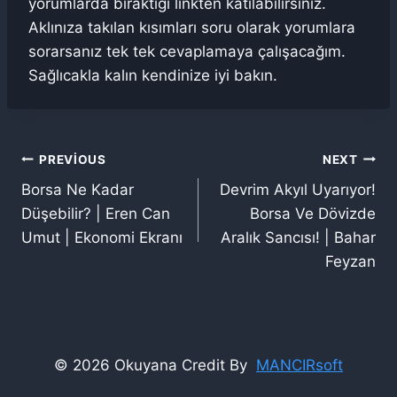
yorumlarda bıraktığı linkten katılabilirsiniz.
Aklınıza takılan kısımları soru olarak yorumlara
sorarsanız tek tek cevaplamaya çalışacağım.
Sağlıcakla kalın kendinize iyi bakın.
Yazı
PREVIOUS
NEXT
Borsa Ne Kadar
Devrim Akyıl Uyarıyor!
gezinmesi
Düşebilir? | Eren Can
Borsa Ve Dövizde
Umut | Ekonomi Ekranı
Aralık Sancısı! | Bahar
Feyzan
© 2026 Okuyana Credit By
MANCIRsoft