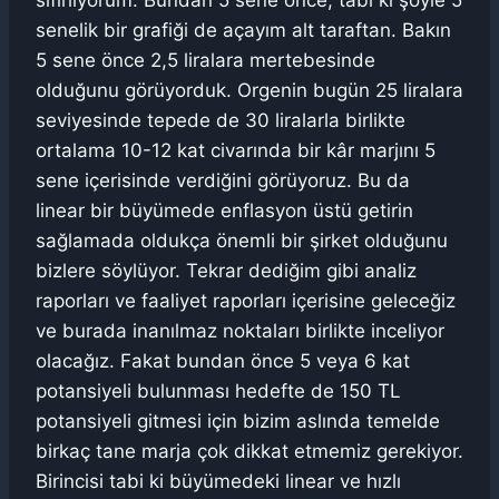
sıfırlıyorum. Bundan 5 sene önce, tabi ki şöyle 5
senelik bir grafiği de açayım alt taraftan. Bakın
5 sene önce 2,5 liralara mertebesinde
olduğunu görüyorduk. Orgenin bugün 25 liralara
seviyesinde tepede de 30 liralarla birlikte
ortalama 10-12 kat civarında bir kâr marjını 5
sene içerisinde verdiğini görüyoruz. Bu da
linear bir büyümede enflasyon üstü getirin
sağlamada oldukça önemli bir şirket olduğunu
bizlere söylüyor. Tekrar dediğim gibi analiz
raporları ve faaliyet raporları içerisine geleceğiz
ve burada inanılmaz noktaları birlikte inceliyor
olacağız. Fakat bundan önce 5 veya 6 kat
potansiyeli bulunması hedefte de 150 TL
potansiyeli gitmesi için bizim aslında temelde
birkaç tane marja çok dikkat etmemiz gerekiyor.
Birincisi tabi ki büyümedeki linear ve hızlı