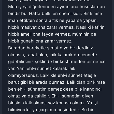
Mürciyeyi diğerlerinden ayıran ana hususlardan
biridir bu. Hatta belki en önemlisidir. Bir kimse
iman ettikten sonra artık ne yaparsa yapsın,
hiçbir masiyet ona zarar vermez. Nasıl ki kafirin
hiçbir ameli ona fayda vermez, müminin de
hiçbir günahı ona zarar vermez.
Buradan hareketle şeriat diye bir derdiniz
olmasın, rahat olun, laik kalarak da cennete
gidebilirsiniz şeklinde bir kestirmeden bir netice
var. Yani ehl-i sünnet kalarak laik
olamıyorsunuz. Laiklikle ehl-i sünnet ateşle
barut gibi bir arada durmaz. Laik olan bir kimse
ben ehl-i sünnetim demez dese bile inandırıcı
olmaz ya da cahildir. Ehl-i sünnetim diyen
birisinin laik olması söz konusu olmaz. Ya işi
bilmiyordur ya çarpıtma peşindedir. Bu bir