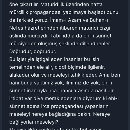
öne çıkartılır. Maturidilik üzerinden hatta
mürciilik propagandası yapılmaya başladı bunu
da fark ediyoruz. İmam-ı Azam ve Buhan-ı
Nefes hazretlerinden itibaren maturidi çizgi
aslında mürciydi. Tabii iddia da ehl-i sünnet
mürciyeden oluşmuş şeklinde dillendirenler.
Doğrudur, doğrudur.
Bu işleriyle iştigal eden insanlar bu işin
temelinden ele alır, ciddi biçimde ilgilenir,
alakadar olur ve meseleyi tahkik eder. Ama ben
hani buna vaktimiz yok, ilmimiz de yok, ehl-i
sünnet inancıyla irca inancı arasında nasıl bir
irtibat var diye merak edenlere diyorum ki ehl-i
sünnet adına irca propagandası yapanların
meseleyi nereye bağladığına bakın. Nereye
bağlıyorlar meseleyi?
Mürciyelikte şöyle bir temel kabul vardır.