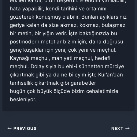
etkileri vardır, o bir beşerdir. Efendim yanılabilir,
hata yapabilir, kendi tarihini ve ortamını
gözeterek konuşmuş olabilir. Bunları ayıklarsınız
geriye kalan da size akmaz, kokmaz, bulaşmaz
bir metin, bir yığın verir. İşte baktığınızda bu
postmodern metotlar bizim için, daha doğrusu
genç kuşaklar için yeni, çok yeni ve meçhul.
Kaynağı meçhul, mahiyeti meçhul, hedefi
meçhul. Dolayısıyla bu ehl-i sünnetten mürciye
çıkartmak gibi ya da ne bileyim işte Kur’an’dan
tarihsellik çıkartmak gibi garabetler
bugün çok büyük ölçüde bizim cehaletimizle
besleniyor.
Yazı
PREVIOUS
NEXT