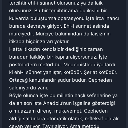
tercihtir ehl-i sünnet olursunuz ya da laik
olursunuz. Bu bir tercihtir ama bu ikisini bir
kulvarda buluşturma operasyonu işte irca inancı
burada devreye giriyor. Ehl-i sünnet aslında
mürciyedir. Mürciye bakımından da laisizmin
itikada hiçbir zararı yoktur.
Hatta itikadın kendisidir dediğiniz zaman
buradan laikliğe bir kapı aralıyorsunuz. İşte
postmodern metod bu. Modernistler diyorlardı
ki ehl-i sünnet yanlıştır, kötüdür. Şeriat kötüdür.
Ortaçağ kanunlarıdır şudur budur. Cepheden
saldırıyordu yani.
Böyle olunca işte bu milletin haçlı seferlerine ya
da en son işte Anadolu’nun işgaline gösterdiği
o muazzam direnç, mukavemet. Cepheden
aldığı saldırılara otomatik olarak, refleksif olarak
cevap veriyor. Tavır alıyor. Ama metodu