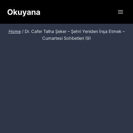
Skip
Okuyana
to
content
Home
/
Dr. Cafer Talha Şeker – Şehri Yeniden İnşa Etmek –
Cumartesi Sohbetleri (9)