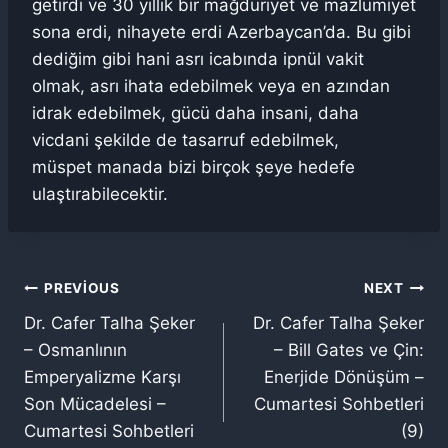
getirdi ve 30 yıllık bir mağduriyet ve mazlumiyet
sona erdi, nihayete erdi Azerbaycan’da. Bu gibi
dediğim gibi hani asrı icabında ipnül vakit
olmak, asrı ihata edebilmek veya en azından
idrak edebilmek, gücü daha insani, daha
vicdani şekilde de tasarruf edebilmek,
müspet manada bizi birçok şeye hedefe
ulaştırabilecektir.
Yazı
PREVIOUS
NEXT
Dr. Cafer Talha Şeker
Dr. Cafer Talha Şeker
gezinmesi
– Osmanlının
– Bill Gates ve Çin:
Emperyalizme Karşı
Enerjide Dönüşüm –
Son Mücadelesi –
Cumartesi Sohbetleri
Cumartesi Sohbetleri
(9)