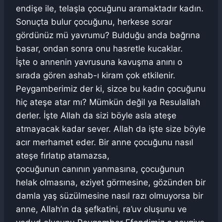
endişe ile, telaşla çocuğunu aramaktadır kadın.
Sonuçta bulur çocuğunu, herkese sorar
gördünüz mü yavrumu? Bulduğu anda bağrına
basar, ondan sonra onu hasretle kucaklar.
İşte o annenin yavrusuna kavuşma anını o
sırada gören ashab-ı kiram çok etkilenir.
Peygamberimiz der ki, sizce bu kadın çocuğunu
hiç ateşe atar mı? Mümkün değil ya Resulallah
derler. İşte Allah da sizi böyle asla ateşe
atmayacak kadar sever. Allah da işte size böyle
acır merhamet eder. Bir anne çocuğunu nasıl
ateşe fırlatıp atamazsa,
çocuğunun canının yanmasına, çocuğunun
helak olmasına, eziyet görmesine, gözünden bir
damla yaş süzülmesine nasıl razı olmuyorsa bir
anne, Allah’ın da şefkatini, ra’uv oluşunu ve