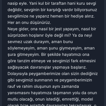
nasip eyle. Yani kul bir taraftan hani kuru sevgi
değildir, sevginin bir karşılığı vardır biliyorsunuz
sevgilimize ne yaparız hemen bir hediye alırız.
Her an onu düşünürüz.
Neye gider, ona nasıl bir jest yapayım, nasıl bir
sürprizden hoşlanır öyle değil mi? Ya da neyi
sevmez uzak durayım, aman bunu
söylemeyeyim, aman şunu giymeyeyim, aman
şura gitmeyeyim. Bir şekilde hayatımızı ona
göre tanzim etmeye ve sevgimizi fark etmesini
sağlayacak davranışlar yapmaya başlarız.
Dolayısıyla peygamberimize olan sizin dediğiniz
gibi sevgimizi sunmanın ve peygamberimizin
rauf ve rahim oluşunun aynı zamanda
yansımasını hayatımıza taşımanın yolu da onun
mutlu olacağı, onun istediği, emrettiği, model
olarak bize anlattığı davranışları tekrarlamak, o