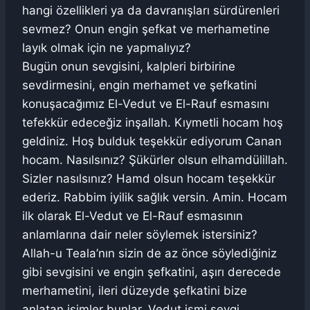
hangi özellikleri ya da davranışları sürdürenleri
sevmez? Onun engin şefkat ve merhametine
layık olmak için ne yapmalıyız?
Bugün onun sevgisini, kalpleri birbirine
sevdirmesini, engin merhamet ve şefkatini
konuşacağımız El-Vedut ve El-Rauf esmasını
tefekkür edeceğiz inşallah. Kıymetli hocam hoş
geldiniz. Hoş bulduk teşekkür ediyorum Canan
hocam. Nasılsınız? Şükürler olsun elhamdülillah.
Sizler nasılsınız? Hamd olsun hocam teşekkür
ederiz. Rabbim iyilik sağlık versin. Amin. Hocam
ilk olarak El-Vedut ve El-Rauf esmasının
anlamlarına dair neler söylemek istersiniz?
Allah-u Teala’nın sizin de az önce söylediğiniz
gibi sevgisini ve engin şefkatini, aşırı derecede
merhametini, ileri düzeyde şefkatini bize
anlatan isimler bunlar. Vedut ismi sevgi