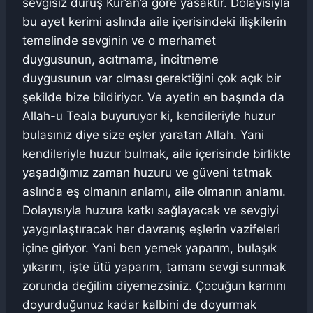
sevgisiz duruş Kur’an’a göre yasaktır. Dolayısıyla
bu ayet kerimi aslında aile içerisindeki ilişkilerin
temelinde sevginin ve o merhamet
duygusunun, acıtmama, incitmeme
duygusunun var olması gerektiğini çok açık bir
şekilde bize bildiriyor. Ve ayetin en başında da
Allah-u Teala buyuruyor ki, kendileriyle huzur
bulasınız diye size eşler yaratan Allah. Yani
kendileriyle huzur bulmak, aile içerisinde birlikte
yaşadığımız zaman huzuru ve güveni tatmak
aslında eş olmanın anlamı, aile olmanın anlamı.
Dolayısıyla huzura katkı sağlayacak ve sevgiyi
yaygınlaştıracak her davranış eşlerin vazifeleri
içine giriyor. Yani ben yemek yaparım, bulaşık
yıkarım, işte ütü yaparım, tamam sevgi sunmak
zorunda değilim diyemezsiniz. Çocuğun karnını
doyurduğunuz kadar kalbini de doyurmak