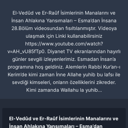
El-Vedûd ve Er-Raûf İsimlerinin Manalarını ve
İnsan Ahlakına Yansımaları – Esma’dan İnsana
28.Bölüm videosundan fısıltılanmıştır. Videoya
ulaşmak için Linki kullanabilirsiniz
https://www.youtube.com/watch?
v=AH_vU85fTp0. Diyanet TV ekranlarından hayırlı
günler sevgili izleyenlerimiz. Esmadan İnsan’a
programına hoş geldiniz. Alemlerin Rabbi Kur’an-ı
Kerim’de kimi zaman İnne Allahe yuhib bu lafsı ile
sevdiği kimseleri, onların özelliklerini zikreder.
Kimi zamanda Wallahu la yuhib…
El-Vedûd ve Er-Raûf İsimlerinin Manalarını ve
İnsan Ahlakına Yansımaları – Esma’dan