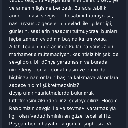
vedud oluşunu Peygamber Efendimiz o sevgiye
ve annenin ilgisine benzetir. Burada tabii ki
annenin nasıl sevgisinin hesabını tutmuyorsa,
nasıl uykusuz gecelerinin evladı ile ilgilendiği,
günlerin, saatlerin hesabını tutmuyorsa, bunları
hiçbir zaman evladının başına kalkmıyorsa,
Allah Teala’nın da aslında kullarına sonsuz bir
merhametle mütemadiyen, kesintisiz bir şekilde
sevgi dolu bir dünya yaratmasın ve burada
nimetleriyle onları donatmasın ve bunu da
hiçbir zaman onların başına kalkmayarak onlara
sadece hiç mi şükretmezsiniz?
deyip ufak hatırlatmalarda bulunarak
lütfetmesini zikredebiliriz, söyleyebiliriz. Hocam
Rabbimizin sevgisi ile ve sevmeyi yaratmasıyla
ilgili olan Vedud isminin en güzel tecellisi Hz.
Peygamber’in hayatında görülür şüphesiz. Ve