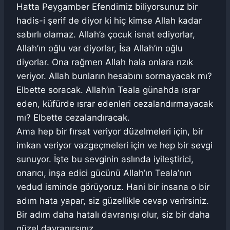
Hatta Peygamber Efendimiz biliyorsunuz bir
hadis-i şerif de diyor ki hiç kimse Allah kadar
sabırlı olamaz. Allah’a çocuk isnat ediyorlar,
Allah’ın oğlu var diyorlar, İsa Allah’ın oğlu
diyorlar. Ona rağmen Allah hala onlara rızık
veriyor. Allah bunların hesabını sormayacak mı?
Elbette soracak. Allah’ın Teala günahda ısrar
eden, küfürde ısrar edenleri cezalandırmayacak
mı? Elbette cezalandıracak.
Ama hep bir fırsat veriyor düzelmeleri için, bir
imkan veriyor vazgeçmeleri için ve hep bir sevgi
sunuyor. İşte bu sevginin aslında iyileştirici,
onarıcı, inşa edici gücünü Allah’ın Teala’nın
vedud isminde görüyoruz. Hani bir insana o bir
adım hata yapar, siz güzellikle cevap verirsiniz.
Bir adım daha hatalı davranışı olur, siz bir daha
güzel davranırsınız.