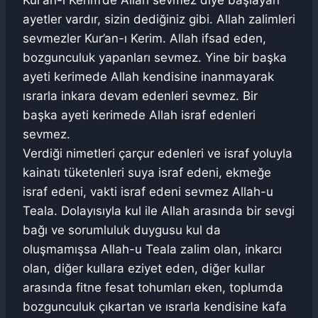
Kur’an-ı Kerim’de Allah sevmez diye başlayan
ayetler vardır, sizin dediğiniz gibi. Allah zalimleri
sevmezler Kur’an-ı Kerim. Allah ifsad eden,
bozgunculuk yapanları sevmez. Yine bir başka
ayeti kerimede Allah kendisine inanmayarak
ısrarla inkara devam edenleri sevmez. Bir
başka ayeti kerimede Allah israf edenleri
sevmez.
Verdiği nimetleri çarçur edenleri ve israf yoluyla
kainatı tüketenleri suya israf edeni, ekmeğe
israf edeni, vakti israf edeni sevmez Allah-u
Teala. Dolayısıyla kul ile Allah arasında bir sevgi
bağı ve sorumluluk duygusu kul da
oluşmamışsa Allah-u Teala zalim olan, inkarcı
olan, diğer kullara eziyet eden, diğer kullar
arasında fitne fesat tohumları eken, toplumda
bozgunculuk çıkartan ve ısrarla kendisine kafa