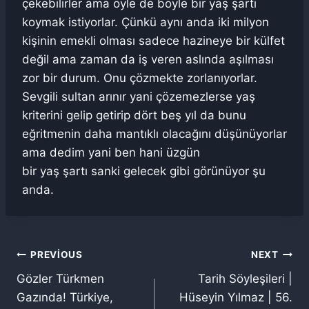
çekebilirler ama öyle de böyle bir yaş şartı
koymak istiyorlar. Çünkü aynı anda iki milyon
kişinin emekli olması sadece hazineye bir külfet
değil ama zaman da iş veren aslında aşılması
zor bir durum. Onu çözmekte zorlanıyorlar.
Sevgili sultan arınır yani çözemezlerse yaş
kriterini gelip getirip dört beş yıl da bunu
eğritmenin daha mantıklı olacağını düşünüyorlar
ama dedim yani ben hani üzgün
bir yaş şartı sanki gelecek gibi görünüyor şu
anda.
Yazı
PREVIOUS
NEXT
Gözler Türkmen
Tarih Söyleşileri |
gezinmesi
Gazında! Türkiye,
Hüseyin Yılmaz | 56.