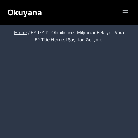
Skip
Okuyana
to
content
Home
/
EYT-YT’li Olabilirsiniz! Milyonlar Bekliyor Ama
EYT’de Herkesi Şaşırtan Gelişme!