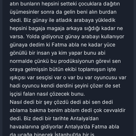
atın bunların hepsini setteki çocuklara dağıtın
üşümesinler sonra da gelin beni alın burdan
dedi. Biz günay ile atladık arabaya yükledik
hepsini bagaja magaja arkaya sığdığı kadar ne
varsa. Yolda gidiyoruz günay arabayı kullanıyor
günaya dedim ki Fatma abla ne kadar yüce
gönüllü bir insan ya kim yapar bunu abi
normalde çünkü bu prodüksiyonun görevi sen
oraya gelmişsin bütün ekibi toplamışsın işte
ışıkçısı var sesçisi var o var bu var oyuncusu var
hadi oyuncu kendi derdini şeyini çözer de set
işçisi falan nasıl çözecek bunu.
Nasıl dedi bir şey çözdü dedi abi sen dedi
ablama bakma benim ablam dedi çok cevvaldir
dedi. Biz dedi bir tarihte Antalya’dan
havaalanına gidiyorlar Antalya’da Fatma abla
da uçağa binecek İstanbul’da bir iş