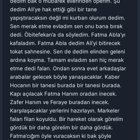
dedim bak o mübarek ellerinden öperim. Şu
dedim Ali’ye hak ettiği gibi bir tane
yapıştıracaksın değil mi kurban olurum dedim.
Sen merak etme evladım sen onu bana bırak
dedi. Öbitefekan’a da söyledim. Fatma Abla’yı
kafaladım. Fatma Abla dedim Ali’yi bitirecek
tokat sahnesine. Sen de dedim elinden geleni
ardına koyma. Tamam evladım sen hiç merak
etme dedi falan. Ondan sonra evet arkadaşlar
arabalar gelecek böyle yanaşacaklar. Kaber
Hocanın bir tanesi burada bir tanesi burada.
Kapı açılacak Fatma Hanım oradan inecek.
Zafer Hanım ve Feraye buradan inecek.
Karşılaşacaklar yerlerini hazırlayın. Markeler
falan filan koyuldu. Bir hareket olarak görelim
gördük bir daha görelim bir daha gördük.
Fatma’cığım öyle vuracaksın ki bak şöyle