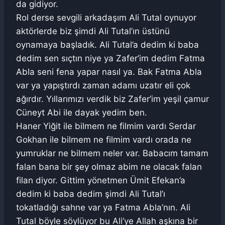
da gidiyor.
Rol derse sevgili arkadaşım Ali Tutal oynuyor
aktörlerde biz şimdi Ali Tutal’ın üstünü
oynamaya başladık. Ali Tutal’a dedim ki baba
dedim sen sıçtın niye ya Zafer’im dedim Fatma
Abla seni fena yapar nasıl ya. Bak Fatma Abla
var ya yapıştırdı zaman adamı uzatır eli çok
ağırdır. Yıllarımızı verdik biz Zafer’im yeşil çamur
Cüneyt Abi ile dayak yedim ben.
Haner Yiğit ile bilmem ne filmim vardı Serdar
Gokhan ile bilmem ne filmim vardı orada ne
yumruklar ne bilmem neler var. Babacım tamam
falan bana bir şey olmaz abim ne olacak falan
filan diyor. Gittim yönetmen Ümit Efekan’a
dedim ki baba dedim şimdi Ali Tutal’ı
tokatladığı sahne var ya Fatma Abla’nın. Ali
Tutal böyle söylüyor bu Ali’ye Allah aşkına bir