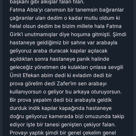
başkanı gibi alkışlar falan filan.
Fatma Abla’yı canımsın bir tanemsin bağıranlar
çağıranlar ulan dedim o kadar mutlu oldum ki
helal olsun dedim be bizim millete hala Fatma
Girik’i unutmamışlar diye hoşuma gitmişti. Şimdi
hastaneye geldiğimiz bir sahne var arabayla
geliyoruz araba duracak kapılar açılacak
açıldıktan sonra hastaneye panik halinde
geleceğiz yönetmen de kulakları çınlasa sevgili
Ümit Efekan abim dedi ki evladım dedi bir
prova görelim dedi Zafer’im sen arabayı
kullanıyorsun o geliyor bu arkaya oturuyorsun.
Bir prova yapalım dedi biz arabayla geldik
durduk indik kapılar kapağında hastaneye
doğru geliyoruz kamerada bizi omuzunda takip
ediyor işte bir tanesi genişten çekiyor falan.
Provayı yaptık şimdi bir genel çekelim genel