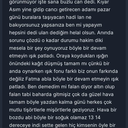
görünmüyor işte sana buzlu can dedi. Kıyar
Asım yine gidip cancı getirecen adamı pazar
günü buralara taşıyacan hadi lan ne
bakıyorsunuz yapsanıza ben mi yapayım
hepsini dedi ulan dediğim helal olsun. Anında
sorunu çözdü o kadar durumu hakim diki
mesela bir şey oynuyoruz böyle bir devam
etmeyin ışık patladı. Oraya koydukları ışığın
önündeki kağıt düşmüş tamam mı çünkü bir
anda oynarken ışık fonu farklı biz onun farkında
değiliz Fatma abla böyle bir devam etmeyin ışık
patladı. Ben demedim mi falan diyor altın olup
falan tabi baharda gitmişiz çok da güzel hava
tamam böyle yazdan kalma günü herkes çok
mutlu tişörtlerle mişörtlerle geziyoruz. Hava bir
bozdu abi böyle bir soğuk olamaz 13 14
dereceye indi sette gelen hiç kimsenin öyle bir