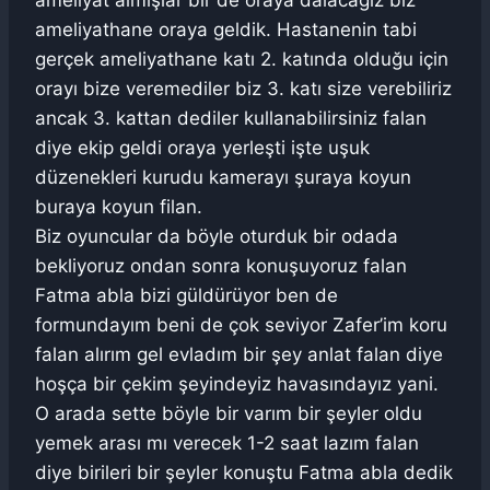
ameliyat almışlar bir de oraya dalacağız biz
ameliyathane oraya geldik. Hastanenin tabi
gerçek ameliyathane katı 2. katında olduğu için
orayı bize veremediler biz 3. katı size verebiliriz
ancak 3. kattan dediler kullanabilirsiniz falan
diye ekip geldi oraya yerleşti işte uşuk
düzenekleri kurudu kamerayı şuraya koyun
buraya koyun filan.
Biz oyuncular da böyle oturduk bir odada
bekliyoruz ondan sonra konuşuyoruz falan
Fatma abla bizi güldürüyor ben de
formundayım beni de çok seviyor Zafer’im koru
falan alırım gel evladım bir şey anlat falan diye
hoşça bir çekim şeyindeyiz havasındayız yani.
O arada sette böyle bir varım bir şeyler oldu
yemek arası mı verecek 1-2 saat lazım falan
diye birileri bir şeyler konuştu Fatma abla dedik