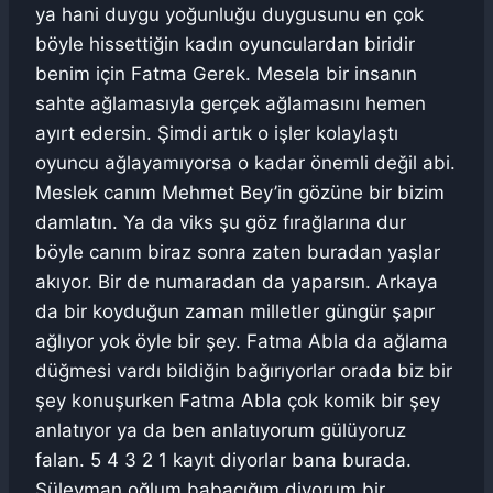
ya hani duygu yoğunluğu duygusunu en çok
böyle hissettiğin kadın oyunculardan biridir
benim için Fatma Gerek. Mesela bir insanın
sahte ağlamasıyla gerçek ağlamasını hemen
ayırt edersin. Şimdi artık o işler kolaylaştı
oyuncu ağlayamıyorsa o kadar önemli değil abi.
Meslek canım Mehmet Bey’in gözüne bir bizim
damlatın. Ya da viks şu göz fırağlarına dur
böyle canım biraz sonra zaten buradan yaşlar
akıyor. Bir de numaradan da yaparsın. Arkaya
da bir koyduğun zaman milletler güngür şapır
ağlıyor yok öyle bir şey. Fatma Abla da ağlama
düğmesi vardı bildiğin bağırıyorlar orada biz bir
şey konuşurken Fatma Abla çok komik bir şey
anlatıyor ya da ben anlatıyorum gülüyoruz
falan. 5 4 3 2 1 kayıt diyorlar bana burada.
Süleyman oğlum babacığım diyorum bir