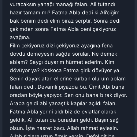
vuracaksın yanağı manağı falan. Ali tutandı
hazır tamam mı? Fatma Abla dedi ki Ali’ciğim
bak benim dedi elim biraz serptir. Sonra dedi
çekimden sonra Fatma Abla beni çekiyoruz
ayağına.
Film çekiyoruz dizi çekiyoruz ayağına fena
dövdü demeyesin sağda sorular. Ne demek
ablam? Saygı duyarım hürmet ederim. Kim
dövüyor ya? Koskoca Fatma girik dövüyor ya.
Senin dayak atan ellerine kurban olurum ablam
falan dedi. Devamlı piyazda bu. Ümit Abi bana
oradan böyle yapıyor. Sen onu bana bırak diyor.
Araba geldi abi yanaştık kapılar açıldı falan.
Fatma Abla yerini aldı biz de evlatlar olarak
geldik. Ali tutan da buradan geldi. Başın sağ
olsun. İşte hasret bacı. Allah rahmet eylesin.
Allah sizlere uzun ömür versin. Defol git be