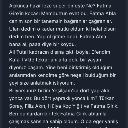
Açıkınca hazır leze süper bir eşte Ne? Fatma
Gire’in kocası Memduh’un evet bu. Fatma Abla
canım son bir tanemsin bağıranlar çağıranlar.
Ulan dedim o kadar mutlu oldum ki helal olsun
dedim ben. Yap ol gitme dedi. Fatma Abla
bana al, paaa diye bir koydu.
Ali Tutal kadracın dışına çıktı böyle. Efendim
Kafa TV’de tekrar anılarla dolu bir yaşam
diyoruz paşam. Yine beni biriktirmiş olduğum
anılarımdan kendime göre neşeli bulduğum bir
şeyi size anlatmak istiyorum.
Biliyorsunuz bizim Yeşilçam’da dört yapraklı
yonca var. Bu dört yapraklı yonca kim? Türkan
Şoray, Filiz Akın, Hülya Koç Yiğit ve Fatma Girik.
Ben bunlardan bir tek Fatma Girik ablamla
çalışmak şansına sahip oldum. O da eğer yanlış