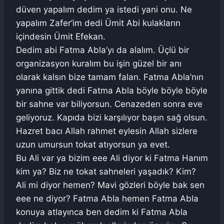
düven yapalım dedim ya istedi yani onu. Ne
yapalım Zafer’im dedi Ümit Abi kulakların
içindesin Ümit Efekan.
Dedim abi Fatma Abla’yı da alalım. Üçlü bir
organizasyon kuralım bu işin güzel bir anı
olarak kalsın bize tamam falan. Fatma Abla’nın
yanına gittik dedi Fatma Abla böyle böyle böyle
bir sahne var biliyorsun. Cenazeden sonra eve
geliyoruz. Kapıda bizi karşılıyor başın sağ olsun.
Hazret bacı Allah rahmet eylesin Allah sizlere
uzun umursun tokat atıyorsun ya evet.
Bu Ali var ya bizim eee Ali diyor ki Fatma Hanım
kim ya? Biz ne tokat sahneleri yaşadık? Kim?
Ali mi diyor hemen? Mavi gözleri böyle bak sen
eee ne diyor? Fatma Abla hemen Fatma Abla
konuya atlayınca ben dedim ki Fatma Abla