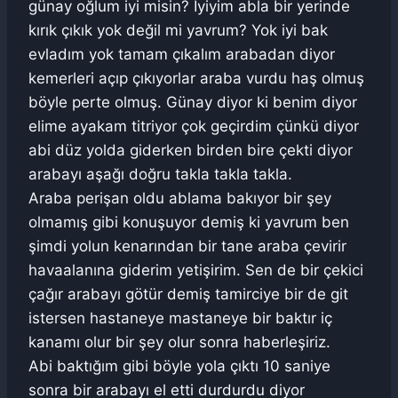
günay oğlum iyi misin? İyiyim abla bir yerinde
kırık çıkık yok değil mi yavrum? Yok iyi bak
evladım yok tamam çıkalım arabadan diyor
kemerleri açıp çıkıyorlar araba vurdu haş olmuş
böyle perte olmuş. Günay diyor ki benim diyor
elime ayakam titriyor çok geçirdim çünkü diyor
abi düz yolda giderken birden bire çekti diyor
arabayı aşağı doğru takla takla takla.
Araba perişan oldu ablama bakıyor bir şey
olmamış gibi konuşuyor demiş ki yavrum ben
şimdi yolun kenarından bir tane araba çevirir
havaalanına giderim yetişirim. Sen de bir çekici
çağır arabayı götür demiş tamirciye bir de git
istersen hastaneye mastaneye bir baktır iç
kanamı olur bir şey olur sonra haberleşiriz.
Abi baktığım gibi böyle yola çıktı 10 saniye
sonra bir arabayı el etti durdurdu diyor