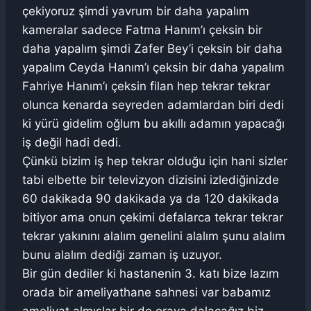
çekiyoruz şimdi yavrum bir daha yapalım
kameralar sadece Fatma Hanım’ı çeksin bir
daha yapalım şimdi Zafer Bey’i çeksin bir daha
yapalım Ceyda Hanım’ı çeksin bir daha yapalım
Fahriye Hanım’ı çeksin filan hep tekrar tekrar
olunca kenarda seyreden adamlardan biri dedi
ki yürü gidelim oğlum bu akıllı adamın yapacağı
iş değil hadi dedi.
Çünkü bizim iş hep tekrar olduğu için hani sizler
tabi elbette bir televizyon dizisini izlediğinizde
60 dakikada 90 dakikada ya da 120 dakikada
bitiyor ama onun çekimi defalarca tekrar tekrar
tekrar yakınını alalım genelini alalım şunu alalım
bunu alalım dediği zaman iş uzuyor.
Bir gün dediler ki hastanenin 3. katı bize lazım
orada bir ameliyathane sahnesi var babamız