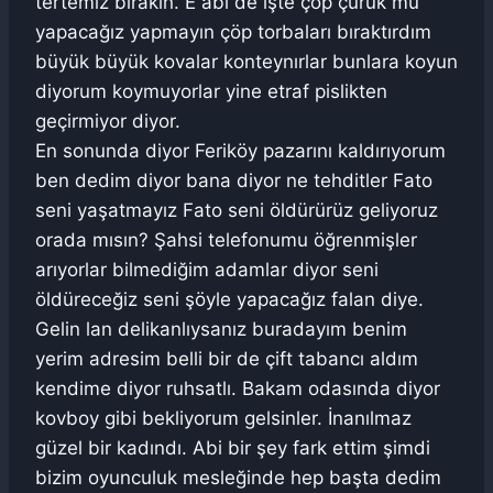
tertemiz bırakın. E abi de işte çöp çürük mü
yapacağız yapmayın çöp torbaları bıraktırdım
büyük büyük kovalar konteynırlar bunlara koyun
diyorum koymuyorlar yine etraf pislikten
geçirmiyor diyor.
En sonunda diyor Feriköy pazarını kaldırıyorum
ben dedim diyor bana diyor ne tehditler Fato
seni yaşatmayız Fato seni öldürürüz geliyoruz
orada mısın? Şahsi telefonumu öğrenmişler
arıyorlar bilmediğim adamlar diyor seni
öldüreceğiz seni şöyle yapacağız falan diye.
Gelin lan delikanlıysanız buradayım benim
yerim adresim belli bir de çift tabancı aldım
kendime diyor ruhsatlı. Bakam odasında diyor
kovboy gibi bekliyorum gelsinler. İnanılmaz
güzel bir kadındı. Abi bir şey fark ettim şimdi
bizim oyunculuk mesleğinde hep başta dedim