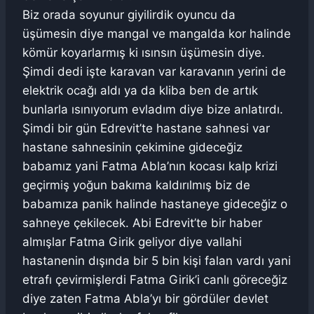
Biz orada soyunur giyilirdik oyuncu da
üşümesin diye mangal ve mangalda kor halinde
kömür koyarlarmış ki ısınsın üşümesin diye.
Şimdi dedi işte karavan var karavanın yerini de
elektrik ocağı aldı ya da kliba ben de artık
bunlarla ısınıyorum evladım diye bize anlatırdı.
Şimdi bir gün Edrevit’te hastane sahnesi var
hastane sahnesinin çekimine gideceğiz
babamız yani Fatma Abla’nın kocası kalp krizi
geçirmiş yoğun bakıma kaldırılmış biz de
babamıza panik halinde hastaneye gideceğiz o
sahneye çekilecek. Abi Edrevit’te bir haber
almışlar Fatma Girik geliyor diye vallahi
hastanenin dışında bir 5 bin kişi falan vardı yani
etrafı çevirmişlerdi Fatma Girik’i canlı göreceğiz
diye zaten Fatma Abla’yı bir gördüler devlet