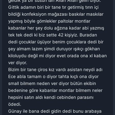
geldik ya bir susun lan Allah Allah gelin diyor.
Gittik adamın biri bir tane tır getirmiş tırın içi
bildiği konfeksiyon mağazası baskılar maskılar
yapmış böyle gömlekler paltolar montlar
kabanlar her şey dolu ağzına kadar abi yazmış
tek tek dedi ki biz sette 42 kişiyiz. Buradan
dedi çocuklar üşüyor benim çocuklara dedi bir
şey almam lazım şimdi duruyor ışıkçı gökhan
kiloluydu değil mi diyor evet orada ona xl kaban
ver diyor.
Bizim bir tane çiros kız vardı asistan neydi adı
Ece abla tamam o diyor tahta kıçlı ona diyor
small bilmem neden ver diyor bütün ekibin
bedenine göre kabanlar montlar bilmem neler
hepsini satın aldı kendi cebinden parasını
ödedi.
Günay ile bana dedi gidin dedi bunu arabaya