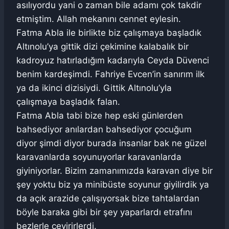
asılıyordu yani o zaman bile adamı çok takdir
etmiştim. Allah mekanını cennet eylesin.
Fatma Abla ile birlikte biz çalışmaya başladık
Altınolu’ya gittik dizi çekimine kalabalık bir
kadroyuz hatırladığım kadarıyla Ceyda Düvenci
benim kardeşimdi. Fahriye Evcen’in sanırım ilk
ya da ikinci dizisiydi. Gittik Altınolu’yla
çalışmaya başladık falan.
Fatma Abla tabi bize hep eski günlerden
bahsediyor anılardan bahsediyor çocuğum
diyor şimdi diyor burada insanlar bak ne güzel
karavanlarda soyunuyorlar karavanlarda
giyiniyorlar. Bizim zamanımızda karavan diye bir
şey yoktu biz ya minibüste soyunur giyilirdik ya
da açık arazide çalışıyorsak bize tahtalardan
böyle baraka gibi bir şey yaparlardı etrafını
bezlerle çevirirlerdi.