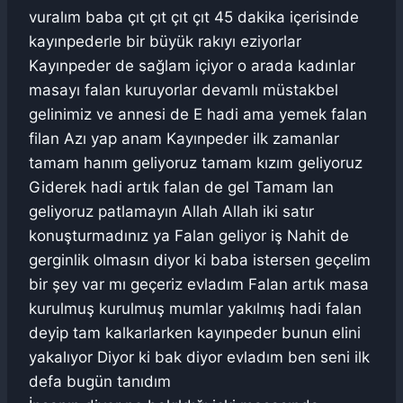
vuralım baba çıt çıt çıt çıt 45 dakika içerisinde
kayınpederle bir büyük rakıyı eziyorlar
Kayınpeder de sağlam içiyor o arada kadınlar
masayı falan kuruyorlar devamlı müstakbel
gelinimiz ve annesi de E hadi ama yemek falan
filan Azı yap anam Kayınpeder ilk zamanlar
tamam hanım geliyoruz tamam kızım geliyoruz
Giderek hadi artık falan de gel Tamam lan
geliyoruz patlamayın Allah Allah iki satır
konuşturmadınız ya Falan geliyor iş Nahit de
gerginlik olmasın diyor ki baba istersen geçelim
bir şey var mı geçeriz evladım Falan artık masa
kurulmuş kurulmuş mumlar yakılmış hadi falan
deyip tam kalkarlarken kayınpeder bunun elini
yakalıyor Diyor ki bak diyor evladım ben seni ilk
defa bugün tanıdım