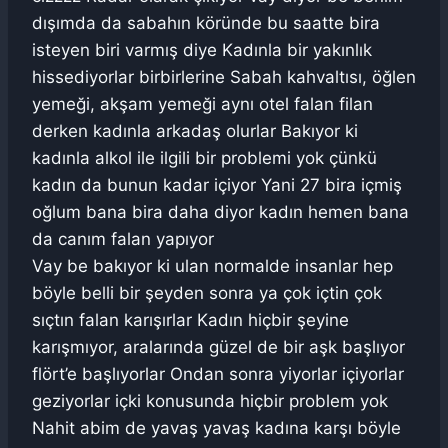
dışımda da sabahın köründe bu saatte bira
isteyen biri varmış diye Kadınla bir yakınlık
hissediyorlar birbirlerine Sabah kahvaltısı, öğlen
yemeği, akşam yemeği aynı otel falan filan
derken kadınla arkadaş olurlar Bakıyor ki
kadınla alkol ile ilgili bir problemi yok çünkü
kadın da bunun kadar içiyor Yani 27 bira içmiş
oğlum bana bira daha diyor kadın hemen bana
da canım falan yapıyor
Vay be bakıyor ki ulan normalde insanlar hep
böyle belli bir şeyden sonra ya çok içtin çok
sıçtın falan karışırlar Kadın hiçbir şeyine
karışmıyor, aralarında güzel de bir aşk başlıyor
flört’e başlıyorlar Ondan sonra yiyorlar içiyorlar
geziyorlar içki konusunda hiçbir problem yok
Nahit abim de yavaş yavaş kadına karşı böyle