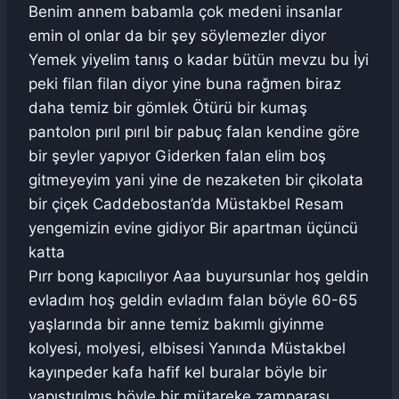
Benim annem babamla çok medeni insanlar
emin ol onlar da bir şey söylemezler diyor
Yemek yiyelim tanış o kadar bütün mevzu bu İyi
peki filan filan diyor yine buna rağmen biraz
daha temiz bir gömlek Ötürü bir kumaş
pantolon pırıl pırıl bir pabuç falan kendine göre
bir şeyler yapıyor Giderken falan elim boş
gitmeyeyim yani yine de nezaketen bir çikolata
bir çiçek Caddebostan’da Müstakbel Resam
yengemizin evine gidiyor Bir apartman üçüncü
katta
Pırr bong kapıcılıyor Aaa buyursunlar hoş geldin
evladım hoş geldin evladım falan böyle 60-65
yaşlarında bir anne temiz bakımlı giyinme
kolyesi, molyesi, elbisesi Yanında Müstakbel
kayınpeder kafa hafif kel buralar böyle bir
yapıştırılmış böyle bir mütareke zamparası