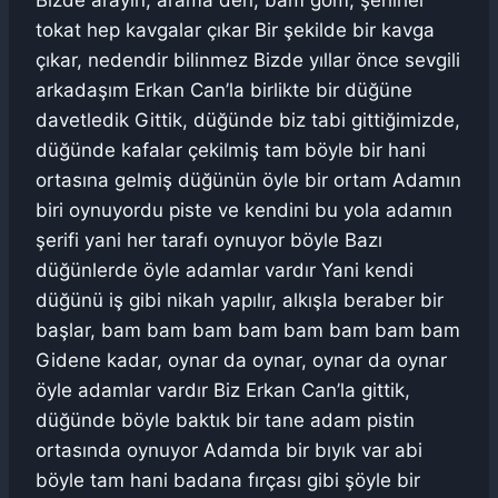
Bizde arayın, arama den, bam göm, şehirler
tokat hep kavgalar çıkar Bir şekilde bir kavga
çıkar, nedendir bilinmez Bizde yıllar önce sevgili
arkadaşım Erkan Can’la birlikte bir düğüne
davetledik Gittik, düğünde biz tabi gittiğimizde,
düğünde kafalar çekilmiş tam böyle bir hani
ortasına gelmiş düğünün öyle bir ortam Adamın
biri oynuyordu piste ve kendini bu yola adamın
şerifi yani her tarafı oynuyor böyle Bazı
düğünlerde öyle adamlar vardır Yani kendi
düğünü iş gibi nikah yapılır, alkışla beraber bir
başlar, bam bam bam bam bam bam bam bam
Gidene kadar, oynar da oynar, oynar da oynar
öyle adamlar vardır Biz Erkan Can’la gittik,
düğünde böyle baktık bir tane adam pistin
ortasında oynuyor Adamda bir bıyık var abi
böyle tam hani badana fırçası gibi şöyle bir