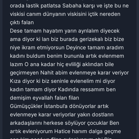
orada lastik patlatsa Sabaha karşı ve işte bu ne
viskisi canım dünyanın viskisini içtik nereden
çıktı falan
Dese tamam hayatım yarın ayrılalım diyecek
ama diyor ki lan biz burada gerizekalı biz bize
niye ikram etmiyorsun Deyince tamam aradım
kadını buldum benim bununla artık evlenmem
lazım O ana kadar hiç evliliği aklından bile
geçirmeyen Nahit abim evlenmeye karar veriyor
Kıza diyor ki biz seninle evlenelim mi diyor
kadın tamam diyor Kadında ressamım ben
demişim eyvallah falan filan
Gümüşçükler İstanbul’a dönüyorlar artık
evlenmeye karar veriyorlar yakın dostların
arkadaşlarını herkese söylüyor çocuklar Ben
artık evleniyorum Hatice hanım dalga geçme