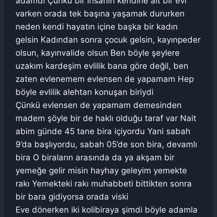
adamdı Çünkü bir insanın kendine ait bir evi
varken orada tek başına yaşamak dururken
neden kendi hayatın içine başka bir kadın
gelsin Kadından sonra çocuk gelsin, kayınpeder
olsun, kayınvalide olsun Ben böyle şeylere
uzakım kardeşim evlilik bana göre değil, ben
zaten evlenemem evlensen de yapamam Hep
böyle evlilik alehtarı konuşan biriydi
Çünkü evlensen de yapamam demesinden
madem şöyle bir de haklı olduğu taraf var Nait
abim günde 45 tane bira içiyordu Yani sabah
9’da başlıyordu, sabah 05’de son bira, devamlı
bira O biraların arasında da ya akşam bir
yemeğe gelir misin hayhay geleyim yemekte
rakı Yemekteki rakı muhabbeti bittikten sonra
bir bara gidiyorsa orada viski
Eve dönerken iki kolibiraya şimdi böyle adamla