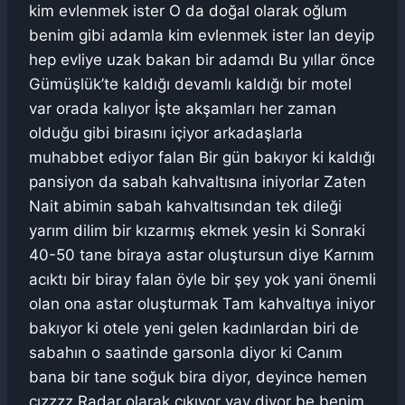
kim evlenmek ister O da doğal olarak oğlum
benim gibi adamla kim evlenmek ister lan deyip
hep evliye uzak bakan bir adamdı Bu yıllar önce
Gümüşlük’te kaldığı devamlı kaldığı bir motel
var orada kalıyor İşte akşamları her zaman
olduğu gibi birasını içiyor arkadaşlarla
muhabbet ediyor falan Bir gün bakıyor ki kaldığı
pansiyon da sabah kahvaltısına iniyorlar Zaten
Nait abimin sabah kahvaltısından tek dileği
yarım dilim bir kızarmış ekmek yesin ki Sonraki
40-50 tane biraya astar oluştursun diye Karnım
acıktı bir biray falan öyle bir şey yok yani önemli
olan ona astar oluşturmak Tam kahvaltıya iniyor
bakıyor ki otele yeni gelen kadınlardan biri de
sabahın o saatinde garsonla diyor ki Canım
bana bir tane soğuk bira diyor, deyince hemen
cızzzz Radar olarak çıkıyor vay diyor be benim