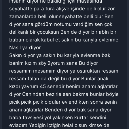
İnsanın diyor ne bakıldığı içki masasında
seyahatte para tura alışverişinde belli olur zor
zamanlarda belli olur seyahatte belli olur Ben
diyor sana gördüm notumu verdiğim sen çok
delikanlı bir çocuksun Ben de diyor bir abin bir
baban olarak kabul et sakın bu karıyla evlenme
Nasıl ya diyor
Sakın diyor ya sakın bu karıyla evlenme bak
benim kızım söylüyorum sana Bu diyor
ressamım mesamım diyor ya osuruktan ressam
ressam falan da değil bu diyor Bunlar analı
kızdı yavrum 45 senedir benim anamı ağlatırlar
diyor Canından bezirle sen bakma bunlar böyle
pıcık pıcık pıcık oldular evlendikten sonra senin
ananı ağlatırlar Benden diyor bak sana diyor
baba tavsiyesi yol yakınken kurtar kendini
evladım Yediğin içtiğin helal olsun kimse de