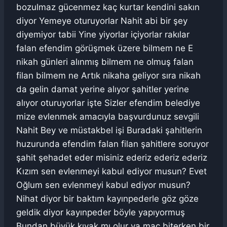
bozulmaz gücenmez kaç kurtar kendini sakın
diyor Yemeye oturuyorlar Nahit abi bir şey
diyemiyor tabii Yine yiyorlar içiyorlar rakılar
falan efendim görüşmek üzere bilmem ne E
nikah günleri alınmış bilmem ne olmuş falan
filan bilmem ne Artık nikaha geliyor sıra nikah
da gelin damat yerine alıyor şahitler yerine
alıyor oturuyorlar işte Sizler efendim belediye
mize evlenmek amacıyla başvurdunuz sevgili
Nahit Bey ve müstakbel işi Buradaki şahitlerin
huzurunda efendim falan filan şahitlere soruyor
şahit şehadet eder misiniz ederiz ederiz ederiz
Kızım sen evlenmeyi kabul ediyor musun? Evet
Oğlum sen evlenmeyi kabul ediyor musun?
Nihat diyor bir baktım kayınpederle göz göze
geldik diyor kayınpeder böyle yapıyormuş
Bundan büyük kıyak mı olur ya maç biterken bir