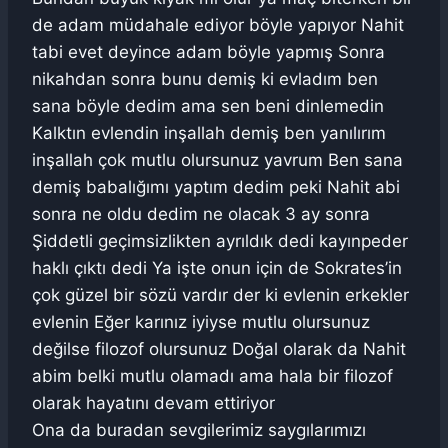
de adam müdahale ediyor böyle yapıyor Nahit
tabi evet deyince adam böyle yapmış Sonra
nikahdan sonra bunu demiş ki evladım ben
sana böyle dedim ama sen beni dinlemedin
Kalktın evlendin inşallah demiş ben yanılırım
inşallah çok mutlu olursunuz yavrum Ben sana
demiş babalığımı yaptım dedim peki Nahit abi
sonra ne oldu dedim ne olacak 3 ay sonra
Şiddetli geçimsizlikten ayrıldık dedi kayınpeder
haklı çıktı dedi Ya işte onun için de Sokrates’in
çok güzel bir sözü vardır der ki evlenin erkekler
evlenin Eğer karınız iyiyse mutlu olursunuz
değilse filozof olursunuz Doğal olarak da Nahit
abim belki mutlu olamadı ama hala bir filozof
olarak hayatını devam ettiriyor
Ona da buradan sevgilerimiz saygılarımızı