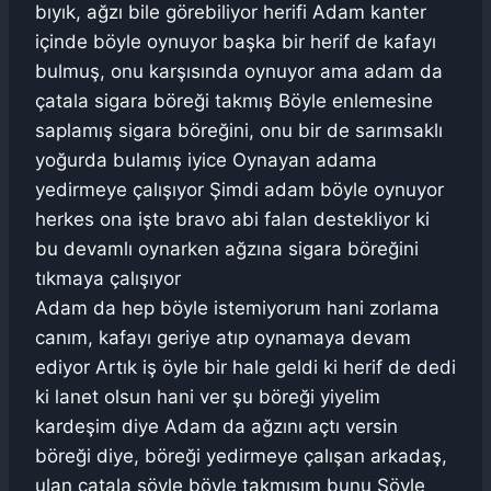
bıyık, ağzı bile görebiliyor herifi Adam kanter
içinde böyle oynuyor başka bir herif de kafayı
bulmuş, onu karşısında oynuyor ama adam da
çatala sigara böreği takmış Böyle enlemesine
saplamış sigara böreğini, onu bir de sarımsaklı
yoğurda bulamış iyice Oynayan adama
yedirmeye çalışıyor Şimdi adam böyle oynuyor
herkes ona işte bravo abi falan destekliyor ki
bu devamlı oynarken ağzına sigara böreğini
tıkmaya çalışıyor
Adam da hep böyle istemiyorum hani zorlama
canım, kafayı geriye atıp oynamaya devam
ediyor Artık iş öyle bir hale geldi ki herif de dedi
ki lanet olsun hani ver şu böreği yiyelim
kardeşim diye Adam da ağzını açtı versin
böreği diye, böreği yedirmeye çalışan arkadaş,
ulan çatala şöyle böyle takmışım bunu Şöyle