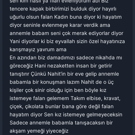
sen kim nasıl ya filan evleniyorum abi Biz
tencere kapak birbirimizi bulduk diyor hayırlı
uğurlu olsun falan Kadın buna diyor ki hayatım
diyor seninle evlenmeye karar verdik ama
annemle babam seni çok merak ediyorlar diyor
Yani diyorlar ki biz eyvallah sizin özel hayatınıza
karışmayız yavrum ama
En azından biz damadımızı sadece nikahda mı
göreceğiz Hani nezaketten insan bir getirir
tanıştırır Çünkü Nahit’in bir eve gelip annemle
babamla bir konuşman lazım Nahit de o üç
kişiler çok sinir olduğu için ben böyle kız
istemeye falan gelemem Takım elbise, kravat,
çiçek, çikolata bunlar bana göre değil falan
hayatım diyor Sen kız istemeye gelmeyeceksin
Sadece annemle babamla tanışacaksın bir
akşam yemeği yiyeceğiz