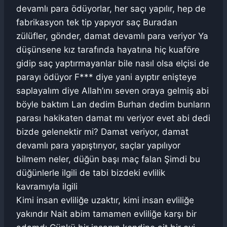
devamlı para ödüyorlar, her saçı yapılır, hep de
fabrikasyon tek tip yapıyor saç Buradan
zülüfler, gönder, damat devamlı para veriyor Ya
düşünsene kız tarafında hayatına hiç kuaföre
gidip saç yaptırmayanlar bile nasıl olsa elçisi de
parayı ödüyor F*** diye yani ayıptır enişteye
saplayalım diye Allah’ını seven oraya gelmiş abi
böyle baktım Lan dedim Burhan dedim bunların
parası hakikaten damat mı veriyor evet abi dedi
bizde gelenektir mi? Damat veriyor, damat
devamlı para yapıştırıyor, saçlar yapılıyor
bilmem neler, düğün başı maç falan Şimdi bu
düğünlerle ilgili de tabi bizdeki evlilik
kavramıyla ilgili
Kimi insan evliliğe uzaktır, kimi insan evliliğe
yakındır Nait abim tamamen evliliğe karşı bir