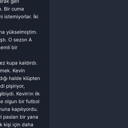
arak geri
m. Bir cuma
 istemiyorlar. İki
ıma yükselmiştim.
ştı. O sezon A
emli bir
ez kupa kaldırdı.
rmek. Kevin
ığı halde klüpten
i pişiriyor,
iydi. Kevin’ın ilk
 olgun bir futbol
nuna kapılıyordu.
 pasları bir yana
k kişi için daha