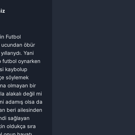
niz
in Futbol
ir ucundan öbür
ıllarıydı. Yani
p futbol oynarken
si kaybolup
tçe söylemek
ena olmayan bir
a alakalı değil mi
ini adamış olsa da
an beri ailesinden
ndi sağlayan
in oldukça sıra
l onun hayatı.