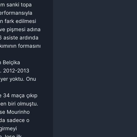
am sanki topa
erformansıyla
an fark edilmesi
 ve pişmesi adına
6 asiste ardında
kımının formasını
n Belçika
tu. 2012-2013
 yer yoktu. Onu
e 34 maça çıkıp
en biri olmuştu.
Jose Mourinho
nda sadece o
girmeyi
 Jose ilk