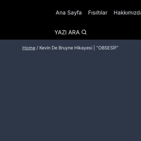
Ana Sayfa
Fısıltılar
Hakkımızda
YAZI ARA
Home
/
Kevin De Bruyne Hikayesi | “OBSESİF”