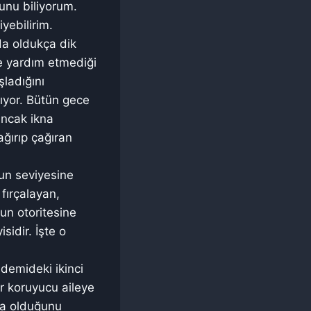
unu biliyorum.
yebilirim.
da oldukça dik
e yardım etmediği
şladığını
ıyor. Bütün gece
ancak ikna
ağırıp çağıran
nun seviyesine
fırçalayan,
un otoritesine
idir. İşte o
ademideki ikinci
r koruyucu aileye
da olduğunu