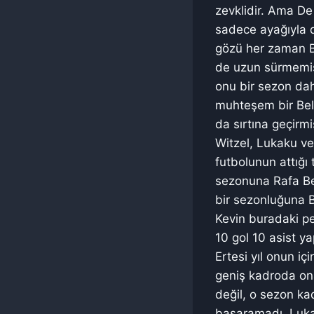
zevklidir. Ama De
sadece ayağıyla d
gözü her zaman Be
de uzun sürmemişt
onu bir sezon dah
muhteşem bir Belç
da sırtına geçirmiş
Witzel, Lukaku ve 
futbolunun attığı
sezonuna Rafa Ben
bir sezonluğuna B
Kevin buradaki pe
10 gol 10 asist y
Ertesi yıl onun i
geniş kadroda on
değil, o sezon k
başaramadı. Luka