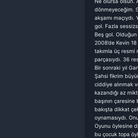
Ne olursa olsun. 
dönmeyeceğim. So
akşamı maçıydı. Ye
gol. Fazla sessizs
Beş gol. Olduğun 
2008’de Kevin 18 
takımla üç resmi 
parçasıydı. 36 r
Bir sonraki yıl Ga
Şahsi fikrim büy
ciddiye alınmak 
kazandığı az mikta
başının çaresine b
bakışta dikkat çe
oynamasıydı. Onu 
Oyunu öylesine d
bu çocuk topa öyle