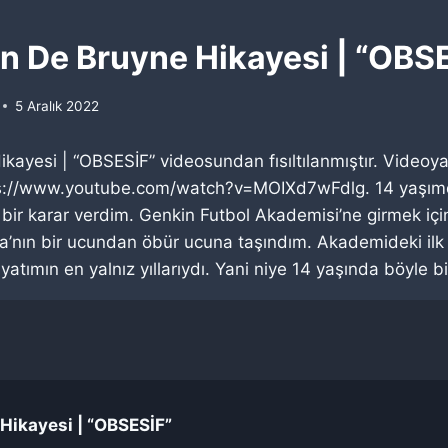
n De Bruyne Hikayesi | “OBS
5 Aralık 2022
kayesi | “OBSESİF” videosundan fısıltılanmıştır. Videoya
ttps://www.youtube.com/watch?v=MOIXd7wFdlg. 14 yaşı
 bir karar verdim. Genkin Futbol Akademisi’ne girmek için 
a’nın bir ucundan öbür ucuna taşındım. Akademideki ilk
yatımın en yalnız yıllarıydı. Yani niye 14 yaşında böyle b
Hikayesi | “OBSESİF”