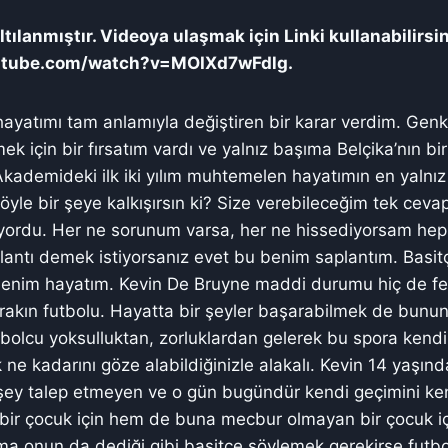
tılanmıştır. Videoya ulaşmak için Linki kullanabilirsi
utube.com/watch?v=MOIXd7wFdlg.
yatımı tam anlamıyla değiştiren bir karar verdim. Genk
ek için bir fırsatım vardı ve yalnız başıma Belçika’nın b
kademideki ilk iki yılım muhtemelen hayatımın en yalnız y
öyle bir şeye kalkışırsın ki? Size verebileceğim tek ceva
iyordu. Her ne sorunum varsa, her ne hissediyorsam hep
lantı demek istiyorsanız evet bu benim saplantım. Basi
 benim hayatım. Kevin De Bruyne maddi durumu hiç de f
ırakın futbolu. Hayatta bir şeyler başarabilmek de bununl
bolcu yoksulluktan, zorluklardan gelerek bu spora kend
ne kadarını göze alabildiğinizle alakalı. Kevin 14 yaşınd
 şey talep etmeyen ve o gün bugündür kendi geçimini ke
a bir çocuk için hem de buna mecbur olmayan bir çocuk iç
Ama onun da dediği gibi basitçe söylemek gerekirse futbo