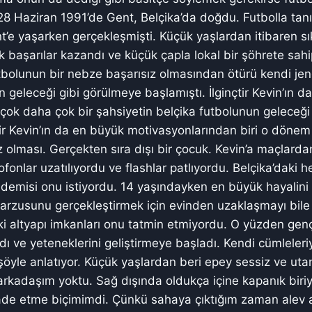
28 Haziran 1991’de Gent, Belçika’da doğdu. Futbolla ta
’e yaşarken gerçekleşmişti. Küçük yaşlardan itibaren sı
ük başarılar kazandı ve küçük çapla lokal bir şöhrete sah
bolunun bir nebze başarısız olmasından ötürü kendi jen
 geleceği gibi görülmeye başlamıştı. İlginçtir Kevin’ın d
ok daha çok bir şahsiyetin belçika futbolunun geleceği
çtir Kevin’ın da en büyük motivasyonlarından biri o dönem
z olması. Gerçekten sıra dışı bir çocuk. Kevin’a maçlard
rofonlar uzatılıyordu ve flashlar patlıyordu. Belçika’dak
demisi onu istiyordu. 14 yaşındayken en büyük hayalin
 arzusunu gerçekleştirmek için evinden uzaklaşmayı bile
i altyapı imkanları onu tatmin etmiyordu. O yüzden ge
ı ve yeteneklerini geliştirmeye başladı. Kendi cümleleriyl
 şöyle anlatıyor. Küçük yaşlardan beri epey sessiz ve uta
rkadaşım yoktu. Sağ dışında oldukça içine kapanık biri
ade etme biçimimdi. Çünkü sahaya çıktığım zaman alev a