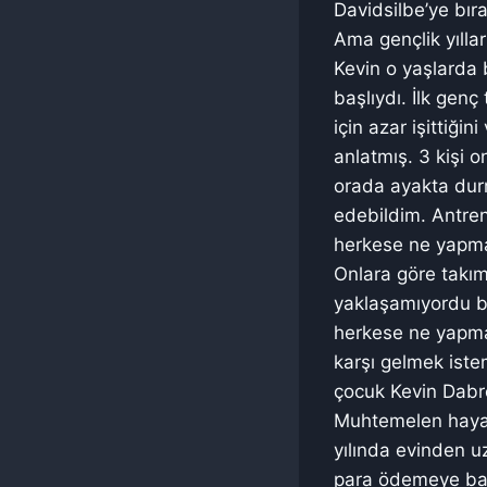
Davidsilbe’ye bır
Ama gençlik yıllar
Kevin o yaşlarda 
başlıydı. İlk gen
için azar işittiği
anlatmış. 3 kişi 
orada ayakta dur
edebildim. Antrenö
herkese ne yapmas
Onlara göre takım
yaklaşamıyordu bi
herkese ne yapmas
karşı gelmek iste
çocuk Kevin Dabr
Muhtemelen hayatı
yılında evinden u
para ödemeye baş