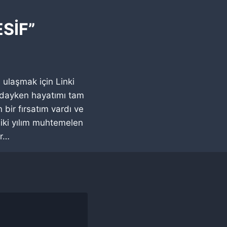
ESİF”
 ulaşmak için Linki
mdayken hayatımı tam
bir fırsatım vardı ve
 iki yılım muhtemelen
ir…