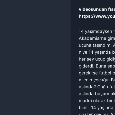
videosundan fısıl
https://www.yo
14 yaşımdayken ha
Akademisi’ne girm
ucuna taşındım. A
niye 14 yaşında b
her şey uçup gid
giderdi. Buna sap
gerekirse futbol
ailenin çocuğu. B
aslında? Çoğu fut
aslında başarmak 
maddi olarak bir
birisi. 14 yaşınd
dışı bir şey bu. 