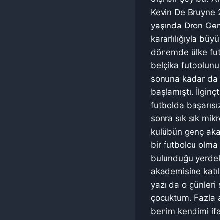
Kevin De Bruyne 
yaşında Dron Gent
kararlılığıyla büy
dönemde ülke fut
belçika futbolunun
sonuna kadar da ç
başlamıştı. İlgin
futbolda başarısı
sonra sık sık mik
kulübün genç aka
bir futbolcu olma
bulunduğu yerdek
akademisine katıld
yazı da o günleri
çocuktum. Fazla a
benim kendimi if