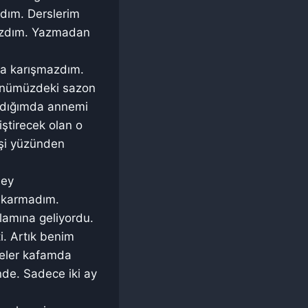
rdım. Derslerim
mazdım. Yazmadan
 da karışmazdım.
 önümüzdeki sazon
vardığımda annemi
ştirecek olan o
işi yüzünden
şey
çıkarmadım.
lamına geliyordu.
i. Artık benim
meler kafamda
nde. Sadece iki ay