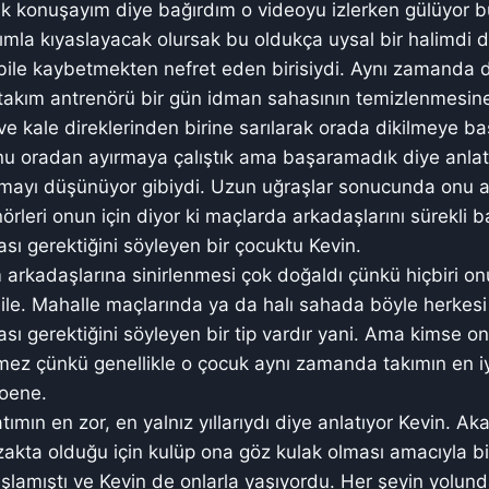
ak konuşayım diye bağırdım o videoyu izlerken gülüyor b
ımla kıyaslayacak olursak bu oldukça uysal bir halimdi di
bile kaybetmekten nefret eden birisiydi. Aynı zamanda 
ç takım antrenörü bir gün idman sahasının temizlenmesin
ni ve kale direklerinden birine sarılarak orada dikilmeye ba
onu oradan ayırmaya çalıştık ama başaramadık diye anlat
mayı düşünüyor gibiydi. Uzun uğraşlar sonucunda onu 
rleri onun için diyor ki maçlarda arkadaşlarını sürekli b
ı gerektiğini söyleyen bir çocuktu Kevin.
 arkadaşlarına sinirlenmesi çok doğaldı çünkü hiçbiri o
le. Mahalle maçlarında ya da halı sahada böyle herkesi 
ı gerektiğini söyleyen bir tip vardır yani. Ama kimse on
mez çünkü genellikle o çocuk aynı zamanda takımın en iyis
oene.
mın en zor, en yalnız yıllarıydı diye anlatıyor Kevin. Ak
zakta olduğu için kulüp ona göz kulak olması amacıyla bi
lamıştı ve Kevin de onlarla yaşıyordu. Her şeyin yolun