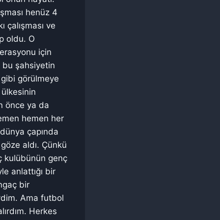
nışması henüz 4
kı çalışması ve
ip oldu. O
erasyonu için
a bu şahsiyetin
 gibi görülmeye
 ülkesinin
an önce ya da
i hemen hemen her
i dünya çapında
 göze aldı. Çünkü
nç kulübünün genç
e anlattığı bir
ngaç bir
ydim. Ama futbol
lırdım. Herkes