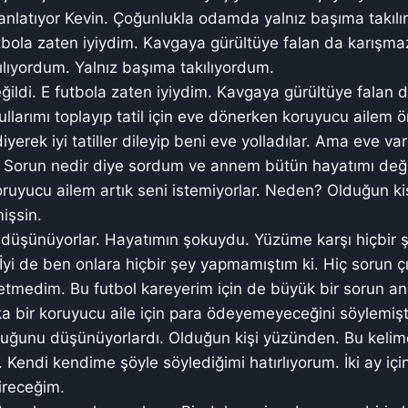
nlatıyor Kevin. Çoğunlukla odamda yalnız başıma takılı
utbola zaten iyiydim. Kavgaya gürültüye falan da karış
ılıyordum. Yalnız başıma takılıyordum.
ğildi. E futbola zaten iyiydim. Kavgaya gürültüye falan
larımı toplayıp tatil için eve dönerken koruyucu ailem
yerek iyi tatiller dileyip beni eve yolladılar. Ama eve 
 Sorun nedir diye sordum ve annem bütün hayatımı deği
Koruyucu ailem artık seni istemiyorlar. Neden? Olduğun k
işsin.
 düşünüyorlar. Hayatımın şokuydu. Yüzüme karşı hiçbir 
İyi de ben onlara hiçbir şey yapmamıştım ki. Hiç sorun 
etmedim. Bu futbol kareyerim için de büyük bir sorun an
 bir koruyucu aile için para ödeyemeyeceğini söylemişt
duğunu düşünüyorlardı. Olduğun kişi yüzünden. Bu keli
Kendi kendime şöyle söylediğimi hatırlıyorum. İki ay içi
ireceğim.