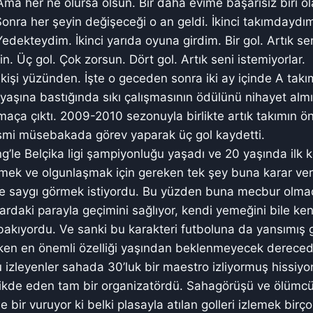
Ama her ne olursa olsun. Bir daha evime başarısız biri ol
nra her şeyin değişeceği o an geldi. İkinci takımdaydı
dekteydim. İkinci yarıda oyuna girdim. Bir gol. Artık seni
in. Üç gol. Çok zorsun. Dört gol. Artık seni istemiyorlar.
kişi yüzünden. İşte o geceden sonra iki ay içinde A tak
yaşına bastığında sıkı çalışmasının ödülünü nihayet almı
maça çıktı. 2009-2010 sezonuyla birlikte artık takımın ön
esmi müsebakada görev yaparak üç gol kaydetti.
ng’le Belçika ligi şampiyonluğu yaşadı ve 20 yaşında ilk k
ümek ve olgunlaşmak için gereken tek şey buna karar ve
ve saygı görmek istiyordu. Bu yüzden buna mecbur olmad
rdaki parayla geçimini sağlıyor, kendi yemeğini bile kend
akıyordu. Ve sanki bu karakteri futboluna da yansımış gib
ken en önemli özelliği yaşından beklenmeyecek derecede
izleyenler sahada 30’luk bir maestro izliyormuş hissiyo
ikde eden tam bir organizatördü. Sahagörüşü ve ölümcül
 bir vuruyor ki belki plasayla atılan golleri izlemek birço