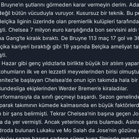
 Bruyne’ın şutlarını görmeden karar vermeyin derim. Ad
eğil bütün vücuduyla vuruyor. Kusursuz bir teknik. Bu p
lçika liginin üzerinde olan premierlik kulüpleri tarafınd
i. Chelsea 7 milyon euro karşılığında bon servisini aldı
a Gang’te kiralık bıraktı. De Bruyne 113 maç 17 gol ve 3
ika kariyeri bıraktığı gibi 19 yaşında Belçika ameliyat ta
ti.
Hazar gibi genç yıldızlarla birlikte büyük bir atılım yapa
 tohumların ilk ve en lezzetli meyvelerinden birisi olmuş
itez’le başlayan Chelsea’de onun için takımda hala bir
undesliga ekiplerinden Werder Bremen’e kiraladılar.
rformansıyla da sınıfı geçmeyi başardı. Sezon genelind
aparak takımının kümede kalmasında en büyük faktörlerd
çin bir şans belirmişti. Tekrar Chelsea’nin başına geçen 
a da yer vermişti. Ancak yeterince şans bulamadı. Aslı
adroda bulunan Lukaku ve Mo Salah da Jose’nin gözüne 
ku’yu sezon başına sadece süper kupa filminde oynatan