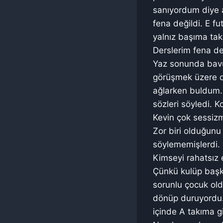
sanıyordum diye a
fena değildi. E f
yalnız başıma tak
Derslerim fena de
Yaz sonunda bavul
görüşmek üzere di
ağlarken buldum.
sözleri söyledi. 
Kevin çok sessizm
Zor biri olduğunu
söylememişlerdi. 
Kimseyi rahatsız 
Çünkü kulüp başka
sorunlu çocuk ol
dönüp duruyordu. 
içinde A takıma g