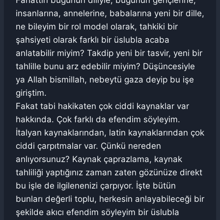
Fahattin bugünün diliyle, bugünün gençlerine,
insanlarına, annelerine, babalarına yeni bir dille,
ne bileyim bir rol model olarak, tahkiki bir
şahsiyeti olarak farklı bir üslubla acaba
anlatabilir miyim? Takdip yeni bir tasvir, yeni bir
tahlille bunu arz edebilir miyim? Düşüncesiyle
ya Allah bismillah, nebeytü gaza deyip bu işe
giriştim.
Fakat tabi hakikaten çok ciddi kaynaklar var
hakkında. Çok farklı da efendim söyleyim.
İtalyan kaynaklarından, latin kaynaklarından çok
ciddi çarpıtmalar var. Çünkü nereden
anlıyorsunuz? Kaynak çaprazlama, kaynak
tahliliği yaptığınız zaman zaten gözünüze direkt
bu işle de ilgilenenizi çarpıyor. İşte bütün
bunları değerli toplu, herkesin anlayabileceği bir
şekilde akıcı efendim söyleyim bir üslubla