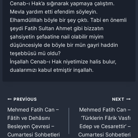
Cenab-ı Hak’a sığınarak yapmaya çalıştım.
Mevla yardım etti efendim söyleyin.
Elhamdülillah böyle bir şey çıktı. Tabi en önemli
şeydi Fatih Sultan Ahmet gibi bizzatın
şahsiyetin şefaatine nail olabilir miyim
düşüncesiyle de böyle bir mün gayri haddin
teşebbüsü mü oldu?
İnşallah Cenab-ı Hak niyetimize halis bulur,
dualarımızı kabul etmiştir inşallah.
Yazı
PREVIOUS
NEXT
Mehmed Fatih Can –
Mehmed Fatih Can –
gezinmesi
Fâtih ve Dehâsını
‘Türklerin Fârik Vasfı
Besleyen Çevresi –
Edep ve Cesarettir’ –
Cumartesi Sohbetleri
Cumartesi Sohbetleri