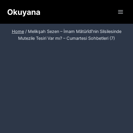
Skip
Okuyana
to
content
Home
/
Melikşah Sezen – İmam Mâtürîdî’nin Silsilesinde
Mutezile Tesiri Var mı? – Cumartesi Sohbetleri (7)