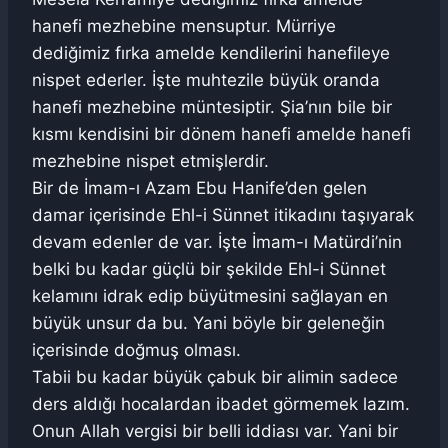
hanefi mezhebine mensuptur. Mürriye
dediğimiz fırka amelde kendilerini hanefileye
nispet ederler. İşte muhtezile büyük oranda
hanefi mezhebine müntesiptir. Şia’nın bile bir
kısmı kendisini bir dönem hanefi amelde hanefi
mezhebine nispet etmişlerdir.
Bir de İmam-ı Azam Ebu Hanife’den gelen
damar içerisinde Ehl-i Sünnet itikadını taşıyarak
devam edenler de var. İşte İmam-ı Matürdi’nin
belki bu kadar güçlü bir şekilde Ehl-i Sünnet
kelamını idrak edip büyütmesini sağlayan en
büyük unsur da bu. Yani böyle bir geleneğin
içerisinde doğmuş olması.
Tabii bu kadar büyük çabuk bir alimin sadece
ders aldığı hocalardan ibadet görmemek lazım.
Onun Allah vergisi bir belli iddiası var. Yani bir