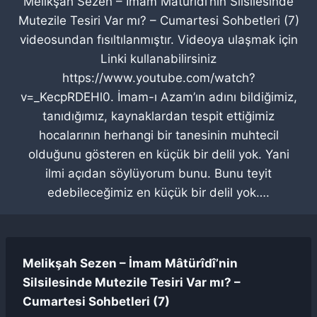
Melikşah Sezen – İmam Mâtürîdî’nin Silsilesinde
Mutezile Tesiri Var mı? – Cumartesi Sohbetleri (7)
videosundan fısıltılanmıştır. Videoya ulaşmak için
Linki kullanabilirsiniz
https://www.youtube.com/watch?
v=_KecpRDEHl0. İmam-ı Azam’ın adını bildiğimiz,
tanıdığımız, kaynaklardan tespit ettiğimiz
hocalarının herhangi bir tanesinin muhtecil
olduğunu gösteren en küçük bir delil yok. Yani
ilmi açıdan söylüyorum bunu. Bunu teyit
edebileceğimiz en küçük bir delil yok….
Melikşah Sezen – İmam Mâtürîdî’nin
Silsilesinde Mutezile Tesiri Var mı? –
Cumartesi Sohbetleri (7)