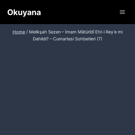
Skip
Okuyana
to
content
Home
/
Melikşah Sezen – İmam Mâtürîdî Ehl-i Rey’e mi
Dahildi? – Cumartesi Sohbetleri (7)