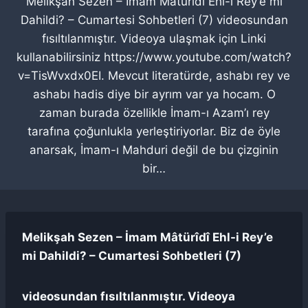
Melikşah Sezen – İmam Mâtürîdî Ehl-i Rey’e mi
Dahildi? – Cumartesi Sohbetleri (7) videosundan
fısıltılanmıştır. Videoya ulaşmak için Linki
kullanabilirsiniz https://www.youtube.com/watch?
v=TisWvxdx0EI. Mevcut literatürde, ashabı rey ve
ashabı hadis diye bir ayrım var ya hocam. O
zaman burada özellikle İmam-ı Azam’ı rey
tarafına çoğunlukla yerleştiriyorlar. Biz de öyle
anarsak, İmam-ı Mahduri değil de bu çizginin
bir…
Melikşah Sezen – İmam Mâtürîdî Ehl-i Rey’e
mi Dahildi? – Cumartesi Sohbetleri (7)
videosundan fısıltılanmıştır. Videoya