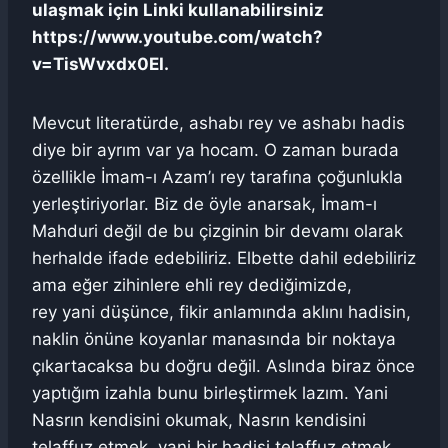
ulaşmak için Linki kullanabilirsiniz
https://www.youtube.com/watch?
v=TisWvxdx0EI.
Mevcut literatürde, ashabı rey ve ashabı hadis
diye bir ayrım var ya hocam. O zaman burada
özellikle İmam-ı Azam’ı rey tarafına çoğunlukla
yerleştiriyorlar. Biz de öyle anarsak, İmam-ı
Mahduri değil de bu çizginin bir devamı olarak
herhalde ifade edebiliriz. Elbette dahil edebiliriz
ama eğer zihinlere ehli rey dediğimizde,
rey yani düşünce, fikir anlamında aklını hadisin,
naklin önüne koyanlar manasında bir noktaya
çıkartacaksa bu doğru değil. Aslında biraz önce
yaptığım izahla bunu birleştirmek lazım. Yani
Nasrın kendisini okumak, Nasrın kendisini
telaffuz etmek, yani bir hadisi telaffuz etmek