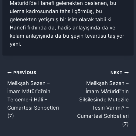
Maturidi’de Hanefi gelenekten beslenen, bu
ulema kadrosundan tahsil görmüş, bu
gelenekten yetişmiş bir isim olarak tabii ki
Hanefi fıkhında da, hadis anlayışında da ve
kelam anlayışında da bu şeyin tevarüsü taşıyor
yani.
Yazı
PREVIOUS
NEXT
Melikşah Sezen –
Melikşah Sezen –
gezinmesi
İmam Mâtürîdî’nin
İmam Mâtürîdî’nin
Terceme-i Hâli –
Silsilesinde Mutezile
Cumartesi Sohbetleri
Tesiri Var mı? –
(7)
Cumartesi Sohbetleri
(7)