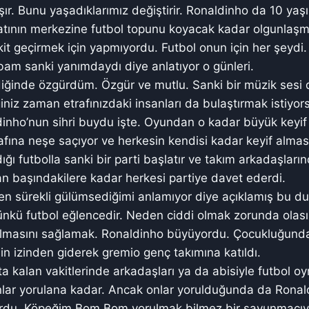
ır. Bunu yaşadıklarımız değiştirir. Ronaldinho da 10 ya
atının merkezine futbol topunu koyacak kadar olgunlaşm
it geçirmek için yapmıyordu. Futbol onun için her şeyd
am sanki yanımdaydı diye anlatıyor o günleri.
iğinde özgürdüm. Özgür ve mutlu. Sanki bir müzik sesi 
iniz zaman etrafınızdaki insanları da bulaştırmak istiyo
ho’nun sihri buydu işte. Oyundan o kadar büyük keyif a
afına neşe saçıyor ve herkesin kendisi kadar keyif alması
ğı futbolla sanki bir parti başlatır ve takım arkadaşları
n başındakilere kadar herkesi partiye davet ederdi.
en sürekli gülümsediğimi anlamıyor diye açıklamış bu d
kü futbol eğlencedir. Neden ciddi olmak zorunda olasın
lmasını sağlamak. Ronaldinho büyüyordu. Çocukluğunda 
nin izinden giderek gremio genç takımına katıldı.
a kalan vakitlerinde arkadaşları ya da abisiyle futbol
nlar yorulana kadar. Ancak onlar yorulduğunda da Ronal
rdu. Köpeğim Bom Bom yorulmak bilmez bir savunmacıyd