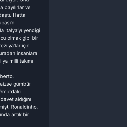
 bayılırlar ve
aştı. Hatta
pası’nı
a İtalya’yı yendiği
cu olmak gibi bir
zilya’lar için
sıradan insanlara
ilya milli takımı
oberto.
 caizse gümbür
êmio’daki
 davet aldığını
mişti Ronaldinho.
nda artık bir