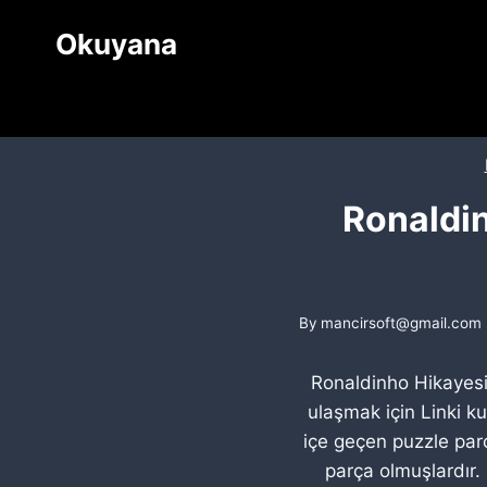
Skip
Okuyana
to
content
Ronaldin
By
mancirsoft@gmail.com
Ronaldinho Hikayesi
ulaşmak için Linki k
içe geçen puzzle parç
parça olmuşlardır. 