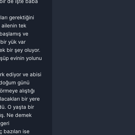
bir de işte baba
arı gerektiğini
ailenin tek
başlamış ve
bir yük var
k bir şey oluyor.
şüp evinin yolunu
k ediyor ve abisi
k doğum günü
örmeye alıştığı
acakları bir yere
dü. O yaşta bir
üş. Ne demek
geri
 bazıları ise