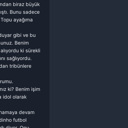
şından biraz büyük
ıştı. Bunu sadece
i. Topu ayağıma
duyar gibi ve bu
rsunuz. Benim
lıyordu ki sürekli
nı sağlıyordu.
ndan tribünlere
urumu.
ız ki? Benim işim
idol olarak
 oynamaya devam
dinho futbol
ı diyor. Onu