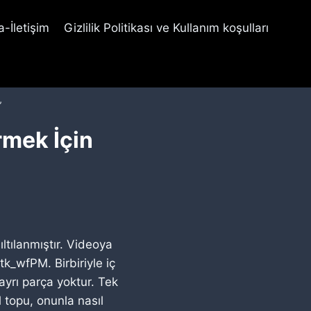
-İletişim
Gizlilik Politikası ve Kullanım koşulları
”
rmek İçin
tılanmıştır. Videoya
k_wfPM. Birbiriyle iç
ayrı parça yoktur. Tek
l topu, onunla nasıl