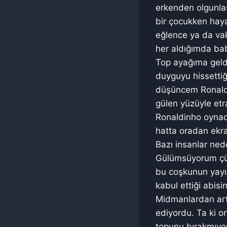
erkenden olgunlaş
bir çocukken hay
eğlence ya da vak
her aldığımda bab
Top ayağıma geld
duyguyu hissettiğ
düşüncem Ronaldin
gülen yüzüyle etr
Ronaldinho oynadı
hatta oradan ekra
Bazı insanlar ned
Gülümsüyorum çün
bu coşkunun yayı
kabul ettiği abisi
Midmanlardan art
ediyordu. Ta ki o
topunu bırakmıyo