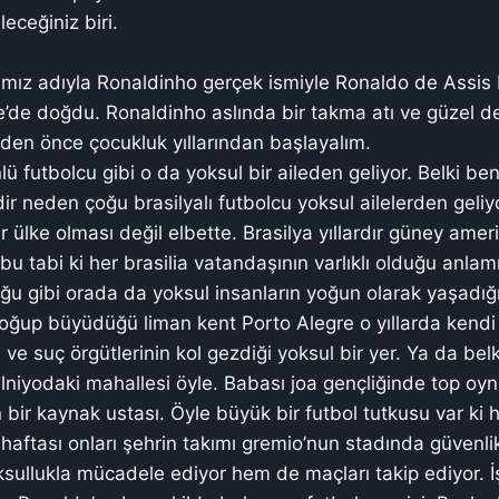
eceğiniz biri.
ımız adıyla Ronaldinho gerçek ismiyle Ronaldo de Assis 
’de doğdu. Ronaldinho aslında bir takma atı ve güzel de 
en önce çocukluk yıllarından başlayalım.
lü futbolcu gibi o da yoksul bir aileden geliyor. Belki ben
ir neden çoğu brasilyalı futbolcu yoksul ailelerden geliy
bir ülke olması değil elbette. Brasilya yıllardır güney ame
u tabi ki her brasilia vatandaşının varlıklı olduğu anlam
u gibi orada da yoksul insanların yoğun olarak yaşadığı 
ğup büyüdüğü liman kent Porto Alegre o yıllarda kendi 
ve suç örgütlerinin kol gezdiği yoksul bir yer. Ya da bel
lniyodaki mahallesi öyle. Babası joa gençliğinde top oyn
bir kaynak ustası. Öyle büyük bir futbol tutkusu var ki h
haftası onları şehrin takımı gremio’nun stadında güvenlik
sullukla mücadele ediyor hem de maçları takip ediyor. İşt