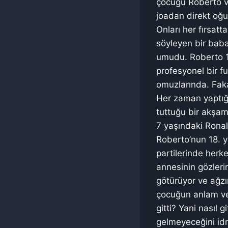
çocuğu Roberto ve
joadan direkt oğul
Onları her fırsatt
söyleyen bir baba
umudu. Roberto 1
profesyonel bir f
omuzlarında. Faka
Her zaman yaptığ
tuttuğu bir akşam
7 yaşındaki Ronal
Roberto’nun 18. y
partilerinde herke
annesinin gözleri
götürüyor ve ağzı
çocuğun anlam ve
gitti? Yani nasıl 
gelmeyeceğini idra