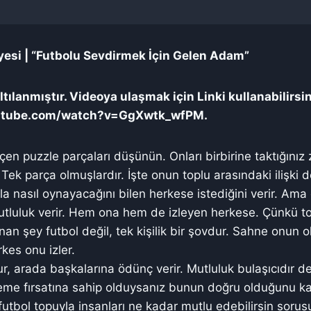
esi | “Futbolu Sevdirmek İçin Gelen Adam”
tılanmıştır. Videoya ulaşmak için Linki kullanabilirsi
utube.com/watch?v=GgXwtk_wfPM.
geçen puzzle parçaları düşünün. Onları birbirine taktığınız 
 Tek parça olmuşlardır. İşte onun toplu arasındaki ilişki
la nasıl oynayacağını bilen herkese istediğini verir. Ama
luluk verir. Hem ona hem de izleyen herkese. Çünkü to
n şey futbol değil, tek kişilik bir şovdur. Sahne onun ol
rkes onu izler.
, arada başkalarına ödünç verir. Mutluluk bulaşıcıdır de
leme fırsatına sahip olduysanız bunun doğru olduğunu k
 futbol topuyla insanları ne kadar mutlu edebilirsin soru