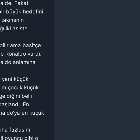
halde. Fakat
ir büyük hedefini
 takımının
ı iki asiste
bilir ama basitçe
ne Ronaldo vardı.
naldo anlamına
 yani küçük
izim çocuk küçük
ldiğini belli
başlandı. En
naldo’ya en küçük
ha fazlasını
li oyuncu gibi o