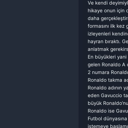
Ve kendi deyimiyl
hikaye onun için 
daha gerçekleştirm
formasını ilk kez 
izleyenleri kendi
hayran bıraktı. Ge
anlatmak gerekirs
En büyükleri yan
gelen Ronaldo A o
2 numara Ronaldo
Ronaldo takma adı
Ronaldo adının ya
eden Gavuccio ta
büyük Ronaldo’nu
Ronaldo ise Gavu
Futbol dünyasına 
istemeye başlamışt