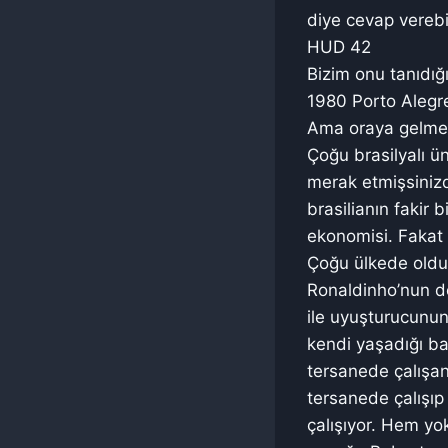
diye cevap verebil
HUD 42
Bizim onu tanıdığ
1980 Porto Alegre
Ama oraya gelmed
Çoğu brasilyalı ün
merak etmişsinizd
brasilianın fakir 
ekonomisi. Fakat b
Çoğu ülkede olduğ
Ronaldinho’nun do
ile uyuşturucunun 
kendi yaşadığı ba
tersanede çalışan 
tersanede çalışıp 
çalışıyor. Hem yok