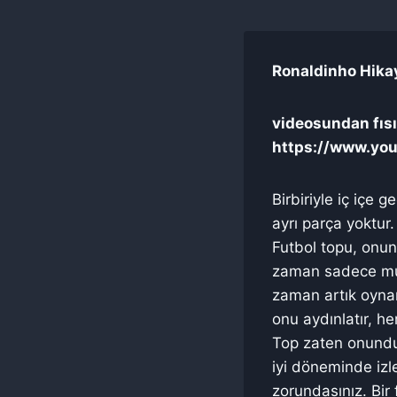
Ronaldinho Hikay
videosundan fısıl
https://www.yo
Birbiriyle iç içe 
ayrı parça yoktur.
Futbol topu, onun
zaman sadece mut
zaman artık oynana
onu aydınlatır, he
Top zaten onundur
iyi döneminde iz
zorundasınız. Bir