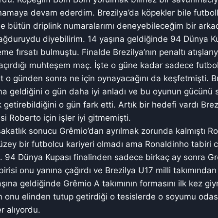
namaya devam ederdim. Brezilya’da köpekler bile futbolla
 bütün driplink numaralarımı deneyebileceğim bir arkad
mağduruydu diyebilirim. 14 yaşına geldiğinde 94 Dünya Ku
me fırsatı bulmuştu. Finalde Brezilya’nın penaltı atışlarıyl
açırdığı muhteşem maç. İşte o güne kadar sadece futbol
t o günden sonra ne için oynayacağını da keşfetmişti. Bre
a geldiğini o gün daha iyi anladı ve bu oyunun gücünü 
 getirebildiğini o gün fark etti. Artık bir hedefi vardı Brez
i Roberto için işler iyi gitmemişti.
 sakatlık sonucu Grêmio’dan ayrılmak zorunda kalmıştı R
zey bir futbolcu kariyeri olmadı ama Ronaldinho tabiri
. 94 Dünya Kupası finalinden sadece birkaç ay sonra Gr
irisi onu yanına çağırdı ve Brezilya U17 milli takımından
aşına geldiğinde Grêmio A takımının formasını ilk kez giy
 onu elinden tutup getirdiği o tesislerde o soyumu odası
r alıyordu.