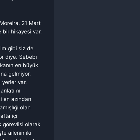
Moreira. 21 Mart
bir hikayesi var.
im gibi siz de
or diye. Sebebi
rikanın en büyük
ına gelmiyor.
yerler var.
anlatımı
ki en azından
amışlığı olan
afta içi
 görevlisi olarak
e ailenin iki