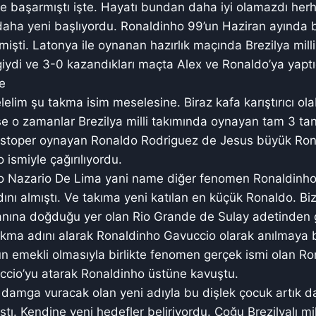
e başarmıştı işte. Hayatı bundan daha iyi olamazdı her
daha yeni başlıyordu. Ronaldinho 99’un Haziran ayında b
işti. Latonya ile oynanan hazırlık maçında Brezilya milli
giydi ve 3-0 kazandıkları maçta Alex ve Ronaldo’ya yaptığ
ne
lelim şu takma isim meselesine. Biraz kafa karıştırıcı ola
e o zamanlar Brezilya milli takımında oynayan tam 3 ta
i stoper oynayan Ronaldo Rodriguez de Jesus büyük Ro
 ismiyle çağırılıyordu.
 Nazario De Lima yani name diğer fenomen Ronaldinho
nı almıştı. Ve takıma yeni katılan en küçük Ronaldo. B
nına doğduğu yer olan Rio Grande de Sulay adetinden ge
kma adını alarak Ronaldinho Gavuccio olarak anılmaya 
n emekli olmasıyla birlikte fenomen gerçek ismi olan Ro
ccio’yu atarak Ronaldinho üstüne kavuştu.
damga vuracak olan yeni adıyla bu dişlek çocuk artık da
ı. Kendine yeni hedefler beliriyordu. Çoğu Brezilyalı mil