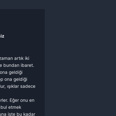
niz
zaman artık iki
 de bundan ibaret.
 ona geldiği
p ona geldiği
ur, ışıklar sadece
rler. Eğer onu en
abul etmek
suna işte bu kadar