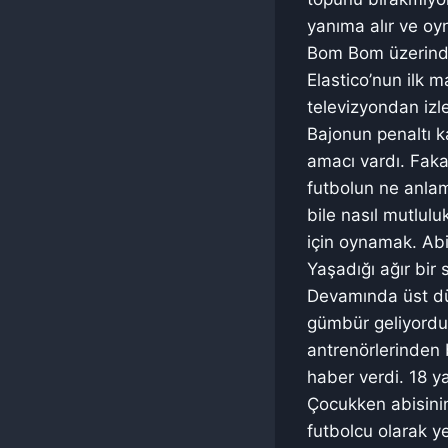
yanıma alır ve oy
Bom Bom üzerinde
Elastico’nun ilk 
televizyondan izle
Bajonun penaltı k
amacı vardı. Faka
futbolun ne anlam
bile nasıl mutluluk
için oynamak. Abis
Yaşadığı ağır bir
Devamında üst dü
gümbür geliyordu
antrenörlerinden b
haber verdi. 18 y
Çocukken abisinin
futbolcu olarak ye