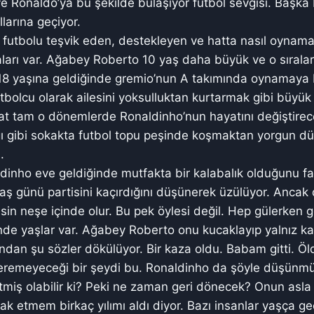
 Ronaldo’ya bu şekilde bulaşıyor futbol sevgisi. Başka 
larına geçiyor.
a futbolu teşvik eden, destekleyen ve hatta nasıl oynamal
ları var. Ağabey Roberto 10 yaş daha büyük ve o sıralar 
8 yaşına geldiğinde gremio’nun A takımında oynamaya 
utbolcu olarak ailesini yoksulluktan kurtarmak gibi büyük 
t tam o dönemlerde Ronaldinho’nun hayatını değiştirece
ı gibi sokakta futbol topu peşinde koşmaktan yorgun dü
.
dinho eve geldiğinde mutfakta bir kalabalık olduğunu far
aş günü partisini kaçırdığını düşünerek üzülüyor. Anca
sin neşe içinde olur. Bu pek öylesi değil. Hep gülerken g
nde yaşlar var. Ağabey Roberto onu kucaklayıp yalnız kal
ndan şu sözler dökülüyor. Bir kaza oldu. Babam gitti. Öl
remeyeceği bir şeydi bu. Ronaldinho da şöyle düşünm
gitmiş olabilir ki? Peki ne zaman geri dönecek? Onun asla 
k etmem birkaç yılımı aldı diyor. Bazı insanlar yaşça geç