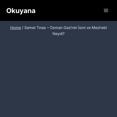
Skip
Okuyana
to
content
Home
/
Samet Tınas – Osman Gazi’nin İsmi ve Mezhebi
Neydi?