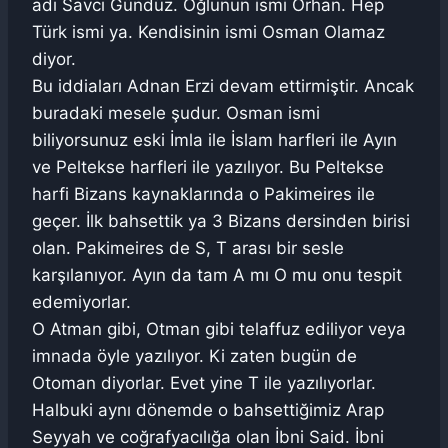
adı Savcı Gündüz. Oğlunun ismi Orhan. Hep
Türk ismi ya. Kendisinin ismi Osman Olamaz
diyor.
Bu iddiaları Adnan Erzi devam ettirmiştir. Ancak
buradaki mesele şudur. Osman ismi
biliyorsunuz eski İmla ile İslam harfleri ile Ayın
ve Peltekse harfleri ile yazılıyor. Bu Peltekse
harfi Bizans kaynaklarında o Pakimeires ile
geçer. İlk bahsettik ya 3 Bizans dersinden birisi
olan. Pakimeires de S, T arası bir sesle
karşılanıyor. Ayın da tam A mı O mu onu tespit
edemiyorlar.
O Atman gibi, Otman gibi telaffuz ediliyor veya
imnada öyle yazılıyor. Ki zaten bugün de
Otoman diyorlar. Evet yine T ile yazılıyorlar.
Halbuki aynı dönemde o bahsettiğimiz Arap
Seyyah ve coğrafyacılığa olan İbni Said. İbni