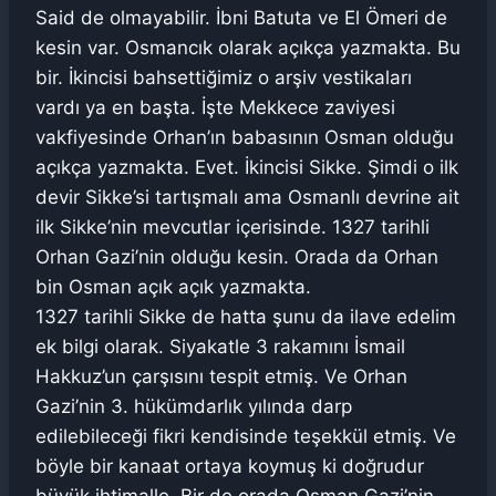
Said de olmayabilir. İbni Batuta ve El Ömeri de
kesin var. Osmancık olarak açıkça yazmakta. Bu
bir. İkincisi bahsettiğimiz o arşiv vestikaları
vardı ya en başta. İşte Mekkece zaviyesi
vakfiyesinde Orhan’ın babasının Osman olduğu
açıkça yazmakta. Evet. İkincisi Sikke. Şimdi o ilk
devir Sikke’si tartışmalı ama Osmanlı devrine ait
ilk Sikke’nin mevcutlar içerisinde. 1327 tarihli
Orhan Gazi’nin olduğu kesin. Orada da Orhan
bin Osman açık açık yazmakta.
1327 tarihli Sikke de hatta şunu da ilave edelim
ek bilgi olarak. Siyakatle 3 rakamını İsmail
Hakkuz’un çarşısını tespit etmiş. Ve Orhan
Gazi’nin 3. hükümdarlık yılında darp
edilebileceği fikri kendisinde teşekkül etmiş. Ve
böyle bir kanaat ortaya koymuş ki doğrudur
büyük ihtimalle. Bir de orada Osman Gazi’nin