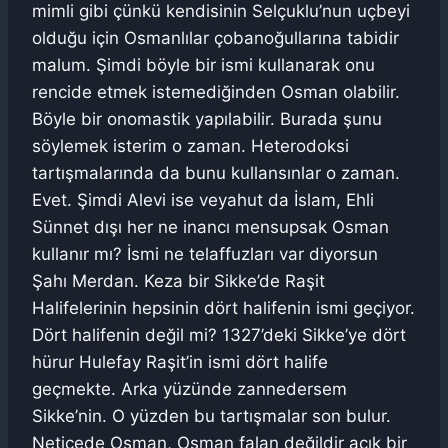
mimli gibi çünkü kendisinin Selçuklu’nun uçbeyi
olduğu için Osmanlılar çobanoğullarına tabidir
malum. Şimdi böyle bir ismi kullanarak onu
rencide etmek istemediğinden Osman olabilir.
Böyle bir onomastik yapılabilir. Burada şunu
söylemek isterim o zaman. Heterodoksi
tartışmalarında da bunu kullansınlar o zaman.
Evet. Şimdi Alevi ise veyahut da İslam, Ehli
Sünnet dışı her ne inancı mensupsak Osman
kullanır mı? İsmi ne telaffuzları var diyorsun
Şahı Merdan. Keza bir Sikke’de Raşit
Halifelerinin hepsinin dört halifenin ismi geçiyor.
Dört halifenin değil mi? 1327’deki Sikke’ye dört
hürur Hulefay Raşit’in ismi dört halife
geçmekte. Arka yüzünde zannedersem
Sikke’nin. O yüzden bu tartışmalar son bulur.
Neticede Osman, Osman falan değildir açık bir