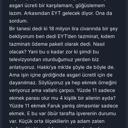
asgari ücreti bir karşılamam, göğüslemem
lazım. Arkasından EYT gelecek diyor. Ona da
sordum.
Bir tanesi dedi ki 18 milyon lira civarında bir şey
bekliyorum ben dedi EYT’den tazminat, kıdem
tazminatı ödeme paketi olarak dedi. Nasıl
olacak? Yani bu o kadar zor ki şimdi bu
televizyondan oturduğumuz yerden biz
anlatıyoruz. Hakkı’ya mk’de şöyle de böyle de.
Ama işin içine girdiğinde asgari ücretli için de
dayanılmaz. Söylüyoruz ya hep ekmek örneğini
veriyoruz ama vallahi çarpıcı. Yüzde 11 sadece
ekmek parası olur mu 4 kişilik bir ailenin ayda?
Yüzde 11 ekmek Faruk yanlış olmasınlar sadece
ekmek. E bu var öbür tarafta işverenin durumu
var. Küçük orta ölçeklilerin ya adam zaten