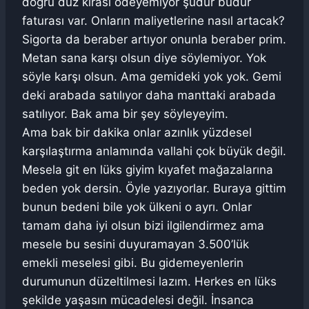
doğru düz kirası ödeyemiyor şudur budur
faturası var. Onların maliyetlerine nasıl artacak?
Sigorta da beraber artıyor onunla beraber prim.
Metan sana karşı olsun diye söylemiyor. Yok
söyle karşı olsun. Ama gemideki yok yok. Gemi
deki arabada satılıyor daha manttaki arabada
satılıyor. Bak ama bir şey söyleyeyim.
Ama bak bir dakika onlar azınlık yüzdesel
karşılaştırma anlamında vallahi çok büyük değil.
Mesela git en lüks giyim kıyafet mağazalarına
beden yok dersin. Öyle yazıyorlar. Buraya gittim
bunun bedeni bile yok ülkeni o ayrı. Onlar
tamam daha iyi olsun bizi ilgilendirmez ama
mesele bu sesini duyuramayan 3.500’lük
emekli meselesi gibi. Bu gidemeyenlerin
durumunun düzeltilmesi lazım. Herkes en lüks
şekilde yaşasın mücadelesi değil. İnsanca