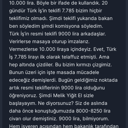
10.000 lira. Böyle bir ifade de kullandık. 20
gündür Türk İş’in teklifi 7.785 bizim hiçbir
teklifimiz olmadı. Şimdi teklifi yukarıda bakan
ben söyledim şimdi komisyona söyledim.
Türk İş’in resmi teklifi 9000 lira arkadaşlar.
Verirlerse masaya oturup imzalarız.
Vermezlerse 10.000 liraya içindeyiz. Evet, Türk
İş 7.785 lirayı ilk olarak telaffuz etmişti. Ama
hep altında çizdiler. Bu bizim kırmızı çizgimiz.
Bunun üzeri için işte masada mücadele
edeceğiz demişlerdi. Bugün geldiğimiz noktada
artık resmi tekliflerinin 9000 lira olduğunu
öğreniyoruz. Şimdi Melik Yiğit El sizle
başlayayım. Ne diyorsunuz? Siz de aslında
daha önce konuştuğumuzda 8000-8250 lira
civarı olur demiştiniz. 9000 lira, bilmiyorum.
Hem işveren açısından hem bakanlık tarafından