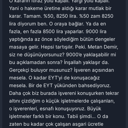
O kararın itiraz yolu kapalı. Yargı yolu kapalı.
Yani o hakeme üretine aldığı karar mutlak bir
karar. Tamam. %50, 8250 lira. %50 zam 8250
lira diyorum ben. O oraya bağlar. Ya da en
fazla, en fazla 8500 lira yaparlar. 9000 lira
yaptığında az önce söylediğim bütün dengeler
masaya gelir. Hepsi tartışılır. Peki. Metan Demir,
siz ne düşünüyorsunuz? 9000’e yaklaşabilir mi
bu açıklamadan sonra? İnşallah yaklaşır da.
Gerçekçi buluyor musunuz? İşveren açısından
mesela. O kadar EYT’yi de konuşacağız
mesela. Bir de EYT yükünden bahsediyoruz.
Daha çok biz burada işvereni konuşurken tekrar
altını çizdiğim o küçük işletmelerde çalışanları,
o işverenleri, esnafı konuşuyoruz. Büyük
işletmeler farklı bir konu. Tabii şimdi… O da
zaten bu kadar çok çalışan asgari ücretle