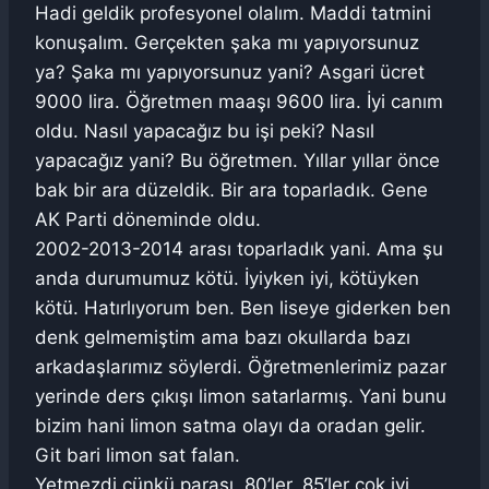
Hadi geldik profesyonel olalım. Maddi tatmini
konuşalım. Gerçekten şaka mı yapıyorsunuz
ya? Şaka mı yapıyorsunuz yani? Asgari ücret
9000 lira. Öğretmen maaşı 9600 lira. İyi canım
oldu. Nasıl yapacağız bu işi peki? Nasıl
yapacağız yani? Bu öğretmen. Yıllar yıllar önce
bak bir ara düzeldik. Bir ara toparladık. Gene
AK Parti döneminde oldu.
2002-2013-2014 arası toparladık yani. Ama şu
anda durumumuz kötü. İyiyken iyi, kötüyken
kötü. Hatırlıyorum ben. Ben liseye giderken ben
denk gelmemiştim ama bazı okullarda bazı
arkadaşlarımız söylerdi. Öğretmenlerimiz pazar
yerinde ders çıkışı limon satarlarmış. Yani bunu
bizim hani limon satma olayı da oradan gelir.
Git bari limon sat falan.
Yetmezdi çünkü parası. 80’ler, 85’ler çok iyi