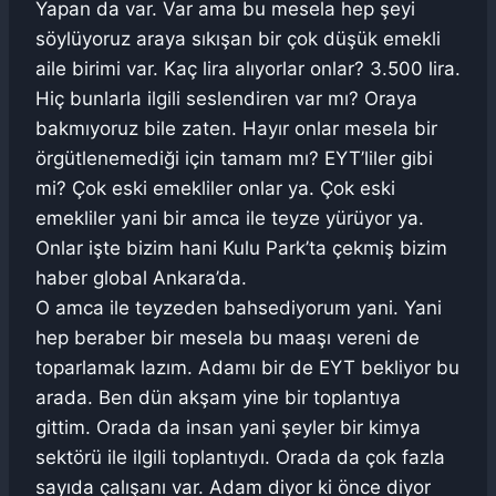
Yapan da var. Var ama bu mesela hep şeyi
söylüyoruz araya sıkışan bir çok düşük emekli
aile birimi var. Kaç lira alıyorlar onlar? 3.500 lira.
Hiç bunlarla ilgili seslendiren var mı? Oraya
bakmıyoruz bile zaten. Hayır onlar mesela bir
örgütlenemediği için tamam mı? EYT’liler gibi
mi? Çok eski emekliler onlar ya. Çok eski
emekliler yani bir amca ile teyze yürüyor ya.
Onlar işte bizim hani Kulu Park’ta çekmiş bizim
haber global Ankara’da.
O amca ile teyzeden bahsediyorum yani. Yani
hep beraber bir mesela bu maaşı vereni de
toparlamak lazım. Adamı bir de EYT bekliyor bu
arada. Ben dün akşam yine bir toplantıya
gittim. Orada da insan yani şeyler bir kimya
sektörü ile ilgili toplantıydı. Orada da çok fazla
sayıda çalışanı var. Adam diyor ki önce diyor