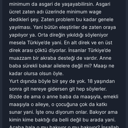
minimum da asgari de yaşayabilirsin. Asgari
ücret zaten adı üzerinde minimum wage
dedikleri şey. Zaten problem bu kadar genele
yayılması. Yani bütün eleştiriler de zaten oraya
yapılıyor ya. Orta direğin yıkıldığı söyleniyor
mesela Türkiye’de yani. En alt direk ve en üst
direk arası çöktü diyorlar. İnsanlar Türkiye’de
muazzam bir akraba desteği de vardır. Anne
baba sürekli bakar ailelere değil mi? Maaşı ne
kadar olursa olsun öyle.
Yurt dışında böyle bir şey de yok. 18 yaşından
sonra git nereye gidersen git hep söylerler.
Bizde de ama o anne baba da maaşıyla, emekli
maaşıyla o aileye, o çocuğuna çok da katkı
sunar yani. İşte onu diyorum onlar. Bakıyor ama
kimin kime baktığı da belli değil bu arada yani.
Acaba hala o mu bakıyor o mu bakıyor? İnşallah