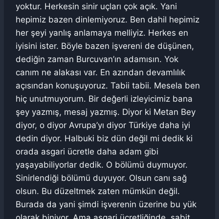
yoktur. Herkesin sinir uçları çok açık. Yani
hepimiz bazen dinlemiyoruz. Ben dahil hepimiz
her şeyi yanlış anlamaya melliyiz. Herkes en
iyisini ister. Böyle bazen işvereni de düşünen,
dediğin zaman Burcuvan’ın adamısın. Yok
canım ne alakası var. En azından devamlılık
açısından konuşuyoruz. Tabii tabii. Mesela ben
hiç unutmuyorum. Bir değerli izleyicimiz bana
şey yazmış, mesaj yazmış. Diyor ki Metan Bey
diyor, o diyor Avrupa’yı diyor Türkiye daha iyi
dedin diyor. Halbuki biz dün değil mi dedik ki
orada asgari ücretle daha adam gibi
yaşayabiliyorlar dedik. O bölümü duymuyor.
Sinirlendiği bölümü duyuyor. Olsun canı sağ
olsun. Bu düzeltmek zaten mümkün değil.
Burada da yani şimdi işverenin üzerine bu yük
olarak biniyor. Ama asgari ücretliğinde, sabit