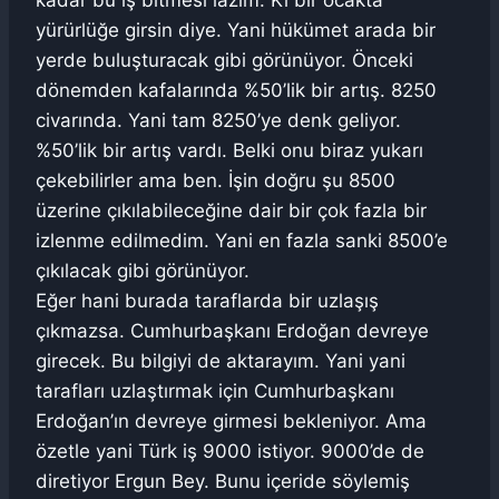
kadar bu iş bitmesi lazım. Ki bir ocakta
yürürlüğe girsin diye. Yani hükümet arada bir
yerde buluşturacak gibi görünüyor. Önceki
dönemden kafalarında %50’lik bir artış. 8250
civarında. Yani tam 8250’ye denk geliyor.
%50’lik bir artış vardı. Belki onu biraz yukarı
çekebilirler ama ben. İşin doğru şu 8500
üzerine çıkılabileceğine dair bir çok fazla bir
izlenme edilmedim. Yani en fazla sanki 8500’e
çıkılacak gibi görünüyor.
Eğer hani burada taraflarda bir uzlaşış
çıkmazsa. Cumhurbaşkanı Erdoğan devreye
girecek. Bu bilgiyi de aktarayım. Yani yani
tarafları uzlaştırmak için Cumhurbaşkanı
Erdoğan’ın devreye girmesi bekleniyor. Ama
özetle yani Türk iş 9000 istiyor. 9000’de de
diretiyor Ergun Bey. Bunu içeride söylemiş