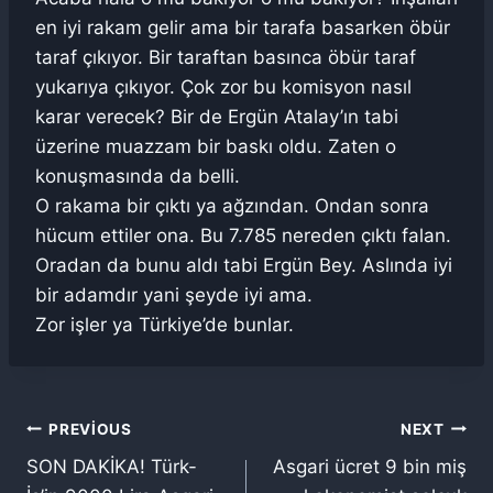
en iyi rakam gelir ama bir tarafa basarken öbür
taraf çıkıyor. Bir taraftan basınca öbür taraf
yukarıya çıkıyor. Çok zor bu komisyon nasıl
karar verecek? Bir de Ergün Atalay’ın tabi
üzerine muazzam bir baskı oldu. Zaten o
konuşmasında da belli.
O rakama bir çıktı ya ağzından. Ondan sonra
hücum ettiler ona. Bu 7.785 nereden çıktı falan.
Oradan da bunu aldı tabi Ergün Bey. Aslında iyi
bir adamdır yani şeyde iyi ama.
Zor işler ya Türkiye’de bunlar.
Yazı
PREVIOUS
NEXT
SON DAKİKA! Türk-
Asgari ücret 9 bin miş
gezinmesi