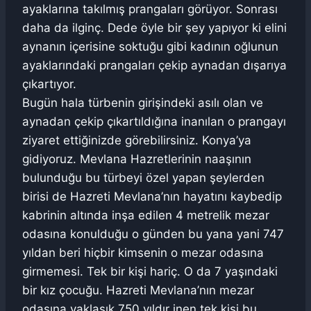
ayaklarına takılmış prangaları görüyor. Sonrası
daha da ilginç. Dede öyle bir şey yapıyor ki elini
aynanın içerisine soktuğu gibi kadının oğlunun
ayaklarındaki prangaları çekip aynadan dışarıya
çıkartıyor.
Bugün hala türbenin girişindeki asılı olan ve
aynadan çekip çıkartıldığına inanılan o prangayı
ziyaret ettiğinizde görebilirsiniz. Konya’ya
gidiyoruz. Mevlana Hazretlerinin naaşının
bulunduğu bu türbeyi özel yapan şeylerden
birisi de Hazreti Mevlana’nın hayatını kaybedip
kabrinin altında inşa edilen 4 metrelik mezar
odasına konulduğu o günden bu yana yani 747
yıldan beri hiçbir kimsenin o mezar odasına
girmemesi. Tek bir kişi hariç. O da 7 yaşındaki
bir kız çocuğu. Hazreti Mevlana’nın mezar
odasına yaklaşık 750 yıldır inen tek kişi bu