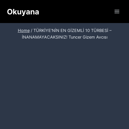
Skip
Okuyana
to
content
Home
/
TÜRKİYE’NİN EN GİZEMLİ 10 TÜRBESİ –
İNANAMAYACAKSINIZ! Tuncer Gizem Avcısı