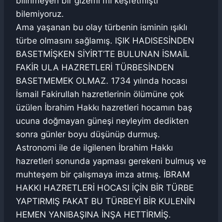
bilinmeyen bir gizemi mi keşfetmişti
bilemiyoruz.
Ama yaşanan bu olay türbenin isminin ışıklı
türbe olmasını sağlamış. IŞIK HADISESİNDEN
BASETMİŞKEN SİYİRT’TE BULUNAN İSMAİL
FAKİR ULA HAZRETLERİ TÜRBESİNDEN
BASETMEMEK OLMAZ. 1734 yılında hocası
İsmail Fakirullah hazretlerinin ölümüne çok
üzülen İbrahim Hakkı hazretleri hocamın baş
ucuna doğmayan güneşi neyleyim dedikten
sonra günler boyu düşünüp durmuş.
Astronomi ile de ilgilenen İbrahim Hakkı
hazretleri sonunda yapması gerekeni bulmuş ve
muhteşem bir çalışmaya imza atmış. İBRAM
HAKKI HAZRETLERİ HOCASI İÇİN BİR TÜRBE
YAPTIRMIŞ FAKAT BU TÜRBEYİ BİR KULENİN
HEMEN YANIBAŞINA İNŞA HETTİRMİŞ.