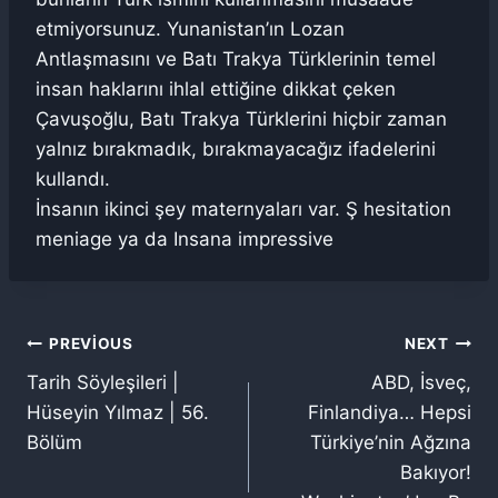
etmiyorsunuz. Yunanistan’ın Lozan
Antlaşmasını ve Batı Trakya Türklerinin temel
insan haklarını ihlal ettiğine dikkat çeken
Çavuşoğlu, Batı Trakya Türklerini hiçbir zaman
yalnız bırakmadık, bırakmayacağız ifadelerini
kullandı.
İnsanın ikinci şey maternyaları var. Ş hesitation
meniage ya da Insana impressive
Yazı
PREVIOUS
NEXT
Tarih Söyleşileri |
ABD, İsveç,
gezinmesi
Hüseyin Yılmaz | 56.
Finlandiya… Hepsi
Bölüm
Türkiye’nin Ağzına
Bakıyor!