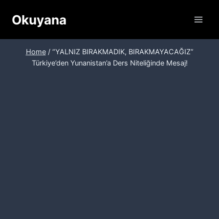
Skip
Okuyana
to
content
Home
/
“YALNIZ BIRAKMADIK, BIRAKMAYACAĞIZ”
Türkiye’den Yunanistan’a Ders Niteliğinde Mesaj!