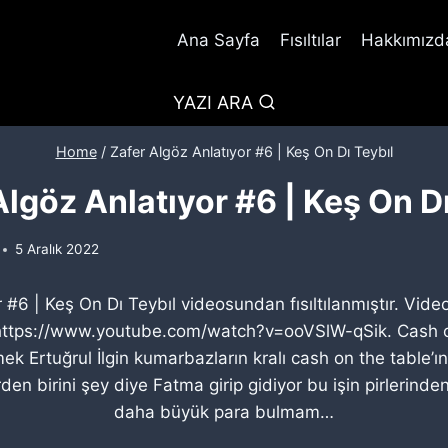
Ana Sayfa
Fısıltılar
Hakkımızda
YAZI ARA
Home
/
Zafer Algöz Anlatıyor #6 | Keş On Dı Teybıl
Algöz Anlatıyor #6 | Keş On Dı
5 Aralık 2022
r #6 | Keş On Dı Teybıl videosundan fısıltılanmıştır. Vide
z https://www.youtube.com/watch?v=ooVSlW-qSik. Cash o
k Ertuğrul İlgin kumarbazların kralı cash on the table’ı
den birini şey diye Fatma girip gidiyor bu işin pirlerinde
daha büyük para bulmam…