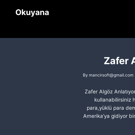
Skip
Okuyana
to
content
Zafer 
By
mancirsoft@gmail.com
Zafer Algöz Anlatıyo
kullanabilirsini
para,yüklü para deme
Amerika’ya gidiyor bir