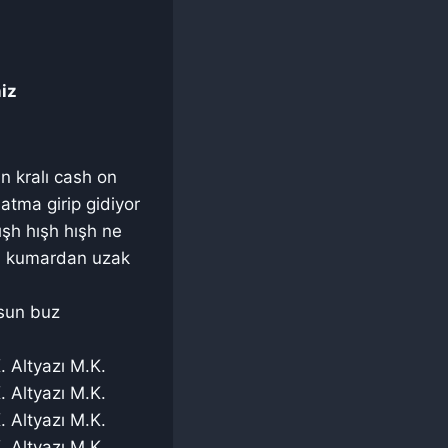
niz
n kralı cash on
Fatma girip gidiyor
ışh hışh hışh ne
en kumardan uzak
sun buz
. Altyazı M.K.
. Altyazı M.K.
. Altyazı M.K.
. Altyazı M.K.