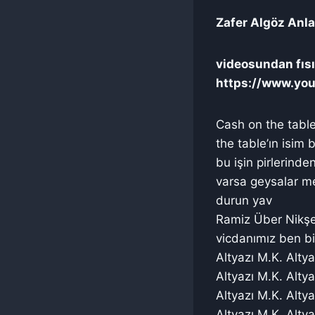
Zafer Algöz Anla
videosundan fısıl
https://www.yo
Cash on the table
the table’ın isim 
bu işin pirlerind
varsa geysalar me
durun yav
Ramiz Über Nikşe
vicdanımız ben b
Altyazı M.K. Altya
Altyazı M.K. Altya
Altyazı M.K. Altya
Altyazı M.K. Altya