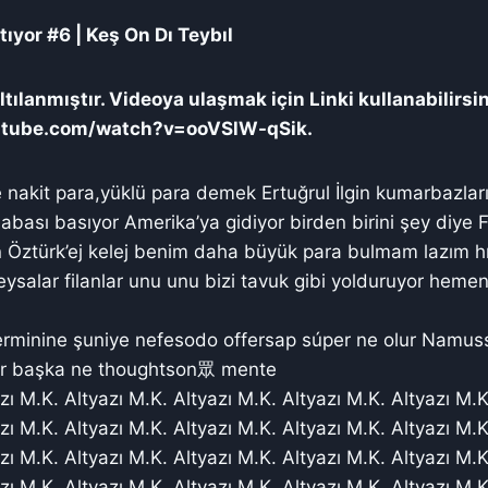
tıyor #6 | Keş On Dı Teybıl
tılanmıştır. Videoya ulaşmak için Linki kullanabilirsi
utube.com/watch?v=ooVSlW-qSik.
 nakit para,yüklü para demek Ertuğrul İlgin kumarbazları
babası basıyor Amerika’ya gidiyor birden birini şey diye 
en Öztürk’ej kelej benim daha büyük para bulmam lazım h
ysalar filanlar unu unu bizi tavuk gibi yolduruyor hem
rminine şuniye nefesodo offersap súper ne olur Namus
ir başka ne thoughtson眾 mente
zı M.K. Altyazı M.K. Altyazı M.K. Altyazı M.K. Altyazı M.K
zı M.K. Altyazı M.K. Altyazı M.K. Altyazı M.K. Altyazı M.K
zı M.K. Altyazı M.K. Altyazı M.K. Altyazı M.K. Altyazı M.K
zı M.K. Altyazı M.K. Altyazı M.K. Altyazı M.K. Altyazı M.K