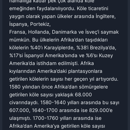
hamallığa kadar pek çok alanda köle
emeğinden faydalanılıyordu. Köle ticaretini
yaygın olarak yapan ülkeler arasında İngiltere,
İspanya, Portekiz,
Fransa, Hollanda, Danimarka ve İsveç’i saymak
mümkün. Bu ülkelerin Afrika’dan taşıdıkları
kölelerin %40’ı Karayiplerde, %38’i Brezilya’da,
%17’si İspanyol Amerika’sında ve %6’sı Kuzey
Amerika’da istihdam edilmişti. Afrika
kıyılarından Amerika’daki plantasyonlara
getirilen kölelerin sayısı her geçen yıl artıyordu.
1580 yılından önce Afrika’dan sömürgelere
getirilen köle sayısı yaklaşık 68.000
civarındaydı. 1580-1640 yılları arasında bu sayı
607.000, 1640-1700 arasında ise 829.000’e
ulaşmıştı. 1700-1760 yılları arasında ise
Afrika’dan Amerika’ya getirilen köle sayısı