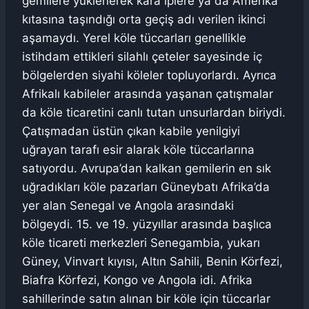
gemilere yüklenerek kara iplere ya da Amerika
kıtasına taşındığı orta geçiş adı verilen ikinci
aşamaydı. Yerel köle tüccarları genellikle
istihdam ettikleri silahlı çeteler sayesinde iç
bölgelerden siyahi köleler topluyorlardı. Ayrıca
Afrikalı kabileler arasında yaşanan çatışmalar
da köle ticaretini canlı tutan unsurlardan biriydi.
Çatışmadan üstün çıkan kabile yenilgiyi
uğrayan tarafı esir alarak köle tüccarlarına
satıyordu. Avrupa’dan kalkan gemilerin en sık
uğradıkları köle pazarları Güneybatı Afrika’da
yer alan Senegal ve Angola arasındaki
bölgeydi. 15. ve 19. yüzyıllar arasında başlıca
köle ticareti merkezleri Senegambia, yukarı
Güney, Vinvart kıyısı, Altın Sahili, Benin Körfezi,
Biafra Körfezi, Kongo ve Angola idi. Afrika
sahillerinde satın alınan bir köle için tüccarlar