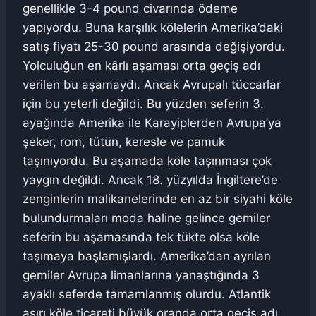
genellikle 3-4 pound civarında ödeme
yapıyordu. Buna karşılık kölelerin Amerika’daki
satış fiyatı 25-30 pound arasında değişiyordu.
Yolculuğun en kârlı aşaması orta geçiş adı
verilen bu aşamaydı. Ancak Avrupalı tüccarlar
için bu yeterli değildi. Bu yüzden seferin 3.
ayağında Amerika ile Karayiplerden Avrupa’ya
şeker, rom, tütün, keresle ve pamuk
taşınıyordu. Bu aşamada köle taşınması çok
yaygın değildi. Ancak 18. yüzyılda İngiltere’de
zenginlerin malikanelerinde en az bir siyahi köle
bulundurmaları moda haline gelince gemiler
seferin bu aşamasında tek tükte olsa köle
taşımaya başlamışlardı. Amerika’dan ayrılan
gemiler Avrupa limanlarına yanaştığında 3
ayaklı seferde tamamlanmış olurdu. Atlantik
aşırı köle ticareti büyük oranda orta geçiş adı