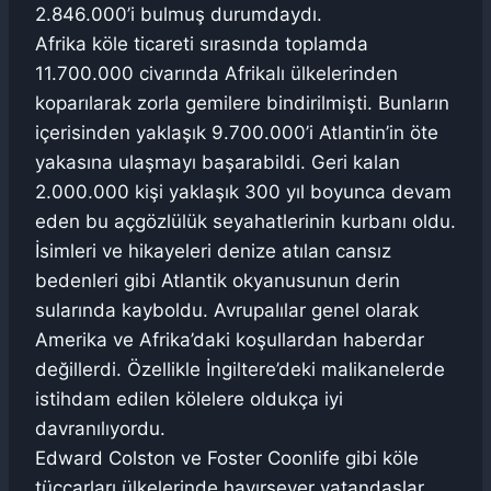
2.846.000’i bulmuş durumdaydı.
Afrika köle ticareti sırasında toplamda
11.700.000 civarında Afrikalı ülkelerinden
koparılarak zorla gemilere bindirilmişti. Bunların
içerisinden yaklaşık 9.700.000’i Atlantin’in öte
yakasına ulaşmayı başarabildi. Geri kalan
2.000.000 kişi yaklaşık 300 yıl boyunca devam
eden bu açgözlülük seyahatlerinin kurbanı oldu.
İsimleri ve hikayeleri denize atılan cansız
bedenleri gibi Atlantik okyanusunun derin
sularında kayboldu. Avrupalılar genel olarak
Amerika ve Afrika’daki koşullardan haberdar
değillerdi. Özellikle İngiltere’deki malikanelerde
istihdam edilen kölelere oldukça iyi
davranılıyordu.
Edward Colston ve Foster Coonlife gibi köle
tüccarları ülkelerinde hayırsever vatandaşlar