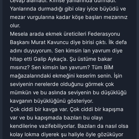
cevap alamadı. Kimse yanlarında durmadı.
Yanlarında durmadığı gibi olay iyice büyüdü ve
mezar vurgularına kadar köşe başları mezarınız
olur.
Mesela arada ekmek üreticileri Federasyonu
Başkanı Murat Kavuncu diye birisi çıktı. İlk defa
adını duyuyorum. Sen kimsin lan yavrum diye
hitap etti Galip Aykaç’a. Şu üstüme bakar
mısınız? Sen kimsin lan yavrum? Tüm BİM
mağazalarındaki ekmeğini keserim senin. İşin
seviyenin nerelerde olduğunu görmek çok
mümkün ve bu aslında seviyenin bu düşüklüğü
kavganın büyüklüğünü gösteriyor.
Çok ciddi bir kavga var. Çok ciddi bir kapışma
var ve bu kapışmada bazıları bu olayı
kendilerine vazifebiliyorlar. Bazıları da nasıl olsa
kolay lokma diyerek şu haliyle öyle gözüküyor