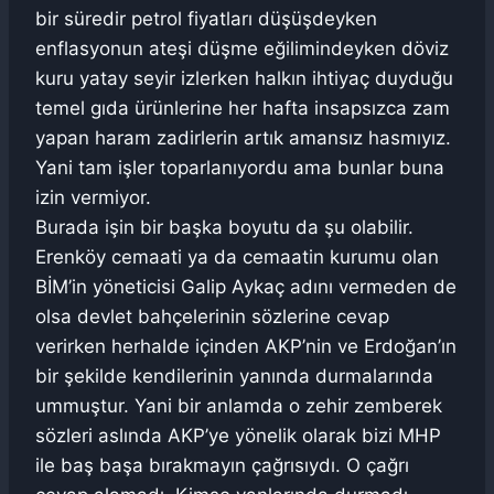
bir süredir petrol fiyatları düşüşdeyken
enflasyonun ateşi düşme eğilimindeyken döviz
kuru yatay seyir izlerken halkın ihtiyaç duyduğu
temel gıda ürünlerine her hafta insapsızca zam
yapan haram zadirlerin artık amansız hasmıyız.
Yani tam işler toparlanıyordu ama bunlar buna
izin vermiyor.
Burada işin bir başka boyutu da şu olabilir.
Erenköy cemaati ya da cemaatin kurumu olan
BİM’in yöneticisi Galip Aykaç adını vermeden de
olsa devlet bahçelerinin sözlerine cevap
verirken herhalde içinden AKP’nin ve Erdoğan’ın
bir şekilde kendilerinin yanında durmalarında
ummuştur. Yani bir anlamda o zehir zemberek
sözleri aslında AKP’ye yönelik olarak bizi MHP
ile baş başa bırakmayın çağrısıydı. O çağrı