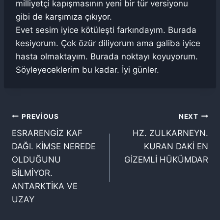
milliyetçi kapışmasının yeni bir tür versiyonu
gibi de karşımıza çıkıyor.
Evet sesim iyice kötüleşti farkındayım. Burada
kesiyorum. Çok özür diliyorum ama galiba iyice
hasta olmaktayım. Burada noktayı koyuyorum.
Söyleyeceklerim bu kadar. İyi günler.
Yazı
PREVIOUS
NEXT
ESRARENGİZ KAF
HZ. ZULKARNEYN.
gezinmesi
DAĞI. KİMSE NEREDE
KURAN DAKİ EN
OLDUĞUNU
GİZEMLİ HÜKÜMDAR
BİLMİYOR.
ANTARKTİKA VE
UZAY