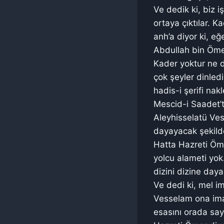
Ve dedik ki, biz i
ortaya çıktılar. 
anh’a diyor ki, eğ
Abdullah bin Ömer
Kader yoktur ne 
çok şeyler dinledi
hadis-i şerifi na
Mescid-i Saadet’te
Aleyhisselatü Ves
dayayacak şekilde
Hatta Hazreti Öme
yolcu alameti yok
dizini dizine daya
Ve dedi ki, mel i
Vesselam ona iman
esasını orada say