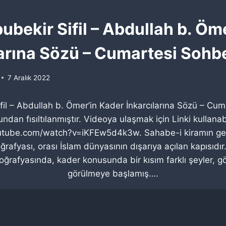
bubekir Sifil – Abdullah b. Öm
arına Sözü – Cumartesi Sohbe
7 Aralık 2022
fil – Abdullah b. Ömer’in Kader İnkarcılarına Sözü – Cum
ndan fısıltılanmıştır. Videoya ulaşmak için Linki kullanabi
utube.com/watch?v=iKFEw5d4k3w. Sahabe-i kiramın ge
ğrafyası, orası İslam dünyasının dışarıya açılan kapısıdır.
coğrafyasında, kader konusunda bir kısım farklı şeyler, gör
görülmeye başlamış….