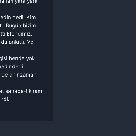
afları yara yara
ledin dedi. Kim
tı. Bugün bizim
attı Efendimiz.
da anlattı. Ve
gisi bende yok.
nedir dedi.
le de ahir zaman
et sahabe-i kiram
rdi.