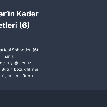
er’in Kader
tleri (6)
artesi Sohbetleri (6)
lirsiniz
nç kuşağı henüz
 Bütün bozuk fikirler
üşler ileri sürenler