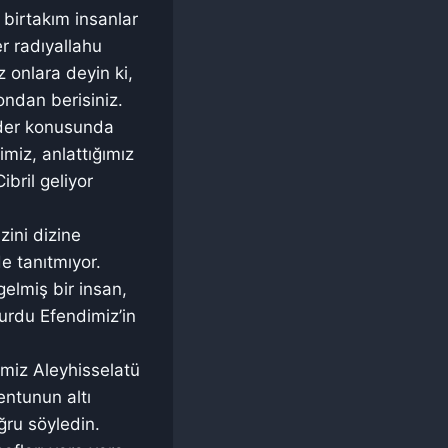
a birtakım insanlar
r radıyallahu
z onlara deyin ki,
ondan berisiniz.
ader konusunda
imiz, anlattığımız
bril geliyor
zini dizine
e tanıtmıyor.
gelmiş bir insan,
urdu Efendimiz’in
imiz Aleyhisselatü
entunun altı
ğru söyledin.