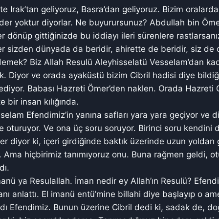
şte Irak’tan geliyoruz, Basra’dan geliyoruz. Bizim oralard
Kader yoktur diyorlar. Ne buyurursunuz? Abdullah bin Öme
er dönüp gittiğinizde bu iddiayı ileri sürenlere rastlarsanı
 sizden dünyada da beridir, ahirette de beridir, siz de 
demek? Biz Allah Resulü Aleyhisselatü Vesselam’dan k
k. Diyor ve orada ayaküstü bizim Cibril hadisi diye bildiğ
klediyor. Babası Hazreti Ömer’den naklen. Orada Hazreti Ci
 bir insan kılığında.
selam Efendimiz’in yanına safları yara yara geçiyor ve di
 oturuyor. Ve ona üç soru soruyor. Birinci soru kendini d
r diyor ki, içeri girdiğinde baktık üzerinde uzun yoldan 
. Ama hiçbirimiz tanımıyoruz onu. Buna rağmen geldi, ot
dı.
manü ya Resulallah. İman nedir ey Allah’ın Resulü? Efend
ı anlattı. El imanü entü’mine billahi diye başlayıp o am
dı Efendimiz. Bunun üzerine Cibril dedi ki, sadak de, do