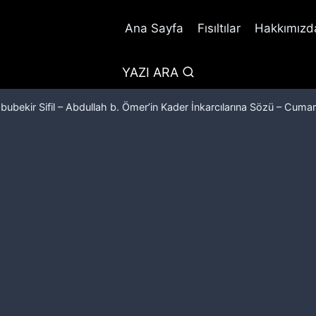
Ana Sayfa
Fısıltılar
Hakkımızda
YAZI ARA
Ebubekir Sifil – Abdullah b. Ömer’in Kader İnkarcılarına Sözü – Cumar