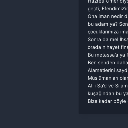
Hazreti Ömer diyo
geçti, Efendimiz’
Ona iman nedir di
bu adam ya? Sonra
çocuklarımıza iman
Sonra da mel İhsa
orada nihayet fin
Bu metassa’a ya 
Ben senden daha ç
Alametlerini sayd
Müslümanları olar
Al-i Sa’d ve Sıla
kuşağından bu yan
Bize kadar böyle 