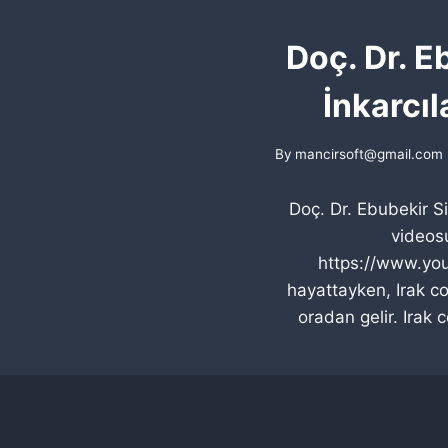
Doç. Dr. E
İnkarcıl
By
mancirsoft@gmail.com
Doç. Dr. Ebubekir Si
videosu
https://www.yo
hayattayken, Irak co
oradan gelir. Irak 