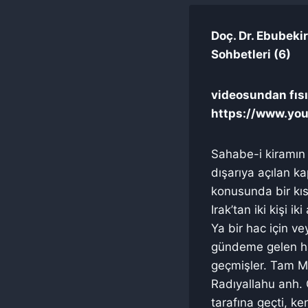
Doç. Dr. Ebubekir
Sohbetleri (6)
videosundan fısıl
https://www.yo
Sahabe-i kiramın 
dışarıya açılan ka
konusunda bir kıs
Irak’tan iki kişi i
Ya bir hac için ve
gündeme gelen ha
geçmişler. Tam Me
Radıyallahu anh. 
tarafına geçti, ken