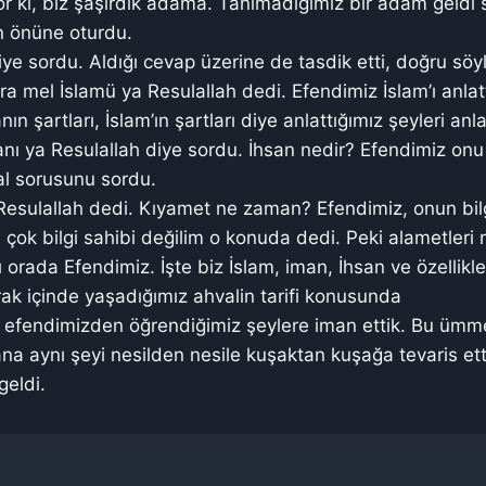
r ki, biz şaşırdık adama. Tanımadığımız bir adam geldi s
in önüne oturdu.
ye sordu. Aldığı cevap üzerine de tasdik etti, doğru söy
 mel İslamü ya Resulallah dedi. Efendimiz İslam’ı anlat
ın şartları, İslam’ın şartları diye anlattığımız şeyleri anl
nı ya Resulallah diye sordu. İhsan nedir? Efendimiz onu 
al sorusunu sordu.
Resulallah dedi. Kıyamet ne zaman? Efendimiz, onun bil
ok bilgi sahibi değilim o konuda dedi. Peki alametleri 
ı orada Efendimiz. İşte biz İslam, iman, İhsan ve özellik
ak içinde yaşadığımız ahvalin tarifi konusunda
m efendimizden öğrendiğimiz şeylere iman ettik. Bu ümm
a aynı şeyi nesilden nesile kuşaktan kuşağa tevaris etti
geldi.