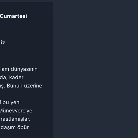
– Cumartesi
niz
slam dünyasının
nda, kader
mış. Bunun üzerine
i bu yeni
 Münevvere’ye
astlamışlar.
kadaşım öbür