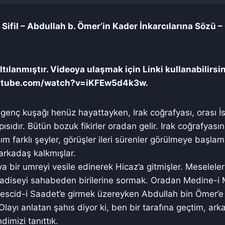
 Sifil – Abdullah b. Ömer’in Kader İnkarcılarına Sözü 
tılanmıştır. Videoya ulaşmak için Linki kullanabilirsi
utube.com/watch?v=iKFEw5d4k3w.
genç kuşağı henüz hayattayken, Irak coğrafyası, orası İ
pısıdır. Bütün bozuk fikirler oradan gelir. Irak coğrafyası
ım farklı şeyler, görüşler ileri sürenler görülmeye başla
ki arkadaş kalkmışlar.
ya bir umreyi vesile edinerek Hicaz’a gitmişler. Meseleler
diseyi sahabeden birilerine sormak. Oradan Medine-i
scid-i Saadet’e girmek üzereyken Abdullah bin Ömer’e r
Olayı anlatan şahıs diyor ki, ben bir tarafına geçtim, ar
dimizi tanıttık.