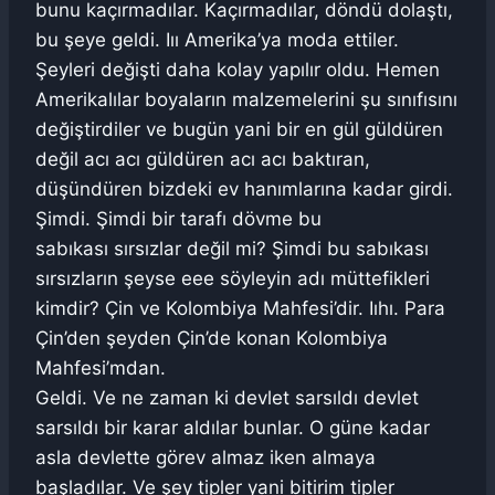
bunu kaçırmadılar. Kaçırmadılar, döndü dolaştı,
bu şeye geldi. Iıı Amerika’ya moda ettiler.
Şeyleri değişti daha kolay yapılır oldu. Hemen
Amerikalılar boyaların malzemelerini şu sınıfısını
değiştirdiler ve bugün yani bir en gül güldüren
değil acı acı güldüren acı acı baktıran,
düşündüren bizdeki ev hanımlarına kadar girdi.
Şimdi. Şimdi bir tarafı dövme bu
sabıkası sırsızlar değil mi? Şimdi bu sabıkası
sırsızların şeyse eee söyleyin adı müttefikleri
kimdir? Çin ve Kolombiya Mahfesi’dir. Iıhı. Para
Çin’den şeyden Çin’de konan Kolombiya
Mahfesi’mdan.
Geldi. Ve ne zaman ki devlet sarsıldı devlet
sarsıldı bir karar aldılar bunlar. O güne kadar
asla devlette görev almaz iken almaya
başladılar. Ve şey tipler yani bitirim tipler