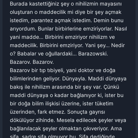
Burada kastettiğiniz şey o nihilizmin mayasını
oluşturan o maddecilik mi diye bir şey açmak
istedim, parantez açmak istedim. Demin bunu
arıyordum. Bunlar birbirlerine emziriyorlar. Nasıl
yani madde… Birbirini emziriyor nihilizm ve
maddecilik. Birbirini emziriyor. Yani şey… Nedir
o? Babalar ve oğullardaki… Barazowski.
Bazarov. Bazarov.
Bazarov bir tıp tıbiyeli, yani doktor ve doğa
bilimlerinden geliyor. Dünyayla. Maddi dünyaya
bakış ile nihilizm arasında bir şey var. Çünkü
maddi dünyaya o kadar bağlanıyor ki, ister bu
bir doğa bilim ilişkisi üzerine, ister tüketim
üzerinden, fark etmez. Sonuçta gayrısı
dökülüyor zihinde. Mesela edilecek şeyler veya
bağlanılacak şeyler olmaktan çıkıveriyor. Ama
şifa, sadre şifa olmuyor bu. Şifa dediğinde