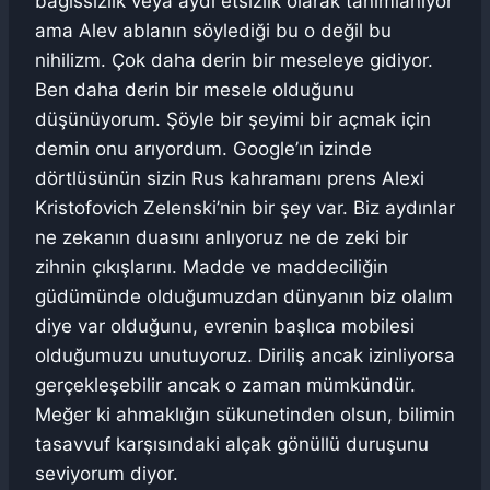
bağıssızlık veya aydi etsizlik olarak tanımlanıyor
ama Alev ablanın söylediği bu o değil bu
nihilizm. Çok daha derin bir meseleye gidiyor.
Ben daha derin bir mesele olduğunu
düşünüyorum. Şöyle bir şeyimi bir açmak için
demin onu arıyordum. Google’ın izinde
dörtlüsünün sizin Rus kahramanı prens Alexi
Kristofovich Zelenski’nin bir şey var. Biz aydınlar
ne zekanın duasını anlıyoruz ne de zeki bir
zihnin çıkışlarını. Madde ve maddeciliğin
güdümünde olduğumuzdan dünyanın biz olalım
diye var olduğunu, evrenin başlıca mobilesi
olduğumuzu unutuyoruz. Diriliş ancak izinliyorsa
gerçekleşebilir ancak o zaman mümkündür.
Meğer ki ahmaklığın sükunetinden olsun, bilimin
tasavvuf karşısındaki alçak gönüllü duruşunu
seviyorum diyor.