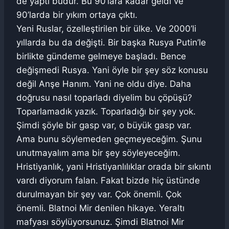
de yaptı budur. Bu 90’lara kadar geldi ve
90’larda bir yıkım ortaya çıktı.
Yeni Ruslar, özelleştirilen bir ülke. Ve 2000’li
yıllarda bu da değişti. Bir başka Rusya Putin’le
birlikte gündeme gelmeye başladı. Bence
değişmedi Rusya. Yani öyle bir şey söz konusu
değil Anşe Hanım. Yani ne oldu diye. Daha
doğrusu nasıl toparladı diyelim bu çöpüşü?
Toparlamadık yazık. Toparladığı bir şey yok.
Şimdi şöyle bir gasp var, o büyük gasp var.
Ama bunu söylemeden geçmeyeceğim. Şunu
unutmayalım ama bir şey söyleyeceğim.
Hristiyanlık, yani Hristiyanlılıklar orada bir sıkıntı
vardı diyorum falan. Fakat bizde hiç üstünde
durulmayan bir şey var. Çok önemli. Çok
önemli. Blatnoi Mir denilen hikaye. Yeraltı
mafyası söylüyorsunuz. Şimdi Blatnoi Mir