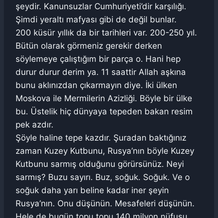
şeydir. Kanunsuzlar Cumhuriyeti’dir karşılığı.
Şimdi yeraltı mafyası gibi de değil bunlar.
200 küsür yıllık da bir tarihleri var. 200-250 yıl.
Bütün olarak görmeniz gerekir derken
söylemeye çalıştığım bir parça o. Hani hep
durur durur derim ya. 11 saattir Allah aşkına
bunu aklınızdan çıkarmayın diye. İki ülken
Moskova ile Mermilerin Azizliği. Böyle bir ülke
bu. Üstelik hiç dünyaya tepeden bakan resim
pek azdır.
Şöyle haline tepe kazdır. Şuradan baktığınız
zaman Kuzey Kutbunu, Rusya’nın böyle Kuzey
Kutbunu sarmış olduğunu görürsünüz. Neyi
sarmış? Buzu sayırı. Buz, soğuk. Soğuk. Ve o
soğuk daha yarı beline kadar iner şeyin
Rusya’nın. Onu düşünün. Mesafeleri düşünün.
Hele de bugün topu topu 140 milyon nüfusu