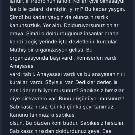
lafıdır. Iıı Pedro’nun lafıdır. Kolları çivli olmasaydı
İsa bile çalardı demiştir. Iyi mi? Bu kadar yaygın.
Şimdi bu kadar yaygın da olunca hırsızlık
kanunsuzluk. Yer aldı. Dolduruyorsunuz onlar
oraya. Şimdi o doldurduğunuz insanlar orada
kendi değiş yerinde işte devletlerini kurdular.
Müthiş bir organizasyon gelişti. Bu
organizasyonda başı vardı, komiserleri vardı.
Anayasası
vardı tabii. Anayasası vardı ve bu anayasanın ııı
kuralları vardı. Şöyle ııı var. Dedikler derler. Iıı
nasıl derler biliyor musunuz? Sabıkasız hırsızlar
diye bir kavram var. Bunu düşünüyor musunuz?
Sabıkasız hırsız. Çünkü çünkü şeyi tanımaz.
Kanunu tanımaz ki sabıkası
olsun. Bu bizden koni budur. Sabıkasız hırsızlar.
Sabıkasız hırsızları doldurdunuz şeye. Eee