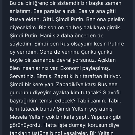
Bu da bir iğrenç bir sistemdir bir başka zaman
anlatırım. Eee paralar alındı. Eee ve ana gitti
Rusya elden. Gitti. Şimdi Putin. Ben ona gelelim
diyecektim. Biz son on on beş dakikaya girdik.
Şimdi Putin. Hani siz daha önceden de
söyledim. Şimdi ben Rus olsaydım kesin Putin’e
oy verirdim. Gene de veririm. Çünkü çünkü
böyle bir zamanda devralıyorsunuz. Açıktan
ölen insanlarınız var. Ekonomi paylaşılmış.
Servetiniz. Bitmiş. Zapatiki bir taraftan ittiriyor.
Şimdi bir kere yani Zapadiki’ye karşı Rus eee
gururunu diyeyim ayakta kim tutacak? Slavofil
bayrağı kim temsil edecek? Tabii canım. Tabii.
Kim tutacak bunu? Şimdi Yeltsin şey atmış.
Mesela Yeltsin çok bir kata yaptı. Yapacak gibi
görünüyordu. Hatta işte dumayı korusun diye
tankların üstüne bindi vesaireler. Bir Yeltsin