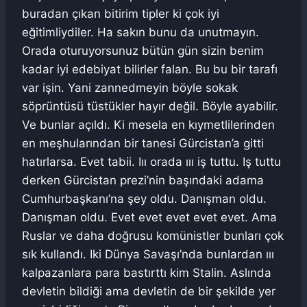
buradan çıkan bitirim tipler ki çok iyi
eğitimliydiler. Ha sakın bunu da unutmayın.
Orada oturuyorsunuz bütün gün sizin benim
kadar iyi edebiyat bilirler falan. Bu bu bir tarafı
var işin. Yani zannedmeyin böyle sokak
söprüntüsü tüstükler hayır değil. Böyle ayabilir.
Ve bunlar açıldı. Ki mesela en kıymetlilerinden
en meşhularından bir tanesi Gürcistan’a gitti
hatırlarsa. Evet tabii. Iıı orada ııı iş tuttu. Iş tuttu
derken Gürcistan prezi’nin başındaki adama
Cumhurbaşkanı’na şey oldu. Danışman oldu.
Danışman oldu. Evet evet evet evet evet. Ama
Ruslar ve daha doğrusu komünistler bunları çok
sık kullandı. Iki Dünya Savaşı’nda bunlardan ııı
kalpazanlara para bastırttı kim Stalin. Aslında
devletin bildiği ama devletin de bir şekilde yer