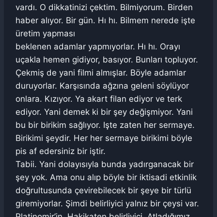
vardı. O dikkatinizi çektim. Bilmiyorum. Birden
haber alıyor. Bir gün. Hı hı. Bilmem nerede işte
üretim yapması
beklenen adamlar yapmıyorlar. Hı hı. Orayı
uçakla hemen gidiyor, basıyor. Bunları topluyor.
Çekmiş de yani filmi almışlar. Böyle adamlar
duruyorlar. Karşısında ağzına geleni söylüyor
onlara. Kızıyor. Ya akart filan ediyor ve terk
ediyor. Yani demek ki bir şey değişmiyor. Yani
bu bir birikim sağlıyor. Işte zaten her sermaye.
Birikimi şeydir. Her her sermaye birikimi böyle
pis af edersiniz bir iştir.
Tabii. Yani dolayısıyla bunda yadırganacak bir
şey yok. Ama onu alıp böyle bir iktisadi etkinlik
doğrultusunda çevirebilecek bir şeye bir türlü
giremiyorlar. Şimdi belirliyici yalnız bir çeysi var.
Platinomir’in. Hakikaten belirliyici. Atladığımız