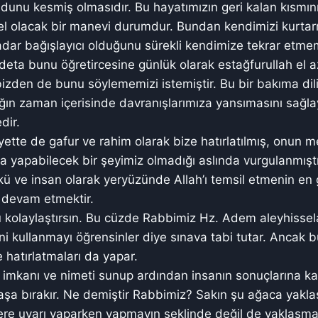
nu kesmiş olmasıdır. Bu hayatımızın geri kalan kısmını
l olacak bir manevi durumdur. Bundan kendimizi kurtar
kadar bağışlayıcı olduğunu sürekli kendimize tekrar etmem
ta bunu öğretircesine günlük olarak estağfurullah el a
zden de bunu söylememizi istemiştir. Bu bir bakıma dili
ığın zaman içerisinde davranışlarımıza yansımasını sağl
dir.
ayette de gafur ve rahim olarak bize hatırlatılmış, onun
 yapabilecek bir şeyimiz olmadığı aslında vurgulanmıştı
ü ve insan olarak yeryüzünde Allah’ı temsil etmenin en 
 devam etmektir.
u kolaylaştırsın. Bu cüzde Rabbimiz Hz. Adem aleyhisse
ini kullanmayı öğrensinler diye sınava tabi tutar. Ancak
ve hatırlatmaları da yapar.
ği imkanı ve nimeti sunup ardından insanın sonuçlarına 
başa bırakır. Ne demiştir Rabbimiz? Sakın şu ağaca yakla
ere uyarı yaparken yapmayın şeklinde değil de yaklaşmay