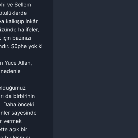
yhi ve Sellem
kötülüklerde
 kalkışıp inkâr
üzünde halifeler,
için bazınızı
dır. Şüphe yok ki
en Yüce Allah,
u nedenle
 olduğumuz
ı da birbirinin
k. Daha önceki
inler sayesinde
ar vermek
te açık bir
ve bir kısmını