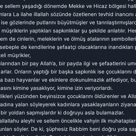
 ve sellem yaşadığı dönemde Mekke ve Hicaz bölgesi halk
ara La ilahe illallah sözünde özetlenen tevhid inancını 
ise gözlerinde putlarını büyütmüşler ve tanrılaştırmışlard
üşriklerin yaptıkları sapkınlıklar şu şekilde anlatılır. He
hem de cinlerin, meleklerin ve ölmüş atalarının semboller
ebeple de kendilerine şefaatçi olacaklarına inandıkları pu
li müşrikler,
larından bir pay Allah’a, bir payda ilgi ve şefaatlerini um
arlar. Onların yaptığı bir başka sapkınlık ise çocuklarını d
a bazı hayvanlar ve ekinlere dokunulmazlık atfediyor, b
masını kimine yasaklıyor, kimine izin veriyorlardı.
izlikleri yüzünden beyinsizce çocuklarını öldürenler ve All
ah adına yalan söyleyerek kadınlara yasaklayanların ziyana
e bir yoldan sapmışlardır ki doğruyu asla bulamazlar.
lallahu aleyhi ve sellem öncelikle vahyin ilk muhatapla
unları söyler. De ki, şüphesiz Rabbim beni doğru yola s