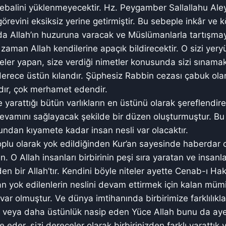
ebalini yüklenmeyecektir. Hz. Peygamber Sallallahu Ale
görevini eksiksiz yerine getirmiştir. Bu sebeple inkâr ve 
a Allah’ın huzuruna varacak ve Müslümanlarla tartışmaya
o zaman Allah kendilerine apaçık bildirecektir. O sizi yery
ler yapan, size verdiği nimetler konusunda sizi sınamak 
erece üstün kılandır. Şüphesiz Rabbin cezası çabuk olan
dır, çok merhamet edendir.
 yarattığı bütün varlıkların en üstünü olarak şereflendir
devamını sağlayacak şekilde bir düzen oluşturmuştur. B
ndan kıyamete kadar insan nesli var olacaktır.
oplu olarak yok edildiğinden Kur’an sayesinde haberdar
O Allah insanları birbirinin peşi sıra yaratan ve insanlar
en bir Allah’tır. Kendini böyle niteler ayette Cenab-ı Ha
 yok edilenlerin neslini devam ettirmek için kalan müm
 var olmuştur. Ve dünya imtihanında birbirimize farklılıkl
k veya daha üstünlük nasip eden Yüce Allah bunu da ayet
e eder, sizi dereceler olarak birbirinizden farklı yarattık 