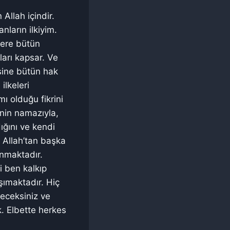
llah içindir.
ların ilkiyim.
zere bütün
ları kapsar. Ve
sine bütün hak
ilkeleri
ı olduğu fikrini
inin namazıyla,
ığını ve kendi
 Allah’tan başka
unmaktadır.
i ben kalkıp
şımaktadır. Hiç
eceksiniz ve
. Elbette herkes