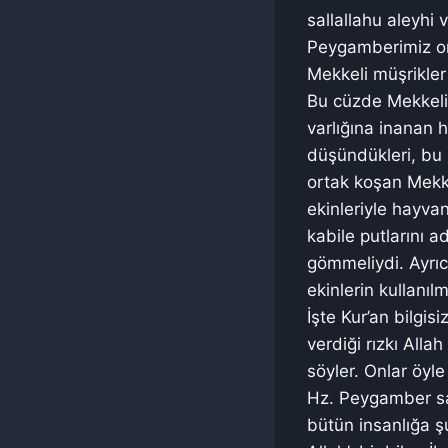
sallallahu aleyhi
Peygamberimiz onl
Mekkeli müşrikler 
Bu cüzde Mekkeli m
varlığına inanan 
düşündükleri, bu s
ortak koşan Mekke
ekinleriyle hayvan
kabile putlarını ad
gömmeliydi. Ayrıc
ekinlerin kullanıl
İşte Kur’an bilgis
verdiği rızkı All
söyler. Onlar öyl
Hz. Peygamber sal
bütün insanlığa ş