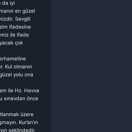
 da iyi
manın en güzel
izdir. Sevgili
zim ifadesine
miz ile ifade
ayacak çok
 merhametine
r. Kul olmanın
güzel yolu ona
lam ile Hz. Havva
 bu sınavdan önce
katlanmak üzere
şmayın. Kur’an’ın
ın şeklindedir.