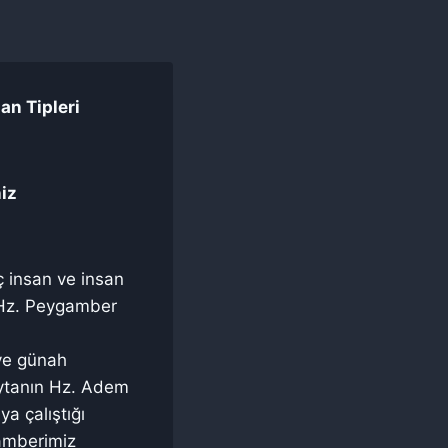
an Tipleri
niz
 insan ve insan
e Hz. Peygamber
 ve günah
eytanın Hz. Adem
a çalıştığı
gamberimiz