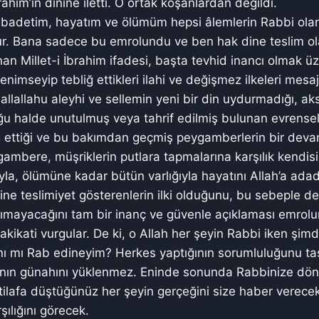
brahim’in dinine iletti. O ortak koşanlardan değildi.
adetim, hayatım ve ölümüm hepsi âlemlerin Rabbi olan A
r. Bana sadece bu emrolundu ve ben hak dine teslim olan
nan Millet-i İbrahim ifadesi, başta tevhid inancı olmak ü
imseyip tebliğ ettikleri ilahi ve değişmez ilkeleri mesaj
allahu aleyhi ve sellemin yeni bir din uydurmadığı, ak
ğu halde unutulmuş veya tahrif edilmiş bulunan evrensel 
 ettiği ve bu bakımdan geçmiş peygamberlerin bir devam
gambere, müşriklerin putlara tapmalarına karşılık kendis
yla, ölümüne kadar bütün varlığıyla hayatını Allah’a adad
e teslimiyet gösterenlerin ilki olduğunu, bu sebeple de
tanımayacağını tam bir inanç ve güvenle açıklaması emrol
kikati vurgular. De ki, o Allah her şeyin Rabbi iken şimd
nı mı Rab edineyim? Herkes yaptığının sorumluluğunu ta
ının günahını yüklenmez. Eninde sonunda Rabbinize dön
tilafa düştüğünüz her şeyin gerçeğini size haber verecek
şılığını görecek.