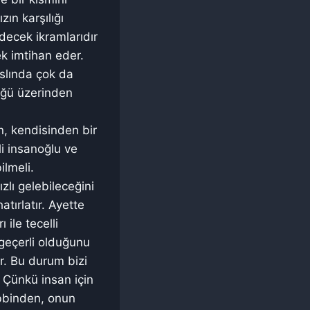
zın karşılığı
decek ikramlarıdır
ek imtihan eder.
slında çok da
üğü üzerinden
n, kendisinden bir
li insanoğlu ve
ilmeli.
zlı gelebileceğini
tırlatır. Ayette
 ile tecelli
 geçerli olduğunu
r. Bu durum bizi
 Çünkü insan için
bbinden, onun