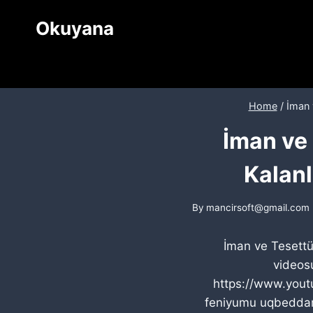
Skip
Okuyana
to
content
Home
/
İman 
İman ve 
Kalanl
By
mancirsoft@gmail.com
İman ve Tesettür
videosu
https://www.you
feniyumu uqbeddar.