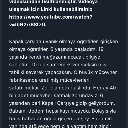
videosundan fısıltılanmıştır. Videoya
ulaşmak için Linki kullanabilirsiniz
https://www.youtube.com/watch?
v=IbN2rrBSfzU.
Kapalı çarşıda uyanık olmaya öğretirler, girişken
olmaya öğretirler. 6 yaşında başladım, 19
yaşında kendi mağazamı açacak bilgiye
sahiptim. 10 bin saat emek vereceksin o işi,
tabii ki severek yapacaksın. O büyük mücevher
fabrikasında üretilmiş mücevherleri
satabilmektir. Zor olan odur aslında. Her ay 40
bin adet mücevher satmak zorundayız. 6
yaşından beri Kapalı Çarşıya gidip geliyordum.
Babam, dedem hepsi kuyumcuydu. Dolayısıyla
bu iş babadan oğula geçen bir şey. Babamın
yanında atölyede hem cila yaptım hem zincir