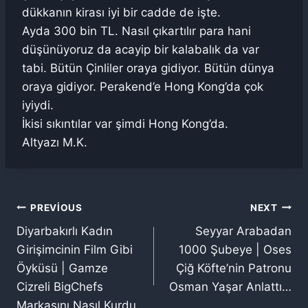
dükkanın kirası iyi bir cadde de işte.
Ayda 300 bin TL. Nasıl çıkartılır para hani
düşünüyoruz da acayip bir kalabalık da var
tabi. Bütün Çinliler oraya gidiyor. Bütün dünya
oraya gidiyor. Perakend’e Hong Kong’da çok
iyiydi.
İkisi sıkıntılar var şimdi Hong Kong’da.
Altyazı M.K.
Yazı
PREVIOUS
NEXT
Diyarbakırlı Kadın
Seyyar Arabadan
gezinmesi
Girişimcinin Film Gibi
1000 Şubeye | Oses
Öyküsü | Gamze
Çiğ Köfte’nin Patronu
Cizreli BigChefs
Osman Yaşar Anlattı…
Markasını Nasıl Kurdu