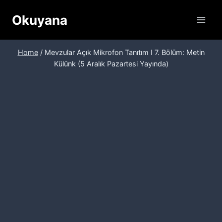
Skip
Okuyana
to
content
Home
/
Mevzular Açık Mikrofon Tanıtım I 7. Bölüm: Metin
Külünk (5 Aralık Pazartesi Yayında)