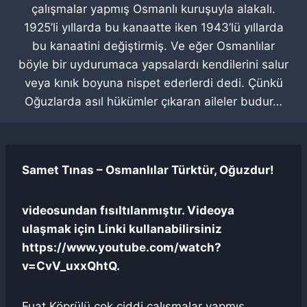
çalışmalar yapmış Osmanlı kuruşuyla alakalı.
1925’li yıllarda bu kanaatte iken 1943’lü yıllarda
bu kanaatini değiştirmiş. Ve eğer Osmanlılar
böyle bir uydurumaca yapsalardı kendilerini salur
veya kınık boyuna nispet ederlerdi dedi. Çünkü
Oğuzlarda asıl hükümler çıkaran aileler budur…
Samet Tınas – Osmanlılar Türktür, Oğuzdur!
videosundan fısıltılanmıştır. Videoya
ulaşmak için Linki kullanabilirsiniz
https://www.youtube.com/watch?
v=CvV_uxxQhtQ.
Fuat Köprülü çok ciddi çalışmalar yapmış