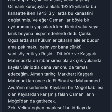
Osmanlı kuruşuyla alakalı. 1925’li yıllarda bu
kanaatte iken 1943’lü yıllarda bu kanaatini
değiştirmiş. Ve eğer Osmanlılar böyle bir
uydurumaca yapsalardı kendilerini salur veya
kınık boyuna nispet ederlerdi dedi. Çünkü
Oğuzlarda asıl hükümler çıkaran aileler budur
ama pek makul gelmiyor bana çünkü
yani söyledik ya Reşid-i Dittin’de ve Kaşgarlı
Mahmud’da da itibar sırası olarak çok yukarıda
kayılar. Bir iddia daha var onu da temas
edeceğim. Alman tarihçi Markhart Kaşgarlı
Mahmud’dan önce de El Biruni ve Muhammed
Avufi’nin eserlerinde Kayıların bir Moğol kabilesi
olan Kayılardan karışmış falan Osmanlıların
Moğol’dan da getirecek.
Zeki Velidutoghan maalesef bu iddiayı da