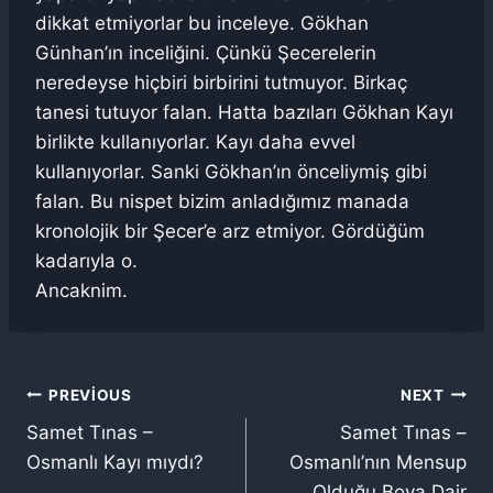
dikkat etmiyorlar bu inceleye. Gökhan
Günhan’ın inceliğini. Çünkü Şecerelerin
neredeyse hiçbiri birbirini tutmuyor. Birkaç
tanesi tutuyor falan. Hatta bazıları Gökhan Kayı
birlikte kullanıyorlar. Kayı daha evvel
kullanıyorlar. Sanki Gökhan’ın önceliymiş gibi
falan. Bu nispet bizim anladığımız manada
kronolojik bir Şecer’e arz etmiyor. Gördüğüm
kadarıyla o.
Ancaknim.
Yazı
PREVIOUS
NEXT
Samet Tınas –
Samet Tınas –
gezinmesi
Osmanlı Kayı mıydı?
Osmanlı’nın Mensup
Olduğu Boya Dair