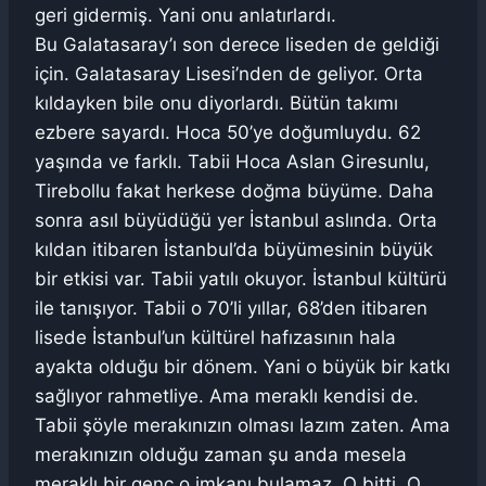
geri gidermiş. Yani onu anlatırlardı.
Bu Galatasaray’ı son derece liseden de geldiği
için. Galatasaray Lisesi’nden de geliyor. Orta
kıldayken bile onu diyorlardı. Bütün takımı
ezbere sayardı. Hoca 50’ye doğumluydu. 62
yaşında ve farklı. Tabii Hoca Aslan Giresunlu,
Tirebollu fakat herkese doğma büyüme. Daha
sonra asıl büyüdüğü yer İstanbul aslında. Orta
kıldan itibaren İstanbul’da büyümesinin büyük
bir etkisi var. Tabii yatılı okuyor. İstanbul kültürü
ile tanışıyor. Tabii o 70’li yıllar, 68’den itibaren
lisede İstanbul’un kültürel hafızasının hala
ayakta olduğu bir dönem. Yani o büyük bir katkı
sağlıyor rahmetliye. Ama meraklı kendisi de.
Tabii şöyle merakınızın olması lazım zaten. Ama
merakınızın olduğu zaman şu anda mesela
meraklı bir genç o imkanı bulamaz. O bitti. O