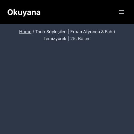
Skip
Okuyana
to
content
Home
/
Tarih Söyleşileri | Erhan Afyoncu & Fahri
Temizyürek | 25. Bölüm