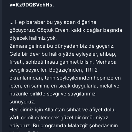
v=Kz9DQBVchHs.
… Hep beraber bu yayladan diğerine
göçüyoruz. Göçtük Ervan, kaldık dağlar başında
diyecek halimiz yok.
Zamanı gelince bu dünyadan biz de göçeriz.
Gele bir devr bu hâlıkı yâde eyleyeler, ahbap,
fırsatı, sohbeti fırsatı ganimet bilsin. Merhaba
sevgili seyirciler. Boğaziç’inden, TRT2
ekranlarından, tarih söyleşilerinden hepinize en
içten, en samimi, en sıcak duygularla, melâl ve
hüzünle birlikte sevgi ve saygılarımızı
sunuyoruz.
Her biriniz için Allah’tan sıhhat ve afiyet dolu,
yâdı cemîl eğlenecek güzel bir ömür niyaz
ediyoruz. Bu programda Malazgit şohedasının