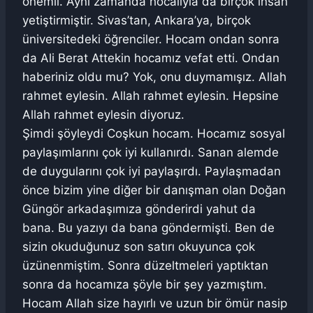
önemli. Aynı zamanda hocalıyla da birçok insan
yetiştirmiştir. Sivas’tan, Ankara’ya, birçok
üniversitedeki öğrenciler. Hocam ondan sonra
da Ali Berat Attekin hocamız vefat etti. Ondan
haberiniz oldu mu? Yok, onu duymamışız. Allah
rahmet eylesin. Allah rahmet eylesin. Hepsine
Allah rahmet eylesin diyoruz.
Şimdi şöyleydi Coşkun hocam. Hocamız sosyal
paylaşımlarını çok iyi kullanırdı. Sanan alemde
de duygularını çok iyi paylaşırdı. Paylaşmadan
önce bizim yine diğer bir danışman olan Doğan
Güngör arkadaşımıza gönderirdi yahut da
bana. Bu yazıyı da bana göndermişti. Ben de
sizin okuduğunuz son satırı okuyunca çok
üzünenmiştim. Sonra düzeltmeleri yaptıktan
sonra da hocamıza şöyle bir şey yazmıştım.
Hocam Allah size hayırlı ve uzun bir ömür nasip