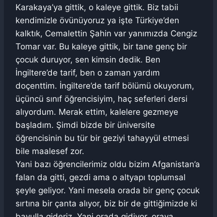
Karakaya’ya gittik, o kaleye gittik. Biz tabii
kendimizle övünüyoruz ya işte Türkiye’den
kalktık, Cemalettin Şahin var yanımızda Cengiz
Tomar var. Bu kaleye gittik, bir tane genç bir
çocuk duruyor, sen kimsin dedik. Ben
İngiltere’de tarif, ben o zaman yardım
doçenttim. İngiltere’de tarif bölümü okuyorum,
üçüncü sınıf öğrencisiyim, haç seferleri dersi
alıyordum. Merak ettim, kalelere gezmeye
başladım. Şimdi bizde bir üniversite
öğrencisinin bu tür bir geziyi tahayyül etmesi
bile maalesef zor.
Yani bazı öğrencilerimiz oldu bizim Afganistan’a
falan da gitti, gezdi ama o altyapı toplumsal
şeyle geliyor. Yani mesela orada bir genç çocuk
sırtına bir çanta alıyor, biz bir de gittiğimizde ki
bavulla gideriz. Yani orada gidiyor, oraya