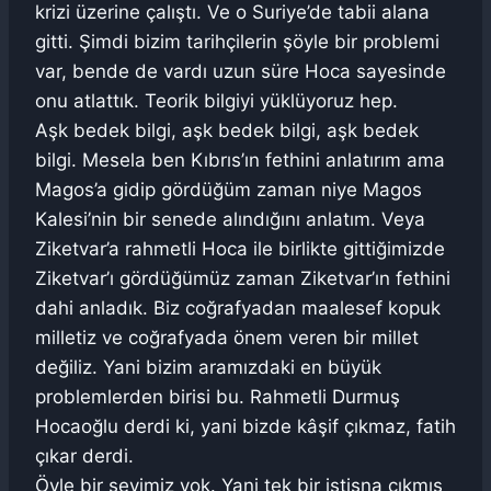
krizi üzerine çalıştı. Ve o Suriye’de tabii alana
gitti. Şimdi bizim tarihçilerin şöyle bir problemi
var, bende de vardı uzun süre Hoca sayesinde
onu atlattık. Teorik bilgiyi yüklüyoruz hep.
Aşk bedek bilgi, aşk bedek bilgi, aşk bedek
bilgi. Mesela ben Kıbrıs’ın fethini anlatırım ama
Magos’a gidip gördüğüm zaman niye Magos
Kalesi’nin bir senede alındığını anlatım. Veya
Ziketvar’a rahmetli Hoca ile birlikte gittiğimizde
Ziketvar’ı gördüğümüz zaman Ziketvar’ın fethini
dahi anladık. Biz coğrafyadan maalesef kopuk
milletiz ve coğrafyada önem veren bir millet
değiliz. Yani bizim aramızdaki en büyük
problemlerden birisi bu. Rahmetli Durmuş
Hocaoğlu derdi ki, yani bizde kâşif çıkmaz, fatih
çıkar derdi.
Öyle bir şeyimiz yok. Yani tek bir istisna çıkmış