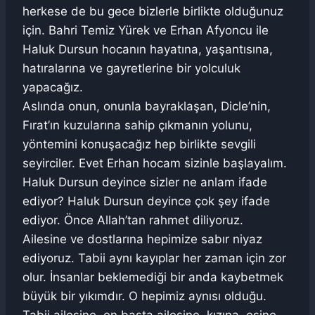
herkese de bu gece bizlerle birlikte olduğunuz
için. Bahri Temiz Yürek ve Erhan Afyoncu ile
Haluk Dursun hocanın hayatına, yaşantısına,
hatıralarına ve gayretlerine bir yolculuk
yapacağız.
Aslında onun, onunla bayraklaşan, Dicle’nin,
Fırat’ın kuzularına sahip çıkmanın yolunu,
yöntemini konuşacağız hep birlikte sevgili
seyirciler. Evet Erhan hocam sizinle başlayalım.
Haluk Dursun deyince sizler ne anlam ifade
ediyor? Haluk Dursun deyince çok şey ifade
ediyor. Önce Allah’tan rahmet diliyoruz.
Ailesine ve dostlarına hepimize sabır niyaz
ediyoruz. Tabii aynı kayıplar her zaman için zor
olur. İnsanlar beklemediği bir anda kaybetmek
büyük bir yıkımdır. O hepimiz aynısı olduğu.
Tabii ailesine, en başta ailesine, kızına, eşine