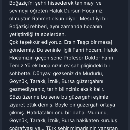
Boğaziçi’ni şehri hissederek tanımayı ve
sevmeyi öğreten Haluk Dursun Hocamız
olmuştur. Rahmet olsun diyor. Mesut iyi bir
Boğaziçi rehberi, aynı zamanda hocanın
yetiştirdiği talebelerden.
Çok teşekkür ediyoruz. Ersin Taşçı bir mesaj
göndermiş. Bu seninle ilgili Fahri hocam. Haluk
Hocamızın geçen sene Profesör Doktor Fahri
Temiz Yürek hocamızın ev sahipliğindeki bir
sohbette. Dünyayı gezseniz de Mudurlu,
Göynük, Taraklı, İznik, Bursa güzergahını
gezmediyseniz, tarih bilinciniz eksik kalır.
Sözü üzerine bu sene bu güzergahı eşimle
ziyaret ettik demiş. Böyle bir güzergah ortaya
çıkmış. Hatırlatalım onu bir daha. Mudurlu,
Göynük, Taraklı, İznik, Bursa hakikaten kuruluş
coğrafyası ve… Türk şehir mimarisinin yansıtan