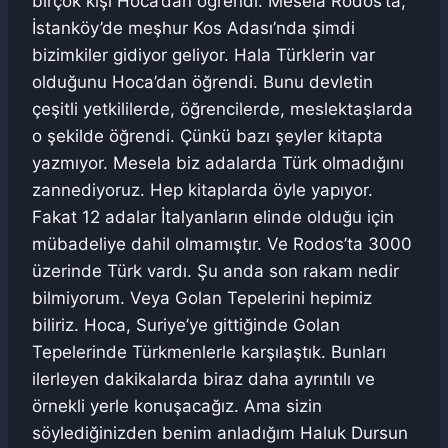
birçok kişi Hoca’dan öğrendi. Mesela Rodos’ta,
İstanköy’de meşhur Kos Adası’nda şimdi
bizimkiler gidiyor geliyor. Hala Türklerin var
olduğunu Hoca’dan öğrendi. Bunu devletin
çeşitli yetkililerde, öğrencilerde, meslektaşlarda
o şekilde öğrendi. Çünkü bazı şeyler kitapta
yazmıyor. Mesela biz adalarda Türk olmadığını
zannediyoruz. Hep kitaplarda öyle yapıyor.
Fakat 12 adalar İtalyanların elinde olduğu için
mübadeliye dahil olmamıştır. Ve Rodos’ta 3000
üzerinde Türk vardı. Şu anda son rakam nedir
bilmiyorum. Veya Golan Tepelerini hepimiz
biliriz. Hoca, Suriye’ye gittiğinde Golan
Tepelerinde Türkmenlerle karşılaştık. Bunları
ilerleyen dakikalarda biraz daha ayrıntılı ve
örnekli yerle konuşacağız. Ama sizin
söylediğinizden benim anladığım Haluk Dursun