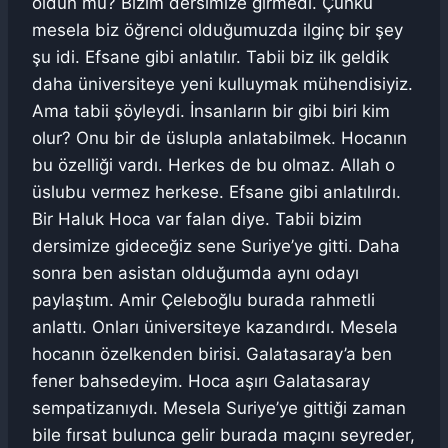
oldun mu? Bizim dersimize girmedi. Çünkü
mesela biz öğrenci olduğumuzda ilginç bir şey
şu idi. Efsane gibi anlatılır. Tabii biz ilk geldik
daha üniversiteye yeni kulluymak mühendisiyiz.
Ama tabii şöyleydi. İnsanların bir gibi biri kim
olur? Onu bir de üslupla anlatabilmek. Hocanın
bu özelliği vardı. Herkes de bu olmaz. Allah o
üslubu vermez herkese. Efsane gibi anlatılırdı.
Bir Haluk Hoca var falan diye. Tabii bizim
dersimize gideceğiz sene Suriye’ye gitti. Daha
sonra ben asistan olduğumda aynı odayı
paylaştım. Amir Çeleboğlu burada rahmetli
anlattı. Onları üniversiteye kazandırdı. Mesela
hocanın özelkenden birisi. Galatasaray’a ben
fener bahsedeyim. Hoca aşırı Galatasaray
sempatizanıydı. Mesela Suriye’ye gittiği zaman
bile fırsat bulunca gelir burada maçını seyreder,