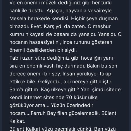
Ve en önemli müzeli dediğimiz gibi her türlü
canlı ile dosttu. Ağaçla, hayvanla vesaireyle.
Mesela herakede kendisi. Hiçbir şeye düşman
olmazdı. Evet. Karşıydı da zaten. O meşhur
kumru hikayesi de basanı da yansıdı. Yansıdı. O
hocanın hassasiyetini, ince ruhunu gösteren
önemli özelliklerden birisiydi.
Tabii uzun süre dediğimiz gibi hocalığın yanı
sıra en önemli vasfı hiç durmadı. Bakın bu son
derece önemli bir şey. İnsan yoruluyor takip
ettikçe bile. Geliyordu, abi nereye gittin işte
Şam’a gittim. Kaç ülkeye gitti? Yani şimdi sitede
kendi internet sitesinde 70 küsür ülke
gözüküyor ama… Yüzün üzerindedir
hocam….Ferruh Bey filan gücelemedik. Bülent
Kalkat.
Bülent Kalkat yüzü geçmiştir çünkü. Ben yüzü