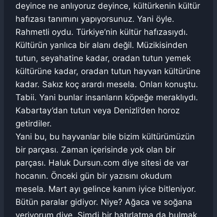
deyince ne anlıyoruz deyince, kültürkenin kültür
hafızası tanımını yapıyorsunuz. Yani öyle.
Rahmetli oydu. Türkiye’nin kültür hafızasıydı.
Kültürün yanlıca bir alanı değil. Müzikisinden
tutun, seyahatine kadar, oradan tutun yemek
kültürüne kadar, oradan tutun hayvan kültürüne
kadar. Sakız koç arardı mesela. Onları konuştu.
Tabii. Yani bunlar insanların köpeğe meraklıydı.
Kabartay’dan tutun veya Denizli’den horoz
getirdiler.
Yani bu, bu hayvanlar bile bizim kültürümüzün
bir parçası. Zaman içerisinde yok olan bir
parçası. Haluk Dursun.com diye sitesi de var
hocanın. Önceki gün bir yazısını okudum
mesela. Mart ayı gelince kanım iyice bitleniyor.
Bütün paralar gidiyor. Niye? Ağaca ve soğana
veriyorum diye. Şimdi bir hatırlatma da bulmak