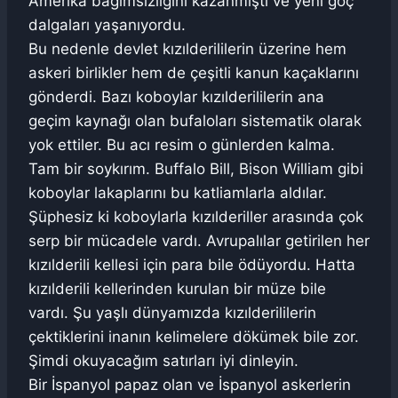
Amerika bağımsızlığını kazanmıştı ve yeni göç
dalgaları yaşanıyordu.
Bu nedenle devlet kızılderililerin üzerine hem
askeri birlikler hem de çeşitli kanun kaçaklarını
gönderdi. Bazı koboylar kızılderililerin ana
geçim kaynağı olan bufaloları sistematik olarak
yok ettiler. Bu acı resim o günlerden kalma.
Tam bir soykırım. Buffalo Bill, Bison William gibi
koboylar lakaplarını bu katliamlarla aldılar.
Şüphesiz ki koboylarla kızılderiller arasında çok
serp bir mücadele vardı. Avrupalılar getirilen her
kızılderili kellesi için para bile ödüyordu. Hatta
kızılderili kellerinden kurulan bir müze bile
vardı. Şu yaşlı dünyamızda kızılderililerin
çektiklerini inanın kelimelere dökümek bile zor.
Şimdi okuyacağım satırları iyi dinleyin.
Bir İspanyol papaz olan ve İspanyol askerlerin