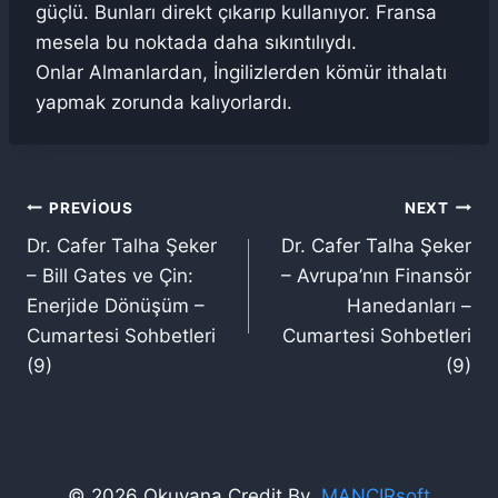
güçlü. Bunları direkt çıkarıp kullanıyor. Fransa
mesela bu noktada daha sıkıntılıydı.
Onlar Almanlardan, İngilizlerden kömür ithalatı
yapmak zorunda kalıyorlardı.
Yazı
PREVIOUS
NEXT
Dr. Cafer Talha Şeker
Dr. Cafer Talha Şeker
gezinmesi
– Bill Gates ve Çin:
– Avrupa’nın Finansör
Enerjide Dönüşüm –
Hanedanları –
Cumartesi Sohbetleri
Cumartesi Sohbetleri
(9)
(9)
© 2026 Okuyana Credit By
MANCIRsoft