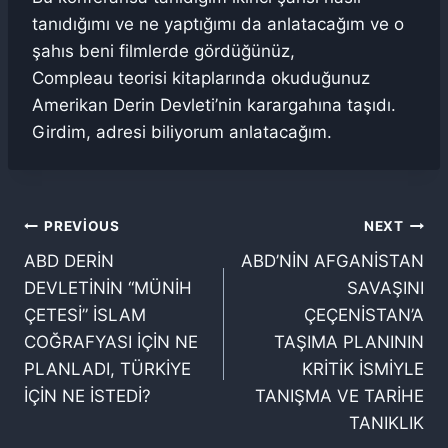
tanıdığımı ve ne yaptığımı da anlatacağım ve o
şahıs beni filmlerde gördüğünüz,
Compleau teorisi kitaplarında okuduğunuz
Amerikan Derin Devleti’nin karargahına taşıdı.
Girdim, adresi biliyorum anlatacağım.
Yazı
PREVIOUS
NEXT
ABD DERİN
ABD’NİN AFGANİSTAN
gezinmesi
DEVLETİNİN “MÜNİH
SAVAŞINI
ÇETESİ” İSLAM
ÇEÇENİSTAN’A
COĞRAFYASI İÇİN NE
TAŞIMA PLANININ
PLANLADI, TÜRKİYE
KRİTİK İSMİYLE
İÇİN NE İSTEDİ?
TANIŞMA VE TARİHE
TANIKLIK