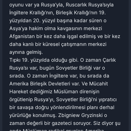
oyunu var ya Rusya’yla, Ruscarlık Rusya’sıyla
İngiltere Krallığı’nın, Birleşik Krallığı’nın 19.
yüzyıldan 20. yüzyıl başına kadar süren o
Asya’ya hakim olma kavgasının merkezi
Afganistan bir kez daha işgal edilmiş ve bir kez
daha kanlı bir küresel çatışmanın merkezi
aynına gelmiş.
Tıpkı 19. yüzyılda olduğu gibi. O zaman Çarlık
Rusya’sı var, bugün Sovyetler Birliği var o
sırada. O zaman İngiltere var, bu sırada da
Amerika Birleşik Devletleri var. Ve Mücahit
Hareket dediğimiz Müslüman direnişin
örgütlenip Rusya’yı, Sovyetler Birliği’ni yıpratıcı
bir savaşa doğru yönlendirilmesi planı derhal
yürürlüğe konulmuş. Zbigniew Gryzinski o
zaman değerli bir gazeteci soruyor. Siz diyor şu
anda Müslüman radikal grupları Amerika