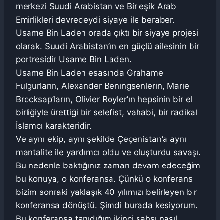
merkezi Suudi Arabistan ve Birleşik Arab
Emirlikleri devredeydi siyaye ile beraber.
Usame Bin Laden orada çıktı bir siyaye projesi
olarak. Suudi Arabistan’ın en güçlü ailesinin bir
portresidir Usame Bin Laden.
Usame Bin Laden esasında Grahame
Fulgurların, Alexander Beningsenlerin, Marie
Brocksap’ların, Olivier Royler’ın hepsinin bir el
birliğiyle ürettiği bir selefist, vahabi, bir radikal
İslamcı karakteridir.
Ve aynı ekip, aynı şekilde Çeçenistan’a aynı
mantalite ile yardımcı oldu ve oluşturdu savaşı.
Bu nedenle baktığınız zaman devam edeceğim
bu konuya, o konferansa. Çünkü o konferans
bizim sonraki yaklaşık 40 yılımızı belirleyen bir
konferansa dönüştü. Şimdi burada kesiyorum.
Bu konferansa tanıdığım ikinci şahsı nasıl