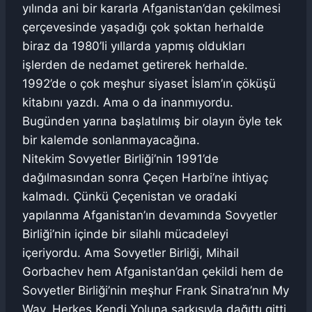
yılında ani bir kararla Afganistan’dan çekilmesi
çerçevesinde yaşadığı çok şoktan herhalde
biraz da 1980’li yıllarda yapmış oldukları
işlerden de nedamet getirerek herhalde.
1992’de o çok meşhur siyaset İslam’ın çöküşü
kitabını yazdı. Ama o da inanmıyordu.
Bugünden yarına başlatılmış bir olayın öyle tek
bir kalemde sonlanmayacağına.
Nitekim Sovyetler Birliği’nin 1991’de
dağılmasından sonra Çeçen Harbi’ne ihtiyaç
kalmadı. Çünkü Çeçenistan ve oradaki
yapılanma Afganistan’ın devamında Sovyetler
Birliği’nin içinde bir silahlı mücadeleyi
içeriyordu. Ama Sovyetler Birliği, Mihail
Gorbachev hem Afganistan’dan çekildi hem de
Sovyetler Birliği’nin meşhur Frank Sinatra’nın My
Way, Herkes Kendi Yoluna şarkısıyla dağıttı gitti.