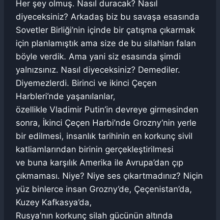
Her şey olmuş. Nasıl duracak? Nasıl
diyeceksiniz? Arkadaş biz bu savaşa esasında
Sovetler Birliği’nin içinde bir çatışma çıkarmak
için planlamıştık ama size de bu silahları falan
böyle verdik. Ama yani siz esasında şimdi
yalnızsınız. Nasıl diyeceksiniz? Demediler.
Diyemezlerdi. Birinci ve ikinci Çeçen
Harbleri’nde yaşanılanlar,
özellikle Vladimir Putin’in devreye girmesinden
sonra, İkinci Çeçen Harbi’nde Grozny’nin yerle
bir edilmesi, insanlık tarihinin en korkunç sivil
katliamlarından birinin gerçekleştirilmesi
ve buna karşılık Amerika ile Avrupa’dan çıp
çıkmaması. Niye? Niye ses çıkartmadınız? Niçin
yüz binlerce insan Grozny’de, Çeçenistan’da,
Kuzey Kafkasya’da,
Rusya’nın korkunç silah gücünün altında