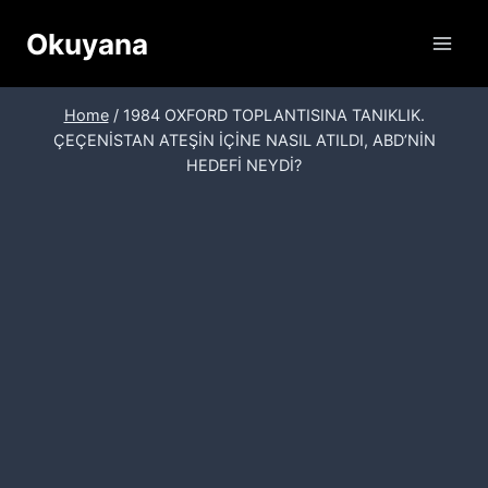
Skip
Okuyana
to
content
Home
/
1984 OXFORD TOPLANTISINA TANIKLIK.
ÇEÇENİSTAN ATEŞİN İÇİNE NASIL ATILDI, ABD’NİN
HEDEFİ NEYDİ?