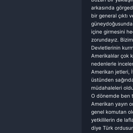
arkasında görgede
bir general çıktı 
güneydoğusundan b
içine girmesini he
zorundayız. Bizim
Devletlerinin kur
Amerikalılar çok k
nedenlerle incele
Amerikan jetleri, 
üstünden sağında
müdahaleleri oldu
O dönemde ben tab
Amerikan yayın or
genel komutan ol
yetkililerin de la
diye Türk ordusun