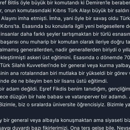
ef Bitlis öyle büyük bir komutandı ki Demiren’le berabe
r, onun komutasındaki Kıbrıs Türk Alayı büyük bir saldırı
 Alayını imha etmişti. İmha, yani öyle bir savaş oldu Türk
ıbrıs’ta. Esasında bu konularla ilgili yeni belgesellere d
ma insanlar daha farklı şeyler tartışmaktan bir türlü esnas
başarısı onu muharip bir komutan olarak ileriye doğru ta
almamış generallerden, nadir generallerden biriydi o yıll
leştirmişti askeri üst eğitimini. Esasında o dönemde 70
rk Silahlı Kuvvetleri’nde bir general veya kurma yalbayı
şinin ana rotalarından biri mutlaka bir yükseldi bir göre
nde de ne bileyim ben bir lisans üstü eğitimdi.
 bir adam değildi. Eşref Fikdis benim tanıdığım, gençliği
ece düzgün bir hale babası ve vatanperver bir adamdı. 
Bizimle, biz o sıralarda üniversite öğrencisiyiz. Bizimle 
 bir general veya albayla konuşmaktan ama siyaseti biz
saygı duyardı bazı fikirlerimizi. Ona ters gelse bile. Neys