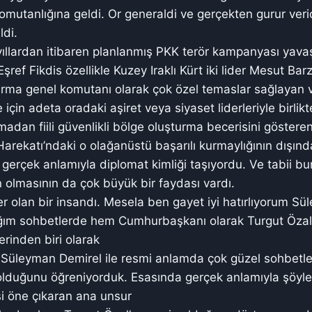
mutanlığına geldi. Or generaldi ve gerçekten gurur veric
ldi.
ıllardan itibaren planlanmış PKK terör kampanyası yava
şref Fikdis özellikle Kuzey Iraklı Kürt iki lider Mesut Bar
arma genel komutanı olarak çok özel temaslar sağlayan ve
için adeta oradaki aşiret veya siyaset liderleriyle birlikt
madan fiili güvenlikli bölge oluşturma becerisini göstere
 Harekatı’ndaki o olağanüstü başarılı kurmaylığının dışı
gerçek anlamıyla diplomat kimliği taşıyordu. Ve tabii b
 olmasının da çok büyük bir faydası vardı.
iler olan bir insandı. Mesela ben gayet iyi hatırlıyorum S
ğım sohbetlerde hem Cumhurbaşkanı olarak Turgut Özal
erinden biri olarak
 Süleyman Demirel ile resmi anlamda çok güzel sohbetle
olduğunu öğreniyorduk. Esasında gerçek anlamıyla şöyle 
si öne çıkaran ana unsur