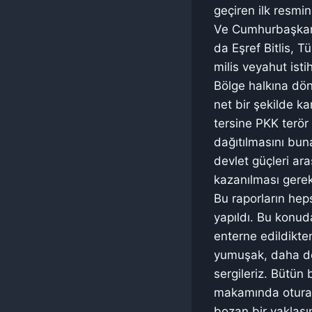
geçiren ilk resmin
Ve Cumhurbaşkanı
da Eşref Bitlis, T
milis veyahut ist
Bölge halkına dönü
net bir şekilde 
tersine PKK terör
dağıtılmasını bun
devlet güçleri ara
kazanılması gerek
Bu raporların hep
yapıldı. Bu konuda
enterne edildikte
yumuşak, daha der
sergileriz. Bütün
makamında oturan 
bozan bir yaklaşım