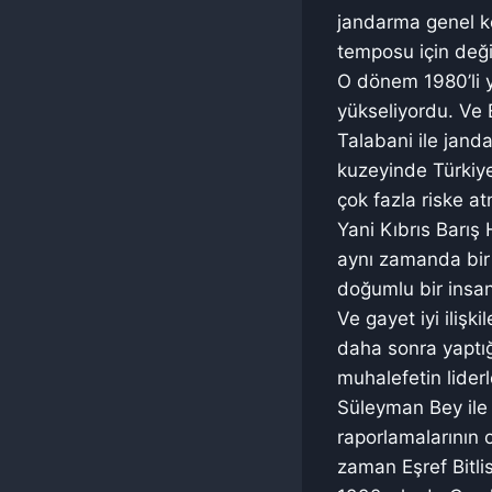
jandarma genel ko
temposu için deği
O dönem 1980’li y
yükseliyordu. Ve E
Talabani ile jand
kuzeyinde Türkiye 
çok fazla riske at
Yani Kıbrıs Barış
aynı zamanda bir 
doğumlu bir insan
Ve gayet iyi ilişk
daha sonra yaptı
muhalefetin liderl
Süleyman Bey ile
raporlamalarının 
zaman Eşref Bitli