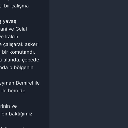
i bir çalışma
ş yavaş
zani ve Celal
 Irak’ın
e çalışarak askeri
n bir komutandı.
nda alanda, çepede
unda o bölgenin
üleyman Demirel ile
 ile hem de
rinin ve
bir baktığımız