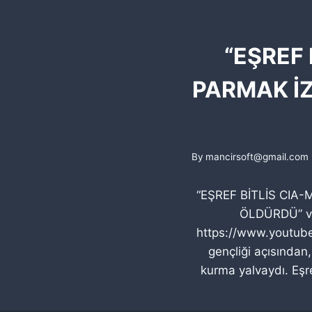
“EŞREF 
PARMAK İZ
By
mancirsoft@gmail.com
“EŞREF BİTLİS CIA-
ÖLDÜRDÜ” vide
https://www.youtube.
gençliği açısından,
kurma yalvaydı. Eşre