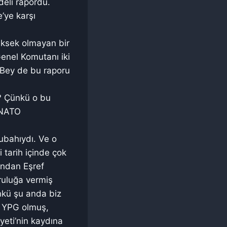
eli rapordu.
e’ye karşı
yüksek olmayan bir
enel Komutanı iki
n Bey de bu raporu
in? Çünkü o bu
ı NATO
subahıydı. Ve o
 tarih içinde çok
ından Eşref
uruluğa vermiş
nkü şu anda biz
un YPG olmuş,
iyeti’nin kaydına