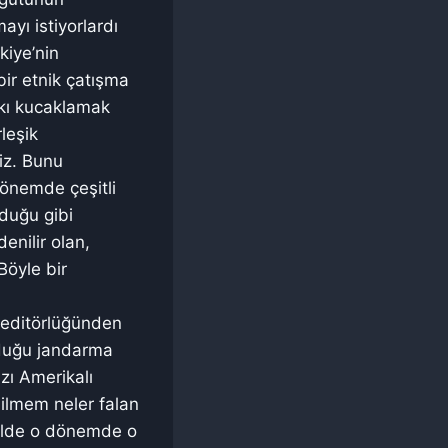
yı istiyorlardı
kiye’nin
ir etnik çatışma
alkı kucaklamak
leşik
iz. Bunu
 dönemde çeşitli
lduğu gibi
denilir olan,
Böyle bir
e editörlüğünden
olduğu jandarma
zı Amerikalı
 bilmem neler falan
kilde o dönemde o