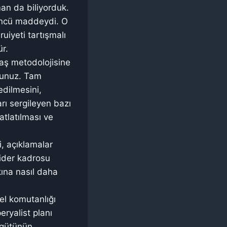
man da biliyorduk.
üncü maddeydi. O
uiyeti tartışmalı
ür.
vaş metodolojisine
sunuz. Tam
edilmesini,
rı sergileyen bazı
atlatılması ve
, açıklamalar
 lider kadrosu
kına nasıl daha
el komutanlığı
ryalist planı
örgütünün