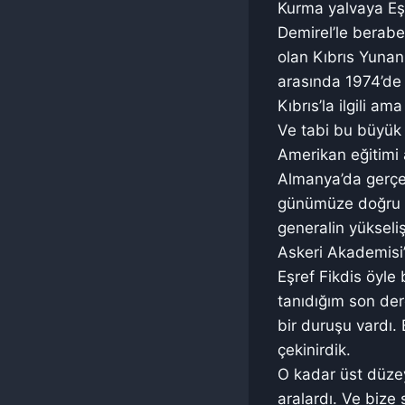
Kurma yalvaya Eşr
Demirel’le berabe
olan Kıbrıs Yunan
arasında 1974’de K
Kıbrıs’la ilgili a
Ve tabi bu büyük 
Amerikan eğitimi 
Almanya’da gerçek
günümüze doğru Tü
generalin yükseli
Askeri Akademisi’
Eşref Fikdis öyle
tanıdığım son der
bir duruşu vardı. 
çekinirdik.
O kadar üst düzey
aralardı. Ve bize 