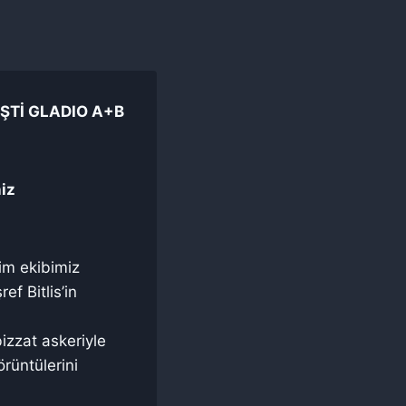
İŞTİ GLADIO A+B
niz
zim ekibimiz
f Bitlis’in
izzat askeriyle
rüntülerini