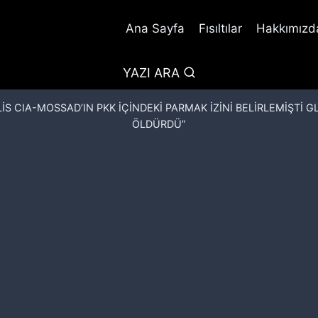
Ana Sayfa
Fısıltılar
Hakkımızda
YAZI ARA
LİS CIA-MOSSAD’IN PKK İÇİNDEKİ PARMAK İZİNİ BELİRLEMİŞTİ G
ÖLDÜRDÜ”