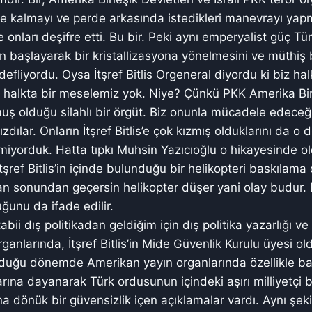
 kalmayı ve perde arkasında istedikleri manevrayı yapma
ve onları deşifre etti. Bu bir. Peki aynı emperyalist güç Tür
aşlayarak bir kristallizasyona yönelmesini ve müthiş b
defliyordu. Oysa İtşref Bitlis Orgeneral diyordu ki biz h
 halkta bir meselemiz yok. Niye? Çünkü PKK Amerika Bir
muş olduğu silahlı bir örgüt. Biz onunla mücadele edeceğ
ızdılar. Onların İtşref Bitlis’e çok kızmış olduklarını da o
miyorduk. Hatta tıpkı Muhsin Yazıcıoğlu o hikayesinde o
İtşref Bitlis’in içinde bulunduğu bir helikopteri baskılama 
n sonundan geçersin helikopter düşer yani olay budur. 
ğunu da ifade edilir.
ii dış politikadan geldiğim için dış politika yazarlığı v
ganlarında, İtşref Bitlis’in Mide Güvenlik Kurulu üyesi 
duğu dönemde Amerikan yayın organlarında özellikle ba
flarına dayanarak Türk ordusunun içindeki aşırı milliyetçi
a dönük bir güvensizlik içen açıklamalar vardı. Aynı şe