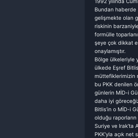
1992 yılında Cum
Bundan haberde art
gelişmekte olan g
riskinin barzaniyl
formülle toparlan
şeye çok dikkat e
onaylamıştır.
Bölge ülkeleriyle 
ülkede Eşref Bitli
müttefiklerimizin 
bu PKK denilen ör
günlerin MİD-i Güv
daha iyi göreceği
Bitlis’in o MİD-i 
olduğu raporları
Suriye ve Irak’ta 
PKK’yla açık net s