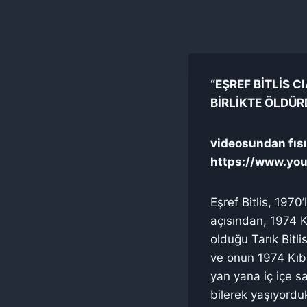
“EŞREF BİTLİS 
BİRLİKTE ÖLDÜR
videosundan fısıl
https://www.yo
Eşref Bitlis, 1970
açısından, 1974 Kı
olduğu Tarık Bitli
ve onun 1974 Kıbr
yan yana iç içe s
bilerek yaşıyordu