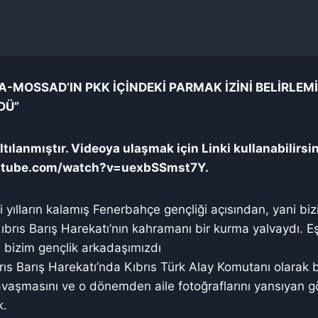
CIA-MOSSAD’IN PKK İÇİNDEKİ PARMAK İZİNİ BELİRLEM
DÜ”
tılanmıştır. Videoya ulaşmak için Linki kullanabilirsi
utube.com/watch?v=uexbSSmst7Y.
’li yılların kalamış Fenerbahçe gençliği açısından, yani bi
brıs Barış Harekatı’nın kahramanı bir kurma yalvaydı. Eşre
s bizim gençlik arkadaşımızdı
ıs Barış Harekatı’nda Kıbrıs Türk Alay Komutanı olarak b
avaşmasını ve o dönemden aile fotoğraflarını yansıyan gö
k.