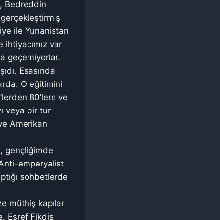
r, Bedreddin
 gerçekleştirmiş
iye ile Yunanistan
e ihtiyacımız var
ına geçemiyorlar.
şıdı. Esasında
arda. O eğitimini
’lerden 80’lere ve
 veya bir tur
v ve Amerikan
m, gençliğimde
Anti-emperyalist
yaptığı sohbetlerde
e müthiş kapılar
e. Eşref Fikdis