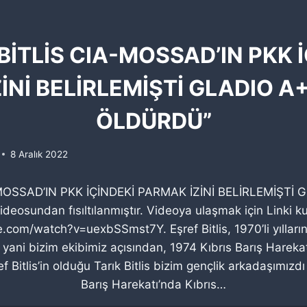
BİTLİS CIA-MOSSAD’IN PKK 
İNİ BELİRLEMİŞTİ GLADIO A+
ÖLDÜRDÜ”
8 Aralık 2022
MOSSAD’IN PKK İÇİNDEKİ PARMAK İZİNİ BELİRLEMİŞTİ 
osundan fısıltılanmıştır. Videoya ulaşmak için Linki kul
com/watch?v=uexbSSmst7Y. Eşref Bitlis, 1970’li yıllar
 yani bizim ekibimiz açısından, 1974 Kıbrıs Barış Hareka
f Bitlis’in olduğu Tarık Bitlis bizim gençlik arkadaşımızd
Barış Harekatı’nda Kıbrıs…