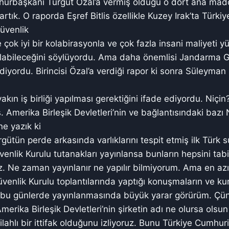
hurbaşkanı Turgut Özal’a vermiş olduğu o dört ana madd
ık. O raporda Eşref Bitlis özellikle Kuzey Irak’ta Türkiy
üvenlik
e çok iyi bir kolabirasyonla ve çok fazla insani maliyeti 
ılabileceğini söylüyordu. Ama daha önemlisi Jandarma G
diyordu. Birincisi Özal’a verdiği rapor ki sonra Süleyma
yakın iş birliği yapılması gerektiğini ifade ediyordu. Niç
s. Amerika Birleşik Devletleri’nin ve bağlantısındaki baz
ne yazık ki
gütün perde arkasında varlıklarını tespit etmiş ilk Türk 
enlik Kurulu tutanakları yayınlansa bunların hepsini tabii
z. Ne zaman yayınlanır ne yapılır bilmiyorum. Ama en az
Güvenlik Kurulu toplantılarında yaptığı konuşmaların ve k
n bu günlerde yayınlanmasında büyük yarar görürüm. Çü
Amerika Birleşik Devletleri’nin şirketin adı ne olursa ols
ilahlı bir ittifak olduğunu izliyoruz. Bunu Türkiye Cumhur