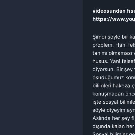
videosundan fısıl
https://www.yo
Şimdi şöyle bir ka
problem. Hani fel
tanımı olmaması 
husus. Yani felsef
diyorsun. Bir şey
okuduğumuz konula
bilimleri hakeza 
konuşmadan önce 
işte sosyal bilimle
şöyle diyeyim aynı
Aslında her şey fi
dışında kalan her 
Sosyal bilimler ge