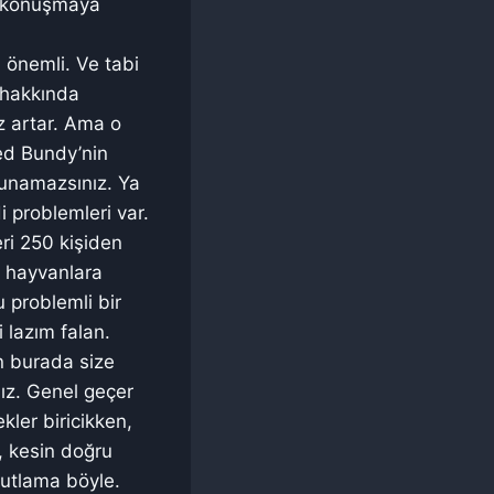
a konuşmaya
 önemli. Ve tabi
i hakkında
z artar. Ama o
ed Bundy’nin
lunamazsınız. Ya
 problemleri var.
ri 250 kişiden
im hayvanlara
u problemli bir
 lazım falan.
ın burada size
ız. Genel geçer
ler biricikken,
r, kesin doğru
oyutlama böyle.