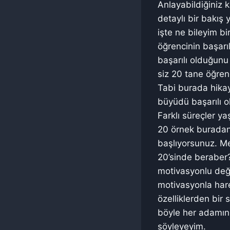
Anlayabildiğiniz 
detaylı bir bakış
işte ne bileyim bi
öğrencinin başarı
başarılı olduğunu
siz 20 tane öğrenc
Tabi burada hikay
büyüdü başarılı ol
Farklı süreçler ya
20 örnek buradan
başlıyorsunuz. M
20’sinde beraber?
motivasyonlu değil
motivasyonla hare
özelliklerden bir
böyle her adamın 
söyleyeyim.