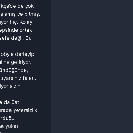
ürkçe’de de çok
şlamış ve bitmiş.
yor hiç. Kolay
epsinde ortak
lsefe değil. Bu
 böyle derleyip
line getiriyor.
üşündüğünde,
uyarsınız falan.
yor sizin
ha da üst
rada yetersizlik
turduğu
ha yukarı