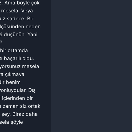
uz. Ama böyle çok
n mesela. Veya
nuz sadece. Bir
z ölçüsünden neden
zi düşünün. Yani
r?
 bir ortamda
ı başarılı oldu.
akıyorsunuz mesela
ya çıkmaya
dir benim
yonluydular. Dış
 içlerinden bir
ğı zaman siz ortak
 şey. Biraz daha
sela şöyle