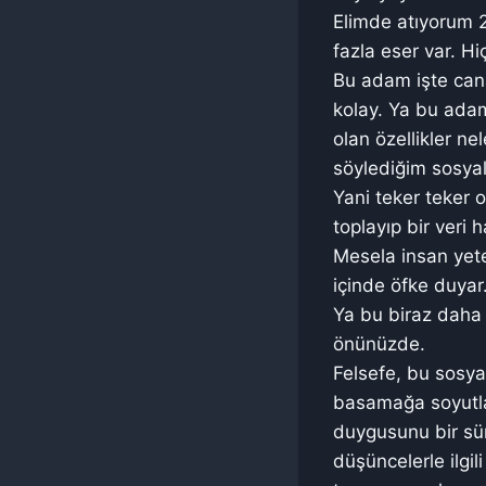
Elimde atıyorum 2
fazla eser var. H
Bu adam işte cana
kolay. Ya bu ada
olan özellikler ne
söylediğim sosyal
Yani teker teker o
toplayıp bir veri h
Mesela insan yete
içinde öfke duyar
Ya bu biraz daha s
önünüzde.
Felsefe, bu sosya
basamağa soyutlan
duygusunu bir sür
düşüncelerle ilgil