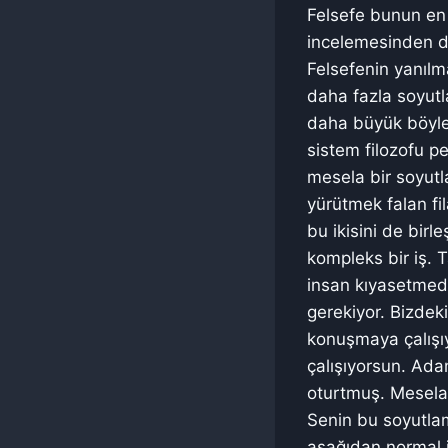
Felsefe bunun en 
incelemesinden d
Felsefenin yanılm
daha fazla soyutl
daha büyük böyle 
sistem filozofu p
mesela bir soyutl
yürütmek falan fi
bu ikisini de birl
kompleks bir iş. 
insan kıyasetmede
gerekiyor. Bizde
konuşmaya çalışı
çalışıyorsun. Ad
oturtmuş. Mesela
Senin bu soyutlam
aşağıdan normal 