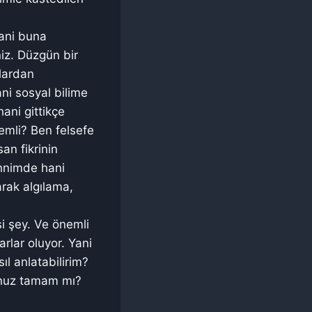
 Yani buna
niz. Düzgün bir
llardan
ani sosyal bilime
ani gittikçe
emli? Ben felsefe
an fikrinin
ihnimde hani
arak algılama,
si şey. Ve önemli
rlar oluyor. Yani
l anlatabilirim?
sunuz tamam mı?