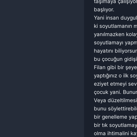
taşımaya çalışıy
başlıyor.
Yani insan duygul
ki soyutlamanın mi
yanılmazken kolay
soyutlamayı yapma
hayatını biliyors
bu çocuğun gidişi
Filan gibi bir ş
yaptığınız o ilk s
eziyet etmeyi sev
çocuk yani. Bunun
Veya düzeltilmesi
bunu söylettirebi
bir genelleme yap
bir tık soyutlamay
olma ihtimalini ka