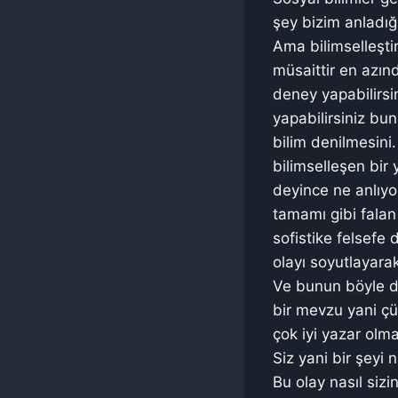
şey bizim anladığım
Ama bilimselleştiri
müsaittir en azın
deney yapabilirsi
yapabilirsiniz bu
bilim denilmesini
bilimselleşen bir
deyince ne anlıyo
tamamı gibi falan
sofistike felsefe
olayı soyutlayara
Ve bunun böyle din
bir mevzu yani çü
çok iyi yazar olm
Siz yani bir şeyi
Bu olay nasıl sizi