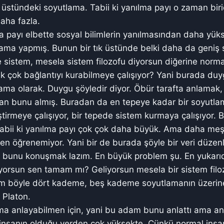
üstündeki soyutlama. Tabii ki yanılma payı o zaman biric
aha fazla.
a payı elbette sosyal bilimlerin yanılmasından daha yük
ama yapmış. Bunun bir tık üstünde belki daha da geniş 
sistem, mesela sistem filozofu diyorsun diğerine norma
ek çok bağlantıyı kurabilmeye çalışıyor? Yani burada du
ama olarak. Duygu şöyledir diyor. Öbür tarafta anlamak
lan bunu almış. Buradan da en tepeye kadar bir soyutla
eştirmeye çalışıyor, bir tepede sistem kurmaya çalışıyor.
Tabii ki yanılma payı çok çok daha büyük. Ama daha meş
n öğrenemiyor. Yani bir de burada şöyle bir veri düzenl
ki bunu konuşmak lazım. En büyük problem şu. En yukarı
yorsun sen tamam mı? Geliyorsun mesela bir sistem fil
am böyle dört kademe, beş kademe soyutlamanın üzerine
 Platon.
a anlayabilmen için, yani bu adam bunu anlattı ama anla
insanın olduğu yerden çok yüksekte. Çünkü normal ins