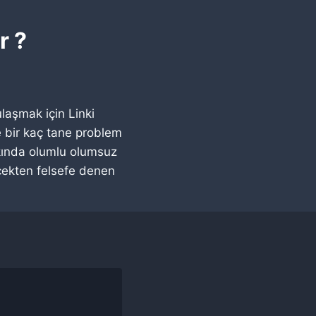
r ?
laşmak için Linki
 bir kaç tane problem
akkında olumlu olumsuz
rçekten felsefe denen