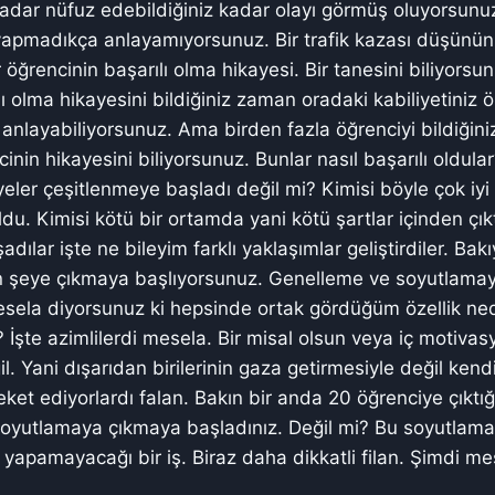
kadar nüfuz edebildiğiniz kadar olayı görmüş oluyorsun
 yapmadıkça anlayamıyorsunuz. Bir trafik kazası düşünü
r öğrencinin başarılı olma hikayesi. Bir tanesini biliyorsu
lı olma hikayesini bildiğiniz zaman oradaki kabiliyetini
 anlayabiliyorsunuz. Ama birden fazla öğrenciyi bildiğini
inin hikayesini biliyorsunuz. Bunlar nasıl başarılı oldula
eler çeşitlenmeye başladı değil mi? Kimisi böyle çok iyi
du. Kimisi kötü bir ortamda yani kötü şartlar içinden çıkt
şadılar işte ne bileyim farklı yaklaşımlar geliştirdiler. B
 şeye çıkmaya başlıyorsunuz. Genelleme ve soyutlama
esela diyorsunuz ki hepsinde ortak gördüğüm özellik ne
 İşte azimlilerdi mesela. Bir misal olsun veya iç motivas
. Yani dışarıdan birilerinin gaza getirmesiyle değil kendi
ket ediyorlardı falan. Bakın bir anda 20 öğrenciye çıktı
 soyutlamaya çıkmaya başladınız. Değil mi? Bu soyutlama
yapamayacağı bir iş. Biraz daha dikkatli filan. Şimdi me