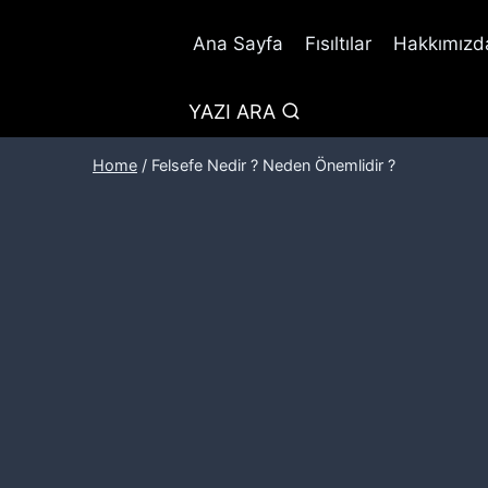
Ana Sayfa
Fısıltılar
Hakkımızda
YAZI ARA
Home
/
Felsefe Nedir ? Neden Önemlidir ?