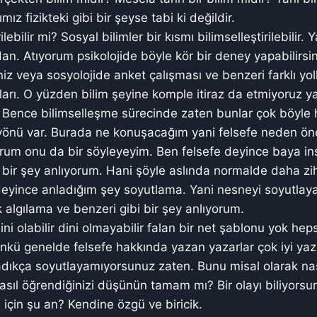
ız fizikteki gibi bir şeyse tabi ki değildir.
lebilir mi? Sosyal bilimler bir kısmı bilimselleştirilebilir.
dan. Atıyorum psikolojide böyle kör bir deney yapabilirsi
niz veya sosyolojide anket çalışması ve benzeri farklı yo
nları. O yüzden bilim şeyine komple itiraz da etmiyoruz y
. Bence bilimselleşme sürecinde zaten bunlar çok böyle h
 yönü var. Burada ne konuşacağım yani felsefe neden ön
rum onu da bir söyleyeyim. Ben felsefe deyince baya ins
 bir şey anlıyorum. Hani şöyle aslında normalde daha z
 deyince anladığım şey soyutlama. Yani nesneyi soyutlay
k algılama ve benzeri gibi bir şey anlıyorum.
i olabilir dini olmayabilir falan bir net şablonu yok hep
nkü genelde felsefe hakkında yazan yazarlar çok iyi yaza
adıkça soyutlayamıyorsunuz zaten. Bunu misal olarak nası
 nasıl öğrendiğinizi düşünün tamam mı? Bir olayı biliyor
n için şu an? Kendine özgü ve biricik.