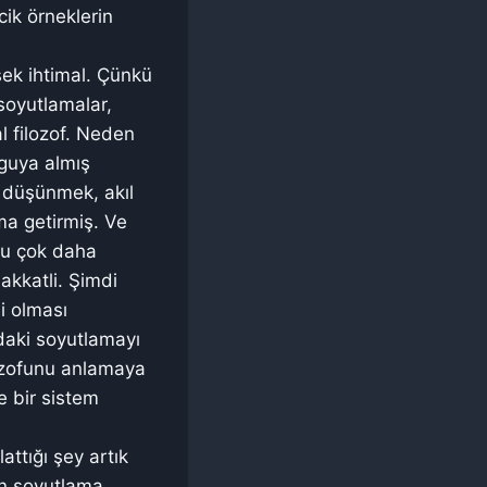
ik örneklerin
sek ihtimal. Çünkü
soyutlamalar,
l filozof. Neden
yguya almış
, düşünmek, akıl
ma getirmiş. Ve
 Bu çok daha
akkatli. Şimdi
i olması
daki soyutlamayı
ozofunu anlamaya
 bir sistem
ttığı şey artık
an soyutlama