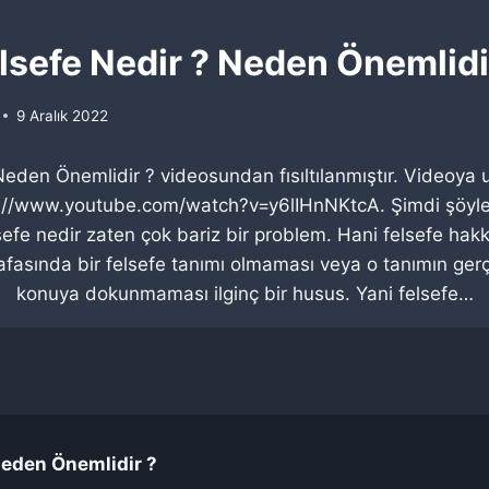
lsefe Nedir ? Neden Önemlidi
9 Aralık 2022
Neden Önemlidir ? videosundan fısıltılanmıştır. Videoya u
tps://www.youtube.com/watch?v=y6lIHnNKtcA. Şimdi şöyle
elsefe nedir zaten çok bariz bir problem. Hani felsefe h
kafasında bir felsefe tanımı olmaması veya o tanımın ge
konuya dokunmaması ilginç bir husus. Yani felsefe…
Neden Önemlidir ?