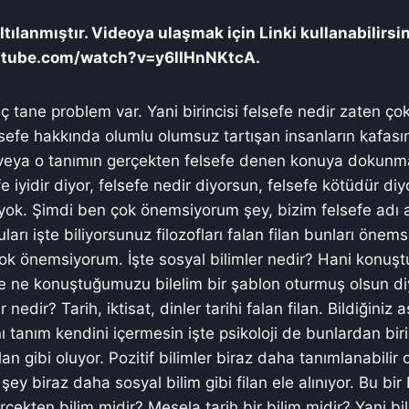
tılanmıştır. Videoya ulaşmak için Linki kullanabilirsi
utube.com/watch?v=y6lIHnNKtcA.
ç tane problem var. Yani birincisi felsefe nedir zaten çok
sefe hakkında olumlu olumsuz tartışan insanların kafasın
veya o tanımın gerçekten felsefe denen konuya dokunma
e iyidir diyor, felsefe nedir diyorsun, felsefe kötüdür diy
 yok. Şimdi ben çok önemsiyorum şey, bizim felsefe adı 
rı işte biliyorsunuz filozofları falan filan bunları önem
çok önemsiyorum. İşte sosyal bilimler nedir? Hani konuşt
ne konuştuğumuzu bilelim bir şablon oturmuş olsun di
r nedir? Tarih, iktisat, dinler tarihi falan filan. Bildiğiniz 
 tanım kendini içermesin işte psikoloji de bunlardan biri 
lan gibi oluyor. Pozitif bilimler biraz daha tanımlanabilir
şey biraz daha sosyal bilim gibi filan ele alınıyor. Bu bir 
rçekten bilim midir? Mesela tarih bir bilim midir? Yani bi