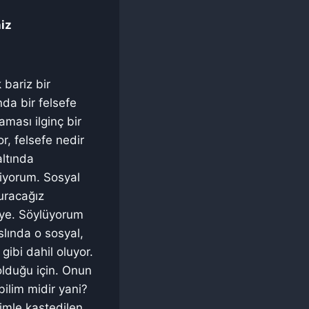
niz
 bariz bir
da bir felsefe
ması ilginç bir
or, felsefe nedir
altında
siyorum. Sosyal
uracağız
ye. Söylüyorum
aslında o sosyal,
gibi dahil oluyor.
 olduğu için. Onun
bilim midir yani?
limle kastedilen