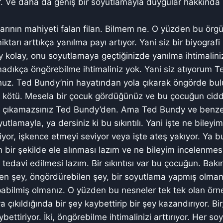
or. Ve daha da geniş bir soyutlamayla duygular hakkınd
arının mahiyeti falan filan. Bilmem ne. O yüzden bu örgü
ktarı arttıkça yanılma payı artıyor. Yani siz bir biyograf
 kolay, onu soyutlamaya geçtiğinizde yanılma ihtimalini
dıkça öngörebilme ihtimaliniz yok. Yani siz atıyorum T
unuz. Ted Bundy’nin hayatından yola çıkarak öngörde bu
 kötü. Mesela bir çocuk gördüğünüz ve bu çocuğun ciddi
eye çıkamazsınız Ted Bundy’den. Ama Ted Bundy ve benze
oyutlamayla, ya dersiniz ki bu sıkıntılı. Yani işte ne biley
iyor, işkence etmeyi seviyor veya işte ateş yakıyor. Ya b
 bir şekilde ele alınması lazım ve ne bileyim incelenmesi
 tedavi edilmesi lazım. Bir sıkıntısı var bu çocuğun. Bak
len şey, öngördürebilen şey, bir soyutlama yapmış olman
abilmiş olmanız. O yüzden bu nesneler tek tek olan örnek
a çıkıldığında bir şey kaybettirip bir şey kazandırıyor. Bi
ybettiriyor. İki, öngörebilme ihtimalinizi arttırıyor. Her s