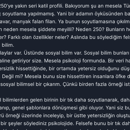
50’ye yakın seri katil profili. Bakıyorum şu an mesela T
iç soyutlama yapılmamış. Yani bir adamın öyküsünden ba
var, manyak falan filan. Ya bunun soyutlamasına çıkılmı
m neden mesela şiddete meyilli? Neden 250? Bunların h
ler? Farklı olan özellikler neler? Aslında bu söylediğim fe
 bilim.
laylar var. Üstünde sosyal bilim var. Sosyal bilim bunları
aline getiriyor size. Mesela psikoloji formunda. Bir veri ha
rsizlik hissettiğinde, bir ortamda yetersiz olduğunu d
. Değil mi? Mesela bunu size hissettiren insanlara öfke d
osyal bilimsel bir çıkarım. Çünkü birden fazla örneği isti
l bilimlerden gelen birinin bir tık daha soyutlanarak, da
ıp, genel şablonlara dönüşmesi gibi oluyor. Yani siz bu
ü örneği üzerinde inceleyip, bir üstte yetersizliğin oluş
i bir şeyler söylediniz psikolojide. Felsefe bunu bir tık da