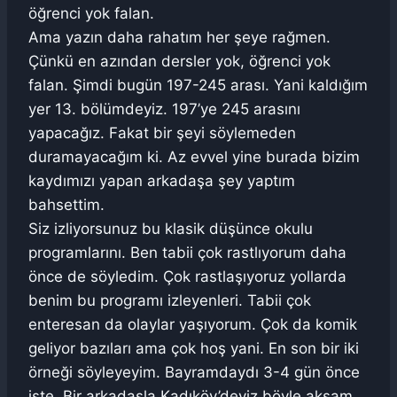
öğrenci yok falan.
Ama yazın daha rahatım her şeye rağmen.
Çünkü en azından dersler yok, öğrenci yok
falan. Şimdi bugün 197-245 arası. Yani kaldığım
yer 13. bölümdeyiz. 197’ye 245 arasını
yapacağız. Fakat bir şeyi söylemeden
duramayacağım ki. Az evvel yine burada bizim
kaydımızı yapan arkadaşa şey yaptım
bahsettim.
Siz izliyorsunuz bu klasik düşünce okulu
programlarını. Ben tabii çok rastlıyorum daha
önce de söyledim. Çok rastlaşıyoruz yollarda
benim bu programı izleyenleri. Tabii çok
enteresan da olaylar yaşıyorum. Çok da komik
geliyor bazıları ama çok hoş yani. En son bir iki
örneği söyleyeyim. Bayramdaydı 3-4 gün önce
işte. Bir arkadaşla Kadıköy’deyiz böyle akşam