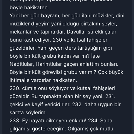
böyle hakikaten.
Yani her gün bayram, her gün ilahi müzikler, dini
müzikler diyeyim yani olduğu birtakım şeyler,
mekanlar ve tapınaklar. Davullar sürekli çalar
bunu kast ediyor. 230 ve kutsal fahişeler
güzeldirler. Yani geçen ders tartıştığım gibi
böyle bir kült grubu kadın var mı? İşte
Naditlular, Harimtlular geçen anlattım bunları.
Böyle bir kült görevlisi grubu var mı? Çok büyük
ihtimalle vardırlar hakikaten.
230. cümle onu söylüyor ve kutsal fahişeleri
güzeldir. Bu tapınakta olan bir şey yani. 231.
çekici ve keyif vericidirler. 232. daha uygun bir
şartta söylerim.
233. Ey hayatı bilmeyen enkidu! 234. Sana
gılgamışı göstereceğim. Gılgamış çok mutlu