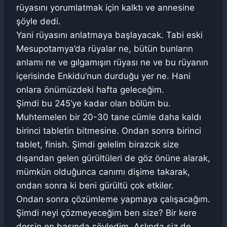
rüyasını yorumlatmak için kalktı ve annesine
şöyle dedi.
Yani rüyasını anlatmaya başlayacak. Tabi eski
Mesupotamya’da rüyalar ne, bütün bunların
anlamı ne ve gılgamışın rüyası ne ve bu rüyanın
içerisinde Enkidu’nun durduğu yer ne. Hani
onlara önümüzdeki hafta geleceğim.
Şimdi bu 245’ye kadar olan bölüm bu.
Muhtemelen bir 20-30 tane cümle daha kaldı
birinci tabletin bitmesine. Ondan sonra birinci
tablet, finish. Şimdi gelelim birazcık size
dışarıdan gelen gürültüleri de göz önüne alarak,
mümkün olduğunca canımı dişime takarak,
ondan sonra ki beni gürültü çok etkiler.
Ondan sonra çözümleme yapmaya çalışacağım.
Şimdi neyi çözmeyeceğim ben size? Bir kere
dersin en başında söyledim. Aslında siz de