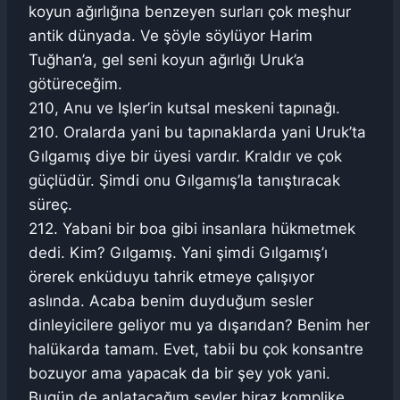
koyun ağırlığına benzeyen surları çok meşhur
antik dünyada. Ve şöyle söylüyor Harim
Tuğhan’a, gel seni koyun ağırlığı Uruk’a
götüreceğim.
210, Anu ve Işler’in kutsal meskeni tapınağı.
210. Oralarda yani bu tapınaklarda yani Uruk’ta
Gılgamış diye bir üyesi vardır. Kraldır ve çok
güçlüdür. Şimdi onu Gılgamış’la tanıştıracak
süreç.
212. Yabani bir boa gibi insanlara hükmetmek
dedi. Kim? Gılgamış. Yani şimdi Gılgamış’ı
örerek enküduyu tahrik etmeye çalışıyor
aslında. Acaba benim duyduğum sesler
dinleyicilere geliyor mu ya dışarıdan? Benim her
halükarda tamam. Evet, tabii bu çok konsantre
bozuyor ama yapacak da bir şey yok yani.
Bugün de anlatacağım şeyler biraz komplike