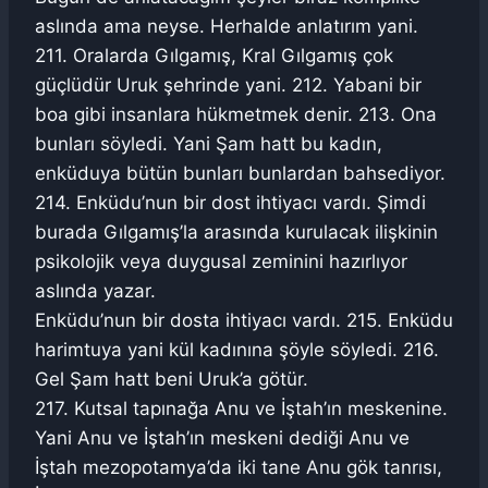
aslında ama neyse. Herhalde anlatırım yani.
211. Oralarda Gılgamış, Kral Gılgamış çok
güçlüdür Uruk şehrinde yani. 212. Yabani bir
boa gibi insanlara hükmetmek denir. 213. Ona
bunları söyledi. Yani Şam hatt bu kadın,
enküduya bütün bunları bunlardan bahsediyor.
214. Enküdu’nun bir dost ihtiyacı vardı. Şimdi
burada Gılgamış’la arasında kurulacak ilişkinin
psikolojik veya duygusal zeminini hazırlıyor
aslında yazar.
Enküdu’nun bir dosta ihtiyacı vardı. 215. Enküdu
harimtuya yani kül kadınına şöyle söyledi. 216.
Gel Şam hatt beni Uruk’a götür.
217. Kutsal tapınağa Anu ve İştah’ın meskenine.
Yani Anu ve İştah’ın meskeni dediği Anu ve
İştah mezopotamya’da iki tane Anu gök tanrısı,