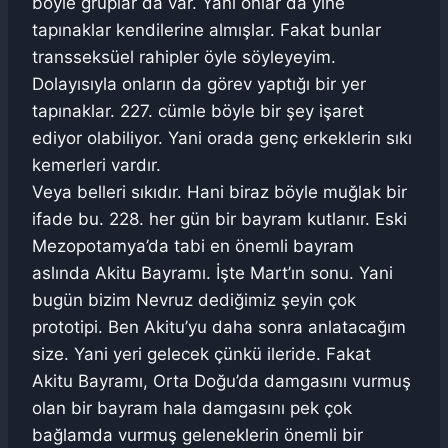
böyle gruplar da var. Yani onlar da yine
tapınaklar kendilerine almışlar. Fakat bunlar
transseksüel rahipler öyle söyleyeyim.
Dolayısıyla onların da görev yaptığı bir yer
tapınaklar. 227. cümle böyle bir şey işaret
ediyor olabiliyor. Yani orada genç erkeklerin sıkı
kemerleri vardır.
Veya belleri sıkıdır. Hani biraz böyle muğlak bir
ifade bu. 228. her gün bir bayram kutlanır. Eski
Mezopotamya’da tabi en önemli bayram
aslında Akitu Bayramı. İşte Mart’ın sonu. Yani
bugün bizim Nevruz dediğimiz şeyin çok
prototipi. Ben Akitu’yu daha sonra anlatacağım
size. Yani yeri gelecek çünkü ileride. Fakat
Akitu Bayramı, Orta Doğu’da damgasını vurmuş
olan bir bayram hala damgasını pek çok
bağlamda vurmuş geleneklerin önemli bir