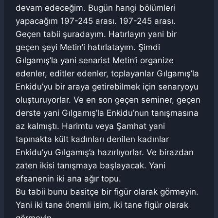
devam edeceğim. Bugün hangi bölümleri
yapacağım 197-245 arası. 197-245 arası.
Geçen tabii şuradayım. Hatırlayın yani bir
geçen şeyi Metin’i hatırlatayım. Şimdi
Gılgamış’la yani senarist Metin’i organize
edenler, editler edenler, toplayanlar Gılgamış’la
Enkidu’yu bir araya getirebilmek için senaryoyu
oluşturuyorlar. Ve en son geçen seminer, geçen
derste yani Gılgamış’la Enkidu’nun tanışmasına
az kalmıştı. Harimtu veya Şamhat yani
tapınakta kült kadınları denilen kadınlar
Enkidu’yu Gılgamış’a hazırlıyorlar. Ve birazdan
zaten ikisi tanışmaya başlayacak. Yani
efsanenin iki ana ağır topu.
Bu tabii bunu basitçe bir figür olarak görmeyin.
Yani iki tane önemli isim, iki tane figür olarak
görmeyin.