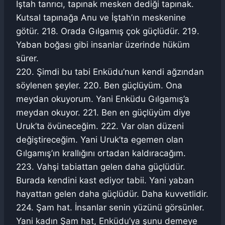
İştah tanrıcı, tapınak mesken dediği tapınak.
Kutsal tapınağa Anu ve İştah’ın meskenine
götür. 218. Orada Gılgamış çok güçlüdür. 219.
Yaban boğası gibi insanlar üzerinde hüküm
sürer.
220. Şimdi bu tabi Enküdu’nun kendi ağzından
söylenen şeyler. 220. Ben güçlüyüm. Ona
meydan okuyorum. Yani Enküdu Gılgamış’a
meydan okuyor. 221. Ben en güçlüyüm diye
Uruk’ta övüneceğim. 222. Var olan düzeni
değiştireceğim. Yani Uruk’ta egemen olan
Gılgamış’ın krallığını ortadan kaldıracağım.
223. Vahşi tabiattan gelen daha güçlüdür.
Burada kendini kast ediyor tabii. Yani yaban
hayattan gelen daha güçlüdür. Daha kuvvetlidir.
224. Şam hat. İnsanlar senin yüzünü görsünler.
Yani kadın Şam hat, Enküdu’ya şunu demeye