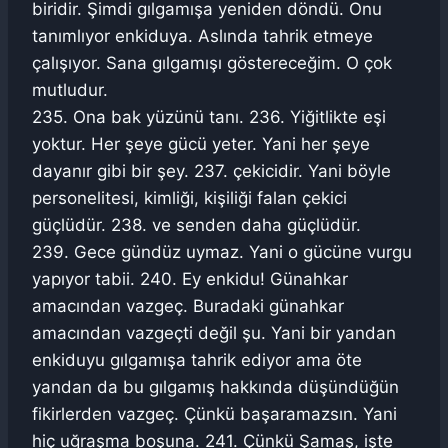
biridir. Şimdi gılgamışa yeniden döndü. Onu
tanımlıyor enkiduya. Aslında tahrik etmeye
çalışıyor. Sana gılgamışı göstereceğim. O çok
mutludur.
235. Ona bak yüzünü tanı. 236. Yiğitlikte eşi
yoktur. Her şeye gücü yeter. Yani her şeye
dayanır gibi bir şey. 237. çekicidir. Yani böyle
personelitesi, kimliği, kişiliği falan çekici
güçlüdür. 238. ve senden daha güçlüdür.
239. Gece gündüz uymaz. Yani o gücüne vurgu
yapıyor tabii. 240. Ey enkidu! Günahkar
amacından vazgeç. Buradaki günahkar
amacından vazgeçti değil şu. Yani bir yandan
enkiduyu gılgamışa tahrik ediyor ama öte
yandan da bu gılgamış hakkında düşündüğün
fikirlerden vazgeç. Çünkü başaramazsın. Yani
hiç uğraşma boşuna. 241. Çünkü Şamaş, işte