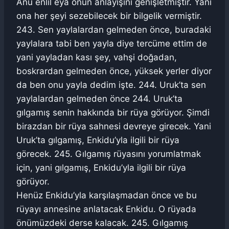
Anu enlil eya onun anlayışını genişletmiştir. Yani
ona her şeyi sezebilecek bir bilgelik vermiştir.
243. Sen yaylalardan gelmeden önce, buradaki
yaylalara tabi ben yayla diye tercüme ettim de
yani yayladan kası şey, vahşi doğadan,
boskrardan gelmeden önce, yüksek yerler diyor
da ben onu yayla dedim işte. 244. Uruk’ta sen
yaylalardan gelmeden önce 244. Uruk’ta
gılgamış senin hakkında bir rüya görüyor. Şimdi
birazdan bir rüya sahnesi devreye girecek. Yani
Uruk’ta gılgamış, Enkidu’yla ilgili bir rüya
görecek. 245. Gılgamış rüyasını yorumlatmak
için, yani gılgamış, Enkidu’yla ilgili bir rüya
görüyor.
Henüz Enkidu’yla karşılaşmadan önce ve bu
rüyayı annesine anlatacak Enkidu. O rüyada
önümüzdeki derse kalacak. 245. Gılgamış