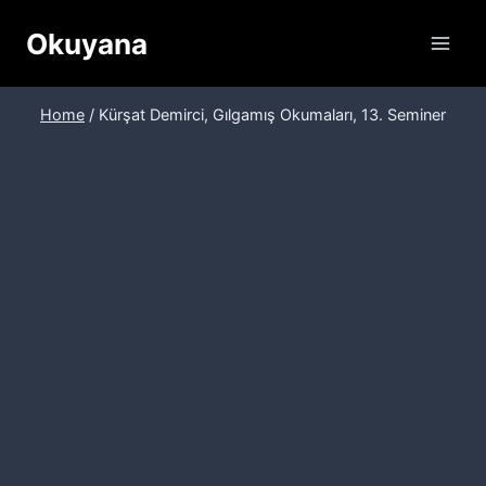
Skip
Okuyana
to
content
Home
/
Kürşat Demirci, Gılgamış Okumaları, 13. Seminer