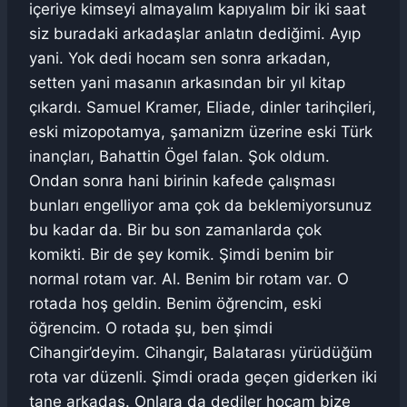
içeriye kimseyi almayalım kapıyalım bir iki saat
siz buradaki arkadaşlar anlatın dediğimi. Ayıp
yani. Yok dedi hocam sen sonra arkadan,
setten yani masanın arkasından bir yıl kitap
çıkardı. Samuel Kramer, Eliade, dinler tarihçileri,
eski mizopotamya, şamanizm üzerine eski Türk
inançları, Bahattin Ögel falan. Şok oldum.
Ondan sonra hani birinin kafede çalışması
bunları engelliyor ama çok da beklemiyorsunuz
bu kadar da. Bir bu son zamanlarda çok
komikti. Bir de şey komik. Şimdi benim bir
normal rotam var. Al. Benim bir rotam var. O
rotada hoş geldin. Benim öğrencim, eski
öğrencim. O rotada şu, ben şimdi
Cihangir’deyim. Cihangir, Balatarası yürüdüğüm
rota var düzenli. Şimdi orada geçen giderken iki
tane arkadaş. Onlara da dediler hocam bize