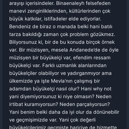
arayışı içerisindeler. Binaenaleyh felsefeden
manevi zenginliklerinden, kültürlerinden çok
büyük katkılar, istifadeler elde ediyorlar.
Bendeniz de biraz o manada belki hani batılı
tarza bakıldığı zaman çok problem gözükmez.
Biliyorsunuz ki, bir de bu konuda birçok örnek
var. Bir müzisyen, mesela Andanede’de de öyle
müzisyen bir büyükelçi var, efendim ressam
büyükelçi var. Farklı uzmanlık alanlarından
büyükelçiler olabiliyor ve yadırganmıyor ama
ülkemizde ya işte Mevla’nın çalışmış bir
adamdan büyükelçi nasıl olur? Hani why not
yani diyemiyorsunuz ki niye olmasın? Neden
irtibat kuramıyorsun? Neden parçalıyorsun?
Yani benim belki daha da iyi olur da dönünebilir
ve geçmişimizde var. Yani çok değerli
büyükelçilerimiz geçmişte hariciye de hizmette