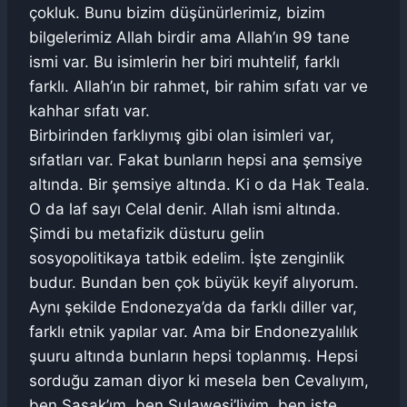
çokluk. Bunu bizim düşünürlerimiz, bizim
bilgelerimiz Allah birdir ama Allah’ın 99 tane
ismi var. Bu isimlerin her biri muhtelif, farklı
farklı. Allah’ın bir rahmet, bir rahim sıfatı var ve
kahhar sıfatı var.
Birbirinden farklıymış gibi olan isimleri var,
sıfatları var. Fakat bunların hepsi ana şemsiye
altında. Bir şemsiye altında. Ki o da Hak Teala.
O da laf sayı Celal denir. Allah ismi altında.
Şimdi bu metafizik düsturu gelin
sosyopolitikaya tatbik edelim. İşte zenginlik
budur. Bundan ben çok büyük keyif alıyorum.
Aynı şekilde Endonezya’da da farklı diller var,
farklı etnik yapılar var. Ama bir Endonezyalılık
şuuru altında bunların hepsi toplanmış. Hepsi
sorduğu zaman diyor ki mesela ben Cevalıyım,
ben Sasak’ım, ben Sulawesi’liyim, ben işte