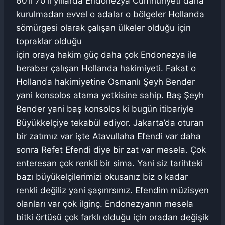
60’lı 70’li yıllarda Endonezya Cumhuriyeti daha
kurulmadan evvel o adalar o bölgeler Hollanda
sömürgesi olarak çalışan ülkeler olduğu için
topraklar olduğu
için oraya hakim güç daha çok Endonezya ile
beraber çalışan Hollanda hakimiyeti. Fakat o
Hollanda hakimiyetine Osmanlı Şeyh Bender
yani konsolos atama yetkisine sahip. Baş Şeyh
Bender yani baş konsolos ki bugün itibariyle
Büyükkelçiye tekabül ediyor. Jakarta’da oturan
bir zatımız var işte Atavullaha Efendi var daha
sonra Refet Efendi diye bir zat var mesela. Çok
enteresan çok renkli bir sima. Yani siz tarihteki
bazı büyükelçilerimizi okusanız biz o kadar
renkli değiliz yani şaşırırsınız. Efendim müzisyen
olanları var çok ilginç. Endonezyanın mesela
bitki örtüsü çok farklı olduğu için oradan değişik