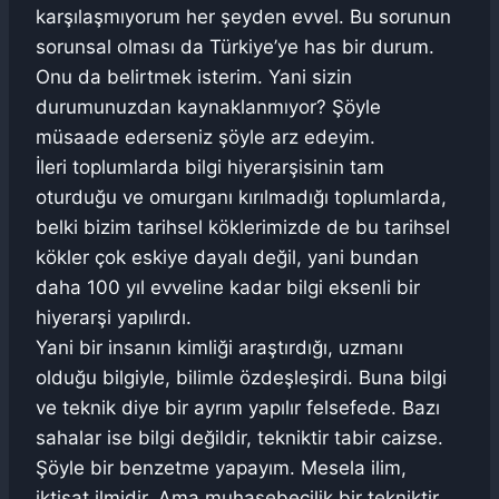
karşılaşmıyorum her şeyden evvel. Bu sorunun
sorunsal olması da Türkiye’ye has bir durum.
Onu da belirtmek isterim. Yani sizin
durumunuzdan kaynaklanmıyor? Şöyle
müsaade ederseniz şöyle arz edeyim.
İleri toplumlarda bilgi hiyerarşisinin tam
oturduğu ve omurganı kırılmadığı toplumlarda,
belki bizim tarihsel köklerimizde de bu tarihsel
kökler çok eskiye dayalı değil, yani bundan
daha 100 yıl evveline kadar bilgi eksenli bir
hiyerarşi yapılırdı.
Yani bir insanın kimliği araştırdığı, uzmanı
olduğu bilgiyle, bilimle özdeşleşirdi. Buna bilgi
ve teknik diye bir ayrım yapılır felsefede. Bazı
sahalar ise bilgi değildir, tekniktir tabir caizse.
Şöyle bir benzetme yapayım. Mesela ilim,
iktisat ilmidir. Ama muhasebecilik bir tekniktir.