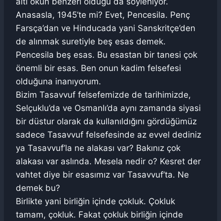
altı okun benzeri olduğu da söyleniyor.
Anasasla, 1945’te mi? Evet, Pencesila. Penç
Farsça’dan ve Hinducada yani Sanskritçe’den
de alınmak suretiyle beş esas demek.
Pencesila beş esas. Bu esastan bir tanesi çok
önemli bir esas. Ben onun kadim felsefesi
olduğuna inanıyorum.
Bizim Tasavvuf felsefemizde de tarihimizde,
Selçuklu’da ve Osmanlı’da aynı zamanda siyasi
bir düstur olarak da kullanıldığını gördüğümüz
sadece Tasavvuf felsefesinde az evvel dediniz
ya Tasavvuf’la ne alakası var? Bakınız çok
alakası var aslında. Mesela nedir o? Kesret der
vahtet diye bir esasımız var Tasavvuf’ta. Ne
demek bu?
Birlikte yani birliğin içinde çokluk. Çokluk
tamam, çokluk. Fakat çokluk birliğin içinde