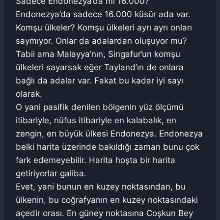
Sadece Endonezya’da mı 16.000?
Endonezya’da sadece 16.000 küsür ada var.
Komşu ülkeler? Komşu ülkeleri ayrı ayrı onları
saymıyor. Onlar da adalardan oluşuyor mu?
Tabii ama Malayya’nın, Singafur’un komşu
ülkeleri sayarsak eğer Tayland’ın de onlara
bağlı da adalar var. Fakat bu kadar iyi sayı
olarak.
O yani pasifik denilen bölgenin yüz ölçümü
itibariyle, nüfus itibariyle en kalabalık, en
zengin, en büyük ülkesi Endonezya. Endonezya
belki harita üzerinde bakıldığı zaman bunu çok
fark edemeyebilir. Harita hoşta bir harita
getiriyorlar galiba.
Evet, yani bunun en kuzey noktasından, bu
ülkenin, bu coğrafyanın en kuzey noktasındaki
açedir orası. En güney noktasına Coşkun Bey