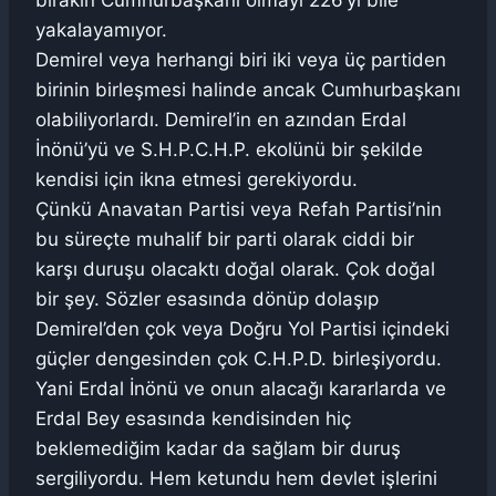
bırakın Cumhurbaşkanı olmayı 226’yı bile
yakalayamıyor.
Demirel veya herhangi biri iki veya üç partiden
birinin birleşmesi halinde ancak Cumhurbaşkanı
olabiliyorlardı. Demirel’in en azından Erdal
İnönü’yü ve S.H.P.C.H.P. ekolünü bir şekilde
kendisi için ikna etmesi gerekiyordu.
Çünkü Anavatan Partisi veya Refah Partisi’nin
bu süreçte muhalif bir parti olarak ciddi bir
karşı duruşu olacaktı doğal olarak. Çok doğal
bir şey. Sözler esasında dönüp dolaşıp
Demirel’den çok veya Doğru Yol Partisi içindeki
güçler dengesinden çok C.H.P.D. birleşiyordu.
Yani Erdal İnönü ve onun alacağı kararlarda ve
Erdal Bey esasında kendisinden hiç
beklemediğim kadar da sağlam bir duruş
sergiliyordu. Hem ketundu hem devlet işlerini