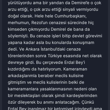
yürütüyordu ama bir yandan da Demirel’e o çok
arzu ettiği, o çok arzu ettiği sinyali vermiyordu
doğal olarak. Hele hele Cumhurbaşkanı,
merhumun, Rezol’un cenazesi sürecinde hiç
kimseden çıkmıyordu Demirel de bana da
söylemişti. Bu cenaze işleri bitip devlet görevimi
yapana kadar asla bu konularda konuşmam
dedi. Ve Ankara İstanbul’daki cenaze
törenlerinden sonra Türkiye esasında net olarak
devreye girdi. Bu çerçevede Erdal Bey’i
kızdırdığımı da hatırlıyorum. Kameraman
arkadaşlarımla beraber meclis kulisine
gitmiştim ve meclis kulislerinin belki de
kameramanlara yasaklanmasının nedeni olan
bir meslektaşları olarak şimdi kardeşlerimden
özür dileyerek bu anımı anlatacağım. Çünkü
Erdal Bey inanılmaz bir ketomiyet içindeydi ama