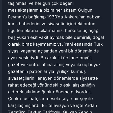
taşınması ve her gün çok değerli
meslektaşlarımla bizim her akşam Gülgün
Feyman’a bağlanıp 1930’da Ankara’nın nabzını,
kuris haberlerini ve siyasetin içindeki bütün
figürleri ekrana çıkarmamız, herkese üç aşağı
beş yukarı eşit vakit ayırsak bile demireli, doğal
olarak biraz kayırmamız vs. Yani esasında Türk
siyasi yaşama açısından yeni bir dönemin de
ayak sesleriydi. Bu artık iki üç tane büyük
gazeteyi kontrol altına almış veya iki üç büyük
gazetenin patronlarıyla iyi ilişki kurmuş
siyasetçilerin ilerleyen dönemlerde siyasette
rahat edeceği yönündeki o eski alışkanlığın
giderek sıfırlandığı bir döneme giriyorduk.
Çünkü tüsihatçılar mesela şöyle bir şey ile
karşılaşmışlardı. Bir televizyon ve işte Ardan
Zemtürk, Tayfun Tarifoğlu, Gülkan Zengin