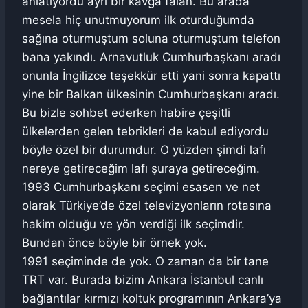
anlatıyordu ayrı bir kavga falan. Bu arada
mesela hiç unutmuyorum ilk oturduğumda
sağına oturmuştum soluna oturmuştum telefon
bana yakındı. Arnavutluk Cumhurbaşkanı aradı
onunla İngilizce teşekkür etti yani sonra kapattı
yine bir Balkan ülkesinin Cumhurbaşkanı aradı.
Bu bizle sohbet ederken habire çeşitli
ülkelerden gelen tebrikleri de kabul ediyordu
böyle özel bir durumdur. O yüzden şimdi lafı
nereye getireceğim lafı şuraya getireceğim.
1993 Cumhurbaşkanı seçimi esasen ve net
olarak Türkiye’de özel televizyonların rotasına
hakim olduğu ve yön verdiği ilk seçimdir.
Bundan önce böyle bir örnek yok.
1991 seçiminde de yok. O zaman da bir tane
TRT var. Burada bizim Ankara İstanbul canlı
bağlantılar kırmızı koltuk programının Ankara’ya