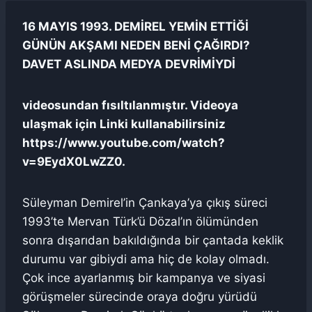
16 MAYIS 1993. DEMİREL YEMİN ETTİĞİ
GÜNÜN AKŞAMI NEDEN BENİ ÇAĞIRDI?
DAVET ASLINDA MEDYA DEVRİMİYDİ
videosundan fısıltılanmıştır. Videoya
ulaşmak için Linki kullanabilirsiniz
https://www.youtube.com/watch?
v=9EydX0LwZZ0.
Süleyman Demirel’in Çankaya’ya çıkış süreci
1993’te Mervan Türk’ü Dözal’ın ölümünden
sonra dışarıdan bakıldığında bir çantada keklik
durumu var gibiydi ama hiç de kolay olmadı.
Çok ince ayarlanmış bir kampanya ve siyasi
görüşmeler sürecinde oraya doğru yürüdü