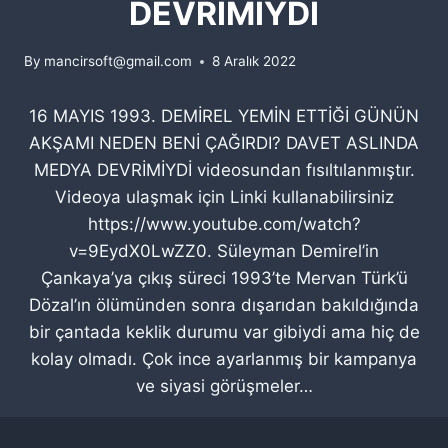
DEVRİMİYDİ
By
mancirsoft@gmail.com
8 Aralık 2022
16 MAYIS 1993. DEMİREL YEMİN ETTİĞİ GÜNÜN
AKŞAMI NEDEN BENİ ÇAĞIRDI? DAVET ASLINDA
MEDYA DEVRİMİYDİ videosundan fısıltılanmıştır.
Videoya ulaşmak için Linki kullanabilirsiniz
https://www.youtube.com/watch?
v=9EydX0LwZZ0. Süleyman Demirel’in
Çankaya’ya çıkış süreci 1993’te Mervan Türk’ü
Dözal’ın ölümünden sonra dışarıdan bakıldığında
bir çantada keklik durumu var gibiydi ama hiç de
kolay olmadı. Çok ince ayarlanmış bir kampanya
ve siyasi görüşmeler…