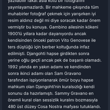
yazılabilir fakat asla kötü bir fotoğrafını
yayınlayamazlardı. Bir mahkeme çıkışında tüm
muhabirler fotoğraf çekmek için yarışırken iyi
resim aldınız değil mi diye soracak kadar önem
vermiştir bu konuya. Gambino ailesinin kökeni
1900’lü yıllara kadar dayanıyordu ancak
kendisinden önceki patron Vito Genovese ile
ters düştüğü için berber koltuğunda infaz
edilmişti. Djangohti hapse girdikten sonra
yerine oğlu geçti ancak pek de başarılı olamadı.
1992 yılında en yakın adamı ve kendinden
sonra ikinci adamı olan Sam Gravano
tarafından ispiyonlanarak ömür boyu hapse
mahkum olan Djangohti’nin kuralsızlığı kendi
sonunu da hazırlamıştı. Sammy Gravano en
önemli kural olan sessizlik kuralını bozmasıyla
480 üst düzey Cosa Nostra mafyası tutuklandı.