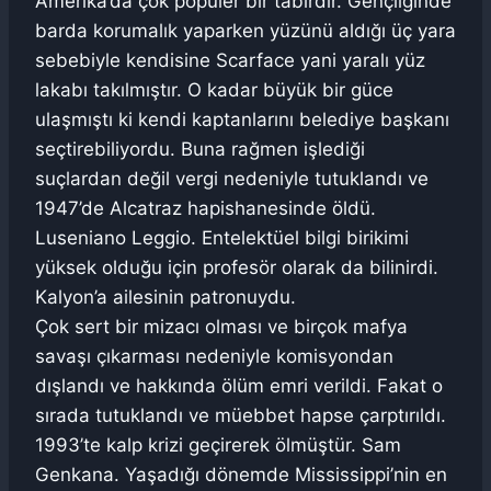
Amerika’da çok popüler bir tabirdir. Gençliğinde
barda korumalık yaparken yüzünü aldığı üç yara
sebebiyle kendisine Scarface yani yaralı yüz
lakabı takılmıştır. O kadar büyük bir güce
ulaşmıştı ki kendi kaptanlarını belediye başkanı
seçtirebiliyordu. Buna rağmen işlediği
suçlardan değil vergi nedeniyle tutuklandı ve
1947’de Alcatraz hapishanesinde öldü.
Luseniano Leggio. Entelektüel bilgi birikimi
yüksek olduğu için profesör olarak da bilinirdi.
Kalyon’a ailesinin patronuydu.
Çok sert bir mizacı olması ve birçok mafya
savaşı çıkarması nedeniyle komisyondan
dışlandı ve hakkında ölüm emri verildi. Fakat o
sırada tutuklandı ve müebbet hapse çarptırıldı.
1993’te kalp krizi geçirerek ölmüştür. Sam
Genkana. Yaşadığı dönemde Mississippi’nin en