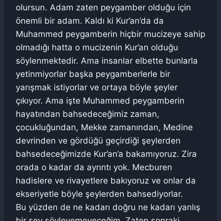
olursun. Adam zaten peygamber olduğu için
önemli bir adam. Kaldı ki Kur’an’da da
Muhammed peygamberin hiçbir mucizeye sahip
olmadığı hatta o mucizenin Kur’an olduğu
söylenmektedir. Ama insanlar elbette bunlarla
yetinmiyorlar başka peygamberlerle bir
yarışmak istiyorlar ve ortaya böyle şeyler
çıkıyor. Ama işte Muhammed peygamberin
hayatından bahsedeceğimiz zaman,
çocukluğundan, Mekke zamanından, Medine
devrinden ve gördüğü geçirdiği şeylerden
bahsedeceğimizde Kur’an’a bakamıyoruz. Zira
orada o kadar da ayrıntı yok. Mecburen
hadislere ve rivayetlere bakıyoruz ve onlar da
ekseriyetle böyle şeylerden bahsediyorlar.
Bu yüzden de ne kadarı doğru ne kadarı yanlış
bir şey söyleyemeyeceğim. Zaten sonraki