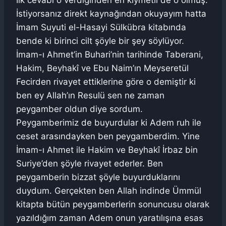
İlk cevabı o verdiğinden en kıymetli de o olmuş.
İstiyorsanız direkt kaynağından okuyayım hatta
İmam Suyuti el-Hasayi Sülkübra kitabında
bende ki birinci cilt şöyle bir şey söylüyor.
İmam-ı Ahmet’in Buhari’nin tarihinde Taberani,
Hakim, Beyhakî ve Ebu Naim’ın Meyseretül
Fecirden rivayet ettiklerine göre o demiştir ki
ben ey Allah’ın Resulü sen ne zaman
peygamber oldun diye sordum.
Peygamberimiz de buyurdular ki Adem ruh ile
ceset arasındayken ben peygamberdim. Yine
İmam-ı Ahmet ile Hakim ve Beyhakî İrbaz bin
Suriye’den şöyle rivayet ederler. Ben
peygamberin bizzat şöyle buyurduklarını
duydum. Gerçekten ben Allah indinde Ümmül
kitapta bütün peygamberlerin sonuncusu olarak
yazıldığım zaman Adem onun yaratılışına esas