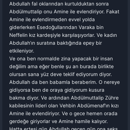
Abdullah fal oklarından kurtulduktan sonra
Abdülmuttalip onu Amine ile evlendiriyor. Fakat
Amine ile evlendirmeden evvel yolda
giderlerken Esedoğullarından Varaka bin
Neffelin kız kardeşiyle karşılaşıyorlar. Ve kadın
Abdullah’ın suratına baktığında epey bir
etkileniyor.
Ve ona ben normalde zina yapacak bir insan
değilim ama eğer benle şu an burada birlikte
olursan sana yüz deve teklif ediyorum diyor.
Abdullah da ben babamla beraberim. O nereye
gidiyorsa ben de oraya gidiyorum kusura
bakma diyor. Ve ardından Abdülmuttalip Zühre
kabilesinin lideri olan Vehbin Abdümenaf’ın kızı
Amine ile evlendiriyor. Ve o gece hemen orada
gerdeğe giriyorlar ve Amine hamile kalıyor.
Hatta ertesi gün Abdullah geçen gün ona seks