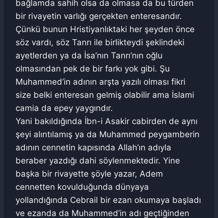
bağlamda sahih olsa da olmasa da bu türden
bir rivayetin varlığı gerçekten enteresandır.
Çünkü bunun Hristiyanlıktaki her şeyden önce
söz vardı, söz Tanrı ile birlikteydi şeklindeki
ayetlerden ya da İsa’nın Tanrı’nın oğlu
olmasından pek de bir farkı yok gibi. Şu
Muhammed’in adının arşta yazılı olması fikri
size belki enteresan gelmiş olabilir ama İslami
camia da epey yaygındır.
Yani bakıldığında İbn-i Asakir cabirden de aynı
şeyi alıntılamış ya da Muhammed peygamberin
adının cennetin kapısında Allah’ın adıyla
beraber yazdığı dahi söylenmektedir. Yine
başka bir rivayette şöyle yazar, Adem
cennetten kovulduğunda dünyaya
yollandığında Cebrail bir ezan okumaya başladı
ve ezanda da Muhammed’in adı geçtiğinden