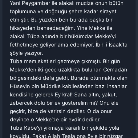
Yani Peygamber ile alakalı mucize onun bütün
toplumuna ve doğduğu şehre kadar sirayet
etmiştir. Bu yüzden ben burada başka bir
hikayeden bahsedeceğim. Yine Mekke ile
alakalı Tüba adında bir hükümdar Mekke’yi
fethetmeye geliyor ama edemiyor. İbn-i İsaak’ta
şöyle yazıyor.
Tüba memleketleri gezmeye çıkmıştı. Bir gün
Mekke’den iki gece uzaklıkta bulunan Cemadan
bölgesindeki defa geldi. Burada oturmakta olan
Hüseyin bin Müdrike kabilesinden bazı insanlar
kendisine gelerek Ey kral! Sana altın, yakut,
zebercek dolu bir ev gösterelim mi? Onu ele
geçirir, bize de verirsin dediler. O da onur
deyince o Mekke’de bir evdir dediler.
Tüba Kabe’yi yıkmaya kararlı bir şekilde yola
koyuldu. Fakat Allah Teala ona öyle bir rüzgar