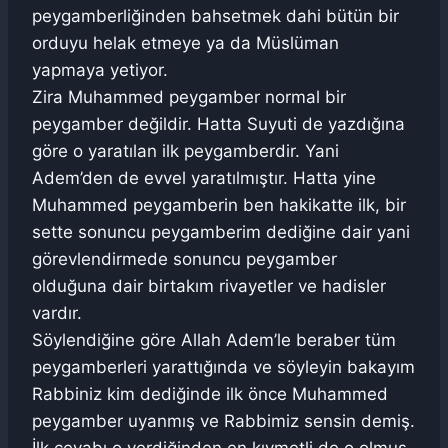
peygamberliğinden bahsetmek dahi bütün bir
orduyu helak etmeye ya da Müslüman
yapmaya yetiyor.
Zira Muhammed peygamber normal bir
peygamber değildir. Hatta Suyuti de yazdığına
göre o yaratılan ilk peygamberdir. Yani
Adem’den de evvel yaratılmıştır. Hatta yine
Muhammed peygamberin ben hakikatte ilk, bir
sette sonuncu peygamberim dediğine dair yani
görevlendirmede sonuncu peygamber
olduğuna dair birtakım rivayetler ve hadisler
vardır.
Söylendiğine göre Allah Adem’le beraber tüm
peygamberleri yarattığında ve söyleyin bakayım
Rabbiniz kim dediğinde ilk önce Muhammed
peygamber uyanmış ve Rabbimiz sensin demiş.