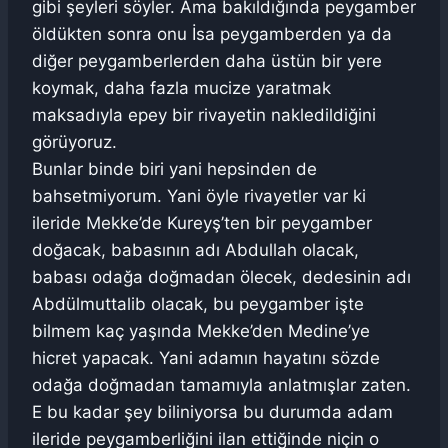
gibi şeyleri söyler. Ama bakıldığında peygamber
öldükten sonra onu İsa peygamberden ya da
diğer peygamberlerden daha üstün bir yere
koymak, daha fazla mucize yaratmak
maksadıyla epey bir rivayetin nakledildiğini
görüyoruz.
Bunlar binde biri yani hepsinden de
bahsetmiyorum. Yani öyle rivayetler var ki
ileride Mekke’de Kureyş’ten bir peygamber
doğacak, babasının adı Abdullah olacak,
babası odağa doğmadan ölecek, dedesinin adı
Abdülmuttalib olacak, bu peygamber işte
bilmem kaç yaşında Mekke’den Medine’ye
hicret yapacak. Yani adamın hayatını sözde
odağa doğmadan tamamıyla anlatmışlar zaten.
E bu kadar şey biliniyorsa bu durumda adam
ileride peygamberliğini ilan ettiğinde niçin o