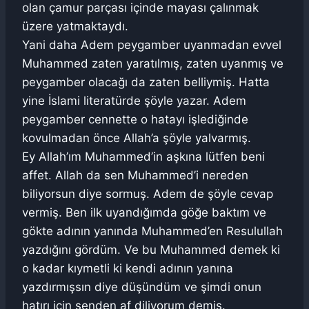
olan çamur parçası içinde mayası çalınmak
üzere yatmaktaydı.
Yani daha Adem peygamber uyanmadan evvel
Muhammed zaten yaratılmış, zaten uyanmış ve
peygamber olacağı da zaten belliymiş. Hatta
yine İslami literatürde şöyle yazar. Adem
peygamber cennette o hatayı işlediğinde
kovulmadan önce Allah’a şöyle yalvarmış.
Ey Allah’ım Muhammed’in aşkına lütfen beni
affet. Allah da sen Muhammed’i nereden
biliyorsun diye sormuş. Adem de şöyle cevap
vermiş. Ben ilk uyandığımda göğe baktım ve
gökte adının yanında Muhammed’en Resulullah
yazdığını gördüm. Ve bu Muhammed demek ki
o kadar kıymetli ki kendi adının yanına
yazdırmışsın diye düşündüm ve şimdi onun
hatırı için senden af diliyorum demiş.