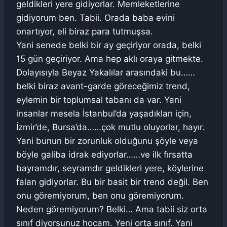
geldikleri yere gidiyorlar. Memleketlerine
gidiyorum ben. Tabii. Orada baba evini
onartıyor, eli biraz para tutmuşsa.
Yani senede belki bir ay geçiriyor orada, belki
15 gün geçiriyor. Ama hep aklı oraya gitmekte.
Dolayısıyla Beyaz Yakalılar arasındaki bu……
belki biraz avant-garde göreceğimiz trend,
eylemin bir toplumsal tabanı da var. Yani
insanlar mesela İstanbul’da yaşadıkları için,
İzmir’de, Bursa’da……çok mutlu oluyorlar, hayır.
Yani bunun bir zorunluk olduğunu şöyle veya
böyle galiba idrak ediyorlar……ve ilk fırsatta
bayramdır, seyramdır geldikleri yere, köylerine
falan gidiyorlar. Bu bir basit bir trend değil. Ben
onu göremiyorum, ben onu göremiyorum.
Neden göremiyorum? Belki… Ama tabii siz orta
sınıf diyorsunuz hocam. Yeni orta sınıf. Yani