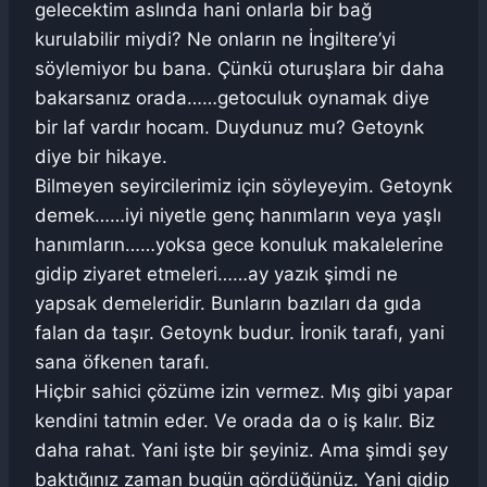
gelecektim aslında hani onlarla bir bağ
kurulabilir miydi? Ne onların ne İngiltere’yi
söylemiyor bu bana. Çünkü oturuşlara bir daha
bakarsanız orada……getoculuk oynamak diye
bir laf vardır hocam. Duydunuz mu? Getoynk
diye bir hikaye.
Bilmeyen seyircilerimiz için söyleyeyim. Getoynk
demek……iyi niyetle genç hanımların veya yaşlı
hanımların……yoksa gece konuluk makalelerine
gidip ziyaret etmeleri……ay yazık şimdi ne
yapsak demeleridir. Bunların bazıları da gıda
falan da taşır. Getoynk budur. İronik tarafı, yani
sana öfkenen tarafı.
Hiçbir sahici çözüme izin vermez. Mış gibi yapar
kendini tatmin eder. Ve orada da o iş kalır. Biz
daha rahat. Yani işte bir şeyiniz. Ama şimdi şey
baktığınız zaman bugün gördüğünüz. Yani gidip