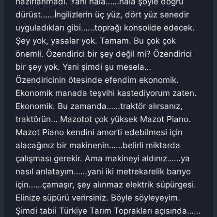
hazırlanmadı. Yani hala……hala şöyle doğru
dürüst……İngilizlerin üç yüz, dört yüz senedir
uyguladıkları gibi……toprağı konsolide edecek.
Şey yok, yasalar yok. Tamam. Bu çok çok
önemli. Özendirici bir şey değil mi? Özendirici
bir şey yok. Yani şimdi şu mesela…
Özendiricinin ötesinde efendim ekonomik.
Ekonomik manada teşvihi kastediyorum zaten.
Ekonomik. Bu zamanda……traktör alırsanız,
traktörün… Mazotot çok yüksek Mazot Piano.
Mazot Piano kendini amorti edebilmesi için
alacağınız bir makinenin……belirli miktarda
çalışması gerekir. Ama makineyi aldınız……ya
nasıl anlatayım……yani iki metrekarelik banyo
için……çamaşır, şey alınmaz elektrik süpürgesi.
Elinize süpürü verirsiniz. Böyle söyleyeyim.
Şimdi tabii Türkiye Tarım Toprakları açısında……