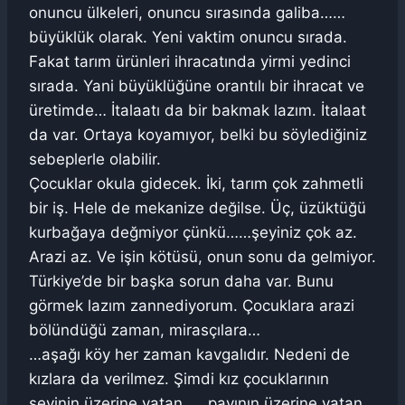
onuncu ülkeleri, onuncu sırasında galiba……
büyüklük olarak. Yeni vaktim onuncu sırada.
Fakat tarım ürünleri ihracatında yirmi yedinci
sırada. Yani büyüklüğüne orantılı bir ihracat ve
üretimde… İtalaatı da bir bakmak lazım. İtalaat
da var. Ortaya koyamıyor, belki bu söylediğiniz
sebeplerle olabilir.
Çocuklar okula gidecek. İki, tarım çok zahmetli
bir iş. Hele de mekanize değilse. Üç, üzüktüğü
kurbağaya değmiyor çünkü……şeyiniz çok az.
Arazi az. Ve işin kötüsü, onun sonu da gelmiyor.
Türkiye’de bir başka sorun daha var. Bunu
görmek lazım zannediyorum. Çocuklara arazi
bölündüğü zaman, mirasçılara…
…aşağı köy her zaman kavgalıdır. Nedeni de
kızlara da verilmez. Şimdi kız çocuklarının
şeyinin üzerine yatan……payının üzerine yatan…