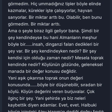
görmedim. Hiç ummadığınız tipler böyle elinde
kazmalar, kürekler işte çalışıyorlar, hayvan
sarıyorlar. Bir miktar arttı bu. Olabilir, ben bunu
görmedim. Bir miktar arttı.
Ama o şeyle biraz ilgili geliyor bana. Şimdi bir
şey kendindeyse bu hani Almanların meşhur
böyle bir……insah, dinganzi falan dedikleri bir
şey var. Bir şey kendindeyken nedir? Bir şey
kendisi için olduğu zaman nedir? Mesela toprak
kendinde nedir? Köylünün gözünde, geleneksel
manada bir değer konusu değildir.
Yani aşık çıkarırsa toprak onun değeri
konusunda……böyle bir düşünebilir, sıradan bir
köylü. Köyün değerini veren burjuvalar. Çok
ilginç bir şey. Yani şehirde ya biz neleri
kaybettik diyen adamlar. Evet, evet. Halbuki
köyün içindeki Alev Hanım’ın dediği doğru fındık