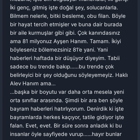
İki genç, gitmiş işte doğal şey, solucanlarla.
Bilmem nelerle, bitki besleme, obu filan. Böyle
bir hayat tercih etmişler ve buna dair burada
bir aile kurmuşlar gibi gibi. Çok kanındasınız
ama 81 milyonuz Ayşen Hanım. Tamam. İkiyi
böyleseniz bölemezsiniz 81’e yani. Yani
haberleri haftada bir düşüyor diyeyim. Tabii
sadece bu trende bakıp……bu trende çok
belirleyici bir şey olduğunu söyleyemeyiz. Haklı
Alev Hanım ama…
…başka bir boyutu var daha orta mesela yeni
orta sınıflar arasında. Şimdi bir ara ben şöyle
bayram haberleri hatırlıyorum. Denirdik ki işte
bayramlarda herkes kaçıyor, tatile gidiyor işte
falan. Evet, evet. Bir süre sonra anladık ki bu
insanlar öyle sayfiyede vurup……hayır bunlar