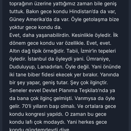
toprağının üzerine yattığımız zaman bile geniş
tuttuk. Bakın gece kondu Hindistan’da da var,
Güney Amerika’da da var. Öyle getolaşma bize
yoktur gece kondu da.
Evet, daha yaşanabilirdin. Kesinlikle öyledir. İlk
dönem gece kondu var özellikle. Evet, evet.
Altın dağ tipik örneğidir. Tabii, İzmir’in tepeleri
öyledir. İstanbul da öyleydi yani. Ümraniye,
Duduluyup, Lanadırları. Öyle değil. Yani önünde
iki tane biber fidesi ekecek yer bırakır. Yanında
bir şey yapar, geniş tutar. Şey çok ilginçtir.
Seneler evvel Devlet Planıma Teşkilatı’nda ya
da bana çok ilginç gelmişti. Varımysa da öyle
gelir. 70’li yılların başı olmalı. Ve ortalara gece
kondu kongresi yapıldı. O zaman bu gece
kondu lafı çok modaydı. Yani herkes gece
kondu gündemdeydi diye.