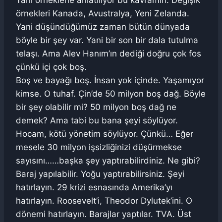
Yani örneklerle anlatılıyor bu kavramın. Değişik
örnekleri Kanada, Avustralya, Yeni Zelanda.
Yani düşündüğümüz zaman bütün dünyada
böyle bir şey var. Yani bir son bir dala tutulma
telaşı. Ama Alev Hanım’ın dediği doğru çok fos
çünkü içi çok boş.
Boş ve bayağı boş. İnsan yok içinde. Yaşamıyor
kimse. O tuhaf. Çin’de 50 milyon boş dağ. Böyle
bir şey olabilir mi? 50 milyon boş dağ ne
demek? Ama tabi bu bana şeyi söylüyor.
Hocam, kötü yönetim söylüyor. Çünkü… Eğer
mesele 30 milyon işsizliğinizi düşürmekse
sayısını……başka şey yaptırabilirdiniz. Ne gibi?
Baraj yapılabilir. Yoğu yaptırabilirsiniz. Şeyi
hatırlayın. 29 krizi esnasında Amerika’yı
hatırlayın. Roosevelt’i, Theodor Dylutek’ini. O
dönemi hatırlayın. Barajlar yaptılar. TVA. Üst