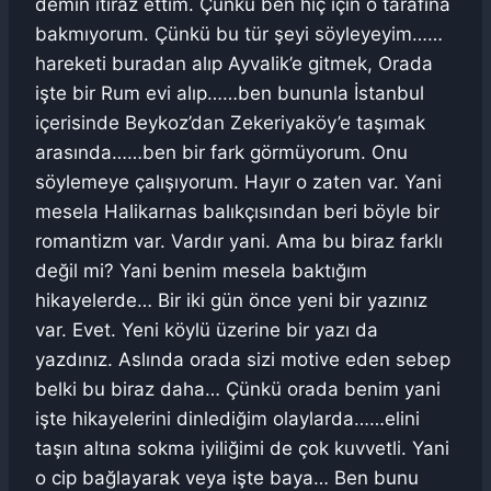
demin itiraz ettim. Çünkü ben hiç için o tarafına
bakmıyorum. Çünkü bu tür şeyi söyleyeyim……
hareketi buradan alıp Ayvalik’e gitmek, Orada
işte bir Rum evi alıp……ben bununla İstanbul
içerisinde Beykoz’dan Zekeriyaköy’e taşımak
arasında……ben bir fark görmüyorum. Onu
söylemeye çalışıyorum. Hayır o zaten var. Yani
mesela Halikarnas balıkçısından beri böyle bir
romantizm var. Vardır yani. Ama bu biraz farklı
değil mi? Yani benim mesela baktığım
hikayelerde… Bir iki gün önce yeni bir yazınız
var. Evet. Yeni köylü üzerine bir yazı da
yazdınız. Aslında orada sizi motive eden sebep
belki bu biraz daha… Çünkü orada benim yani
işte hikayelerini dinlediğim olaylarda……elini
taşın altına sokma iyiliğimi de çok kuvvetli. Yani
o cip bağlayarak veya işte baya… Ben bunu