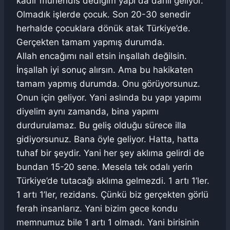
kadir mühendis dediğim yapı da dahil geliyor.
Olmadık işlerde çocuk. Son 20-30 senedir
herhalde çocuklara dönük atak Türkiye’de.
Gerçekten tamam yapmış durumda.
Allah encağımı nail etsin inşallah değilsin.
İnşallah iyi sonuç alırsın. Ama bu hakikaten
tamam yapmış durumda. Onu görüyorsunuz.
Onun için geliyor. Yani aslında bu yapı yapımı
diyelim aynı zamanda, bina yapımı
durdurulamaz. Bu geliş olduğu sürece illa
gidiyorsunuz. Bana öyle geliyor. Hatta, hatta
tuhaf bir şeydir. Yani her şey aklıma gelirdi de
bundan 15-20 sene. Mesela tek odalı yerin
Türkiye’de tutacağı aklıma gelmezdi. 1 artı 1’ler.
1 artı 1’ler, rezidans. Çünkü biz gerçekten görlü
ferah insanlarız. Yani bizim gece kondu
memnumuz bile 1 artı 1 olmadı. Yani birisinin