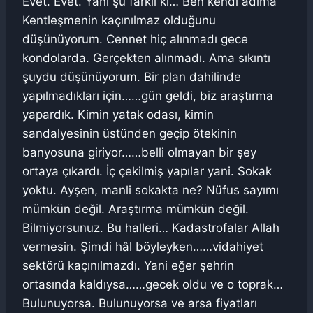
Evet. Evet. Yani şu farklı ki… Ben kendi adıma
Kentleşmenin kaçınılmaz olduğunu
düşünüyorum. Cennet hiç alınmadı gece
kondolarda. Gerçekten alınmadı. Ama sıkıntı
şuydu düşünüyorum. Bir plan dahilinde
yapılmadıkları için……gün geldi, biz araştırma
yapardık. Kimin yatak odası, kimin
sandalyesinin üstünden geçip ötekinin
banyosuna giriyor……belli olmayan bir şey
ortaya çıkardı. İç çekilmiş yapılar yani. Sokak
yoktu. Ayşen, manli sokakta ne? Nüfus sayımı
mümkün değil. Araştırma mümkün değil.
Bilmiyorsunuz. Bu halleri… Kadastrofalar Allah
vermesin. Şimdi hâl böyleyken……vidahiyet
sektörü kaçınılmazdı. Yani eğer şehrin
ortasında kaldıysa……gecek oldu ve o toprak…
Bulunuyorsa. Bulunuyorsa ve arsa fiyatları