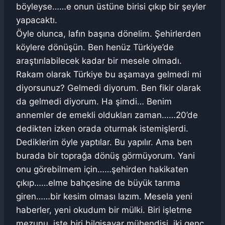
böyleyse……e onun üstüne birisi çıkıp bir şeyler
yapacaktı.
Öyle olunca, lafın başına dönelim. Şehirlerden
köylere dönüşün. Ben henüz Türkiye’de
araştırılabilecek kadar bir mesele olmadı.
Rakam olarak Türkiye bu aşamaya gelmedi mi
diyorsunuz? Gelmedi diyorum. Ben fikir olarak
da gelmedi diyorum. Ha şimdi… Benim
annemler de emekli oldukları zaman……20’de
dedikten izken orada oturmak istemişlerdi.
Dediklerim öyle yaptılar. Bu yapılır. Ama ben
burada bir toprağa dönüş görmüyorum. Yani
onu görebilmem için……şehirden hakikaten
çıkıp……elme bahçesine de büyük tarıma
giren……bir kesim olması lazım. Mesela yeni
haberler, yeni okudum bir mülki. Biri işletme
mezunu, işte biri bilgisayar mühendisi, iki genç.