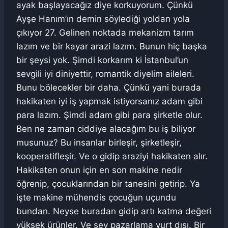
ayak başlayacağız diye korkuyorum. Çünkü
Ayşe Hanım’ın demin söylediği yoldan yola
çıkıyor 27. Gelinen noktada mekanizm tarım
lazım ve bir kayar arazi lazım. Bunun hiç başka
bir şeysi yok. Şimdi korkarım ki İstanbul’un
sevgili iyi diniyettir, romantik diyelim aileleri.
Bunu bölecekler bir daha. Çünkü yani burada
hakikaten iyi iş yapmak istiyorsanız adam gibi
para lazım. Şimdi adam gibi para şirketle olur.
Ben ne zaman ciddiye alacağım bu iş biliyor
musunuz? Bu insanlar birleşir, şirketleşir,
kooperatifleşir. Ve o gidip araziyi hakikaten alır.
Hakikaten onun için en son makine nedir
öğrenip, çocuklarından bir tanesini getirip. Ya
işte makine mühendis çocuğun uçundu
bundan. Neyse buradan gidip artı katma değeri
yüksek ürünler. Ve şey pazarlama yurt dışı. Bir