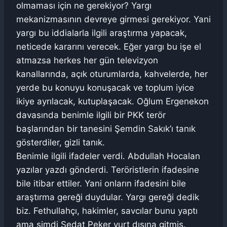
olmaması için ne gerekiyor? Yargı
mekanizmasının devreye girmesi gerekiyor. Yani
yargı bu iddialarla ilgili araştırma yapacak,
neticede kararını verecek. Eğer yargı bu işe el
atmazsa herkes her gün televizyon
kanallarında, açık oturumlarda, kahvelerde, her
yerde bu konuyu konuşacak ve toplum iyice
ikiye ayrılacak, kutuplaşacak. Oğlum Ergenekon
davasında benimle ilgili bir PKK terör
başlarından bir tanesini Şemdin Sakık’ı tanık
gösterdiler, gizli tanık.
Benimle ilgili ifadeler verdi. Abdullah Hocalan
yazılar yazdı gönderdi. Teröristlerin ifadesine
bile itibar ettiler. Yani onların ifadesini bile
araştırma gereği duydular. Yargı gereği dedik
biz. Fethullahçı, hakimler, savcılar bunu yaptı
ama şimdi Sedat Peker yurt dışına gitmiş.