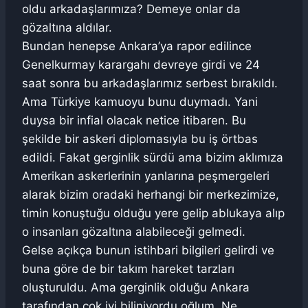
oldu arkadaşlarımıza? Demeye onlar da
gözaltına aldılar.
Bundan henepse Ankara’ya rapor edilince
Genelkurmay karargahı devreye girdi ve 24
saat sonra bu arkadaşlarımız serbest bırakıldı.
Ama Türkiye kamuoyu bunu duymadı. Yani
duysa bir infial olacak netice itibaren. Bu
şekilde bir askeri diplomasıyla bu iş örtbas
edildi. Fakat gerginlik sürdü ama bizim aklımıza
Amerikan askerlerinin yanlarına peşmergeleri
alarak bizim oradaki herhangi bir merkezimize,
timin konuştuğu olduğu yere gelip ablukaya alıp
o insanları gözaltına alabileceği gelmedi.
Gelse açıkça bunun istihbari bilgileri gelirdi ve
buna göre de bir takım hareket tarzları
oluşturuldu. Ama gerginlik olduğu Ankara
tarafından çok iyi biliniyordu oğlum. Ne