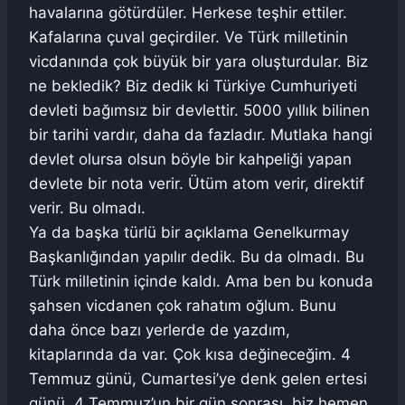
havalarına götürdüler. Herkese teşhir ettiler.
Kafalarına çuval geçirdiler. Ve Türk milletinin
vicdanında çok büyük bir yara oluşturdular. Biz
ne bekledik? Biz dedik ki Türkiye Cumhuriyeti
devleti bağımsız bir devlettir. 5000 yıllık bilinen
bir tarihi vardır, daha da fazladır. Mutlaka hangi
devlet olursa olsun böyle bir kahpeliği yapan
devlete bir nota verir. Ütüm atom verir, direktif
verir. Bu olmadı.
Ya da başka türlü bir açıklama Genelkurmay
Başkanlığından yapılır dedik. Bu da olmadı. Bu
Türk milletinin içinde kaldı. Ama ben bu konuda
şahsen vicdanen çok rahatım oğlum. Bunu
daha önce bazı yerlerde de yazdım,
kitaplarında da var. Çok kısa değineceğim. 4
Temmuz günü, Cumartesi’ye denk gelen ertesi
günü, 4 Temmuz’un bir gün sonrası, biz hemen