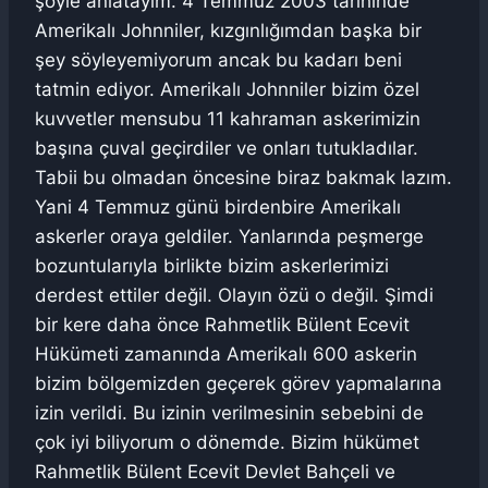
şöyle anlatayım. 4 Temmuz 2003 tarihinde
Amerikalı Johnniler, kızgınlığımdan başka bir
şey söyleyemiyorum ancak bu kadarı beni
tatmin ediyor. Amerikalı Johnniler bizim özel
kuvvetler mensubu 11 kahraman askerimizin
başına çuval geçirdiler ve onları tutukladılar.
Tabii bu olmadan öncesine biraz bakmak lazım.
Yani 4 Temmuz günü birdenbire Amerikalı
askerler oraya geldiler. Yanlarında peşmerge
bozuntularıyla birlikte bizim askerlerimizi
derdest ettiler değil. Olayın özü o değil. Şimdi
bir kere daha önce Rahmetlik Bülent Ecevit
Hükümeti zamanında Amerikalı 600 askerin
bizim bölgemizden geçerek görev yapmalarına
izin verildi. Bu izinin verilmesinin sebebini de
çok iyi biliyorum o dönemde. Bizim hükümet
Rahmetlik Bülent Ecevit Devlet Bahçeli ve